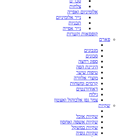
סכו"ם
צלחות
אלומיניום ואפייה
נייר אלומיניום
תבניות
נייר אפייה
קופסאות וקערות
פארם
מגבונים
סבונים
ספוג רחצה
היגיינת הפה
טיפוח שיער
מוצרי אלוורה
קרמים ומשחות
דאודורנטים
גילוח
צמר גפן אלכוהול ואצטון
שקיות
שקיות אוכל
שקיות אשפה ואחסון
שקיות במשקל
שקיות גופיה