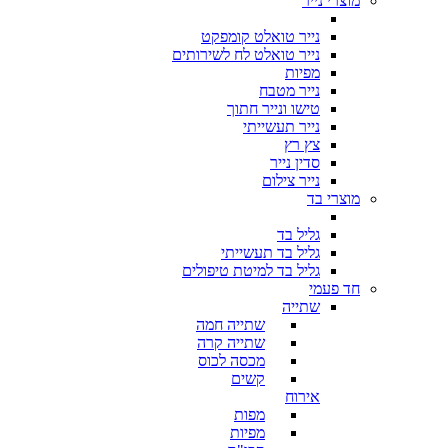
מוצרי נייר
נייר טואלט קומפקט
נייר טואלט לח לשירותים
מפיות
נייר מטבח
טישו ונייר חתוך
נייר תעשייתי
צץ רץ
סדין נייר
נייר צילום
מוצרי בד
גליל בד
גליל בד תעשייתי
גליל בד למיטת טיפולים
חד פעמי
שתייה
שתייה חמה
שתייה קרה
מכסה לכוס
קשים
אירוח
מפות
מפיות