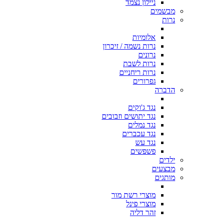
ניילון נצמד
מבשמים
נרות
אלומיות
נרות נשמה / זיכרון
נרונים
נרות לשבת
נרות ריחניים
גפרורים
הדברה
נגד ג'וקים
נגד יתושים וזבובים
נגד נמלים
נגד עכברים
נגד עש
פשפשים
ילדים
מבצעים
מותגים
מוצרי רשת מור
מוצרי פינל
זהר דליה