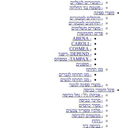
- תכשירים לנעליים
- משטח נגד החלקה
מוצרי ספיגה
- חיתולים למבוגרים
- תחתונים למבוגרים
- מוצרים משלימים
פדים תחבושות
- ABENA
- CAROLI
- COSMEA
- DEPEND -דיפנד
- TAMPAX- טמפקס
- סופגנים
מגן תחתון
- מגן תחתון לגברים
- מגן תחתון לנשים
- מוצרי ספיגה לנוער
פינל וחומרי כביסה
- אבקה/ ג'ל / נוזל כביסה
- מרכך כביסה
- מסיר כתמים
- מלבין ומפריד צבעים
- מבשמים לכביסה
- גיהוץ
- כביסה ביד