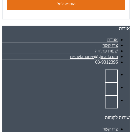
הוספה לסל
אודות
אודות
צרו קשר
שעות פתיחה
reshet.morev@gmail.com
03-9312396
שירות לקוחות
צרו קשר