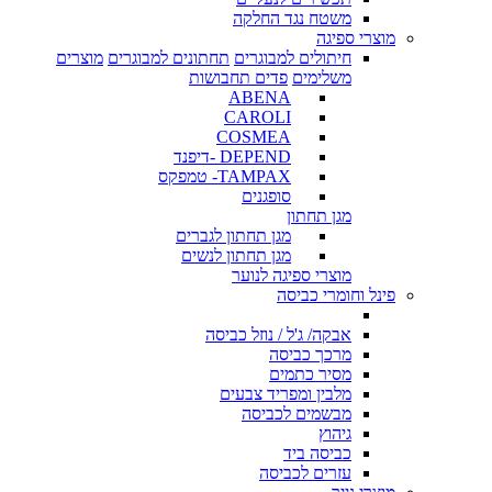
משטח נגד החלקה
מוצרי ספיגה
חיתולים למבוגרים
תחתונים למבוגרים
מוצרים
משלימים
פדים תחבושות
ABENA
CAROLI
COSMEA
DEPEND -דיפנד
TAMPAX- טמפקס
סופגנים
מגן תחתון
מגן תחתון לגברים
מגן תחתון לנשים
מוצרי ספיגה לנוער
פינל וחומרי כביסה
אבקה/ ג'ל / נוזל כביסה
מרכך כביסה
מסיר כתמים
מלבין ומפריד צבעים
מבשמים לכביסה
גיהוץ
כביסה ביד
עזרים לכביסה