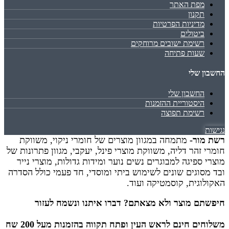
מפת האתר
תקנון
מדיניות הפרטיות
ביטולים
רשימת ישובים מרוחקים
שעות פתיחה
החשבון שלי
החשבון שלי
היסטוריית ההזמנות
רשימת תפוצה
נגישות
רשת מור-
מתמחה במגוון מוצרים של חומרי ניקוי, משווקת
חומרי זהר דליה, משווקת מוצרי פינל, יעקבי, מגוון פתרונות של
מוצרי ספיגה למבוגרים נשים נוער ומידות גדולות, מוצרי נייר
ובד מסוגים שונים לשימוש ביתי ומוסדי, חד פעמי כולל הסדרה
האקולוגית, קוסמטיקה ועוד.
חיפשתם מוצר ולא מצאתם? דברו איתנו ונשמח לעזור
משלוחים חינם לראש העין ופתח תקווה בהזמנות מעל 200 שח