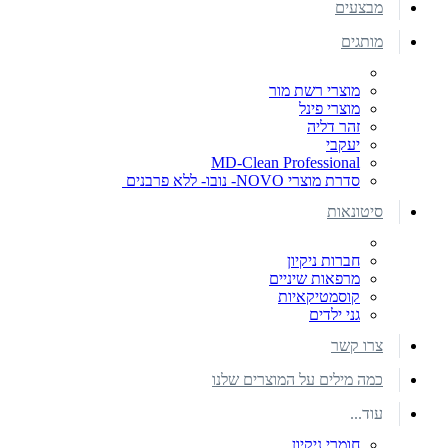
מבצעים
מותגים
מוצרי רשת מור
מוצרי פינל
זהר דליה
יעקבי
MD-Clean Professional
סדרת מוצרי NOVO- נובו- ללא פרבנים
סיטונאות
חברות ניקיון
מרפאות שיניים
קוסמטיקאיות
גני ילדים
צרו קשר
כמה מילים על המוצרים שלנו
עוד...
חומרי ניקיון