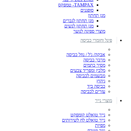
TAMPAX- טמפקס
סופגנים
מגן תחתון
מגן תחתון לגברים
מגן תחתון לנשים
מוצרי ספיגה לנוער
פינל וחומרי כביסה
אבקה/ ג'ל / נוזל כביסה
מרכך כביסה
מסיר כתמים
מלבין ומפריד צבעים
מבשמים לכביסה
גיהוץ
כביסה ביד
עזרים לכביסה
מוצרי נייר
נייר טואלט קומפקט
נייר טואלט לח לשירותים
מפיות
נייר מטבח