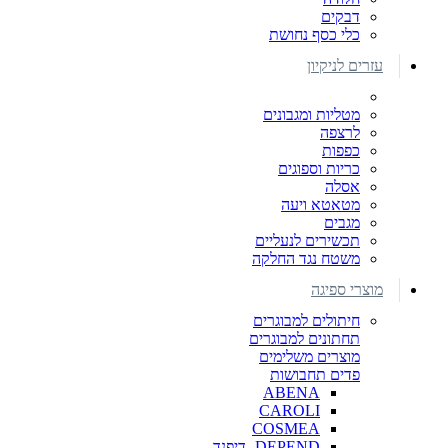
דבקים
כלי כסף נחושת
עזרים לניקיון
מטליות ומגבונים
לרצפה
כפפות
כריות וספוגים
אסלה
מטאטא ויעה
מגבים
תכשירים לנעליים
משטח נגד החלקה
מוצרי ספיגה
חיתולים למבוגרים
תחתונים למבוגרים
מוצרים משלימים
פדים תחבושות
ABENA
CAROLI
COSMEA
DEPEND -דיפנד