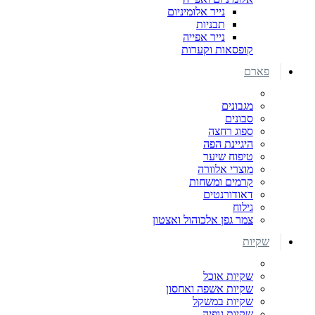
נייר אלומיניום
תבניות
נייר אפייה
קופסאות וקערות
פארם
מגבונים
סבונים
ספוג רחצה
היגיינת הפה
טיפוח שיער
מוצרי אלוורה
קרמים ומשחות
דאודורנטים
גילוח
צמר גפן אלכוהול ואצטון
שקיות
שקיות אוכל
שקיות אשפה ואחסון
שקיות במשקל
שקיות גופיה