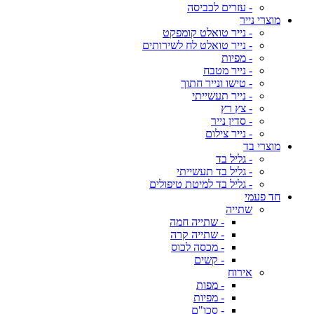
- עזרים לכביסה
מוצרי נייר
- נייר טואלט קומפקט
- נייר טואלט לח לשירותים
- מפיות
- נייר מטבח
- טישו ונייר חתוך
- נייר תעשייתי
- צץ רץ
- סדין נייר
- נייר צילום
מוצרי בד
- גליל בד
- גליל בד תעשייתי
- גליל בד למיטת טיפולים
חד פעמי
שתייה
- שתייה חמה
- שתייה קרה
- מכסה לכוס
- קשים
אירוח
- מפות
- מפיות
- סכו"ם