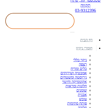
שטמפפר 35, פתח
תקווה
03-9312396
דף הבית
חומרי ניקיון
ניקוי כללי
רצפה
כלים ומדיח
אמבטיה ושירותים
נירוסטה ומשטחים
אקונומיקה וחיטוי
חלונות ומראות
שומנים
אבנית
עובש
פותח סתימות
חלודה