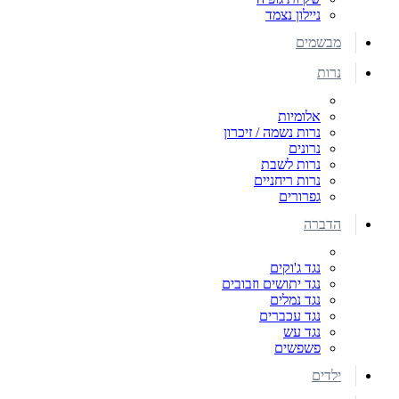
ניילון נצמד
מבשמים
נרות
אלומיות
נרות נשמה / זיכרון
נרונים
נרות לשבת
נרות ריחניים
גפרורים
הדברה
נגד ג'וקים
נגד יתושים וזבובים
נגד נמלים
נגד עכברים
נגד עש
פשפשים
ילדים