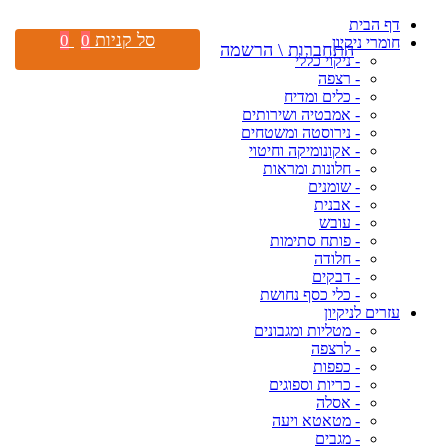
דף הבית
סל קניות
0
0
חומרי ניקיון
התחברות \ הרשמה
- ניקוי כללי
- רצפה
- כלים ומדיח
- אמבטיה ושירותים
- נירוסטה ומשטחים
- אקונומיקה וחיטוי
- חלונות ומראות
- שומנים
- אבנית
- עובש
- פותח סתימות
- חלודה
- דבקים
- כלי כסף נחושת
עזרים לניקיון
- מטליות ומגבונים
- לרצפה
- כפפות
- כריות וספוגים
- אסלה
- מטאטא ויעה
- מגבים