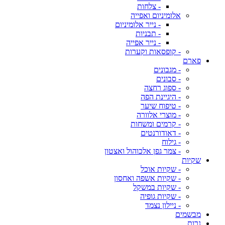
- צלחות
אלומיניום ואפייה
- נייר אלומיניום
- תבניות
- נייר אפייה
- קופסאות וקערות
פארם
- מגבונים
- סבונים
- ספוג רחצה
- היגיינת הפה
- טיפוח שיער
- מוצרי אלוורה
- קרמים ומשחות
- דאודורנטים
- גילוח
- צמר גפן אלכוהול ואצטון
שקיות
- שקיות אוכל
- שקיות אשפה ואחסון
- שקיות במשקל
- שקיות גופיה
- ניילון נצמד
מבשמים
נרות