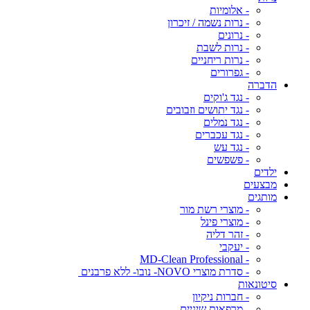
- אלומיות
- נרות נשמה / זיכרון
- נרונים
- נרות לשבת
- נרות ריחניים
- גפרורים
הדברה
- נגד ג'וקים
- נגד יתושים וזבובים
- נגד נמלים
- נגד עכברים
- נגד עש
- פשפשים
ילדים
מבצעים
מותגים
- מוצרי רשת מור
- מוצרי פינל
- זהר דליה
- יעקבי
- MD-Clean Professional
- סדרת מוצרי NOVO- נובו- ללא פרבנים
סיטונאות
- חברות ניקיון
- מרפאות שיניים