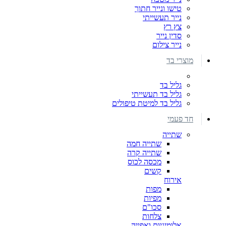
טישו ונייר חתוך
נייר תעשייתי
צץ רץ
סדין נייר
נייר צילום
מוצרי בד
גליל בד
גליל בד תעשייתי
גליל בד למיטת טיפולים
חד פעמי
שתייה
שתייה חמה
שתייה קרה
מכסה לכוס
קשים
אירוח
מפות
מפיות
סכו"ם
צלחות
אלומיניום ואפייה