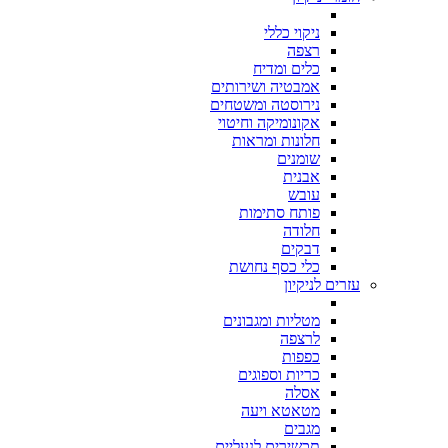
ניקוי כללי
רצפה
כלים ומדיח
אמבטיה ושירותים
נירוסטה ומשטחים
אקונומיקה וחיטוי
חלונות ומראות
שומנים
אבנית
עובש
פותח סתימות
חלודה
דבקים
כלי כסף נחושת
עזרים לניקיון
מטליות ומגבונים
לרצפה
כפפות
כריות וספוגים
אסלה
מטאטא ויעה
מגבים
תכשירים לנעליים