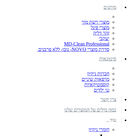
מותגים
מוצרי רשת מור
מוצרי פינל
זהר דליה
יעקבי
MD-Clean Professional
סדרת מוצרי NOVO- נובו- ללא פרבנים
סיטונאות
חברות ניקיון
מרפאות שיניים
קוסמטיקאיות
גני ילדים
צרו קשר
כמה מילים על המוצרים שלנו
עוד...
חומרי ניקיון