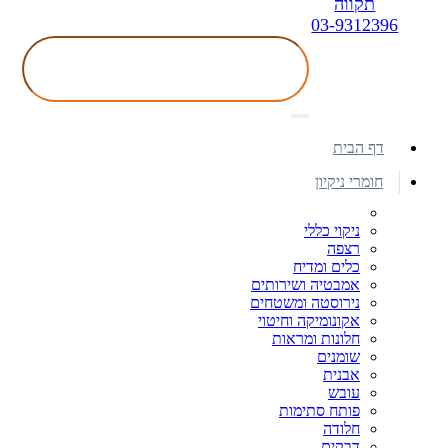
תקווה
03-9312396
דף הבית
חומרי ניקיון
ניקוי כללי
רצפה
כלים ומדיח
אמבטיה ושירותים
נירוסטה ומשטחים
אקונומיקה וחיטוי
חלונות ומראות
שומנים
אבנית
עובש
פותח סתימות
חלודה
דבקים