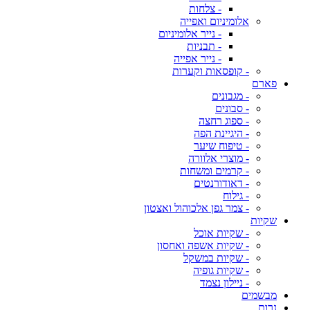
- צלחות
אלומיניום ואפייה
- נייר אלומיניום
- תבניות
- נייר אפייה
- קופסאות וקערות
פארם
- מגבונים
- סבונים
- ספוג רחצה
- היגיינת הפה
- טיפוח שיער
- מוצרי אלוורה
- קרמים ומשחות
- דאודורנטים
- גילוח
- צמר גפן אלכוהול ואצטון
שקיות
- שקיות אוכל
- שקיות אשפה ואחסון
- שקיות במשקל
- שקיות גופיה
- ניילון נצמד
מבשמים
נרות