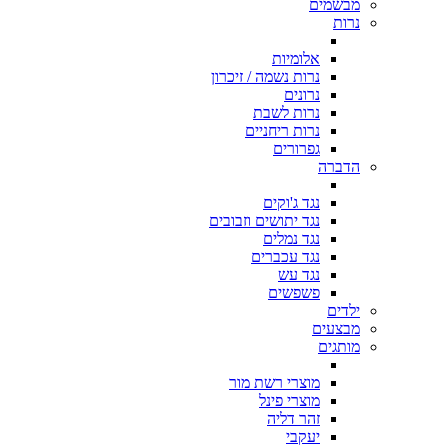
מבשמים
נרות
אלומיות
נרות נשמה / זיכרון
נרונים
נרות לשבת
נרות ריחניים
גפרורים
הדברה
נגד ג'וקים
נגד יתושים וזבובים
נגד נמלים
נגד עכברים
נגד עש
פשפשים
ילדים
מבצעים
מותגים
מוצרי רשת מור
מוצרי פינל
זהר דליה
יעקבי