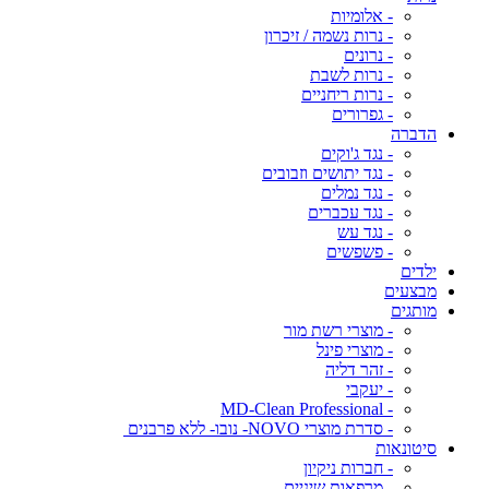
- אלומיות
- נרות נשמה / זיכרון
- נרונים
- נרות לשבת
- נרות ריחניים
- גפרורים
הדברה
- נגד ג'וקים
- נגד יתושים וזבובים
- נגד נמלים
- נגד עכברים
- נגד עש
- פשפשים
ילדים
מבצעים
מותגים
- מוצרי רשת מור
- מוצרי פינל
- זהר דליה
- יעקבי
- MD-Clean Professional
- סדרת מוצרי NOVO- נובו- ללא פרבנים
סיטונאות
- חברות ניקיון
- מרפאות שיניים