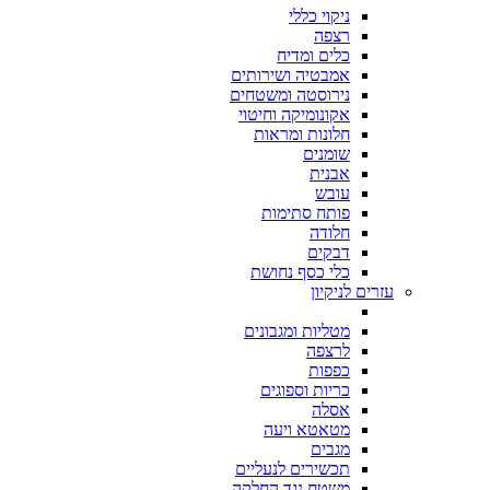
ניקוי כללי
רצפה
כלים ומדיח
אמבטיה ושירותים
נירוסטה ומשטחים
אקונומיקה וחיטוי
חלונות ומראות
שומנים
אבנית
עובש
פותח סתימות
חלודה
דבקים
כלי כסף נחושת
עזרים לניקיון
מטליות ומגבונים
לרצפה
כפפות
כריות וספוגים
אסלה
מטאטא ויעה
מגבים
תכשירים לנעליים
משטח נגד החלקה