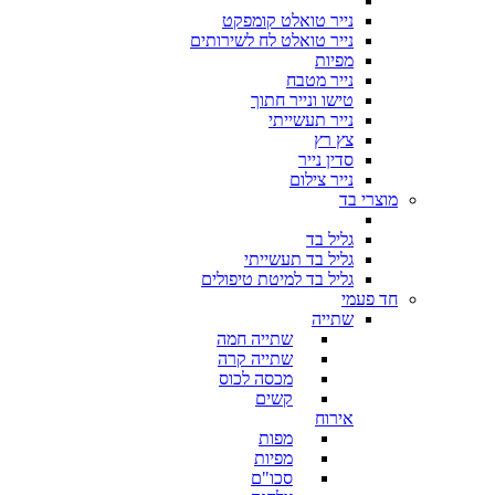
נייר טואלט קומפקט
נייר טואלט לח לשירותים
מפיות
נייר מטבח
טישו ונייר חתוך
נייר תעשייתי
צץ רץ
סדין נייר
נייר צילום
מוצרי בד
גליל בד
גליל בד תעשייתי
גליל בד למיטת טיפולים
חד פעמי
שתייה
שתייה חמה
שתייה קרה
מכסה לכוס
קשים
אירוח
מפות
מפיות
סכו"ם