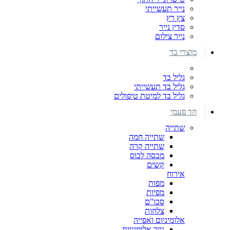
נייר תעשייתי
צץ רץ
סדין נייר
נייר צילום
מוצרי בד
גליל בד
גליל בד תעשייתי
גליל בד למיטת טיפולים
חד פעמי
שתייה
שתייה חמה
שתייה קרה
מכסה לכוס
קשים
אירוח
מפות
מפיות
סכו"ם
צלחות
אלומיניום ואפייה
נייר אלומיניום