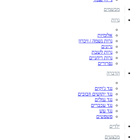
מבשמים
נרות
אלומיות
נרות נשמה / זיכרון
נרונים
נרות לשבת
נרות ריחניים
גפרורים
הדברה
נגד ג'וקים
נגד יתושים וזבובים
נגד נמלים
נגד עכברים
נגד עש
פשפשים
ילדים
מבצעים