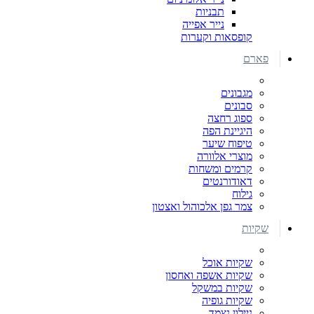
תבניות
נייר אפייה
קופסאות וקערות
פארם
מגבונים
סבונים
ספוג רחצה
היגיינת הפה
טיפוח שיער
מוצרי אלוורה
קרמים ומשחות
דאודורנטים
גילוח
צמר גפן אלכוהול ואצטון
שקיות
שקיות אוכל
שקיות אשפה ואחסון
שקיות במשקל
שקיות גופיה
ניילון נצמד