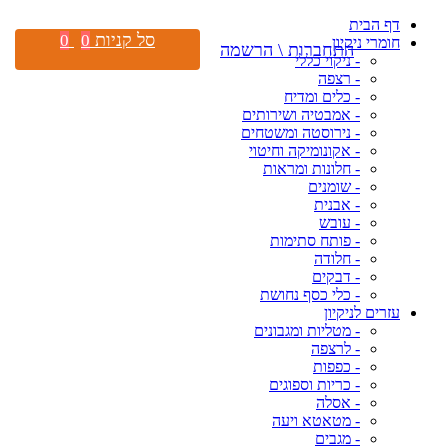
דף הבית
סל קניות
0
0
חומרי ניקיון
התחברות \ הרשמה
- ניקוי כללי
- רצפה
- כלים ומדיח
- אמבטיה ושירותים
- נירוסטה ומשטחים
- אקונומיקה וחיטוי
- חלונות ומראות
- שומנים
- אבנית
- עובש
- פותח סתימות
- חלודה
- דבקים
- כלי כסף נחושת
עזרים לניקיון
- מטליות ומגבונים
- לרצפה
- כפפות
- כריות וספוגים
- אסלה
- מטאטא ויעה
- מגבים