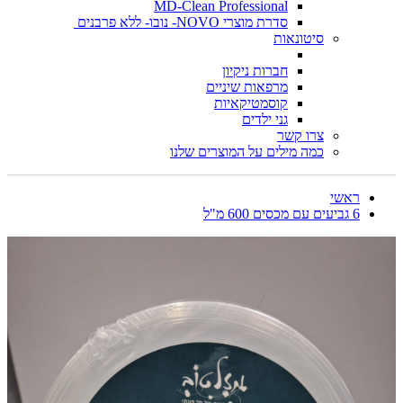
MD-Clean Professional
סדרת מוצרי NOVO- נובו- ללא פרבנים
סיטונאות
חברות ניקיון
מרפאות שיניים
קוסמטיקאיות
גני ילדים
צרו קשר
כמה מילים על המוצרים שלנו
ראשי
6 גביעים עם מכסים 600 מ"ל