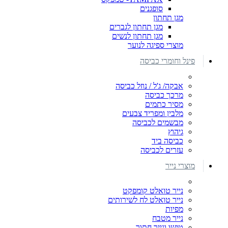
סופגנים
מגן תחתון
מגן תחתון לגברים
מגן תחתון לנשים
מוצרי ספיגה לנוער
פינל וחומרי כביסה
אבקה/ ג'ל / נוזל כביסה
מרכך כביסה
מסיר כתמים
מלבין ומפריד צבעים
מבשמים לכביסה
גיהוץ
כביסה ביד
עזרים לכביסה
מוצרי נייר
נייר טואלט קומפקט
נייר טואלט לח לשירותים
מפיות
נייר מטבח
טישו ונייר חתוך