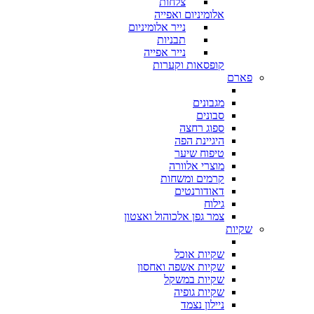
צלחות
אלומיניום ואפייה
נייר אלומיניום
תבניות
נייר אפייה
קופסאות וקערות
פארם
מגבונים
סבונים
ספוג רחצה
היגיינת הפה
טיפוח שיער
מוצרי אלוורה
קרמים ומשחות
דאודורנטים
גילוח
צמר גפן אלכוהול ואצטון
שקיות
שקיות אוכל
שקיות אשפה ואחסון
שקיות במשקל
שקיות גופיה
ניילון נצמד