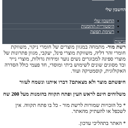
החשבון שלי
החשבון שלי
היסטוריית ההזמנות
רשימת תפוצה
נגישות
רשת מור-
מתמחה במגוון מוצרים של חומרי ניקוי, משווקת
חומרי זהר דליה, משווקת מוצרי פינל, יעקבי, מגוון פתרונות של
מוצרי ספיגה למבוגרים נשים נוער ומידות גדולות, מוצרי נייר
ובד מסוגים שונים לשימוש ביתי ומוסדי, חד פעמי כולל הסדרה
האקולוגית, קוסמטיקה ועוד.
חיפשתם מוצר ולא מצאתם? דברו איתנו ונשמח לעזור
משלוחים חינם לראש העין ופתח תקווה בהזמנות מעל 200 שח
* כל הזכויות שמורות לרשת מור - כל בו פתח תקווה.
אין
לשכפל או להעתיק מהאתר.
* האתר בתהליכי עדכון.