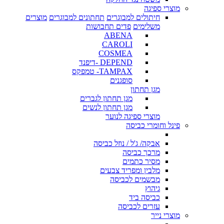
מוצרי ספיגה
חיתולים למבוגרים
תחתונים למבוגרים
מוצרים
משלימים
פדים תחבושות
ABENA
CAROLI
COSMEA
DEPEND -דיפנד
TAMPAX- טמפקס
סופגנים
מגן תחתון
מגן תחתון לגברים
מגן תחתון לנשים
מוצרי ספיגה לנוער
פינל וחומרי כביסה
אבקה/ ג'ל / נוזל כביסה
מרכך כביסה
מסיר כתמים
מלבין ומפריד צבעים
מבשמים לכביסה
גיהוץ
כביסה ביד
עזרים לכביסה
מוצרי נייר