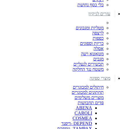
כלי כסף נחושת
עזרים לניקיון
מטליות ומגבונים
לרצפה
כפפות
כריות וספוגים
אסלה
מטאטא ויעה
מגבים
תכשירים לנעליים
משטח נגד החלקה
מוצרי ספיגה
חיתולים למבוגרים
תחתונים למבוגרים
מוצרים משלימים
פדים תחבושות
ABENA
CAROLI
COSMEA
DEPEND -דיפנד
TAMPAX- טמפקס