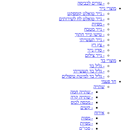
- עזרים לכביסה
מוצרי נייר
- נייר טואלט קומפקט
- נייר טואלט לח לשירותים
- מפיות
- נייר מטבח
- טישו ונייר חתוך
- נייר תעשייתי
- צץ רץ
- סדין נייר
- נייר צילום
מוצרי בד
- גליל בד
- גליל בד תעשייתי
- גליל בד למיטת טיפולים
חד פעמי
שתייה
- שתייה חמה
- שתייה קרה
- מכסה לכוס
- קשים
אירוח
- מפות
- מפיות
- סכו"ם