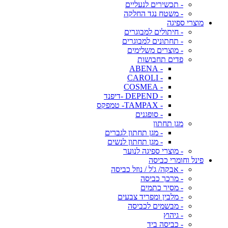
- תכשירים לנעליים
- משטח נגד החלקה
מוצרי ספיגה
- חיתולים למבוגרים
- תחתונים למבוגרים
- מוצרים משלימים
פדים תחבושות
- ABENA
- CAROLI
- COSMEA
- DEPEND -דיפנד
- TAMPAX- טמפקס
- סופגנים
מגן תחתון
- מגן תחתון לגברים
- מגן תחתון לנשים
- מוצרי ספיגה לנוער
פינל וחומרי כביסה
- אבקה/ ג'ל / נוזל כביסה
- מרכך כביסה
- מסיר כתמים
- מלבין ומפריד צבעים
- מבשמים לכביסה
- גיהוץ
- כביסה ביד