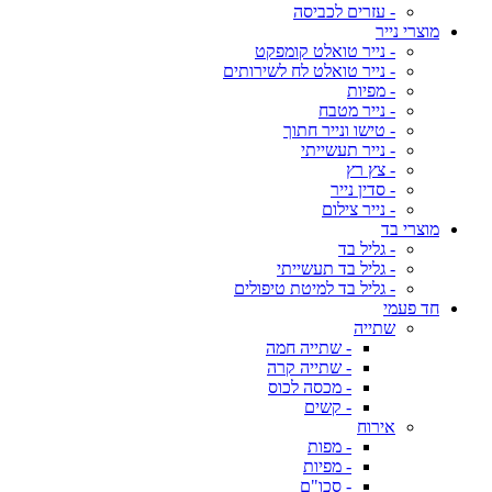
- עזרים לכביסה
מוצרי נייר
- נייר טואלט קומפקט
- נייר טואלט לח לשירותים
- מפיות
- נייר מטבח
- טישו ונייר חתוך
- נייר תעשייתי
- צץ רץ
- סדין נייר
- נייר צילום
מוצרי בד
- גליל בד
- גליל בד תעשייתי
- גליל בד למיטת טיפולים
חד פעמי
שתייה
- שתייה חמה
- שתייה קרה
- מכסה לכוס
- קשים
אירוח
- מפות
- מפיות
- סכו"ם