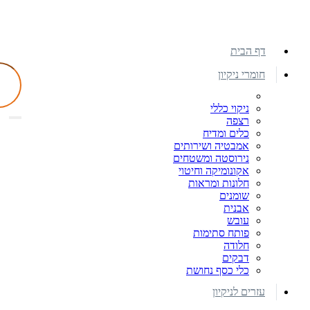
דף הבית
חומרי ניקיון
ניקוי כללי
רצפה
כלים ומדיח
אמבטיה ושירותים
נירוסטה ומשטחים
אקונומיקה וחיטוי
חלונות ומראות
שומנים
אבנית
עובש
פותח סתימות
חלודה
דבקים
כלי כסף נחושת
עזרים לניקיון