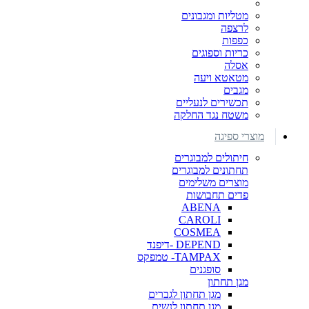
מטליות ומגבונים
לרצפה
כפפות
כריות וספוגים
אסלה
מטאטא ויעה
מגבים
תכשירים לנעליים
משטח נגד החלקה
מוצרי ספיגה
חיתולים למבוגרים
תחתונים למבוגרים
מוצרים משלימים
פדים תחבושות
ABENA
CAROLI
COSMEA
DEPEND -דיפנד
TAMPAX- טמפקס
סופגנים
מגן תחתון
מגן תחתון לגברים
מגן תחתון לנשים