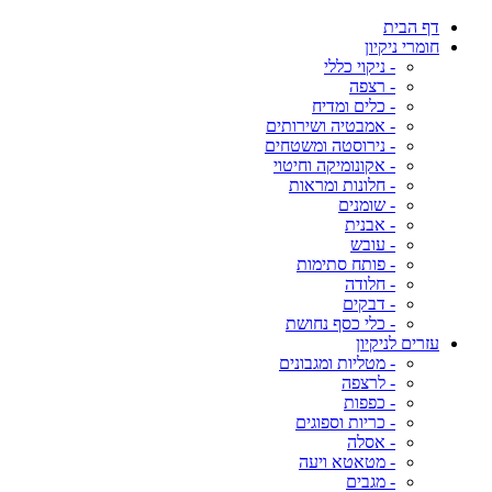
דף הבית
חומרי ניקיון
- ניקוי כללי
- רצפה
- כלים ומדיח
- אמבטיה ושירותים
- נירוסטה ומשטחים
- אקונומיקה וחיטוי
- חלונות ומראות
- שומנים
- אבנית
- עובש
- פותח סתימות
- חלודה
- דבקים
- כלי כסף נחושת
עזרים לניקיון
- מטליות ומגבונים
- לרצפה
- כפפות
- כריות וספוגים
- אסלה
- מטאטא ויעה
- מגבים