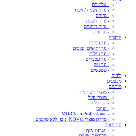
- אלומיות
- נרות נשמה / זיכרון
- נרונים
- נרות לשבת
- נרות ריחניים
- גפרורים
הדברה
- נגד ג'וקים
- נגד יתושים וזבובים
- נגד נמלים
- נגד עכברים
- נגד עש
- פשפשים
ילדים
מבצעים
מותגים
- מוצרי רשת מור
- מוצרי פינל
- זהר דליה
- יעקבי
- MD-Clean Professional
- סדרת מוצרי NOVO- נובו- ללא פרבנים
סיטונאות
- חברות ניקיון
- מרפאות שיניים