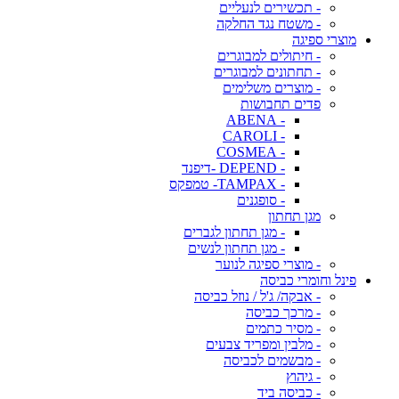
- תכשירים לנעליים
- משטח נגד החלקה
מוצרי ספיגה
- חיתולים למבוגרים
- תחתונים למבוגרים
- מוצרים משלימים
פדים תחבושות
- ABENA
- CAROLI
- COSMEA
- DEPEND -דיפנד
- TAMPAX- טמפקס
- סופגנים
מגן תחתון
- מגן תחתון לגברים
- מגן תחתון לנשים
- מוצרי ספיגה לנוער
פינל וחומרי כביסה
- אבקה/ ג'ל / נוזל כביסה
- מרכך כביסה
- מסיר כתמים
- מלבין ומפריד צבעים
- מבשמים לכביסה
- גיהוץ
- כביסה ביד