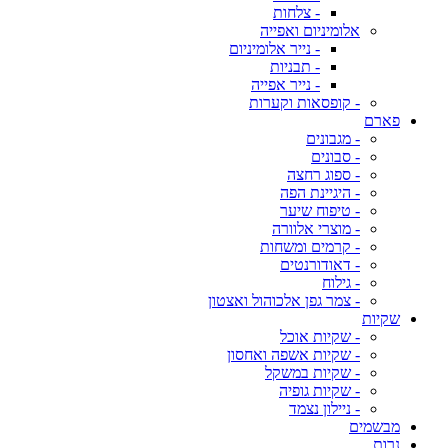
- צלחות
אלומיניום ואפייה
- נייר אלומיניום
- תבניות
- נייר אפייה
- קופסאות וקערות
פארם
- מגבונים
- סבונים
- ספוג רחצה
- היגיינת הפה
- טיפוח שיער
- מוצרי אלוורה
- קרמים ומשחות
- דאודורנטים
- גילוח
- צמר גפן אלכוהול ואצטון
שקיות
- שקיות אוכל
- שקיות אשפה ואחסון
- שקיות במשקל
- שקיות גופיה
- ניילון נצמד
מבשמים
נרות