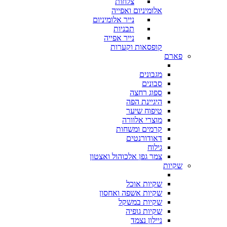
צלחות
אלומיניום ואפייה
נייר אלומיניום
תבניות
נייר אפייה
קופסאות וקערות
פארם
מגבונים
סבונים
ספוג רחצה
היגיינת הפה
טיפוח שיער
מוצרי אלוורה
קרמים ומשחות
דאודורנטים
גילוח
צמר גפן אלכוהול ואצטון
שקיות
שקיות אוכל
שקיות אשפה ואחסון
שקיות במשקל
שקיות גופיה
ניילון נצמד