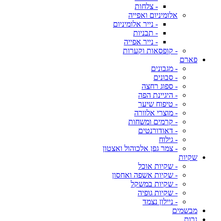
- צלחות
אלומיניום ואפייה
- נייר אלומיניום
- תבניות
- נייר אפייה
- קופסאות וקערות
פארם
- מגבונים
- סבונים
- ספוג רחצה
- היגיינת הפה
- טיפוח שיער
- מוצרי אלוורה
- קרמים ומשחות
- דאודורנטים
- גילוח
- צמר גפן אלכוהול ואצטון
שקיות
- שקיות אוכל
- שקיות אשפה ואחסון
- שקיות במשקל
- שקיות גופיה
- ניילון נצמד
מבשמים
נרות