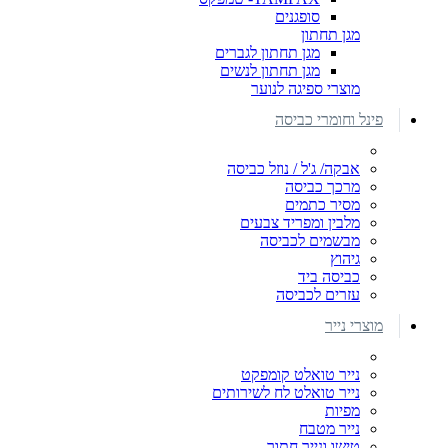
סופגנים
מגן תחתון
מגן תחתון לגברים
מגן תחתון לנשים
מוצרי ספיגה לנוער
פינל וחומרי כביסה
אבקה/ ג'ל / נוזל כביסה
מרכך כביסה
מסיר כתמים
מלבין ומפריד צבעים
מבשמים לכביסה
גיהוץ
כביסה ביד
עזרים לכביסה
מוצרי נייר
נייר טואלט קומפקט
נייר טואלט לח לשירותים
מפיות
נייר מטבח
טישו ונייר חתוך