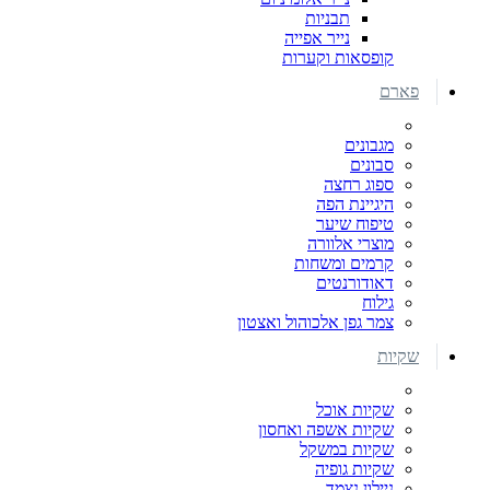
תבניות
נייר אפייה
קופסאות וקערות
פארם
מגבונים
סבונים
ספוג רחצה
היגיינת הפה
טיפוח שיער
מוצרי אלוורה
קרמים ומשחות
דאודורנטים
גילוח
צמר גפן אלכוהול ואצטון
שקיות
שקיות אוכל
שקיות אשפה ואחסון
שקיות במשקל
שקיות גופיה
ניילון נצמד