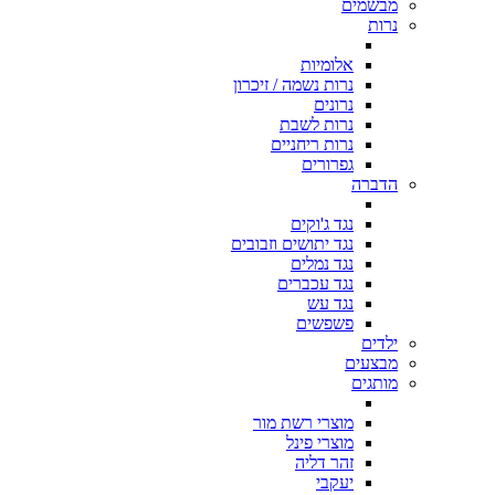
מבשמים
נרות
אלומיות
נרות נשמה / זיכרון
נרונים
נרות לשבת
נרות ריחניים
גפרורים
הדברה
נגד ג'וקים
נגד יתושים וזבובים
נגד נמלים
נגד עכברים
נגד עש
פשפשים
ילדים
מבצעים
מותגים
מוצרי רשת מור
מוצרי פינל
זהר דליה
יעקבי