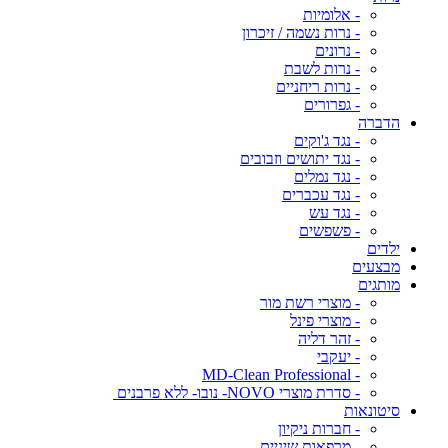
- אלומיות
- נרות נשמה / זיכרון
- נרונים
- נרות לשבת
- נרות ריחניים
- גפרורים
הדברה
- נגד ג'וקים
- נגד יתושים וזבובים
- נגד נמלים
- נגד עכברים
- נגד עש
- פשפשים
ילדים
מבצעים
מותגים
- מוצרי רשת מור
- מוצרי פינל
- זהר דליה
- יעקבי
- MD-Clean Professional
- סדרת מוצרי NOVO- נובו- ללא פרבנים
סיטונאות
- חברות ניקיון
- מרפאות שיניים