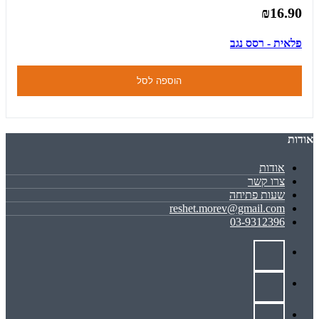
₪16.90
פלאית - רסס נגב
הוספה לסל
אודות
אודות
צרו קשר
שעות פתיחה
reshet.morev@gmail.com
03-9312396