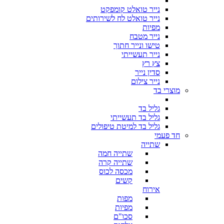
נייר טואלט קומפקט
נייר טואלט לח לשירותים
מפיות
נייר מטבח
טישו ונייר חתוך
נייר תעשייתי
צץ רץ
סדין נייר
נייר צילום
מוצרי בד
גליל בד
גליל בד תעשייתי
גליל בד למיטת טיפולים
חד פעמי
שתייה
שתייה חמה
שתייה קרה
מכסה לכוס
קשים
אירוח
מפות
מפיות
סכו"ם