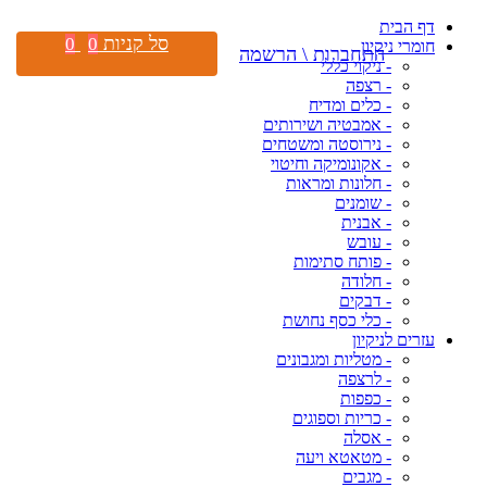
דף הבית
סל קניות
0
0
חומרי ניקיון
התחברות \ הרשמה
- ניקוי כללי
- רצפה
- כלים ומדיח
- אמבטיה ושירותים
- נירוסטה ומשטחים
- אקונומיקה וחיטוי
- חלונות ומראות
- שומנים
- אבנית
- עובש
- פותח סתימות
- חלודה
- דבקים
- כלי כסף נחושת
עזרים לניקיון
- מטליות ומגבונים
- לרצפה
- כפפות
- כריות וספוגים
- אסלה
- מטאטא ויעה
- מגבים