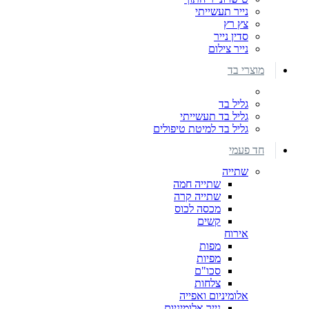
נייר תעשייתי
צץ רץ
סדין נייר
נייר צילום
מוצרי בד
גליל בד
גליל בד תעשייתי
גליל בד למיטת טיפולים
חד פעמי
שתייה
שתייה חמה
שתייה קרה
מכסה לכוס
קשים
אירוח
מפות
מפיות
סכו"ם
צלחות
אלומיניום ואפייה
נייר אלומיניום