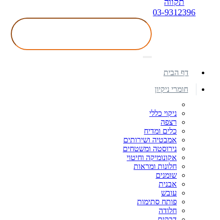
תקווה
03-9312396
דף הבית
חומרי ניקיון
ניקוי כללי
רצפה
כלים ומדיח
אמבטיה ושירותים
נירוסטה ומשטחים
אקונומיקה וחיטוי
חלונות ומראות
שומנים
אבנית
עובש
פותח סתימות
חלודה
דבקים