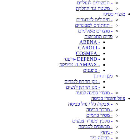
- תכשירים לנעליים
- משטח נגד החלקה
מוצרי ספיגה
- חיתולים למבוגרים
- תחתונים למבוגרים
- מוצרים משלימים
פדים תחבושות
- ABENA
- CAROLI
- COSMEA
- DEPEND -דיפנד
- TAMPAX- טמפקס
- סופגנים
מגן תחתון
- מגן תחתון לגברים
- מגן תחתון לנשים
- מוצרי ספיגה לנוער
פינל וחומרי כביסה
- אבקה/ ג'ל / נוזל כביסה
- מרכך כביסה
- מסיר כתמים
- מלבין ומפריד צבעים
- מבשמים לכביסה
- גיהוץ
- כביסה ביד