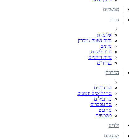
מבשמים
נרות
אלומיות
נרות נשמה / זיכרון
נרונים
נרות לשבת
נרות ריחניים
גפרורים
הדברה
נגד ג'וקים
נגד יתושים וזבובים
נגד נמלים
נגד עכברים
נגד עש
פשפשים
ילדים
מבצעים