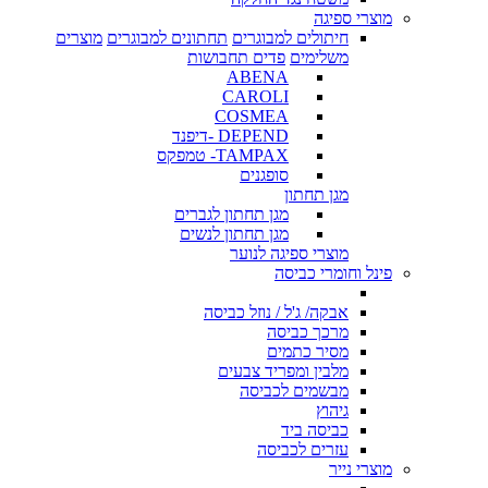
מוצרי ספיגה
חיתולים למבוגרים
תחתונים למבוגרים
מוצרים
משלימים
פדים תחבושות
ABENA
CAROLI
COSMEA
DEPEND -דיפנד
TAMPAX- טמפקס
סופגנים
מגן תחתון
מגן תחתון לגברים
מגן תחתון לנשים
מוצרי ספיגה לנוער
פינל וחומרי כביסה
אבקה/ ג'ל / נוזל כביסה
מרכך כביסה
מסיר כתמים
מלבין ומפריד צבעים
מבשמים לכביסה
גיהוץ
כביסה ביד
עזרים לכביסה
מוצרי נייר