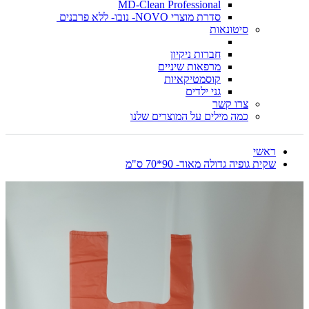
MD-Clean Professional
סדרת מוצרי NOVO- נובו- ללא פרבנים
סיטונאות
חברות ניקיון
מרפאות שיניים
קוסמטיקאיות
גני ילדים
צרו קשר
כמה מילים על המוצרים שלנו
ראשי
שקית גופיה גדולה מאוד- 90*70 ס"מ