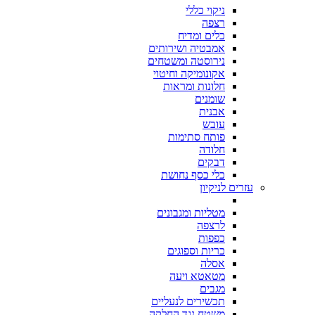
ניקוי כללי
רצפה
כלים ומדיח
אמבטיה ושירותים
נירוסטה ומשטחים
אקונומיקה וחיטוי
חלונות ומראות
שומנים
אבנית
עובש
פותח סתימות
חלודה
דבקים
כלי כסף נחושת
עזרים לניקיון
מטליות ומגבונים
לרצפה
כפפות
כריות וספוגים
אסלה
מטאטא ויעה
מגבים
תכשירים לנעליים
משטח נגד החלקה