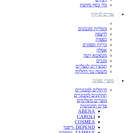
כלי כסף נחושת
עזרים לניקיון
מטליות ומגבונים
לרצפה
כפפות
כריות וספוגים
אסלה
מטאטא ויעה
מגבים
תכשירים לנעליים
משטח נגד החלקה
מוצרי ספיגה
חיתולים למבוגרים
תחתונים למבוגרים
מוצרים משלימים
פדים תחבושות
ABENA
CAROLI
COSMEA
DEPEND -דיפנד
TAMPAX- טמפקס