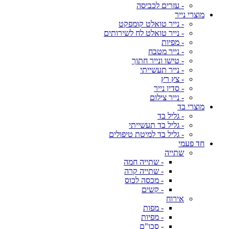
- עזרים לכביסה
מוצרי נייר
- נייר טואלט קומפקט
- נייר טואלט לח לשירותים
- מפיות
- נייר מטבח
- טישו ונייר חתוך
- נייר תעשייתי
- צץ רץ
- סדין נייר
- נייר צילום
מוצרי בד
- גליל בד
- גליל בד תעשייתי
- גליל בד למיטת טיפולים
חד פעמי
שתייה
- שתייה חמה
- שתייה קרה
- מכסה לכוס
- קשים
אירוח
- מפות
- מפיות
- סכו"ם