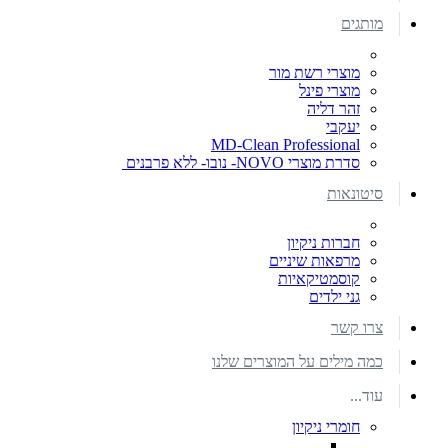
מותגים
מוצרי רשת מור
מוצרי פינל
זהר דליה
יעקבי
MD-Clean Professional
סדרת מוצרי NOVO- נובו- ללא פרבנים
סיטונאות
חברות ניקיון
מרפאות שיניים
קוסמטיקאיות
גני ילדים
צרו קשר
כמה מילים על המוצרים שלנו
עוד...
חומרי ניקיון