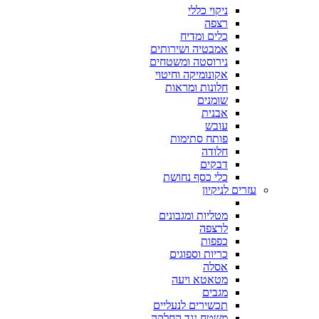
ניקוי כללי
רצפה
כלים ומדיח
אמבטיה ושירותים
נירוסטה ומשטחים
אקונומיקה וחיטוי
חלונות ומראות
שומנים
אבנית
עובש
פותח סתימות
חלודה
דבקים
כלי כסף נחושת
עזרים לניקיון
מטליות ומגבונים
לרצפה
כפפות
כריות וספוגים
אסלה
מטאטא ויעה
מגבים
תכשירים לנעליים
משטח נגד החלקה