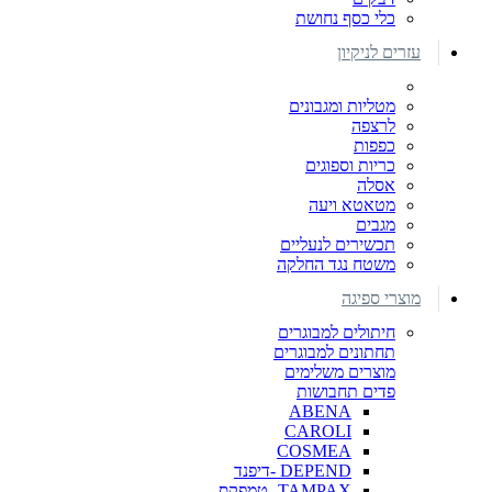
כלי כסף נחושת
עזרים לניקיון
מטליות ומגבונים
לרצפה
כפפות
כריות וספוגים
אסלה
מטאטא ויעה
מגבים
תכשירים לנעליים
משטח נגד החלקה
מוצרי ספיגה
חיתולים למבוגרים
תחתונים למבוגרים
מוצרים משלימים
פדים תחבושות
ABENA
CAROLI
COSMEA
DEPEND -דיפנד
TAMPAX- טמפקס