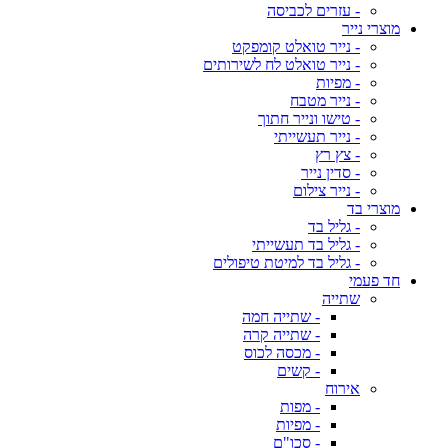
- עזרים לכביסה
מוצרי נייר
- נייר טואלט קומפקט
- נייר טואלט לח לשירותים
- מפיות
- נייר מטבח
- טישו ונייר חתוך
- נייר תעשייתי
- צץ רץ
- סדין נייר
- נייר צילום
מוצרי בד
- גליל בד
- גליל בד תעשייתי
- גליל בד למיטת טיפולים
חד פעמי
שתייה
- שתייה חמה
- שתייה קרה
- מכסה לכוס
- קשים
אירוח
- מפות
- מפיות
- סכו"ם