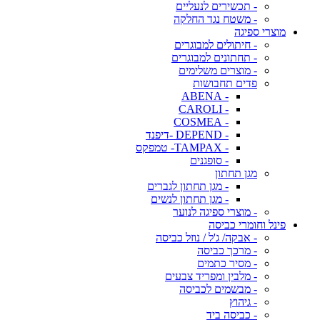
- תכשירים לנעליים
- משטח נגד החלקה
מוצרי ספיגה
- חיתולים למבוגרים
- תחתונים למבוגרים
- מוצרים משלימים
פדים תחבושות
- ABENA
- CAROLI
- COSMEA
- DEPEND -דיפנד
- TAMPAX- טמפקס
- סופגנים
מגן תחתון
- מגן תחתון לגברים
- מגן תחתון לנשים
- מוצרי ספיגה לנוער
פינל וחומרי כביסה
- אבקה/ ג'ל / נוזל כביסה
- מרכך כביסה
- מסיר כתמים
- מלבין ומפריד צבעים
- מבשמים לכביסה
- גיהוץ
- כביסה ביד