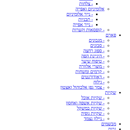
- צלחות
אלומיניום ואפייה
- נייר אלומיניום
- תבניות
- נייר אפייה
- קופסאות וקערות
פארם
- מגבונים
- סבונים
- ספוג רחצה
- היגיינת הפה
- טיפוח שיער
- מוצרי אלוורה
- קרמים ומשחות
- דאודורנטים
- גילוח
- צמר גפן אלכוהול ואצטון
שקיות
- שקיות אוכל
- שקיות אשפה ואחסון
- שקיות במשקל
- שקיות גופיה
- ניילון נצמד
מבשמים
נרות