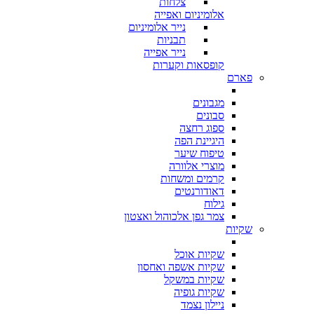
צלחות
אלומיניום ואפייה
נייר אלומיניום
תבניות
נייר אפייה
קופסאות וקערות
פארם
מגבונים
סבונים
ספוג רחצה
היגיינת הפה
טיפוח שיער
מוצרי אלוורה
קרמים ומשחות
דאודורנטים
גילוח
צמר גפן אלכוהול ואצטון
שקיות
שקיות אוכל
שקיות אשפה ואחסון
שקיות במשקל
שקיות גופיה
ניילון נצמד