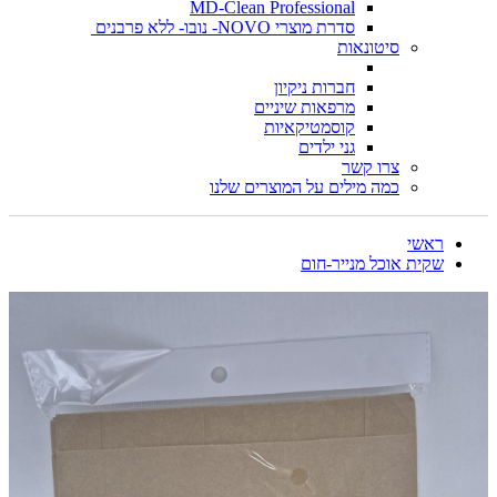
MD-Clean Professional
סדרת מוצרי NOVO- נובו- ללא פרבנים
סיטונאות
חברות ניקיון
מרפאות שיניים
קוסמטיקאיות
גני ילדים
צרו קשר
כמה מילים על המוצרים שלנו
ראשי
שקית אוכל מנייר-חום