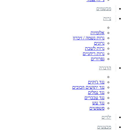
מבשמים
נרות
אלומיות
נרות נשמה / זיכרון
נרונים
נרות לשבת
נרות ריחניים
גפרורים
הדברה
נגד ג'וקים
נגד יתושים וזבובים
נגד נמלים
נגד עכברים
נגד עש
פשפשים
ילדים
מבצעים