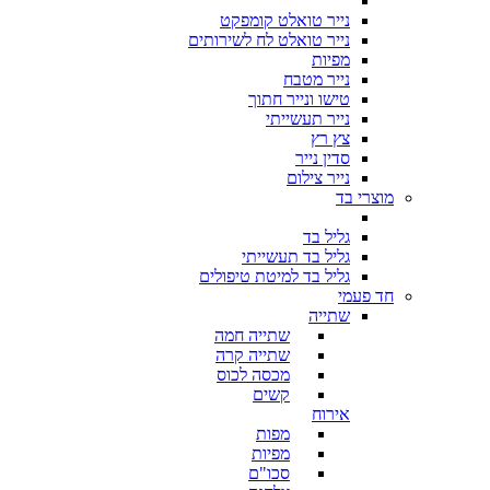
נייר טואלט קומפקט
נייר טואלט לח לשירותים
מפיות
נייר מטבח
טישו ונייר חתוך
נייר תעשייתי
צץ רץ
סדין נייר
נייר צילום
מוצרי בד
גליל בד
גליל בד תעשייתי
גליל בד למיטת טיפולים
חד פעמי
שתייה
שתייה חמה
שתייה קרה
מכסה לכוס
קשים
אירוח
מפות
מפיות
סכו"ם