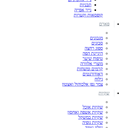
תבניות
נייר אפייה
קופסאות וקערות
פארם
מגבונים
סבונים
ספוג רחצה
היגיינת הפה
טיפוח שיער
מוצרי אלוורה
קרמים ומשחות
דאודורנטים
גילוח
צמר גפן אלכוהול ואצטון
שקיות
שקיות אוכל
שקיות אשפה ואחסון
שקיות במשקל
שקיות גופיה
ניילון נצמד