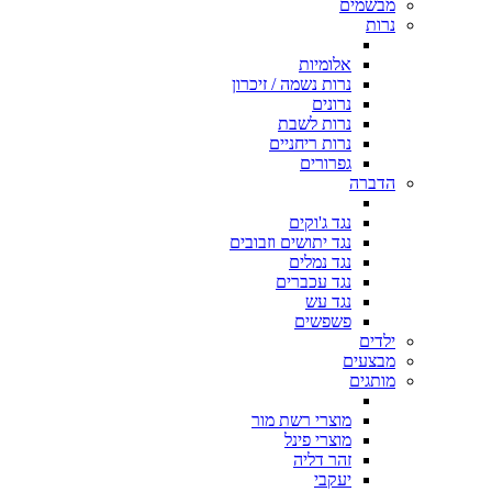
מבשמים
נרות
אלומיות
נרות נשמה / זיכרון
נרונים
נרות לשבת
נרות ריחניים
גפרורים
הדברה
נגד ג'וקים
נגד יתושים וזבובים
נגד נמלים
נגד עכברים
נגד עש
פשפשים
ילדים
מבצעים
מותגים
מוצרי רשת מור
מוצרי פינל
זהר דליה
יעקבי