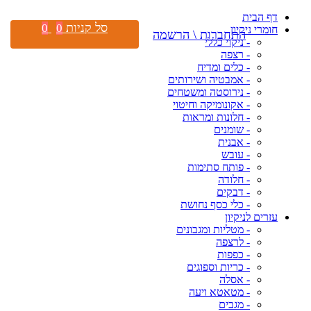
דף הבית
סל קניות
0
0
חומרי ניקיון
התחברות \ הרשמה
- ניקוי כללי
- רצפה
- כלים ומדיח
- אמבטיה ושירותים
- נירוסטה ומשטחים
- אקונומיקה וחיטוי
- חלונות ומראות
- שומנים
- אבנית
- עובש
- פותח סתימות
- חלודה
- דבקים
- כלי כסף נחושת
עזרים לניקיון
- מטליות ומגבונים
- לרצפה
- כפפות
- כריות וספוגים
- אסלה
- מטאטא ויעה
- מגבים