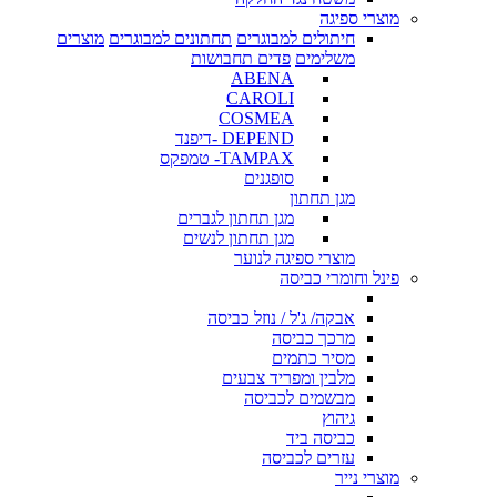
מוצרי ספיגה
חיתולים למבוגרים
תחתונים למבוגרים
מוצרים
משלימים
פדים תחבושות
ABENA
CAROLI
COSMEA
DEPEND -דיפנד
TAMPAX- טמפקס
סופגנים
מגן תחתון
מגן תחתון לגברים
מגן תחתון לנשים
מוצרי ספיגה לנוער
פינל וחומרי כביסה
אבקה/ ג'ל / נוזל כביסה
מרכך כביסה
מסיר כתמים
מלבין ומפריד צבעים
מבשמים לכביסה
גיהוץ
כביסה ביד
עזרים לכביסה
מוצרי נייר