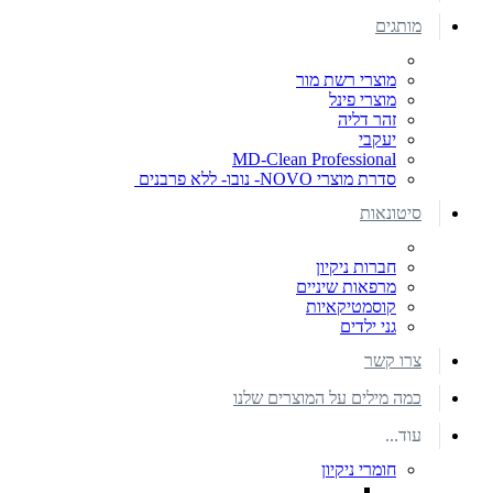
מותגים
מוצרי רשת מור
מוצרי פינל
זהר דליה
יעקבי
MD-Clean Professional
סדרת מוצרי NOVO- נובו- ללא פרבנים
סיטונאות
חברות ניקיון
מרפאות שיניים
קוסמטיקאיות
גני ילדים
צרו קשר
כמה מילים על המוצרים שלנו
עוד...
חומרי ניקיון