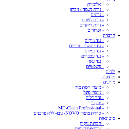
- אלומיות
- נרות נשמה / זיכרון
- נרונים
- נרות לשבת
- נרות ריחניים
- גפרורים
הדברה
- נגד ג'וקים
- נגד יתושים וזבובים
- נגד נמלים
- נגד עכברים
- נגד עש
- פשפשים
ילדים
מבצעים
מותגים
- מוצרי רשת מור
- מוצרי פינל
- זהר דליה
- יעקבי
- MD-Clean Professional
- סדרת מוצרי NOVO- נובו- ללא פרבנים
סיטונאות
- חברות ניקיון
- מרפאות שיניים