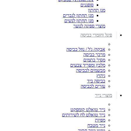
סופגנים
מגן תחתון
מגן תחתון לגברים
מגן תחתון לנשים
מוצרי ספיגה לנוער
פינל וחומרי כביסה
אבקה/ ג'ל / נוזל כביסה
מרכך כביסה
מסיר כתמים
מלבין ומפריד צבעים
מבשמים לכביסה
גיהוץ
כביסה ביד
עזרים לכביסה
מוצרי נייר
נייר טואלט קומפקט
נייר טואלט לח לשירותים
מפיות
נייר מטבח
טישו ונייר חתוך