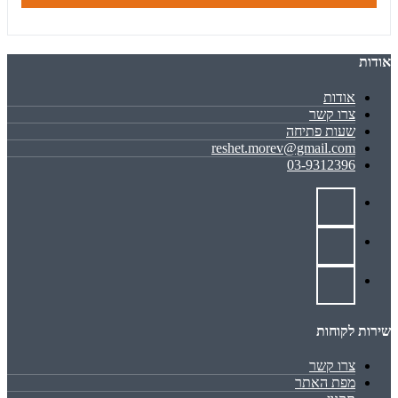
אודות
אודות
צרו קשר
שעות פתיחה
reshet.morev@gmail.com
03-9312396
שירות לקוחות
צרו קשר
מפת האתר