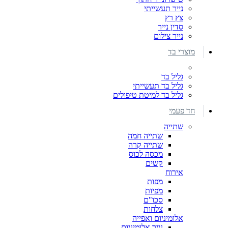
נייר תעשייתי
צץ רץ
סדין נייר
נייר צילום
מוצרי בד
גליל בד
גליל בד תעשייתי
גליל בד למיטת טיפולים
חד פעמי
שתייה
שתייה חמה
שתייה קרה
מכסה לכוס
קשים
אירוח
מפות
מפיות
סכו"ם
צלחות
אלומיניום ואפייה
נייר אלומיניום