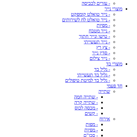
- עזרים לכביסה
מוצרי נייר
- נייר טואלט קומפקט
- נייר טואלט לח לשירותים
- מפיות
- נייר מטבח
- טישו ונייר חתוך
- נייר תעשייתי
- צץ רץ
- סדין נייר
- נייר צילום
מוצרי בד
- גליל בד
- גליל בד תעשייתי
- גליל בד למיטת טיפולים
חד פעמי
שתייה
- שתייה חמה
- שתייה קרה
- מכסה לכוס
- קשים
אירוח
- מפות
- מפיות
- סכו"ם