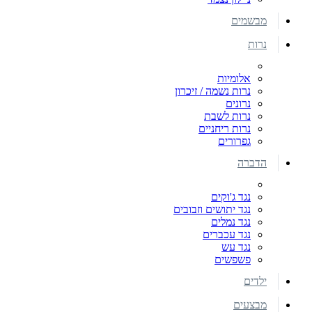
מבשמים
נרות
אלומיות
נרות נשמה / זיכרון
נרונים
נרות לשבת
נרות ריחניים
גפרורים
הדברה
נגד ג'וקים
נגד יתושים וזבובים
נגד נמלים
נגד עכברים
נגד עש
פשפשים
ילדים
מבצעים