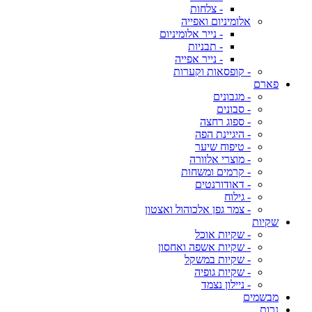
- צלחות
אלומיניום ואפייה
- נייר אלומיניום
- תבניות
- נייר אפייה
- קופסאות וקערות
פארם
- מגבונים
- סבונים
- ספוג רחצה
- היגיינת הפה
- טיפוח שיער
- מוצרי אלוורה
- קרמים ומשחות
- דאודורנטים
- גילוח
- צמר גפן אלכוהול ואצטון
שקיות
- שקיות אוכל
- שקיות אשפה ואחסון
- שקיות במשקל
- שקיות גופיה
- ניילון נצמד
מבשמים
נרות