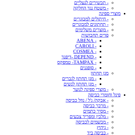
- תכשירים לנעליים
- משטח נגד החלקה
מוצרי ספיגה
- חיתולים למבוגרים
- תחתונים למבוגרים
- מוצרים משלימים
פדים תחבושות
- ABENA
- CAROLI
- COSMEA
- DEPEND -דיפנד
- TAMPAX- טמפקס
- סופגנים
מגן תחתון
- מגן תחתון לגברים
- מגן תחתון לנשים
- מוצרי ספיגה לנוער
פינל וחומרי כביסה
- אבקה/ ג'ל / נוזל כביסה
- מרכך כביסה
- מסיר כתמים
- מלבין ומפריד צבעים
- מבשמים לכביסה
- גיהוץ
- כביסה ביד