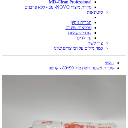
MD-Clean Professional
סדרת מוצרי NOVO- נובו- ללא פרבנים
סיטונאות
חברות ניקיון
מרפאות שיניים
קוסמטיקאיות
גני ילדים
צרו קשר
כמה מילים על המוצרים שלנו
ראשי
שקיות אשפה רשת מור 90*80 - קרטון