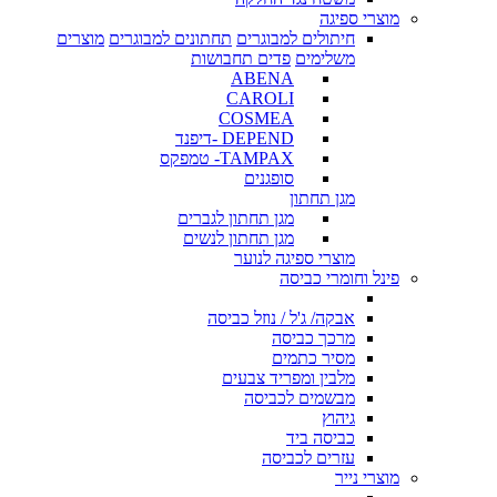
מוצרי ספיגה
חיתולים למבוגרים
תחתונים למבוגרים
מוצרים
משלימים
פדים תחבושות
ABENA
CAROLI
COSMEA
DEPEND -דיפנד
TAMPAX- טמפקס
סופגנים
מגן תחתון
מגן תחתון לגברים
מגן תחתון לנשים
מוצרי ספיגה לנוער
פינל וחומרי כביסה
אבקה/ ג'ל / נוזל כביסה
מרכך כביסה
מסיר כתמים
מלבין ומפריד צבעים
מבשמים לכביסה
גיהוץ
כביסה ביד
עזרים לכביסה
מוצרי נייר