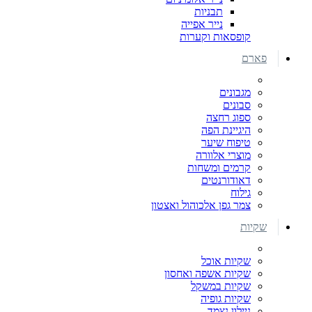
תבניות
נייר אפייה
קופסאות וקערות
פארם
מגבונים
סבונים
ספוג רחצה
היגיינת הפה
טיפוח שיער
מוצרי אלוורה
קרמים ומשחות
דאודורנטים
גילוח
צמר גפן אלכוהול ואצטון
שקיות
שקיות אוכל
שקיות אשפה ואחסון
שקיות במשקל
שקיות גופיה
ניילון נצמד