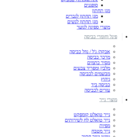
סופגנים
מגן תחתון
מגן תחתון לגברים
מגן תחתון לנשים
מוצרי ספיגה לנוער
פינל וחומרי כביסה
אבקה/ ג'ל / נוזל כביסה
מרכך כביסה
מסיר כתמים
מלבין ומפריד צבעים
מבשמים לכביסה
גיהוץ
כביסה ביד
עזרים לכביסה
מוצרי נייר
נייר טואלט קומפקט
נייר טואלט לח לשירותים
מפיות
נייר מטבח
טישו ונייר חתוך