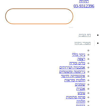
תקווה
03-9312396
דף הבית
חומרי ניקיון
ניקוי כללי
רצפה
כלים ומדיח
אמבטיה ושירותים
נירוסטה ומשטחים
אקונומיקה וחיטוי
חלונות ומראות
שומנים
אבנית
עובש
פותח סתימות
חלודה
דבקים