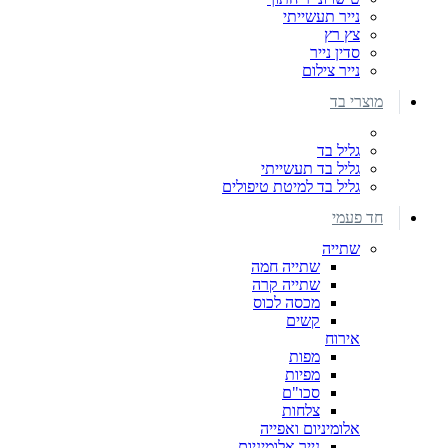
נייר תעשייתי
צץ רץ
סדין נייר
נייר צילום
מוצרי בד
גליל בד
גליל בד תעשייתי
גליל בד למיטת טיפולים
חד פעמי
שתייה
שתייה חמה
שתייה קרה
מכסה לכוס
קשים
אירוח
מפות
מפיות
סכו"ם
צלחות
אלומיניום ואפייה
נייר אלומיניום