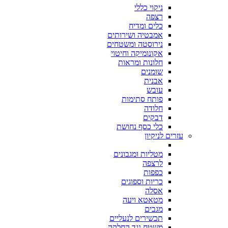
ניקוי כללי
רצפה
כלים ומדיח
אמבטיה ושירותים
נירוסטה ומשטחים
אקונומיקה וחיטוי
חלונות ומראות
שומנים
אבנית
עובש
פותח סתימות
חלודה
דבקים
כלי כסף נחושת
עזרים לניקיון
מטליות ומגבונים
לרצפה
כפפות
כריות וספוגים
אסלה
מטאטא ויעה
מגבים
תכשירים לנעליים
משטח נגד החלקה