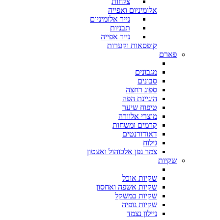
צלחות
אלומיניום ואפייה
נייר אלומיניום
תבניות
נייר אפייה
קופסאות וקערות
פארם
מגבונים
סבונים
ספוג רחצה
היגיינת הפה
טיפוח שיער
מוצרי אלוורה
קרמים ומשחות
דאודורנטים
גילוח
צמר גפן אלכוהול ואצטון
שקיות
שקיות אוכל
שקיות אשפה ואחסון
שקיות במשקל
שקיות גופיה
ניילון נצמד