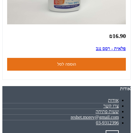
₪16.90
פלאית - רסס נגב
הוספה לסל
אודות
אודות
צרו קשר
שעות פתיחה
reshet.morev@gmail.com
03-9312396