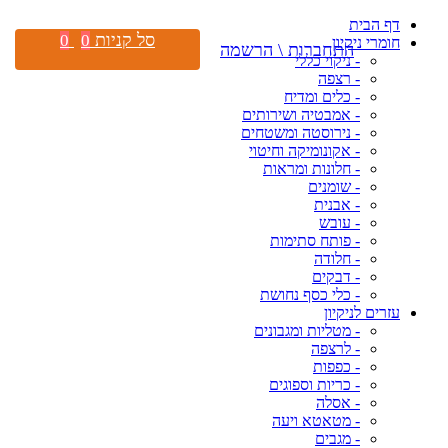
דף הבית
סל קניות
0
0
חומרי ניקיון
התחברות \ הרשמה
- ניקוי כללי
- רצפה
- כלים ומדיח
- אמבטיה ושירותים
- נירוסטה ומשטחים
- אקונומיקה וחיטוי
- חלונות ומראות
- שומנים
- אבנית
- עובש
- פותח סתימות
- חלודה
- דבקים
- כלי כסף נחושת
עזרים לניקיון
- מטליות ומגבונים
- לרצפה
- כפפות
- כריות וספוגים
- אסלה
- מטאטא ויעה
- מגבים