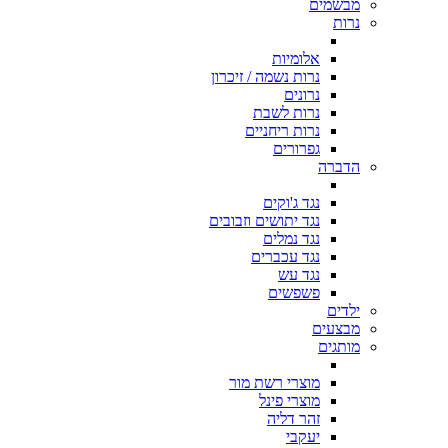
מבשמים
נרות
אלומיות
נרות נשמה / זיכרון
נרונים
נרות לשבת
נרות ריחניים
גפרורים
הדברה
נגד ג'וקים
נגד יתושים וזבובים
נגד נמלים
נגד עכברים
נגד עש
פשפשים
ילדים
מבצעים
מותגים
מוצרי רשת מור
מוצרי פינל
זהר דליה
יעקבי