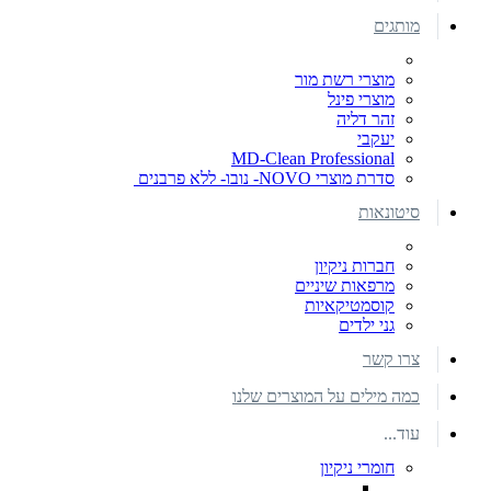
מותגים
מוצרי רשת מור
מוצרי פינל
זהר דליה
יעקבי
MD-Clean Professional
סדרת מוצרי NOVO- נובו- ללא פרבנים
סיטונאות
חברות ניקיון
מרפאות שיניים
קוסמטיקאיות
גני ילדים
צרו קשר
כמה מילים על המוצרים שלנו
עוד...
חומרי ניקיון