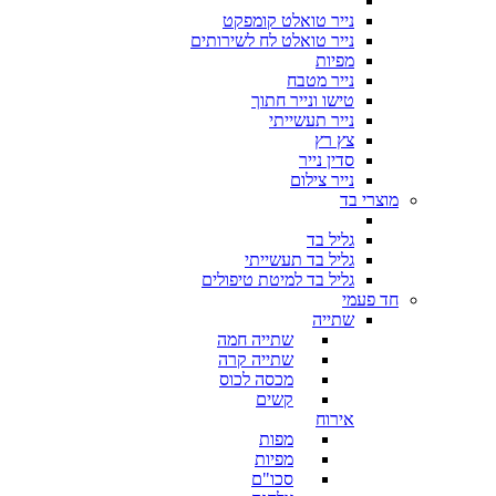
נייר טואלט קומפקט
נייר טואלט לח לשירותים
מפיות
נייר מטבח
טישו ונייר חתוך
נייר תעשייתי
צץ רץ
סדין נייר
נייר צילום
מוצרי בד
גליל בד
גליל בד תעשייתי
גליל בד למיטת טיפולים
חד פעמי
שתייה
שתייה חמה
שתייה קרה
מכסה לכוס
קשים
אירוח
מפות
מפיות
סכו"ם