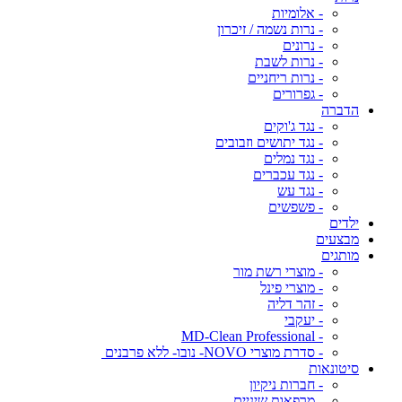
- אלומיות
- נרות נשמה / זיכרון
- נרונים
- נרות לשבת
- נרות ריחניים
- גפרורים
הדברה
- נגד ג'וקים
- נגד יתושים וזבובים
- נגד נמלים
- נגד עכברים
- נגד עש
- פשפשים
ילדים
מבצעים
מותגים
- מוצרי רשת מור
- מוצרי פינל
- זהר דליה
- יעקבי
- MD-Clean Professional
- סדרת מוצרי NOVO- נובו- ללא פרבנים
סיטונאות
- חברות ניקיון
- מרפאות שיניים