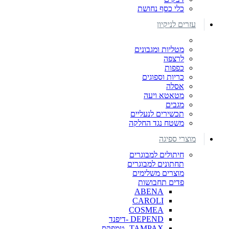
כלי כסף נחושת
עזרים לניקיון
מטליות ומגבונים
לרצפה
כפפות
כריות וספוגים
אסלה
מטאטא ויעה
מגבים
תכשירים לנעליים
משטח נגד החלקה
מוצרי ספיגה
חיתולים למבוגרים
תחתונים למבוגרים
מוצרים משלימים
פדים תחבושות
ABENA
CAROLI
COSMEA
DEPEND -דיפנד
TAMPAX- טמפקס