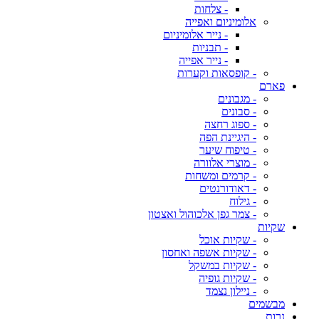
- צלחות
אלומיניום ואפייה
- נייר אלומיניום
- תבניות
- נייר אפייה
- קופסאות וקערות
פארם
- מגבונים
- סבונים
- ספוג רחצה
- היגיינת הפה
- טיפוח שיער
- מוצרי אלוורה
- קרמים ומשחות
- דאודורנטים
- גילוח
- צמר גפן אלכוהול ואצטון
שקיות
- שקיות אוכל
- שקיות אשפה ואחסון
- שקיות במשקל
- שקיות גופיה
- ניילון נצמד
מבשמים
נרות