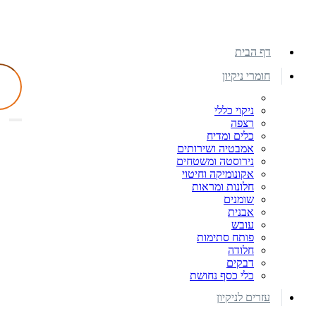
דף הבית
חומרי ניקיון
ניקוי כללי
רצפה
כלים ומדיח
אמבטיה ושירותים
נירוסטה ומשטחים
אקונומיקה וחיטוי
חלונות ומראות
שומנים
אבנית
עובש
פותח סתימות
חלודה
דבקים
כלי כסף נחושת
עזרים לניקיון