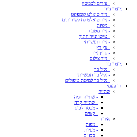
- עזרים לכביסה
מוצרי נייר
- נייר טואלט קומפקט
- נייר טואלט לח לשירותים
- מפיות
- נייר מטבח
- טישו ונייר חתוך
- נייר תעשייתי
- צץ רץ
- סדין נייר
- נייר צילום
מוצרי בד
- גליל בד
- גליל בד תעשייתי
- גליל בד למיטת טיפולים
חד פעמי
שתייה
- שתייה חמה
- שתייה קרה
- מכסה לכוס
- קשים
אירוח
- מפות
- מפיות
- סכו"ם