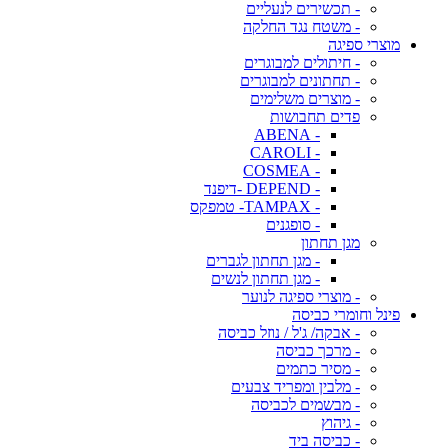
- תכשירים לנעליים
- משטח נגד החלקה
מוצרי ספיגה
- חיתולים למבוגרים
- תחתונים למבוגרים
- מוצרים משלימים
פדים תחבושות
- ABENA
- CAROLI
- COSMEA
- DEPEND -דיפנד
- TAMPAX- טמפקס
- סופגנים
מגן תחתון
- מגן תחתון לגברים
- מגן תחתון לנשים
- מוצרי ספיגה לנוער
פינל וחומרי כביסה
- אבקה/ ג'ל / נוזל כביסה
- מרכך כביסה
- מסיר כתמים
- מלבין ומפריד צבעים
- מבשמים לכביסה
- גיהוץ
- כביסה ביד