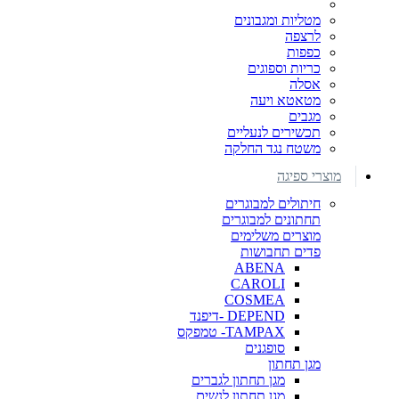
מטליות ומגבונים
לרצפה
כפפות
כריות וספוגים
אסלה
מטאטא ויעה
מגבים
תכשירים לנעליים
משטח נגד החלקה
מוצרי ספיגה
חיתולים למבוגרים
תחתונים למבוגרים
מוצרים משלימים
פדים תחבושות
ABENA
CAROLI
COSMEA
DEPEND -דיפנד
TAMPAX- טמפקס
סופגנים
מגן תחתון
מגן תחתון לגברים
מגן תחתון לנשים