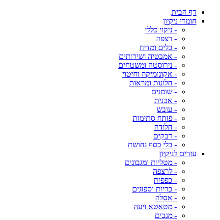
דף הבית
חומרי ניקיון
- ניקוי כללי
- רצפה
- כלים ומדיח
- אמבטיה ושירותים
- נירוסטה ומשטחים
- אקונומיקה וחיטוי
- חלונות ומראות
- שומנים
- אבנית
- עובש
- פותח סתימות
- חלודה
- דבקים
- כלי כסף נחושת
עזרים לניקיון
- מטליות ומגבונים
- לרצפה
- כפפות
- כריות וספוגים
- אסלה
- מטאטא ויעה
- מגבים