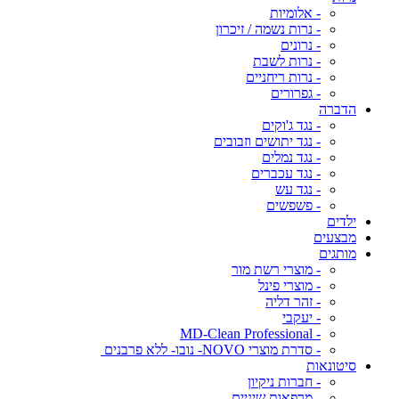
- אלומיות
- נרות נשמה / זיכרון
- נרונים
- נרות לשבת
- נרות ריחניים
- גפרורים
הדברה
- נגד ג'וקים
- נגד יתושים וזבובים
- נגד נמלים
- נגד עכברים
- נגד עש
- פשפשים
ילדים
מבצעים
מותגים
- מוצרי רשת מור
- מוצרי פינל
- זהר דליה
- יעקבי
- MD-Clean Professional
- סדרת מוצרי NOVO- נובו- ללא פרבנים
סיטונאות
- חברות ניקיון
- מרפאות שיניים