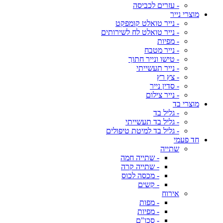
- עזרים לכביסה
מוצרי נייר
- נייר טואלט קומפקט
- נייר טואלט לח לשירותים
- מפיות
- נייר מטבח
- טישו ונייר חתוך
- נייר תעשייתי
- צץ רץ
- סדין נייר
- נייר צילום
מוצרי בד
- גליל בד
- גליל בד תעשייתי
- גליל בד למיטת טיפולים
חד פעמי
שתייה
- שתייה חמה
- שתייה קרה
- מכסה לכוס
- קשים
אירוח
- מפות
- מפיות
- סכו"ם