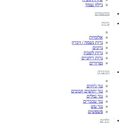
ניילון נצמד
מבשמים
נרות
אלומיות
נרות נשמה / זיכרון
נרונים
נרות לשבת
נרות ריחניים
גפרורים
הדברה
נגד ג'וקים
נגד יתושים וזבובים
נגד נמלים
נגד עכברים
נגד עש
פשפשים
ילדים