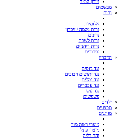
ניילון נצמד
מבשמים
נרות
אלומיות
נרות נשמה / זיכרון
נרונים
נרות לשבת
נרות ריחניים
גפרורים
הדברה
נגד ג'וקים
נגד יתושים וזבובים
נגד נמלים
נגד עכברים
נגד עש
פשפשים
ילדים
מבצעים
מותגים
מוצרי רשת מור
מוצרי פינל
זהר דליה