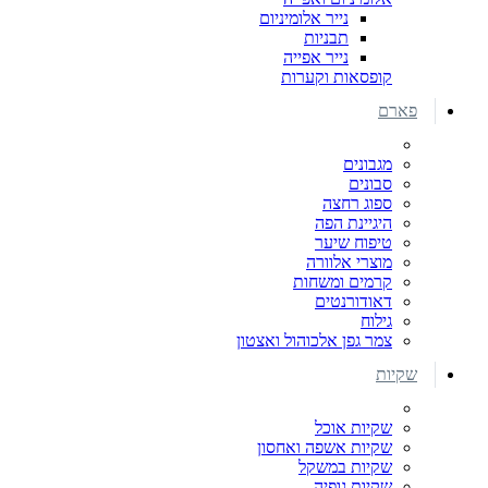
נייר אלומיניום
תבניות
נייר אפייה
קופסאות וקערות
פארם
מגבונים
סבונים
ספוג רחצה
היגיינת הפה
טיפוח שיער
מוצרי אלוורה
קרמים ומשחות
דאודורנטים
גילוח
צמר גפן אלכוהול ואצטון
שקיות
שקיות אוכל
שקיות אשפה ואחסון
שקיות במשקל
שקיות גופיה