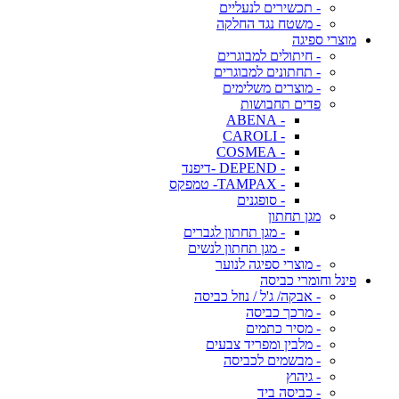
- תכשירים לנעליים
- משטח נגד החלקה
מוצרי ספיגה
- חיתולים למבוגרים
- תחתונים למבוגרים
- מוצרים משלימים
פדים תחבושות
- ABENA
- CAROLI
- COSMEA
- DEPEND -דיפנד
- TAMPAX- טמפקס
- סופגנים
מגן תחתון
- מגן תחתון לגברים
- מגן תחתון לנשים
- מוצרי ספיגה לנוער
פינל וחומרי כביסה
- אבקה/ ג'ל / נוזל כביסה
- מרכך כביסה
- מסיר כתמים
- מלבין ומפריד צבעים
- מבשמים לכביסה
- גיהוץ
- כביסה ביד