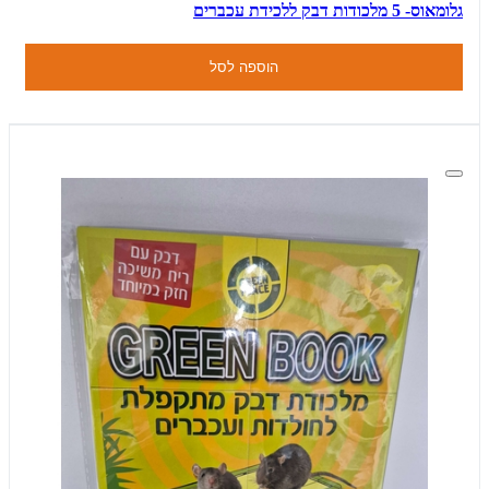
גלומאוס- 5 מלכודות דבק ללכידת עכברים
הוספה לסל