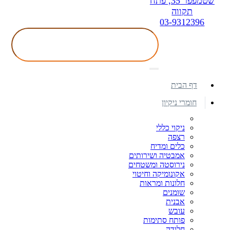
שטמפפר 35, פתח
תקווה
03-9312396
דף הבית
חומרי ניקיון
ניקוי כללי
רצפה
כלים ומדיח
אמבטיה ושירותים
נירוסטה ומשטחים
אקונומיקה וחיטוי
חלונות ומראות
שומנים
אבנית
עובש
פותח סתימות
חלודה