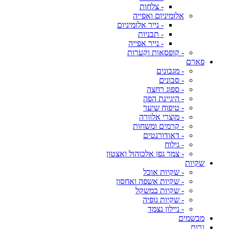
- צלחות
אלומיניום ואפייה
- נייר אלומיניום
- תבניות
- נייר אפייה
- קופסאות וקערות
פארם
- מגבונים
- סבונים
- ספוג רחצה
- היגיינת הפה
- טיפוח שיער
- מוצרי אלוורה
- קרמים ומשחות
- דאודורנטים
- גילוח
- צמר גפן אלכוהול ואצטון
שקיות
- שקיות אוכל
- שקיות אשפה ואחסון
- שקיות במשקל
- שקיות גופיה
- ניילון נצמד
מבשמים
נרות