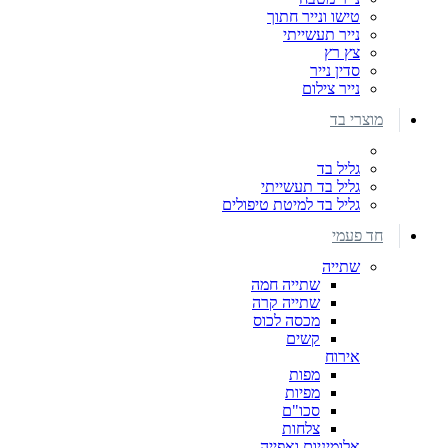
טישו ונייר חתוך
נייר תעשייתי
צץ רץ
סדין נייר
נייר צילום
מוצרי בד
גליל בד
גליל בד תעשייתי
גליל בד למיטת טיפולים
חד פעמי
שתייה
שתייה חמה
שתייה קרה
מכסה לכוס
קשים
אירוח
מפות
מפיות
סכו"ם
צלחות
אלומיניום ואפייה