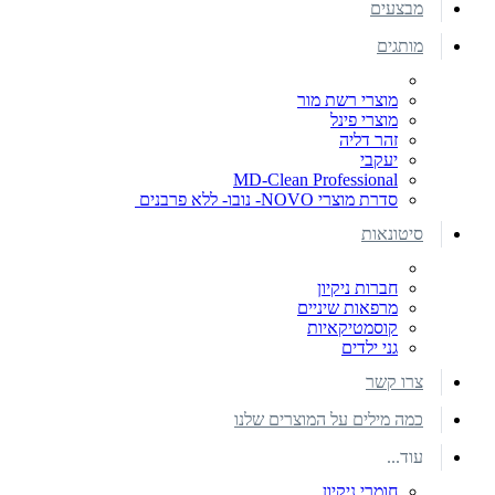
מבצעים
מותגים
מוצרי רשת מור
מוצרי פינל
זהר דליה
יעקבי
MD-Clean Professional
סדרת מוצרי NOVO- נובו- ללא פרבנים
סיטונאות
חברות ניקיון
מרפאות שיניים
קוסמטיקאיות
גני ילדים
צרו קשר
כמה מילים על המוצרים שלנו
עוד...
חומרי ניקיון