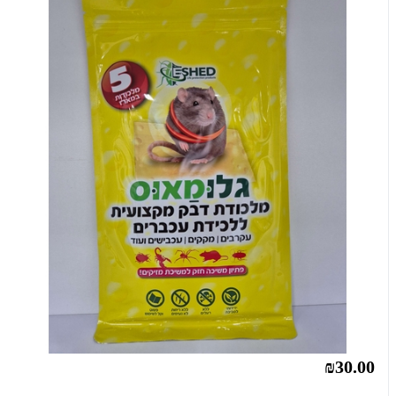
₪30.00