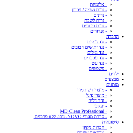
- אלומיות
- נרות נשמה / זיכרון
- נרונים
- נרות לשבת
- נרות ריחניים
- גפרורים
הדברה
- נגד ג'וקים
- נגד יתושים וזבובים
- נגד נמלים
- נגד עכברים
- נגד עש
- פשפשים
ילדים
מבצעים
מותגים
- מוצרי רשת מור
- מוצרי פינל
- זהר דליה
- יעקבי
- MD-Clean Professional
- סדרת מוצרי NOVO- נובו- ללא פרבנים
סיטונאות
- חברות ניקיון
- מרפאות שיניים