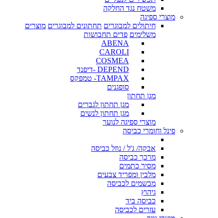
משטח נגד החלקה
מוצרי ספיגה
חיתולים למבוגרים
תחתונים למבוגרים
מוצרים
משלימים
פדים תחבושות
ABENA
CAROLI
COSMEA
DEPEND -דיפנד
TAMPAX- טמפקס
סופגנים
מגן תחתון
מגן תחתון לגברים
מגן תחתון לנשים
מוצרי ספיגה לנוער
פינל וחומרי כביסה
אבקה/ ג'ל / נוזל כביסה
מרכך כביסה
מסיר כתמים
מלבין ומפריד צבעים
מבשמים לכביסה
גיהוץ
כביסה ביד
עזרים לכביסה