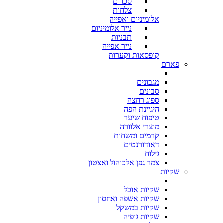
סכו"ם
צלחות
אלומיניום ואפייה
נייר אלומיניום
תבניות
נייר אפייה
קופסאות וקערות
פארם
מגבונים
סבונים
ספוג רחצה
היגיינת הפה
טיפוח שיער
מוצרי אלוורה
קרמים ומשחות
דאודורנטים
גילוח
צמר גפן אלכוהול ואצטון
שקיות
שקיות אוכל
שקיות אשפה ואחסון
שקיות במשקל
שקיות גופיה