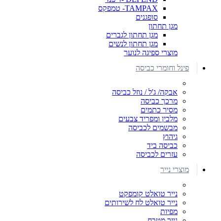
TAMPAX- טמפקס
סופגנים
מגן תחתון
מגן תחתון לגברים
מגן תחתון לנשים
מוצרי ספיגה לנוער
פינל וחומרי כביסה
אבקה/ ג'ל / נוזל כביסה
מרכך כביסה
מסיר כתמים
מלבין ומפריד צבעים
מבשמים לכביסה
גיהוץ
כביסה ביד
עזרים לכביסה
מוצרי נייר
נייר טואלט קומפקט
נייר טואלט לח לשירותים
מפיות
נייר מטבח