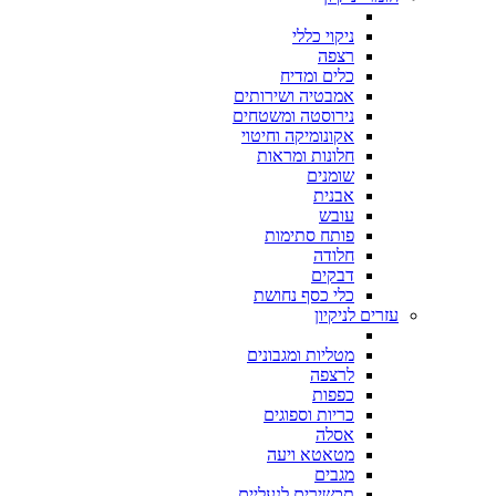
ניקוי כללי
רצפה
כלים ומדיח
אמבטיה ושירותים
נירוסטה ומשטחים
אקונומיקה וחיטוי
חלונות ומראות
שומנים
אבנית
עובש
פותח סתימות
חלודה
דבקים
כלי כסף נחושת
עזרים לניקיון
מטליות ומגבונים
לרצפה
כפפות
כריות וספוגים
אסלה
מטאטא ויעה
מגבים
תכשירים לנעליים