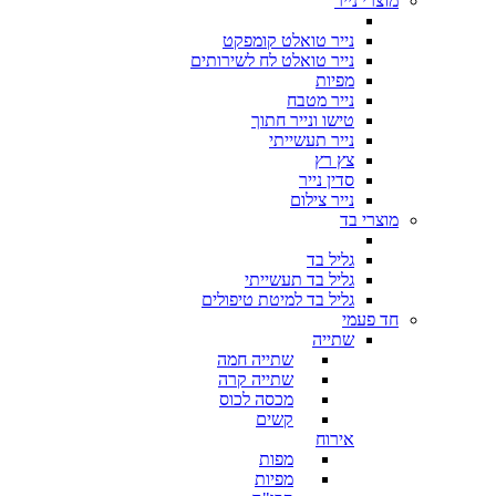
מוצרי נייר
נייר טואלט קומפקט
נייר טואלט לח לשירותים
מפיות
נייר מטבח
טישו ונייר חתוך
נייר תעשייתי
צץ רץ
סדין נייר
נייר צילום
מוצרי בד
גליל בד
גליל בד תעשייתי
גליל בד למיטת טיפולים
חד פעמי
שתייה
שתייה חמה
שתייה קרה
מכסה לכוס
קשים
אירוח
מפות
מפיות