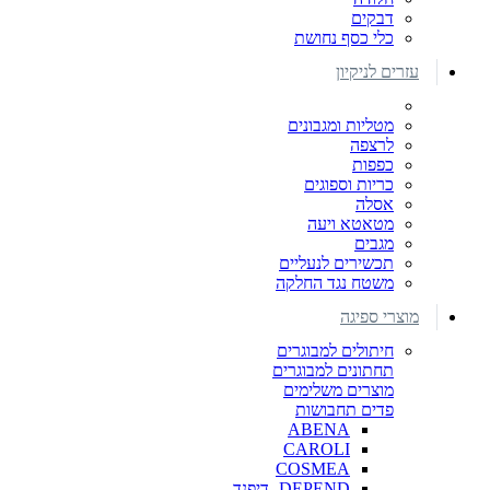
דבקים
כלי כסף נחושת
עזרים לניקיון
מטליות ומגבונים
לרצפה
כפפות
כריות וספוגים
אסלה
מטאטא ויעה
מגבים
תכשירים לנעליים
משטח נגד החלקה
מוצרי ספיגה
חיתולים למבוגרים
תחתונים למבוגרים
מוצרים משלימים
פדים תחבושות
ABENA
CAROLI
COSMEA
DEPEND -דיפנד