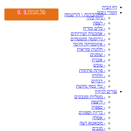
דף הבית
סל קניות
0
0
חומרי ניקיון
התחברות \ הרשמה
- ניקוי כללי
- רצפה
- כלים ומדיח
- אמבטיה ושירותים
- נירוסטה ומשטחים
- אקונומיקה וחיטוי
- חלונות ומראות
- שומנים
- אבנית
- עובש
- פותח סתימות
- חלודה
- דבקים
- כלי כסף נחושת
עזרים לניקיון
- מטליות ומגבונים
- לרצפה
- כפפות
- כריות וספוגים
- אסלה
- מטאטא ויעה
- מגבים