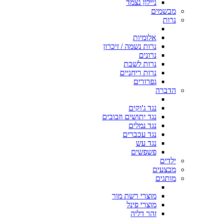
ניילון נצמד
מבשמים
נרות
אלומיות
נרות נשמה / זיכרון
נרונים
נרות לשבת
נרות ריחניים
גפרורים
הדברה
נגד ג'וקים
נגד יתושים וזבובים
נגד נמלים
נגד עכברים
נגד עש
פשפשים
ילדים
מבצעים
מותגים
מוצרי רשת מור
מוצרי פינל
זהר דליה