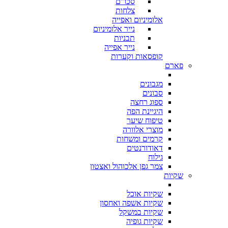
סכו"ם
צלחות
אלומיניום ואפייה
נייר אלומיניום
תבניות
נייר אפייה
קופסאות וקערות
פארם
מגבונים
סבונים
ספוג רחצה
היגיינת הפה
טיפוח שיער
מוצרי אלוורה
קרמים ומשחות
דאודורנטים
גילוח
צמר גפן אלכוהול ואצטון
שקיות
שקיות אוכל
שקיות אשפה ואחסון
שקיות במשקל
שקיות גופיה