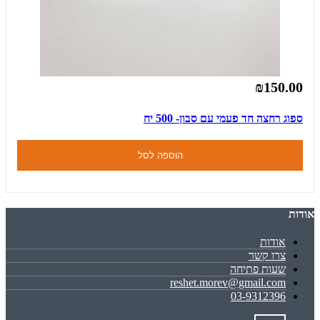
₪150.00
ספוג רחצה חד פעמי עם סבון- 500 יח
הוספה לסל
אודות
אודות
צרו קשר
שעות פתיחה
reshet.morev@gmail.com
03-9312396