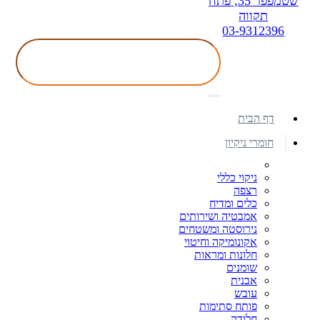
שטמפפר 35, פתח
תקווה
03-9312396
דף הבית
חומרי ניקיון
ניקוי כללי
רצפה
כלים ומדיח
אמבטיה ושירותים
נירוסטה ומשטחים
אקונומיקה וחיטוי
חלונות ומראות
שומנים
אבנית
עובש
פותח סתימות
חלודה