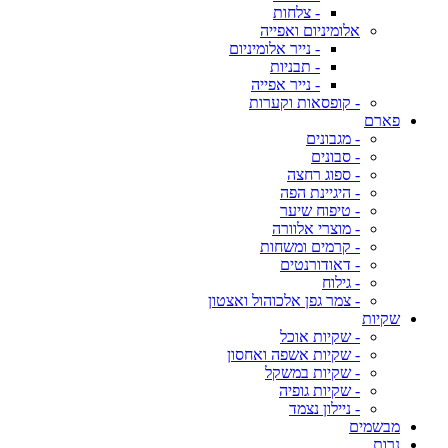
- צלחות
אלומיניום ואפייה
- נייר אלומיניום
- תבניות
- נייר אפייה
- קופסאות וקערות
פארם
- מגבונים
- סבונים
- ספוג רחצה
- היגיינת הפה
- טיפוח שיער
- מוצרי אלוורה
- קרמים ומשחות
- דאודורנטים
- גילוח
- צמר גפן אלכוהול ואצטון
שקיות
- שקיות אוכל
- שקיות אשפה ואחסון
- שקיות במשקל
- שקיות גופיה
- ניילון נצמד
מבשמים
נרות