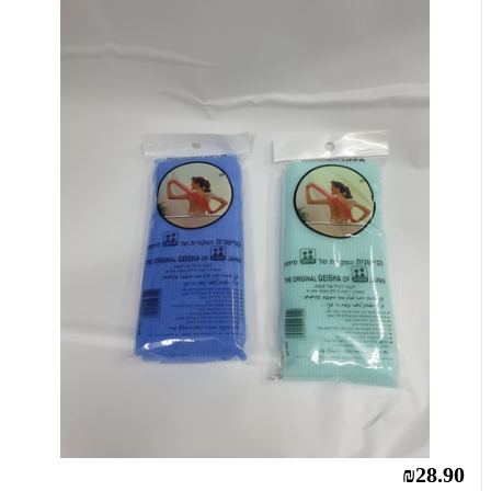
₪28.90