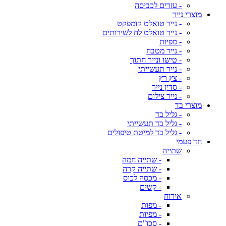
- עזרים לכביסה
מוצרי נייר
- נייר טואלט קומפקט
- נייר טואלט לח לשירותים
- מפיות
- נייר מטבח
- טישו ונייר חתוך
- נייר תעשייתי
- צץ רץ
- סדין נייר
- נייר צילום
מוצרי בד
- גליל בד
- גליל בד תעשייתי
- גליל בד למיטת טיפולים
חד פעמי
שתייה
- שתייה חמה
- שתייה קרה
- מכסה לכוס
- קשים
אירוח
- מפות
- מפיות
- סכו"ם