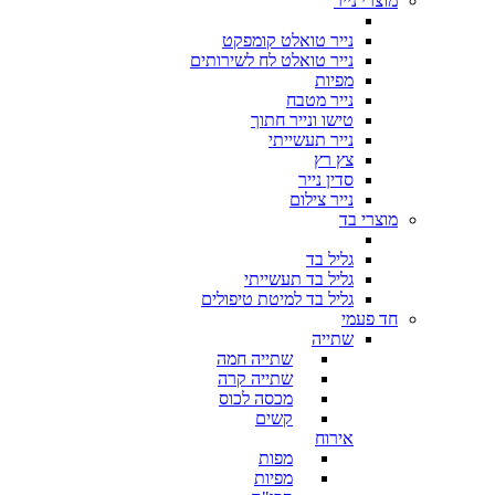
מוצרי נייר
נייר טואלט קומפקט
נייר טואלט לח לשירותים
מפיות
נייר מטבח
טישו ונייר חתוך
נייר תעשייתי
צץ רץ
סדין נייר
נייר צילום
מוצרי בד
גליל בד
גליל בד תעשייתי
גליל בד למיטת טיפולים
חד פעמי
שתייה
שתייה חמה
שתייה קרה
מכסה לכוס
קשים
אירוח
מפות
מפיות