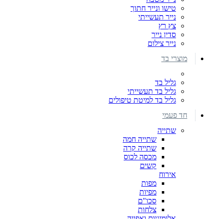
טישו ונייר חתוך
נייר תעשייתי
צץ רץ
סדין נייר
נייר צילום
מוצרי בד
גליל בד
גליל בד תעשייתי
גליל בד למיטת טיפולים
חד פעמי
שתייה
שתייה חמה
שתייה קרה
מכסה לכוס
קשים
אירוח
מפות
מפיות
סכו"ם
צלחות
אלומיניום ואפייה