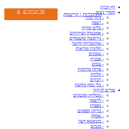
דף הבית
סל קניות
0
0
חומרי ניקיון
התחברות \ הרשמה
- ניקוי כללי
- רצפה
- כלים ומדיח
- אמבטיה ושירותים
- נירוסטה ומשטחים
- אקונומיקה וחיטוי
- חלונות ומראות
- שומנים
- אבנית
- עובש
- פותח סתימות
- חלודה
- דבקים
- כלי כסף נחושת
עזרים לניקיון
- מטליות ומגבונים
- לרצפה
- כפפות
- כריות וספוגים
- אסלה
- מטאטא ויעה
- מגבים