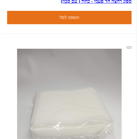
ספוג רחצה חד פעמי - כחול ( עם סבון)
הוספה לסל