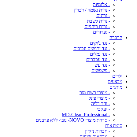
- אלומיות
- נרות נשמה / זיכרון
- נרונים
- נרות לשבת
- נרות ריחניים
- גפרורים
הדברה
- נגד ג'וקים
- נגד יתושים וזבובים
- נגד נמלים
- נגד עכברים
- נגד עש
- פשפשים
ילדים
מבצעים
מותגים
- מוצרי רשת מור
- מוצרי פינל
- זהר דליה
- יעקבי
- MD-Clean Professional
- סדרת מוצרי NOVO- נובו- ללא פרבנים
סיטונאות
- חברות ניקיון
- מרפאות שיניים