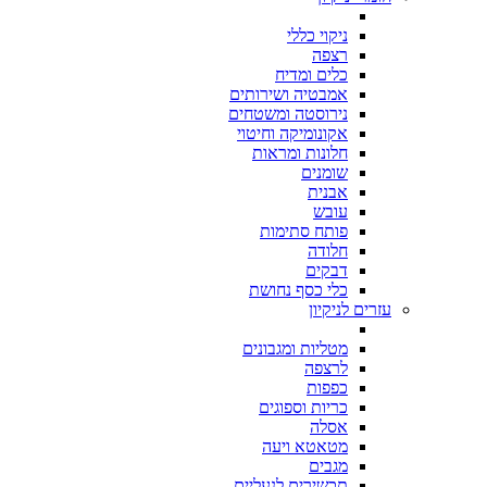
ניקוי כללי
רצפה
כלים ומדיח
אמבטיה ושירותים
נירוסטה ומשטחים
אקונומיקה וחיטוי
חלונות ומראות
שומנים
אבנית
עובש
פותח סתימות
חלודה
דבקים
כלי כסף נחושת
עזרים לניקיון
מטליות ומגבונים
לרצפה
כפפות
כריות וספוגים
אסלה
מטאטא ויעה
מגבים
תכשירים לנעליים