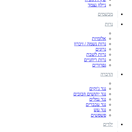
ניילון נצמד
מבשמים
נרות
אלומיות
נרות נשמה / זיכרון
נרונים
נרות לשבת
נרות ריחניים
גפרורים
הדברה
נגד ג'וקים
נגד יתושים וזבובים
נגד נמלים
נגד עכברים
נגד עש
פשפשים
ילדים