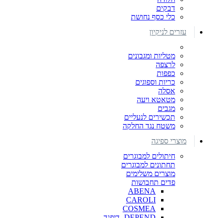
דבקים
כלי כסף נחושת
עזרים לניקיון
מטליות ומגבונים
לרצפה
כפפות
כריות וספוגים
אסלה
מטאטא ויעה
מגבים
תכשירים לנעליים
משטח נגד החלקה
מוצרי ספיגה
חיתולים למבוגרים
תחתונים למבוגרים
מוצרים משלימים
פדים תחבושות
ABENA
CAROLI
COSMEA
DEPEND -דיפנד