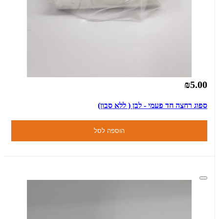
₪5.00
ספוג רחצה חד פעמי - לבן ( ללא סבון)
הוספה לסל