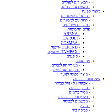
- תכשירים לנעליים
- משטח נגד החלקה
מוצרי ספיגה
- חיתולים למבוגרים
- תחתונים למבוגרים
- מוצרים משלימים
פדים תחבושות
- ABENA
- CAROLI
- COSMEA
- DEPEND -דיפנד
- TAMPAX- טמפקס
- סופגנים
מגן תחתון
- מגן תחתון לגברים
- מגן תחתון לנשים
- מוצרי ספיגה לנוער
פינל וחומרי כביסה
- אבקה/ ג'ל / נוזל כביסה
- מרכך כביסה
- מסיר כתמים
- מלבין ומפריד צבעים
- מבשמים לכביסה
- גיהוץ
- כביסה ביד