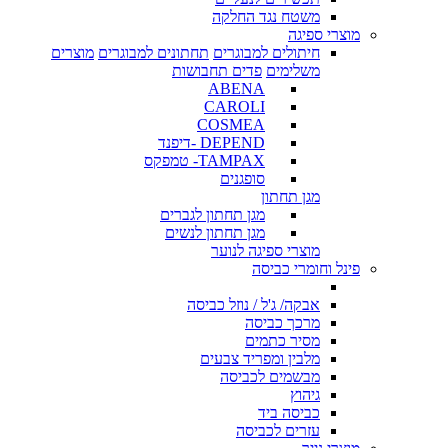
משטח נגד החלקה
מוצרי ספיגה
חיתולים למבוגרים
תחתונים למבוגרים
מוצרים
משלימים
פדים תחבושות
ABENA
CAROLI
COSMEA
DEPEND -דיפנד
TAMPAX- טמפקס
סופגנים
מגן תחתון
מגן תחתון לגברים
מגן תחתון לנשים
מוצרי ספיגה לנוער
פינל וחומרי כביסה
אבקה/ ג'ל / נוזל כביסה
מרכך כביסה
מסיר כתמים
מלבין ומפריד צבעים
מבשמים לכביסה
גיהוץ
כביסה ביד
עזרים לכביסה