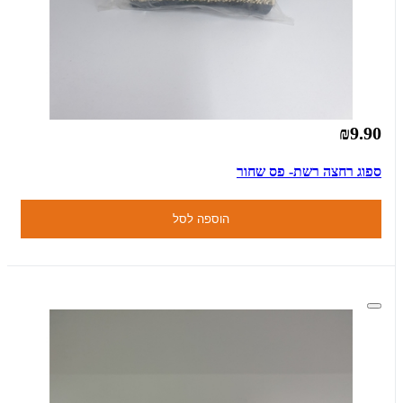
₪9.90
ספוג רחצה רשת- פס שחור
הוספה לסל