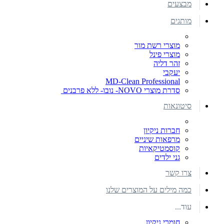
מבצעים
מותגים
מוצרי רשת מור
מוצרי פינל
זהר דליה
יעקבי
MD-Clean Professional
סדרת מוצרי NOVO- נובו- ללא פרבנים
סיטונאות
חברות ניקיון
מרפאות שיניים
קוסמטיקאיות
גני ילדים
צרו קשר
כמה מילים על המוצרים שלנו
עוד...
חומרי ניקיון