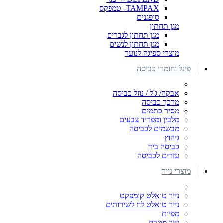
TAMPAX- טמפקס
סופגנים
מגן תחתון
מגן תחתון לגברים
מגן תחתון לנשים
מוצרי ספיגה לנוער
פינל וחומרי כביסה
אבקה/ ג'ל / נוזל כביסה
מרכך כביסה
מסיר כתמים
מלבין ומפריד צבעים
מבשמים לכביסה
גיהוץ
כביסה ביד
עזרים לכביסה
מוצרי נייר
נייר טואלט קומפקט
נייר טואלט לח לשירותים
מפיות
נייר מטבח