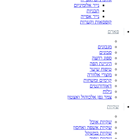
נייר אלומיניום
תבניות
נייר אפייה
קופסאות וקערות
פארם
מגבונים
סבונים
ספוג רחצה
היגיינת הפה
טיפוח שיער
מוצרי אלוורה
קרמים ומשחות
דאודורנטים
גילוח
צמר גפן אלכוהול ואצטון
שקיות
שקיות אוכל
שקיות אשפה ואחסון
שקיות במשקל
שקיות גופיה