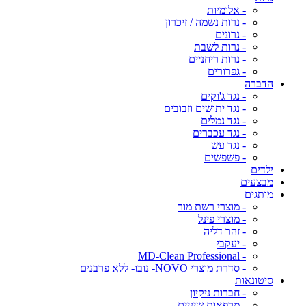
- אלומיות
- נרות נשמה / זיכרון
- נרונים
- נרות לשבת
- נרות ריחניים
- גפרורים
הדברה
- נגד ג'וקים
- נגד יתושים וזבובים
- נגד נמלים
- נגד עכברים
- נגד עש
- פשפשים
ילדים
מבצעים
מותגים
- מוצרי רשת מור
- מוצרי פינל
- זהר דליה
- יעקבי
- MD-Clean Professional
- סדרת מוצרי NOVO- נובו- ללא פרבנים
סיטונאות
- חברות ניקיון
- מרפאות שיניים