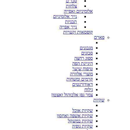
סכו"ם
צלחות
אלומיניום ואפייה
נייר אלומיניום
תבניות
נייר אפייה
קופסאות וקערות
פארם
מגבונים
סבונים
ספוג רחצה
היגיינת הפה
טיפוח שיער
מוצרי אלוורה
קרמים ומשחות
דאודורנטים
גילוח
צמר גפן אלכוהול ואצטון
שקיות
שקיות אוכל
שקיות אשפה ואחסון
שקיות במשקל
שקיות גופיה