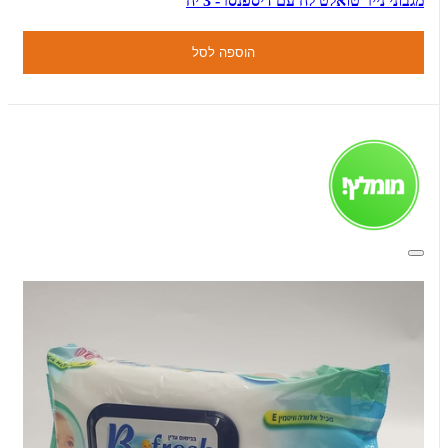
מגבוני נייר טואלט לח עם דיספנסר- 3 יח
הוספה לסל