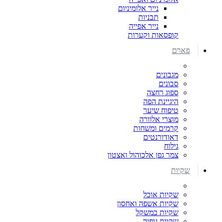
נייר אלומיניום
תבניות
נייר אפייה
קופסאות וקערות
פארם
מגבונים
סבונים
ספוג רחצה
היגיינת הפה
טיפוח שיער
מוצרי אלוורה
קרמים ומשחות
דאודורנטים
גילוח
צמר גפן אלכוהול ואצטון
שקיות
שקיות אוכל
שקיות אשפה ואחסון
שקיות במשקל
שקיות גופיה