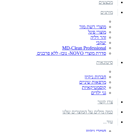
מבצעים
מותגים
מוצרי רשת מור
מוצרי פינל
זהר דליה
יעקבי
MD-Clean Professional
סדרת מוצרי NOVO- נובו- ללא פרבנים
סיטונאות
חברות ניקיון
מרפאות שיניים
קוסמטיקאיות
גני ילדים
צרו קשר
כמה מילים על המוצרים שלנו
עוד...
חומרי ניקיון