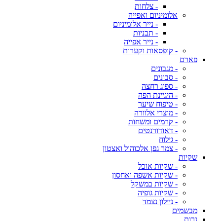
- צלחות
אלומיניום ואפייה
- נייר אלומיניום
- תבניות
- נייר אפייה
- קופסאות וקערות
פארם
- מגבונים
- סבונים
- ספוג רחצה
- היגיינת הפה
- טיפוח שיער
- מוצרי אלוורה
- קרמים ומשחות
- דאודורנטים
- גילוח
- צמר גפן אלכוהול ואצטון
שקיות
- שקיות אוכל
- שקיות אשפה ואחסון
- שקיות במשקל
- שקיות גופיה
- ניילון נצמד
מבשמים
נרות