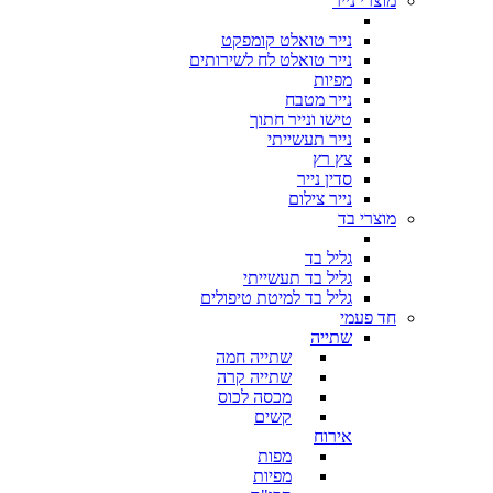
מוצרי נייר
נייר טואלט קומפקט
נייר טואלט לח לשירותים
מפיות
נייר מטבח
טישו ונייר חתוך
נייר תעשייתי
צץ רץ
סדין נייר
נייר צילום
מוצרי בד
גליל בד
גליל בד תעשייתי
גליל בד למיטת טיפולים
חד פעמי
שתייה
שתייה חמה
שתייה קרה
מכסה לכוס
קשים
אירוח
מפות
מפיות