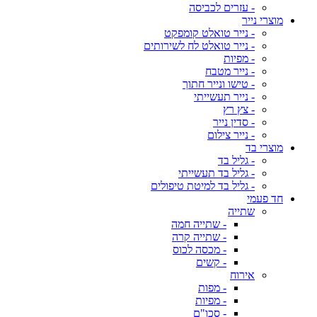
- עזרים לכביסה
מוצרי נייר
- נייר טואלט קומפקט
- נייר טואלט לח לשירותים
- מפיות
- נייר מטבח
- טישו ונייר חתוך
- נייר תעשייתי
- צץ רץ
- סדין נייר
- נייר צילום
מוצרי בד
- גליל בד
- גליל בד תעשייתי
- גליל בד למיטת טיפולים
חד פעמי
שתייה
- שתייה חמה
- שתייה קרה
- מכסה לכוס
- קשים
אירוח
- מפות
- מפיות
- סכו"ם