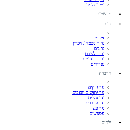
ניילון נצמד
מבשמים
נרות
אלומיות
נרות נשמה / זיכרון
נרונים
נרות לשבת
נרות ריחניים
גפרורים
הדברה
נגד ג'וקים
נגד יתושים וזבובים
נגד נמלים
נגד עכברים
נגד עש
פשפשים
ילדים