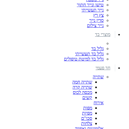
טישו ונייר חתוך
נייר תעשייתי
צץ רץ
סדין נייר
נייר צילום
מוצרי בד
גליל בד
גליל בד תעשייתי
גליל בד למיטת טיפולים
חד פעמי
שתייה
שתייה חמה
שתייה קרה
מכסה לכוס
קשים
אירוח
מפות
מפיות
סכו"ם
צלחות
אלומיניום ואפייה