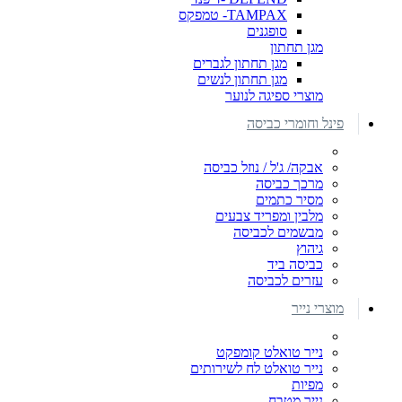
TAMPAX- טמפקס
סופגנים
מגן תחתון
מגן תחתון לגברים
מגן תחתון לנשים
מוצרי ספיגה לנוער
פינל וחומרי כביסה
אבקה/ ג'ל / נוזל כביסה
מרכך כביסה
מסיר כתמים
מלבין ומפריד צבעים
מבשמים לכביסה
גיהוץ
כביסה ביד
עזרים לכביסה
מוצרי נייר
נייר טואלט קומפקט
נייר טואלט לח לשירותים
מפיות
נייר מטבח