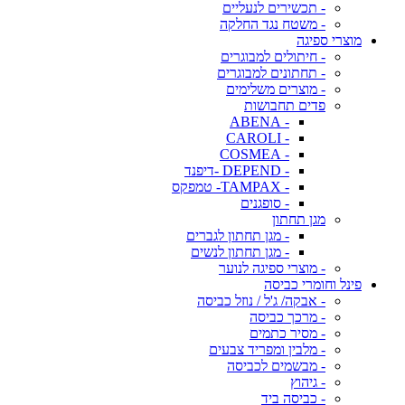
- תכשירים לנעליים
- משטח נגד החלקה
מוצרי ספיגה
- חיתולים למבוגרים
- תחתונים למבוגרים
- מוצרים משלימים
פדים תחבושות
- ABENA
- CAROLI
- COSMEA
- DEPEND -דיפנד
- TAMPAX- טמפקס
- סופגנים
מגן תחתון
- מגן תחתון לגברים
- מגן תחתון לנשים
- מוצרי ספיגה לנוער
פינל וחומרי כביסה
- אבקה/ ג'ל / נוזל כביסה
- מרכך כביסה
- מסיר כתמים
- מלבין ומפריד צבעים
- מבשמים לכביסה
- גיהוץ
- כביסה ביד