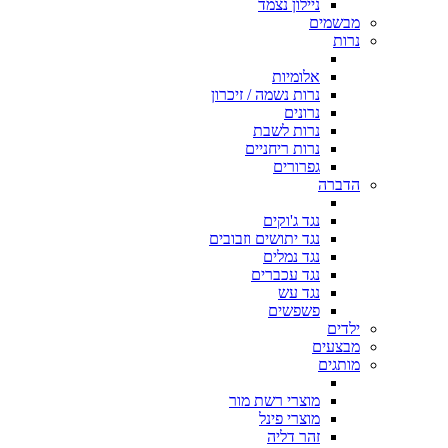
ניילון נצמד
מבשמים
נרות
אלומיות
נרות נשמה / זיכרון
נרונים
נרות לשבת
נרות ריחניים
גפרורים
הדברה
נגד ג'וקים
נגד יתושים וזבובים
נגד נמלים
נגד עכברים
נגד עש
פשפשים
ילדים
מבצעים
מותגים
מוצרי רשת מור
מוצרי פינל
זהר דליה