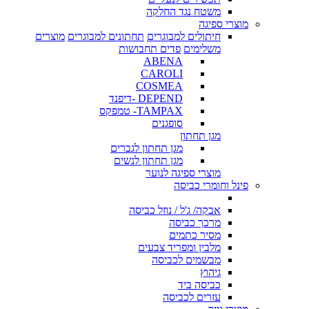
משטח נגד החלקה
מוצרי ספיגה
חיתולים למבוגרים
תחתונים למבוגרים
מוצרים
משלימים
פדים תחבושות
ABENA
CAROLI
COSMEA
DEPEND -דיפנד
TAMPAX- טמפקס
סופגנים
מגן תחתון
מגן תחתון לגברים
מגן תחתון לנשים
מוצרי ספיגה לנוער
פינל וחומרי כביסה
אבקה/ ג'ל / נוזל כביסה
מרכך כביסה
מסיר כתמים
מלבין ומפריד צבעים
מבשמים לכביסה
גיהוץ
כביסה ביד
עזרים לכביסה