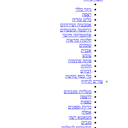
ניקוי כללי
רצפה
כלים ומדיח
אמבטיה ושירותים
נירוסטה ומשטחים
אקונומיקה וחיטוי
חלונות ומראות
שומנים
אבנית
עובש
פותח סתימות
חלודה
דבקים
כלי כסף נחושת
עזרים לניקיון
מטליות ומגבונים
לרצפה
כפפות
כריות וספוגים
אסלה
מטאטא ויעה
מגבים
תכשירים לנעליים