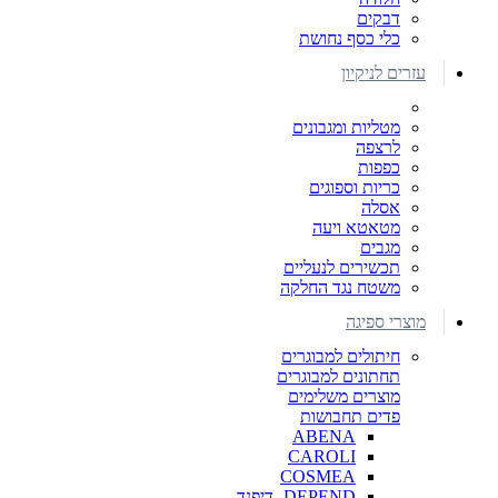
דבקים
כלי כסף נחושת
עזרים לניקיון
מטליות ומגבונים
לרצפה
כפפות
כריות וספוגים
אסלה
מטאטא ויעה
מגבים
תכשירים לנעליים
משטח נגד החלקה
מוצרי ספיגה
חיתולים למבוגרים
תחתונים למבוגרים
מוצרים משלימים
פדים תחבושות
ABENA
CAROLI
COSMEA
DEPEND -דיפנד