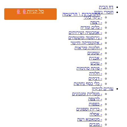
דף הבית
סל קניות
0
0
חומרי ניקיון
התחברות \ הרשמה
- ניקוי כללי
- רצפה
- כלים ומדיח
- אמבטיה ושירותים
- נירוסטה ומשטחים
- אקונומיקה וחיטוי
- חלונות ומראות
- שומנים
- אבנית
- עובש
- פותח סתימות
- חלודה
- דבקים
- כלי כסף נחושת
עזרים לניקיון
- מטליות ומגבונים
- לרצפה
- כפפות
- כריות וספוגים
- אסלה
- מטאטא ויעה
- מגבים