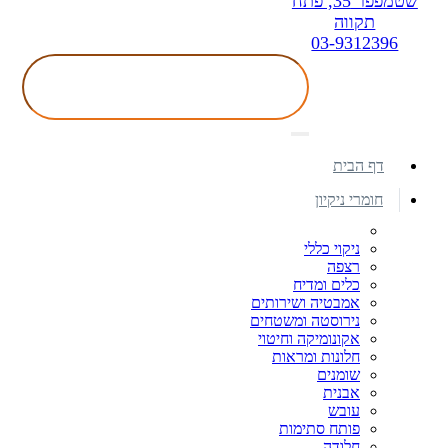
שטמפפר 35, פתח
תקווה
03-9312396
דף הבית
חומרי ניקיון
ניקוי כללי
רצפה
כלים ומדיח
אמבטיה ושירותים
נירוסטה ומשטחים
אקונומיקה וחיטוי
חלונות ומראות
שומנים
אבנית
עובש
פותח סתימות
חלודה