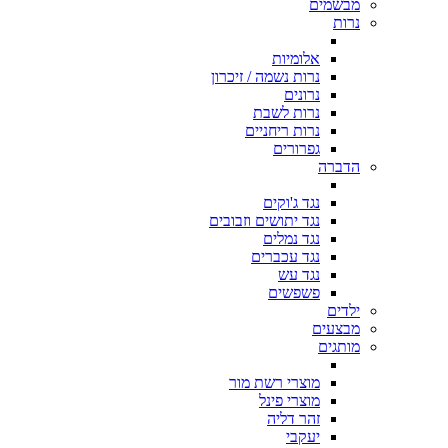
מבשמים
נרות
אלומיות
נרות נשמה / זיכרון
נרונים
נרות לשבת
נרות ריחניים
גפרורים
הדברה
נגד ג'וקים
נגד יתושים וזבובים
נגד נמלים
נגד עכברים
נגד עש
פשפשים
ילדים
מבצעים
מותגים
מוצרי רשת מור
מוצרי פינל
זהר דליה
יעקבי