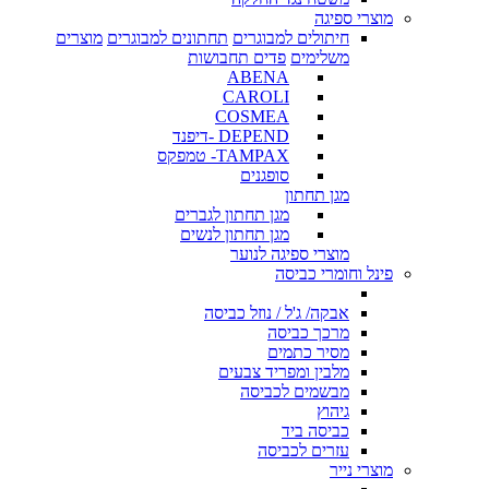
מוצרי ספיגה
חיתולים למבוגרים
תחתונים למבוגרים
מוצרים
משלימים
פדים תחבושות
ABENA
CAROLI
COSMEA
DEPEND -דיפנד
TAMPAX- טמפקס
סופגנים
מגן תחתון
מגן תחתון לגברים
מגן תחתון לנשים
מוצרי ספיגה לנוער
פינל וחומרי כביסה
אבקה/ ג'ל / נוזל כביסה
מרכך כביסה
מסיר כתמים
מלבין ומפריד צבעים
מבשמים לכביסה
גיהוץ
כביסה ביד
עזרים לכביסה
מוצרי נייר