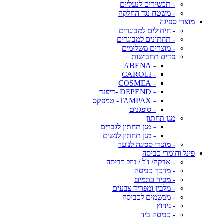
- תכשירים לנעליים
- משטח נגד החלקה
מוצרי ספיגה
- חיתולים למבוגרים
- תחתונים למבוגרים
- מוצרים משלימים
פדים תחבושות
- ABENA
- CAROLI
- COSMEA
- DEPEND -דיפנד
- TAMPAX- טמפקס
- סופגנים
מגן תחתון
- מגן תחתון לגברים
- מגן תחתון לנשים
- מוצרי ספיגה לנוער
פינל וחומרי כביסה
- אבקה/ ג'ל / נוזל כביסה
- מרכך כביסה
- מסיר כתמים
- מלבין ומפריד צבעים
- מבשמים לכביסה
- גיהוץ
- כביסה ביד