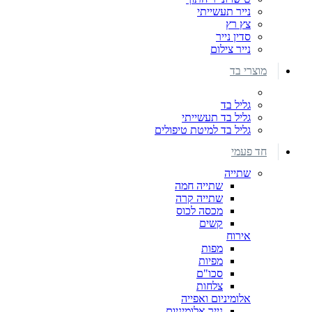
נייר תעשייתי
צץ רץ
סדין נייר
נייר צילום
מוצרי בד
גליל בד
גליל בד תעשייתי
גליל בד למיטת טיפולים
חד פעמי
שתייה
שתייה חמה
שתייה קרה
מכסה לכוס
קשים
אירוח
מפות
מפיות
סכו"ם
צלחות
אלומיניום ואפייה
נייר אלומיניום