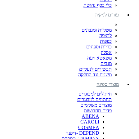
כלי כסף נחושת
עזרים לניקיון
מטליות ומגבונים
לרצפה
כפפות
כריות וספוגים
אסלה
מטאטא ויעה
מגבים
תכשירים לנעליים
משטח נגד החלקה
מוצרי ספיגה
חיתולים למבוגרים
תחתונים למבוגרים
מוצרים משלימים
פדים תחבושות
ABENA
CAROLI
COSMEA
DEPEND -דיפנד
TAMPAX- טמפקס