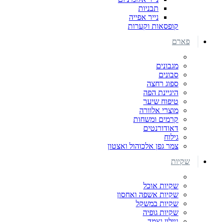
תבניות
נייר אפייה
קופסאות וקערות
פארם
מגבונים
סבונים
ספוג רחצה
היגיינת הפה
טיפוח שיער
מוצרי אלוורה
קרמים ומשחות
דאודורנטים
גילוח
צמר גפן אלכוהול ואצטון
שקיות
שקיות אוכל
שקיות אשפה ואחסון
שקיות במשקל
שקיות גופיה
ניילון נצמד