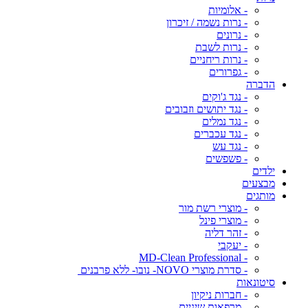
- אלומיות
- נרות נשמה / זיכרון
- נרונים
- נרות לשבת
- נרות ריחניים
- גפרורים
הדברה
- נגד ג'וקים
- נגד יתושים וזבובים
- נגד נמלים
- נגד עכברים
- נגד עש
- פשפשים
ילדים
מבצעים
מותגים
- מוצרי רשת מור
- מוצרי פינל
- זהר דליה
- יעקבי
- MD-Clean Professional
- סדרת מוצרי NOVO- נובו- ללא פרבנים
סיטונאות
- חברות ניקיון
- מרפאות שיניים