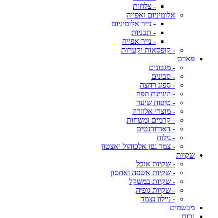
- צלחות
אלומיניום ואפייה
- נייר אלומיניום
- תבניות
- נייר אפייה
- קופסאות וקערות
פארם
- מגבונים
- סבונים
- ספוג רחצה
- היגיינת הפה
- טיפוח שיער
- מוצרי אלוורה
- קרמים ומשחות
- דאודורנטים
- גילוח
- צמר גפן אלכוהול ואצטון
שקיות
- שקיות אוכל
- שקיות אשפה ואחסון
- שקיות במשקל
- שקיות גופיה
- ניילון נצמד
מבשמים
נרות