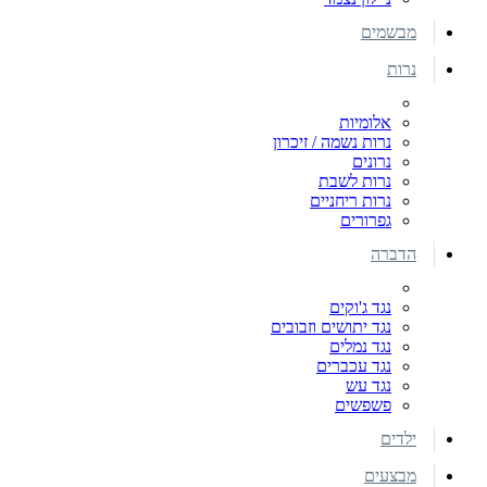
מבשמים
נרות
אלומיות
נרות נשמה / זיכרון
נרונים
נרות לשבת
נרות ריחניים
גפרורים
הדברה
נגד ג'וקים
נגד יתושים וזבובים
נגד נמלים
נגד עכברים
נגד עש
פשפשים
ילדים
מבצעים