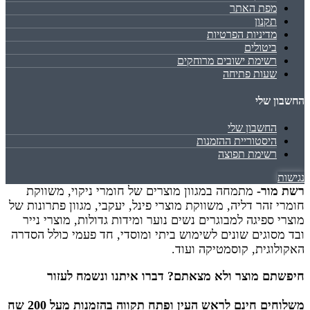
מפת האתר
תקנון
מדיניות הפרטיות
ביטולים
רשימת ישובים מרוחקים
שעות פתיחה
החשבון שלי
החשבון שלי
היסטוריית ההזמנות
רשימת תפוצה
נגישות
רשת מור-
מתמחה במגוון מוצרים של חומרי ניקוי, משווקת
חומרי זהר דליה, משווקת מוצרי פינל, יעקבי, מגוון פתרונות של
מוצרי ספיגה למבוגרים נשים נוער ומידות גדולות, מוצרי נייר
ובד מסוגים שונים לשימוש ביתי ומוסדי, חד פעמי כולל הסדרה
האקולוגית, קוסמטיקה ועוד.
חיפשתם מוצר ולא מצאתם? דברו איתנו ונשמח לעזור
משלוחים חינם לראש העין ופתח תקווה בהזמנות מעל 200 שח