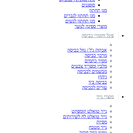
סופגנים
מגן תחתון
מגן תחתון לגברים
מגן תחתון לנשים
מוצרי ספיגה לנוער
פינל וחומרי כביסה
אבקה/ ג'ל / נוזל כביסה
מרכך כביסה
מסיר כתמים
מלבין ומפריד צבעים
מבשמים לכביסה
גיהוץ
כביסה ביד
עזרים לכביסה
מוצרי נייר
נייר טואלט קומפקט
נייר טואלט לח לשירותים
מפיות
נייר מטבח
טישו ונייר חתוך