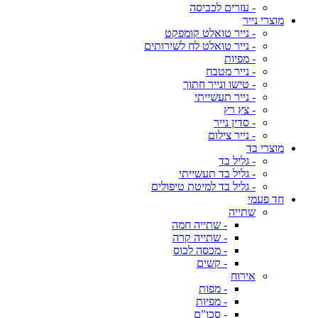
- עזרים לכביסה
מוצרי נייר
- נייר טואלט קומפקט
- נייר טואלט לח לשירותים
- מפיות
- נייר מטבח
- טישו ונייר חתוך
- נייר תעשייתי
- צץ רץ
- סדין נייר
- נייר צילום
מוצרי בד
- גליל בד
- גליל בד תעשייתי
- גליל בד למיטת טיפולים
חד פעמי
שתייה
- שתייה חמה
- שתייה קרה
- מכסה לכוס
- קשים
אירוח
- מפות
- מפיות
- סכו"ם