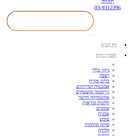
תקווה
03-9312396
דף הבית
חומרי ניקיון
ניקוי כללי
רצפה
כלים ומדיח
אמבטיה ושירותים
נירוסטה ומשטחים
אקונומיקה וחיטוי
חלונות ומראות
שומנים
אבנית
עובש
פותח סתימות
חלודה
דבקים