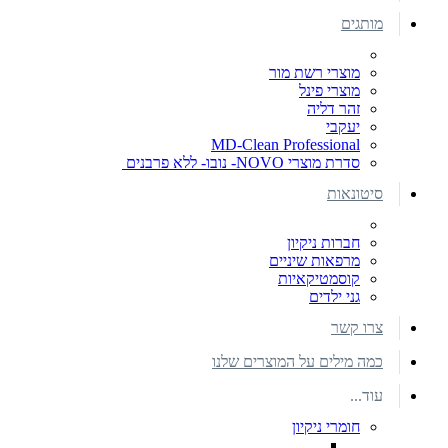
מותגים
מוצרי רשת מור
מוצרי פינל
זהר דליה
יעקבי
MD-Clean Professional
סדרת מוצרי NOVO- נובו- ללא פרבנים
סיטונאות
חברות ניקיון
מרפאות שיניים
קוסמטיקאיות
גני ילדים
צרו קשר
כמה מילים על המוצרים שלנו
עוד...
חומרי ניקיון