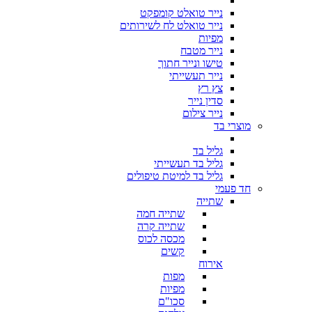
נייר טואלט קומפקט
נייר טואלט לח לשירותים
מפיות
נייר מטבח
טישו ונייר חתוך
נייר תעשייתי
צץ רץ
סדין נייר
נייר צילום
מוצרי בד
גליל בד
גליל בד תעשייתי
גליל בד למיטת טיפולים
חד פעמי
שתייה
שתייה חמה
שתייה קרה
מכסה לכוס
קשים
אירוח
מפות
מפיות
סכו"ם