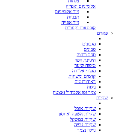
צלחות
אלומיניום ואפייה
נייר אלומיניום
תבניות
נייר אפייה
קופסאות וקערות
פארם
מגבונים
סבונים
ספוג רחצה
היגיינת הפה
טיפוח שיער
מוצרי אלוורה
קרמים ומשחות
דאודורנטים
גילוח
צמר גפן אלכוהול ואצטון
שקיות
שקיות אוכל
שקיות אשפה ואחסון
שקיות במשקל
שקיות גופיה
ניילון נצמד