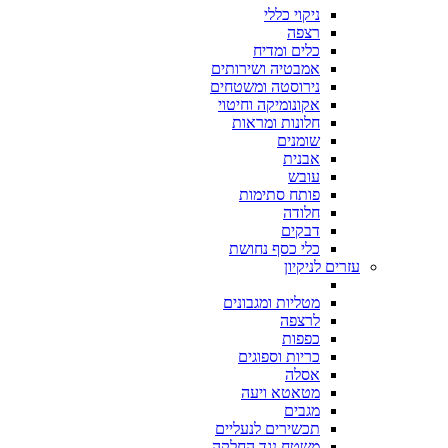
ניקוי כללי
רצפה
כלים ומדיח
אמבטיה ושירותים
נירוסטה ומשטחים
אקונומיקה וחיטוי
חלונות ומראות
שומנים
אבנית
עובש
פותח סתימות
חלודה
דבקים
כלי כסף נחושת
עזרים לניקיון
מטליות ומגבונים
לרצפה
כפפות
כריות וספוגים
אסלה
מטאטא ויעה
מגבים
תכשירים לנעליים
משטח נגד החלקה