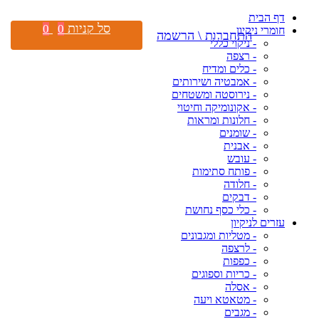
דף הבית
סל קניות
0
0
חומרי ניקיון
התחברות \ הרשמה
- ניקוי כללי
- רצפה
- כלים ומדיח
- אמבטיה ושירותים
- נירוסטה ומשטחים
- אקונומיקה וחיטוי
- חלונות ומראות
- שומנים
- אבנית
- עובש
- פותח סתימות
- חלודה
- דבקים
- כלי כסף נחושת
עזרים לניקיון
- מטליות ומגבונים
- לרצפה
- כפפות
- כריות וספוגים
- אסלה
- מטאטא ויעה
- מגבים