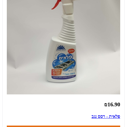
₪16.90
פלאית - רסס נגב