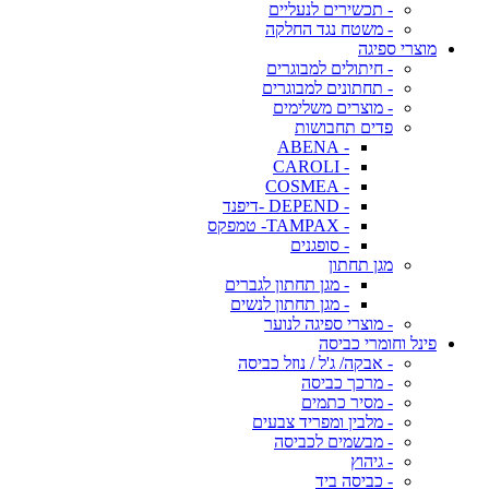
- תכשירים לנעליים
- משטח נגד החלקה
מוצרי ספיגה
- חיתולים למבוגרים
- תחתונים למבוגרים
- מוצרים משלימים
פדים תחבושות
- ABENA
- CAROLI
- COSMEA
- DEPEND -דיפנד
- TAMPAX- טמפקס
- סופגנים
מגן תחתון
- מגן תחתון לגברים
- מגן תחתון לנשים
- מוצרי ספיגה לנוער
פינל וחומרי כביסה
- אבקה/ ג'ל / נוזל כביסה
- מרכך כביסה
- מסיר כתמים
- מלבין ומפריד צבעים
- מבשמים לכביסה
- גיהוץ
- כביסה ביד