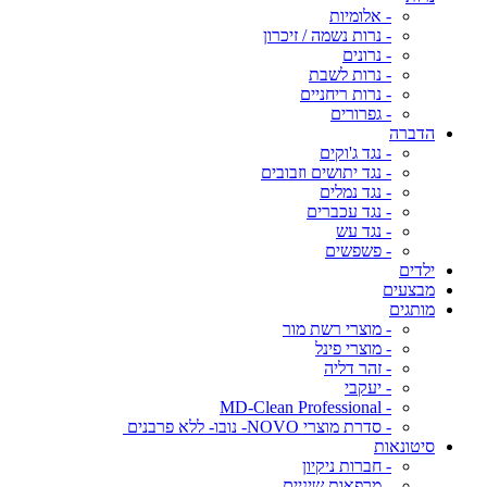
- אלומיות
- נרות נשמה / זיכרון
- נרונים
- נרות לשבת
- נרות ריחניים
- גפרורים
הדברה
- נגד ג'וקים
- נגד יתושים וזבובים
- נגד נמלים
- נגד עכברים
- נגד עש
- פשפשים
ילדים
מבצעים
מותגים
- מוצרי רשת מור
- מוצרי פינל
- זהר דליה
- יעקבי
- MD-Clean Professional
- סדרת מוצרי NOVO- נובו- ללא פרבנים
סיטונאות
- חברות ניקיון
- מרפאות שיניים