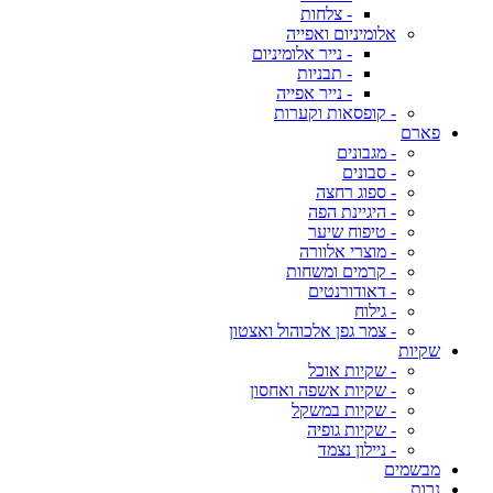
- צלחות
אלומיניום ואפייה
- נייר אלומיניום
- תבניות
- נייר אפייה
- קופסאות וקערות
פארם
- מגבונים
- סבונים
- ספוג רחצה
- היגיינת הפה
- טיפוח שיער
- מוצרי אלוורה
- קרמים ומשחות
- דאודורנטים
- גילוח
- צמר גפן אלכוהול ואצטון
שקיות
- שקיות אוכל
- שקיות אשפה ואחסון
- שקיות במשקל
- שקיות גופיה
- ניילון נצמד
מבשמים
נרות