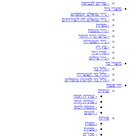
- עזרים לכביסה
מוצרי נייר
- נייר טואלט קומפקט
- נייר טואלט לח לשירותים
- מפיות
- נייר מטבח
- טישו ונייר חתוך
- נייר תעשייתי
- צץ רץ
- סדין נייר
- נייר צילום
מוצרי בד
- גליל בד
- גליל בד תעשייתי
- גליל בד למיטת טיפולים
חד פעמי
שתייה
- שתייה חמה
- שתייה קרה
- מכסה לכוס
- קשים
אירוח
- מפות
- מפיות
- סכו"ם