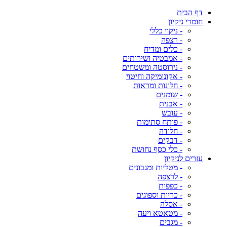
דף הבית
חומרי ניקיון
- ניקוי כללי
- רצפה
- כלים ומדיח
- אמבטיה ושירותים
- נירוסטה ומשטחים
- אקונומיקה וחיטוי
- חלונות ומראות
- שומנים
- אבנית
- עובש
- פותח סתימות
- חלודה
- דבקים
- כלי כסף נחושת
עזרים לניקיון
- מטליות ומגבונים
- לרצפה
- כפפות
- כריות וספוגים
- אסלה
- מטאטא ויעה
- מגבים