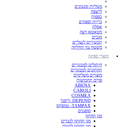
מטליות ומגבונים
לרצפה
כפפות
כריות וספוגים
אסלה
מטאטא ויעה
מגבים
תכשירים לנעליים
משטח נגד החלקה
מוצרי ספיגה
חיתולים למבוגרים
תחתונים למבוגרים
מוצרים משלימים
פדים תחבושות
ABENA
CAROLI
COSMEA
DEPEND -דיפנד
TAMPAX- טמפקס
סופגנים
מגן תחתון
מגן תחתון לגברים
מגן תחתון לנשים