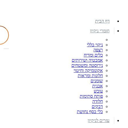
דף הבית
חומרי ניקיון
ניקוי כללי
רצפה
כלים ומדיח
אמבטיה ושירותים
נירוסטה ומשטחים
אקונומיקה וחיטוי
חלונות ומראות
שומנים
אבנית
עובש
פותח סתימות
חלודה
דבקים
כלי כסף נחושת
עזרים לניקיון