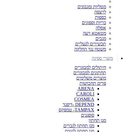
מטליות ומגבונים
לרצפה
כפפות
כריות וספוגים
אסלה
מטאטא ויעה
מגבים
תכשירים לנעליים
משטח נגד החלקה
מוצרי ספיגה
חיתולים למבוגרים
תחתונים למבוגרים
מוצרים משלימים
פדים תחבושות
ABENA
CAROLI
COSMEA
DEPEND -דיפנד
TAMPAX- טמפקס
סופגנים
מגן תחתון
מגן תחתון לגברים
מגן תחתון לנשים