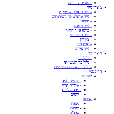
- עזרים לכביסה
מוצרי נייר
- נייר טואלט קומפקט
- נייר טואלט לח לשירותים
- מפיות
- נייר מטבח
- טישו ונייר חתוך
- נייר תעשייתי
- צץ רץ
- סדין נייר
- נייר צילום
מוצרי בד
- גליל בד
- גליל בד תעשייתי
- גליל בד למיטת טיפולים
חד פעמי
שתייה
- שתייה חמה
- שתייה קרה
- מכסה לכוס
- קשים
אירוח
- מפות
- מפיות
- סכו"ם