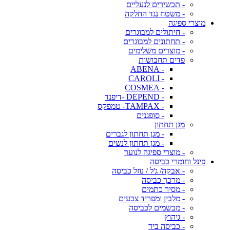
- תכשירים לנעליים
- משטח נגד החלקה
מוצרי ספיגה
- חיתולים למבוגרים
- תחתונים למבוגרים
- מוצרים משלימים
פדים תחבושות
- ABENA
- CAROLI
- COSMEA
- DEPEND -דיפנד
- TAMPAX- טמפקס
- סופגנים
מגן תחתון
- מגן תחתון לגברים
- מגן תחתון לנשים
- מוצרי ספיגה לנוער
פינל וחומרי כביסה
- אבקה/ ג'ל / נוזל כביסה
- מרכך כביסה
- מסיר כתמים
- מלבין ומפריד צבעים
- מבשמים לכביסה
- גיהוץ
- כביסה ביד