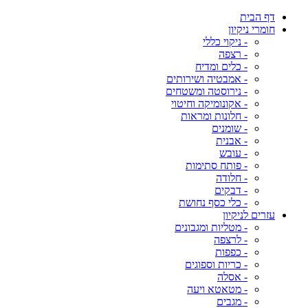
דף הבית
חומרי ניקיון
- ניקוי כללי
- רצפה
- כלים ומדיח
- אמבטיה ושירותים
- נירוסטה ומשטחים
- אקונומיקה וחיטוי
- חלונות ומראות
- שומנים
- אבנית
- עובש
- פותח סתימות
- חלודה
- דבקים
- כלי כסף נחושת
עזרים לניקיון
- מטליות ומגבונים
- לרצפה
- כפפות
- כריות וספוגים
- אסלה
- מטאטא ויעה
- מגבים