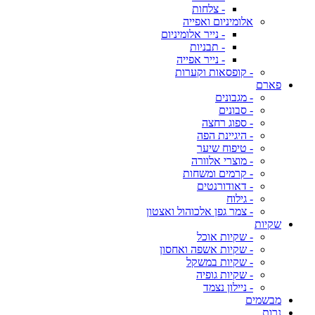
- צלחות
אלומיניום ואפייה
- נייר אלומיניום
- תבניות
- נייר אפייה
- קופסאות וקערות
פארם
- מגבונים
- סבונים
- ספוג רחצה
- היגיינת הפה
- טיפוח שיער
- מוצרי אלוורה
- קרמים ומשחות
- דאודורנטים
- גילוח
- צמר גפן אלכוהול ואצטון
שקיות
- שקיות אוכל
- שקיות אשפה ואחסון
- שקיות במשקל
- שקיות גופיה
- ניילון נצמד
מבשמים
נרות