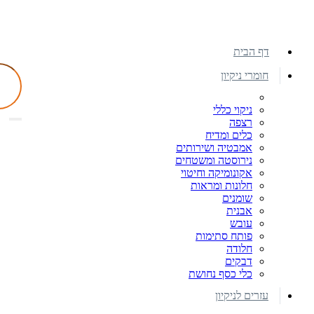
דף הבית
חומרי ניקיון
ניקוי כללי
רצפה
כלים ומדיח
אמבטיה ושירותים
נירוסטה ומשטחים
אקונומיקה וחיטוי
חלונות ומראות
שומנים
אבנית
עובש
פותח סתימות
חלודה
דבקים
כלי כסף נחושת
עזרים לניקיון