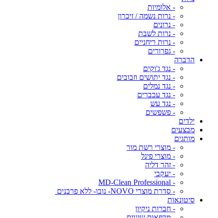
- אלומיות
- נרות נשמה / זיכרון
- נרונים
- נרות לשבת
- נרות ריחניים
- גפרורים
הדברה
- נגד ג'וקים
- נגד יתושים וזבובים
- נגד נמלים
- נגד עכברים
- נגד עש
- פשפשים
ילדים
מבצעים
מותגים
- מוצרי רשת מור
- מוצרי פינל
- זהר דליה
- יעקבי
- MD-Clean Professional
- סדרת מוצרי NOVO- נובו- ללא פרבנים
סיטונאות
- חברות ניקיון
- מרפאות שיניים