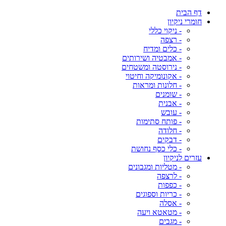
דף הבית
חומרי ניקיון
- ניקוי כללי
- רצפה
- כלים ומדיח
- אמבטיה ושירותים
- נירוסטה ומשטחים
- אקונומיקה וחיטוי
- חלונות ומראות
- שומנים
- אבנית
- עובש
- פותח סתימות
- חלודה
- דבקים
- כלי כסף נחושת
עזרים לניקיון
- מטליות ומגבונים
- לרצפה
- כפפות
- כריות וספוגים
- אסלה
- מטאטא ויעה
- מגבים