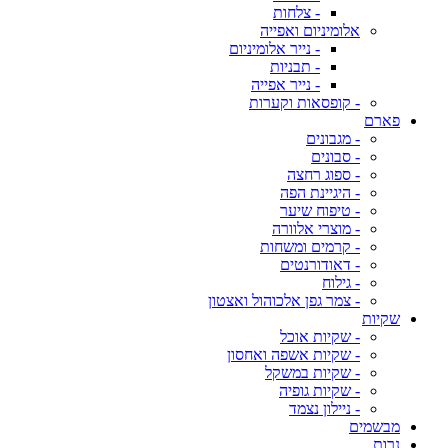
- צלחות
אלומיניום ואפייה
- נייר אלומיניום
- תבניות
- נייר אפייה
- קופסאות וקערות
פארם
- מגבונים
- סבונים
- ספוג רחצה
- היגיינת הפה
- טיפוח שיער
- מוצרי אלוורה
- קרמים ומשחות
- דאודורנטים
- גילוח
- צמר גפן אלכוהול ואצטון
שקיות
- שקיות אוכל
- שקיות אשפה ואחסון
- שקיות במשקל
- שקיות גופיה
- ניילון נצמד
מבשמים
נרות