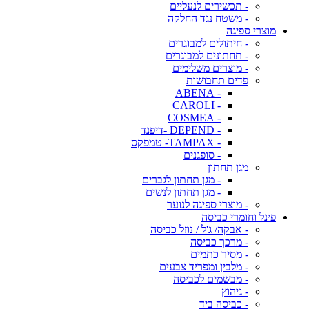
- תכשירים לנעליים
- משטח נגד החלקה
מוצרי ספיגה
- חיתולים למבוגרים
- תחתונים למבוגרים
- מוצרים משלימים
פדים תחבושות
- ABENA
- CAROLI
- COSMEA
- DEPEND -דיפנד
- TAMPAX- טמפקס
- סופגנים
מגן תחתון
- מגן תחתון לגברים
- מגן תחתון לנשים
- מוצרי ספיגה לנוער
פינל וחומרי כביסה
- אבקה/ ג'ל / נוזל כביסה
- מרכך כביסה
- מסיר כתמים
- מלבין ומפריד צבעים
- מבשמים לכביסה
- גיהוץ
- כביסה ביד