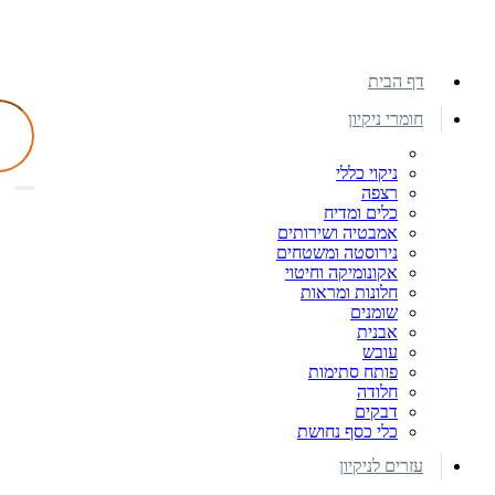
דף הבית
חומרי ניקיון
ניקוי כללי
רצפה
כלים ומדיח
אמבטיה ושירותים
נירוסטה ומשטחים
אקונומיקה וחיטוי
חלונות ומראות
שומנים
אבנית
עובש
פותח סתימות
חלודה
דבקים
כלי כסף נחושת
עזרים לניקיון