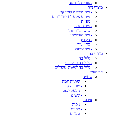
- עזרים לכביסה
מוצרי נייר
- נייר טואלט קומפקט
- נייר טואלט לח לשירותים
- מפיות
- נייר מטבח
- טישו ונייר חתוך
- נייר תעשייתי
- צץ רץ
- סדין נייר
- נייר צילום
מוצרי בד
- גליל בד
- גליל בד תעשייתי
- גליל בד למיטת טיפולים
חד פעמי
שתייה
- שתייה חמה
- שתייה קרה
- מכסה לכוס
- קשים
אירוח
- מפות
- מפיות
- סכו"ם