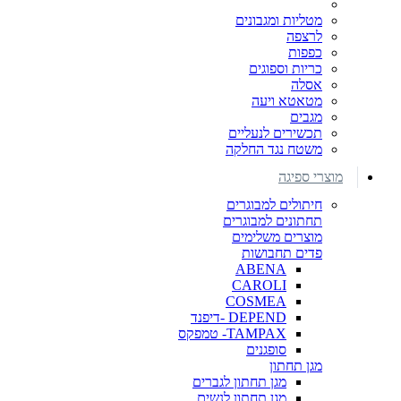
מטליות ומגבונים
לרצפה
כפפות
כריות וספוגים
אסלה
מטאטא ויעה
מגבים
תכשירים לנעליים
משטח נגד החלקה
מוצרי ספיגה
חיתולים למבוגרים
תחתונים למבוגרים
מוצרים משלימים
פדים תחבושות
ABENA
CAROLI
COSMEA
DEPEND -דיפנד
TAMPAX- טמפקס
סופגנים
מגן תחתון
מגן תחתון לגברים
מגן תחתון לנשים