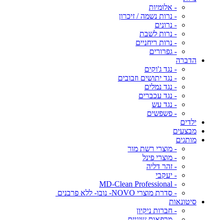
- אלומיות
- נרות נשמה / זיכרון
- נרונים
- נרות לשבת
- נרות ריחניים
- גפרורים
הדברה
- נגד ג'וקים
- נגד יתושים וזבובים
- נגד נמלים
- נגד עכברים
- נגד עש
- פשפשים
ילדים
מבצעים
מותגים
- מוצרי רשת מור
- מוצרי פינל
- זהר דליה
- יעקבי
- MD-Clean Professional
- סדרת מוצרי NOVO- נובו- ללא פרבנים
סיטונאות
- חברות ניקיון
- מרפאות שיניים