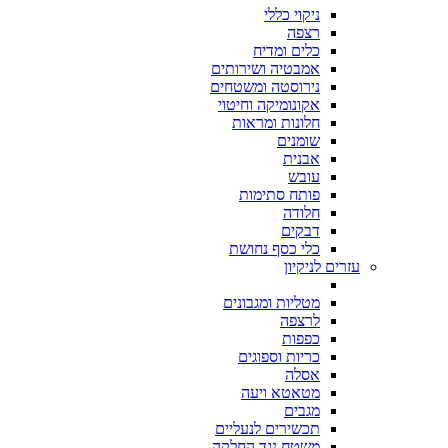
ניקוי כללי
רצפה
כלים ומדיח
אמבטיה ושירותים
נירוסטה ומשטחים
אקונומיקה וחיטוי
חלונות ומראות
שומנים
אבנית
עובש
פותח סתימות
חלודה
דבקים
כלי כסף נחושת
עזרים לניקיון
מטליות ומגבונים
לרצפה
כפפות
כריות וספוגים
אסלה
מטאטא ויעה
מגבים
תכשירים לנעליים
משטח נגד החלקה