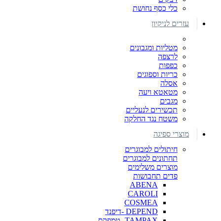
כלי כסף נחושת
עזרים לניקיון
מטליות ומגבונים
לרצפה
כפפות
כריות וספוגים
אסלה
מטאטא ויעה
מגבים
תכשירים לנעליים
משטח נגד החלקה
מוצרי ספיגה
חיתולים למבוגרים
תחתונים למבוגרים
מוצרים משלימים
פדים תחבושות
ABENA
CAROLI
COSMEA
DEPEND -דיפנד
TAMPAX- טמפקס