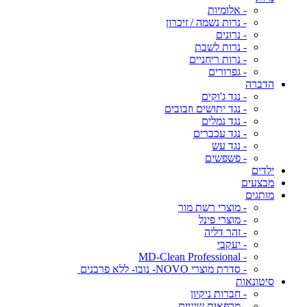
- אלומיות
- נרות נשמה / זיכרון
- נרונים
- נרות לשבת
- נרות ריחניים
- גפרורים
הדברה
- נגד ג'וקים
- נגד יתושים וזבובים
- נגד נמלים
- נגד עכברים
- נגד עש
- פשפשים
ילדים
מבצעים
מותגים
- מוצרי רשת מור
- מוצרי פינל
- זהר דליה
- יעקבי
- MD-Clean Professional
- סדרת מוצרי NOVO- נובו- ללא פרבנים
סיטונאות
- חברות ניקיון
- מרפאות שיניים