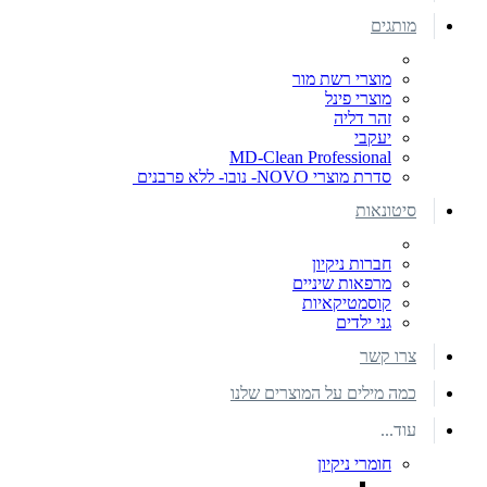
מותגים
מוצרי רשת מור
מוצרי פינל
זהר דליה
יעקבי
MD-Clean Professional
סדרת מוצרי NOVO- נובו- ללא פרבנים
סיטונאות
חברות ניקיון
מרפאות שיניים
קוסמטיקאיות
גני ילדים
צרו קשר
כמה מילים על המוצרים שלנו
עוד...
חומרי ניקיון