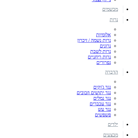
מבשמים
נרות
אלומיות
נרות נשמה / זיכרון
נרונים
נרות לשבת
נרות ריחניים
גפרורים
הדברה
נגד ג'וקים
נגד יתושים וזבובים
נגד נמלים
נגד עכברים
נגד עש
פשפשים
ילדים
מבצעים