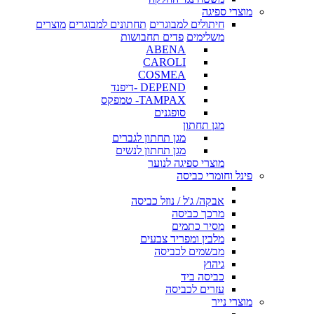
מוצרי ספיגה
חיתולים למבוגרים
תחתונים למבוגרים
מוצרים
משלימים
פדים תחבושות
ABENA
CAROLI
COSMEA
DEPEND -דיפנד
TAMPAX- טמפקס
סופגנים
מגן תחתון
מגן תחתון לגברים
מגן תחתון לנשים
מוצרי ספיגה לנוער
פינל וחומרי כביסה
אבקה/ ג'ל / נוזל כביסה
מרכך כביסה
מסיר כתמים
מלבין ומפריד צבעים
מבשמים לכביסה
גיהוץ
כביסה ביד
עזרים לכביסה
מוצרי נייר