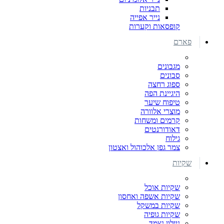
תבניות
נייר אפייה
קופסאות וקערות
פארם
מגבונים
סבונים
ספוג רחצה
היגיינת הפה
טיפוח שיער
מוצרי אלוורה
קרמים ומשחות
דאודורנטים
גילוח
צמר גפן אלכוהול ואצטון
שקיות
שקיות אוכל
שקיות אשפה ואחסון
שקיות במשקל
שקיות גופיה
ניילון נצמד