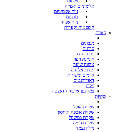
צלחות
אלומיניום ואפייה
נייר אלומיניום
תבניות
נייר אפייה
קופסאות וקערות
פארם
מגבונים
סבונים
ספוג רחצה
היגיינת הפה
טיפוח שיער
מוצרי אלוורה
קרמים ומשחות
דאודורנטים
גילוח
צמר גפן אלכוהול ואצטון
שקיות
שקיות אוכל
שקיות אשפה ואחסון
שקיות במשקל
שקיות גופיה
ניילון נצמד