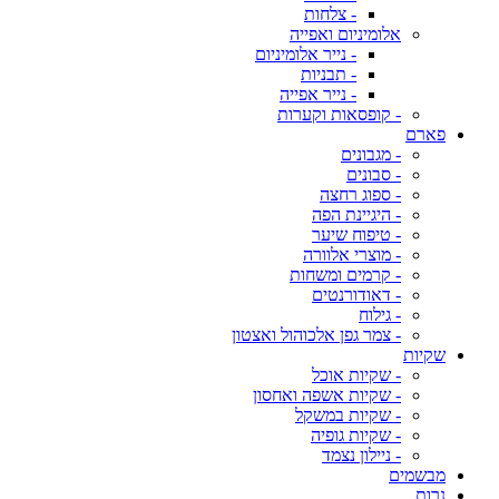
- צלחות
אלומיניום ואפייה
- נייר אלומיניום
- תבניות
- נייר אפייה
- קופסאות וקערות
פארם
- מגבונים
- סבונים
- ספוג רחצה
- היגיינת הפה
- טיפוח שיער
- מוצרי אלוורה
- קרמים ומשחות
- דאודורנטים
- גילוח
- צמר גפן אלכוהול ואצטון
שקיות
- שקיות אוכל
- שקיות אשפה ואחסון
- שקיות במשקל
- שקיות גופיה
- ניילון נצמד
מבשמים
נרות