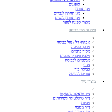
סופגנים
מגן תחתון
מגן תחתון לגברים
מגן תחתון לנשים
מוצרי ספיגה לנוער
פינל וחומרי כביסה
אבקה/ ג'ל / נוזל כביסה
מרכך כביסה
מסיר כתמים
מלבין ומפריד צבעים
מבשמים לכביסה
גיהוץ
כביסה ביד
עזרים לכביסה
מוצרי נייר
נייר טואלט קומפקט
נייר טואלט לח לשירותים
מפיות
נייר מטבח
טישו ונייר חתוך