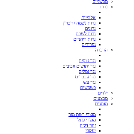
מבשמים
נרות
אלומיות
נרות נשמה / זיכרון
נרונים
נרות לשבת
נרות ריחניים
גפרורים
הדברה
נגד ג'וקים
נגד יתושים וזבובים
נגד נמלים
נגד עכברים
נגד עש
פשפשים
ילדים
מבצעים
מותגים
מוצרי רשת מור
מוצרי פינל
זהר דליה
יעקבי