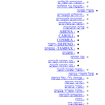
- תכשירים לנעליים
- משטח נגד החלקה
מוצרי ספיגה
- חיתולים למבוגרים
- תחתונים למבוגרים
- מוצרים משלימים
פדים תחבושות
- ABENA
- CAROLI
- COSMEA
- DEPEND -דיפנד
- TAMPAX- טמפקס
- סופגנים
מגן תחתון
- מגן תחתון לגברים
- מגן תחתון לנשים
- מוצרי ספיגה לנוער
פינל וחומרי כביסה
- אבקה/ ג'ל / נוזל כביסה
- מרכך כביסה
- מסיר כתמים
- מלבין ומפריד צבעים
- מבשמים לכביסה
- גיהוץ
- כביסה ביד