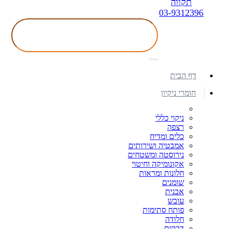
תקווה
03-9312396
דף הבית
חומרי ניקיון
ניקוי כללי
רצפה
כלים ומדיח
אמבטיה ושירותים
נירוסטה ומשטחים
אקונומיקה וחיטוי
חלונות ומראות
שומנים
אבנית
עובש
פותח סתימות
חלודה
דבקים