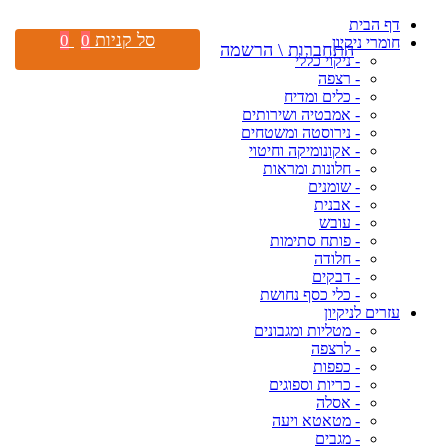
דף הבית
סל קניות
0
0
חומרי ניקיון
התחברות \ הרשמה
- ניקוי כללי
- רצפה
- כלים ומדיח
- אמבטיה ושירותים
- נירוסטה ומשטחים
- אקונומיקה וחיטוי
- חלונות ומראות
- שומנים
- אבנית
- עובש
- פותח סתימות
- חלודה
- דבקים
- כלי כסף נחושת
עזרים לניקיון
- מטליות ומגבונים
- לרצפה
- כפפות
- כריות וספוגים
- אסלה
- מטאטא ויעה
- מגבים