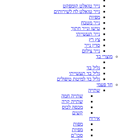
נייר טואלט קומפקט
נייר טואלט לח לשירותים
מפיות
נייר מטבח
טישו ונייר חתוך
נייר תעשייתי
צץ רץ
סדין נייר
נייר צילום
מוצרי בד
גליל בד
גליל בד תעשייתי
גליל בד למיטת טיפולים
חד פעמי
שתייה
שתייה חמה
שתייה קרה
מכסה לכוס
קשים
אירוח
מפות
מפיות
סכו"ם