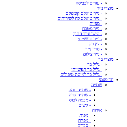
- עזרים לכביסה
מוצרי נייר
- נייר טואלט קומפקט
- נייר טואלט לח לשירותים
- מפיות
- נייר מטבח
- טישו ונייר חתוך
- נייר תעשייתי
- צץ רץ
- סדין נייר
- נייר צילום
מוצרי בד
- גליל בד
- גליל בד תעשייתי
- גליל בד למיטת טיפולים
חד פעמי
שתייה
- שתייה חמה
- שתייה קרה
- מכסה לכוס
- קשים
אירוח
- מפות
- מפיות
- סכו"ם