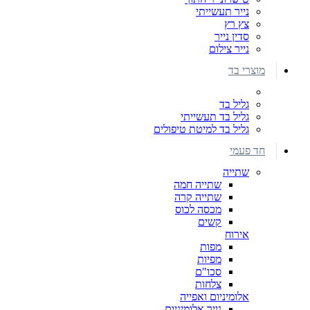
נייר תעשייתי
צץ רץ
סדין נייר
נייר צילום
מוצרי בד
גליל בד
גליל בד תעשייתי
גליל בד למיטת טיפולים
חד פעמי
שתייה
שתייה חמה
שתייה קרה
מכסה לכוס
קשים
אירוח
מפות
מפיות
סכו"ם
צלחות
אלומיניום ואפייה
נייר אלומיניום