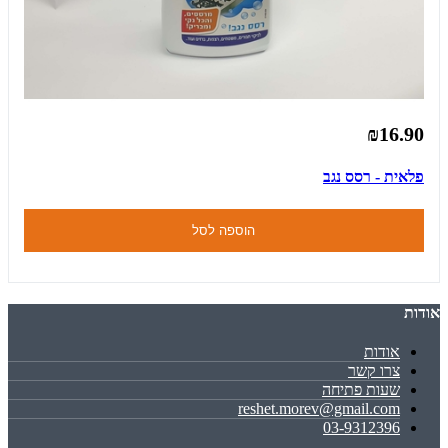
₪16.90
פלאית - רסס נגב
הוספה לסל
אודות
אודות
צרו קשר
שעות פתיחה
reshet.morev@gmail.com
03-9312396