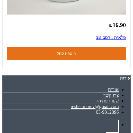
₪16.90
פלאית - רסס נגב
הוספה לסל
אודות
אודות
צרו קשר
שעות פתיחה
reshet.morev@gmail.com
03-9312396