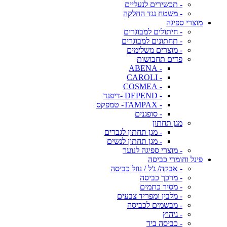
- תכשירים לנעליים
- משטח נגד החלקה
מוצרי ספיגה
- חיתולים למבוגרים
- תחתונים למבוגרים
- מוצרים משלימים
פדים תחבושות
- ABENA
- CAROLI
- COSMEA
- DEPEND -דיפנד
- TAMPAX- טמפקס
- סופגנים
מגן תחתון
- מגן תחתון לגברים
- מגן תחתון לנשים
- מוצרי ספיגה לנוער
פינל וחומרי כביסה
- אבקה/ ג'ל / נוזל כביסה
- מרכך כביסה
- מסיר כתמים
- מלבין ומפריד צבעים
- מבשמים לכביסה
- גיהוץ
- כביסה ביד