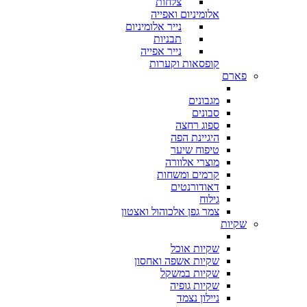
צלחות
אלומיניום ואפייה
נייר אלומיניום
תבניות
נייר אפייה
קופסאות וקערות
פארם
מגבונים
סבונים
ספוג רחצה
היגיינת הפה
טיפוח שיער
מוצרי אלוורה
קרמים ומשחות
דאודורנטים
גילוח
צמר גפן אלכוהול ואצטון
שקיות
שקיות אוכל
שקיות אשפה ואחסון
שקיות במשקל
שקיות גופיה
ניילון נצמד