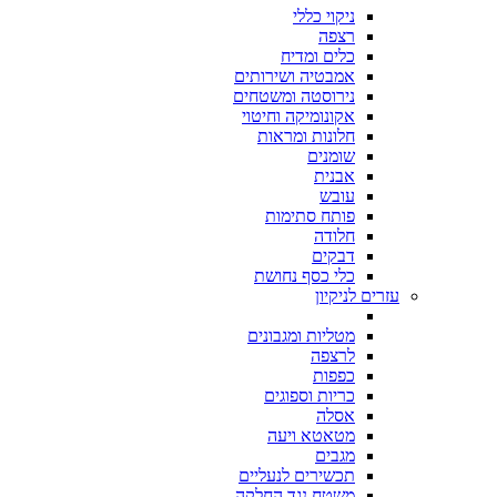
ניקוי כללי
רצפה
כלים ומדיח
אמבטיה ושירותים
נירוסטה ומשטחים
אקונומיקה וחיטוי
חלונות ומראות
שומנים
אבנית
עובש
פותח סתימות
חלודה
דבקים
כלי כסף נחושת
עזרים לניקיון
מטליות ומגבונים
לרצפה
כפפות
כריות וספוגים
אסלה
מטאטא ויעה
מגבים
תכשירים לנעליים
משטח נגד החלקה