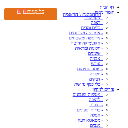
דף הבית
סל קניות
0
0
חומרי ניקיון
התחברות \ הרשמה
- ניקוי כללי
- רצפה
- כלים ומדיח
- אמבטיה ושירותים
- נירוסטה ומשטחים
- אקונומיקה וחיטוי
- חלונות ומראות
- שומנים
- אבנית
- עובש
- פותח סתימות
- חלודה
- דבקים
- כלי כסף נחושת
עזרים לניקיון
- מטליות ומגבונים
- לרצפה
- כפפות
- כריות וספוגים
- אסלה
- מטאטא ויעה
- מגבים