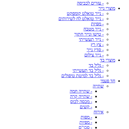
- עזרים לכביסה
מוצרי נייר
- נייר טואלט קומפקט
- נייר טואלט לח לשירותים
- מפיות
- נייר מטבח
- טישו ונייר חתוך
- נייר תעשייתי
- צץ רץ
- סדין נייר
- נייר צילום
מוצרי בד
- גליל בד
- גליל בד תעשייתי
- גליל בד למיטת טיפולים
חד פעמי
שתייה
- שתייה חמה
- שתייה קרה
- מכסה לכוס
- קשים
אירוח
- מפות
- מפיות
- סכו"ם