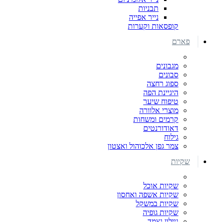
תבניות
נייר אפייה
קופסאות וקערות
פארם
מגבונים
סבונים
ספוג רחצה
היגיינת הפה
טיפוח שיער
מוצרי אלוורה
קרמים ומשחות
דאודורנטים
גילוח
צמר גפן אלכוהול ואצטון
שקיות
שקיות אוכל
שקיות אשפה ואחסון
שקיות במשקל
שקיות גופיה
ניילון נצמד