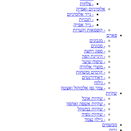
- צלחות
אלומיניום ואפייה
- נייר אלומיניום
- תבניות
- נייר אפייה
- קופסאות וקערות
פארם
- מגבונים
- סבונים
- ספוג רחצה
- היגיינת הפה
- טיפוח שיער
- מוצרי אלוורה
- קרמים ומשחות
- דאודורנטים
- גילוח
- צמר גפן אלכוהול ואצטון
שקיות
- שקיות אוכל
- שקיות אשפה ואחסון
- שקיות במשקל
- שקיות גופיה
- ניילון נצמד
מבשמים
נרות