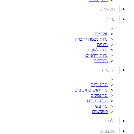
מבשמים
נרות
אלומיות
נרות נשמה / זיכרון
נרונים
נרות לשבת
נרות ריחניים
גפרורים
הדברה
נגד ג'וקים
נגד יתושים וזבובים
נגד נמלים
נגד עכברים
נגד עש
פשפשים
ילדים
מבצעים