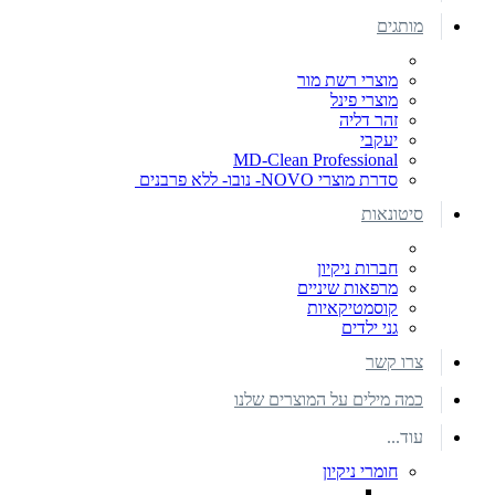
מותגים
מוצרי רשת מור
מוצרי פינל
זהר דליה
יעקבי
MD-Clean Professional
סדרת מוצרי NOVO- נובו- ללא פרבנים
סיטונאות
חברות ניקיון
מרפאות שיניים
קוסמטיקאיות
גני ילדים
צרו קשר
כמה מילים על המוצרים שלנו
עוד...
חומרי ניקיון