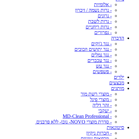
- אלומיות
- נרות נשמה / זיכרון
- נרונים
- נרות לשבת
- נרות ריחניים
- גפרורים
הדברה
- נגד ג'וקים
- נגד יתושים וזבובים
- נגד נמלים
- נגד עכברים
- נגד עש
- פשפשים
ילדים
מבצעים
מותגים
- מוצרי רשת מור
- מוצרי פינל
- זהר דליה
- יעקבי
- MD-Clean Professional
- סדרת מוצרי NOVO- נובו- ללא פרבנים
סיטונאות
- חברות ניקיון
- מרפאות שיניים