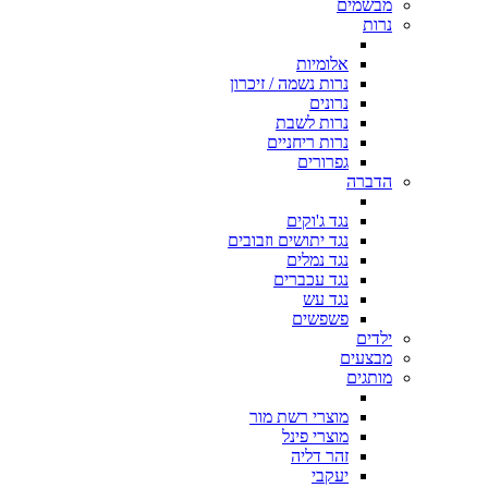
מבשמים
נרות
אלומיות
נרות נשמה / זיכרון
נרונים
נרות לשבת
נרות ריחניים
גפרורים
הדברה
נגד ג'וקים
נגד יתושים וזבובים
נגד נמלים
נגד עכברים
נגד עש
פשפשים
ילדים
מבצעים
מותגים
מוצרי רשת מור
מוצרי פינל
זהר דליה
יעקבי