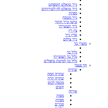
נייר טואלט קומפקט
נייר טואלט לח לשירותים
מפיות
נייר מטבח
טישו ונייר חתוך
נייר תעשייתי
צץ רץ
סדין נייר
נייר צילום
מוצרי בד
גליל בד
גליל בד תעשייתי
גליל בד למיטת טיפולים
חד פעמי
שתייה
שתייה חמה
שתייה קרה
מכסה לכוס
קשים
אירוח
מפות
מפיות
סכו"ם