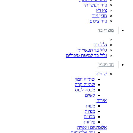
נייר תעשייתי
צץ רץ
סדין נייר
נייר צילום
מוצרי בד
גליל בד
גליל בד תעשייתי
גליל בד למיטת טיפולים
חד פעמי
שתייה
שתייה חמה
שתייה קרה
מכסה לכוס
קשים
אירוח
מפות
מפיות
סכו"ם
צלחות
אלומיניום ואפייה
נייר אלומיניום