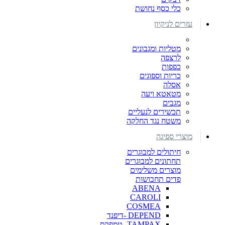
כלי כסף נחושת
עזרים לניקיון
מטליות ומגבונים
לרצפה
כפפות
כריות וספוגים
אסלה
מטאטא ויעה
מגבים
תכשירים לנעליים
משטח נגד החלקה
מוצרי ספיגה
חיתולים למבוגרים
תחתונים למבוגרים
מוצרים משלימים
פדים תחבושות
ABENA
CAROLI
COSMEA
DEPEND -דיפנד
TAMPAX- טמפקס