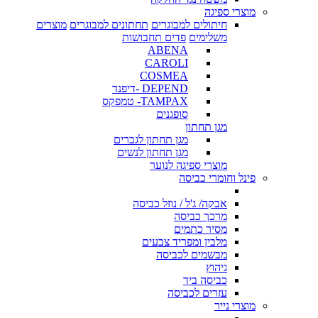
מוצרי ספיגה
חיתולים למבוגרים
תחתונים למבוגרים
מוצרים
משלימים
פדים תחבושות
ABENA
CAROLI
COSMEA
DEPEND -דיפנד
TAMPAX- טמפקס
סופגנים
מגן תחתון
מגן תחתון לגברים
מגן תחתון לנשים
מוצרי ספיגה לנוער
פינל וחומרי כביסה
אבקה/ ג'ל / נוזל כביסה
מרכך כביסה
מסיר כתמים
מלבין ומפריד צבעים
מבשמים לכביסה
גיהוץ
כביסה ביד
עזרים לכביסה
מוצרי נייר