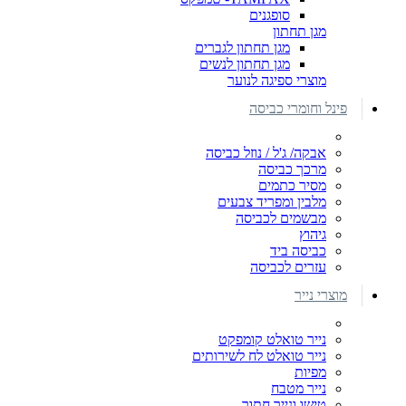
סופגנים
מגן תחתון
מגן תחתון לגברים
מגן תחתון לנשים
מוצרי ספיגה לנוער
פינל וחומרי כביסה
אבקה/ ג'ל / נוזל כביסה
מרכך כביסה
מסיר כתמים
מלבין ומפריד צבעים
מבשמים לכביסה
גיהוץ
כביסה ביד
עזרים לכביסה
מוצרי נייר
נייר טואלט קומפקט
נייר טואלט לח לשירותים
מפיות
נייר מטבח
טישו ונייר חתוך