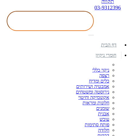
תקווה
03-9312396
דף הבית
חומרי ניקיון
ניקוי כללי
רצפה
כלים ומדיח
אמבטיה ושירותים
נירוסטה ומשטחים
אקונומיקה וחיטוי
חלונות ומראות
שומנים
אבנית
עובש
פותח סתימות
חלודה
דבקים