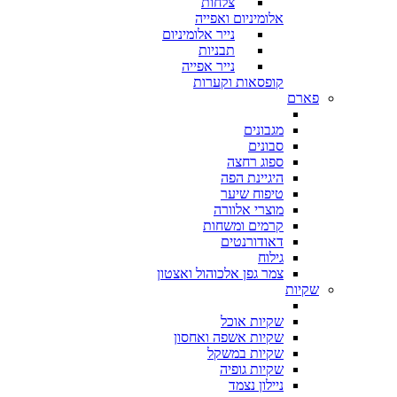
צלחות
אלומיניום ואפייה
נייר אלומיניום
תבניות
נייר אפייה
קופסאות וקערות
פארם
מגבונים
סבונים
ספוג רחצה
היגיינת הפה
טיפוח שיער
מוצרי אלוורה
קרמים ומשחות
דאודורנטים
גילוח
צמר גפן אלכוהול ואצטון
שקיות
שקיות אוכל
שקיות אשפה ואחסון
שקיות במשקל
שקיות גופיה
ניילון נצמד