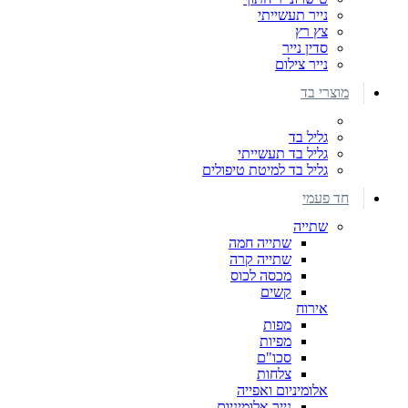
נייר תעשייתי
צץ רץ
סדין נייר
נייר צילום
מוצרי בד
גליל בד
גליל בד תעשייתי
גליל בד למיטת טיפולים
חד פעמי
שתייה
שתייה חמה
שתייה קרה
מכסה לכוס
קשים
אירוח
מפות
מפיות
סכו"ם
צלחות
אלומיניום ואפייה
נייר אלומיניום