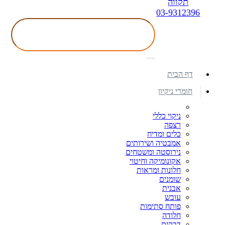
תקווה
03-9312396
דף הבית
חומרי ניקיון
ניקוי כללי
רצפה
כלים ומדיח
אמבטיה ושירותים
נירוסטה ומשטחים
אקונומיקה וחיטוי
חלונות ומראות
שומנים
אבנית
עובש
פותח סתימות
חלודה
דבקים