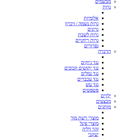
מבשמים
נרות
אלומיות
נרות נשמה / זיכרון
נרונים
נרות לשבת
נרות ריחניים
גפרורים
הדברה
נגד ג'וקים
נגד יתושים וזבובים
נגד נמלים
נגד עכברים
נגד עש
פשפשים
ילדים
מבצעים
מותגים
מוצרי רשת מור
מוצרי פינל
זהר דליה
יעקבי