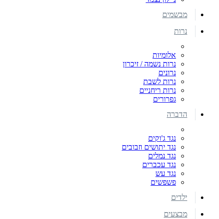
מבשמים
נרות
אלומיות
נרות נשמה / זיכרון
נרונים
נרות לשבת
נרות ריחניים
גפרורים
הדברה
נגד ג'וקים
נגד יתושים וזבובים
נגד נמלים
נגד עכברים
נגד עש
פשפשים
ילדים
מבצעים