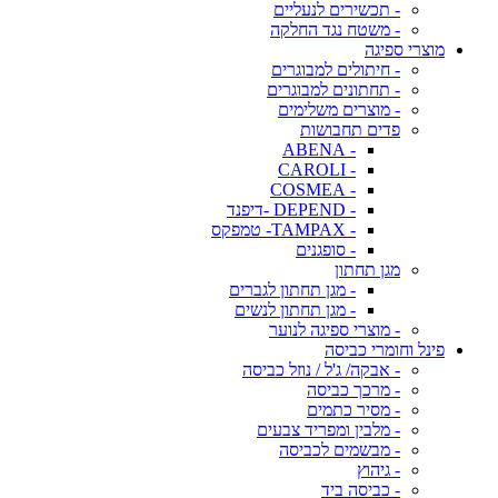
- תכשירים לנעליים
- משטח נגד החלקה
מוצרי ספיגה
- חיתולים למבוגרים
- תחתונים למבוגרים
- מוצרים משלימים
פדים תחבושות
- ABENA
- CAROLI
- COSMEA
- DEPEND -דיפנד
- TAMPAX- טמפקס
- סופגנים
מגן תחתון
- מגן תחתון לגברים
- מגן תחתון לנשים
- מוצרי ספיגה לנוער
פינל וחומרי כביסה
- אבקה/ ג'ל / נוזל כביסה
- מרכך כביסה
- מסיר כתמים
- מלבין ומפריד צבעים
- מבשמים לכביסה
- גיהוץ
- כביסה ביד