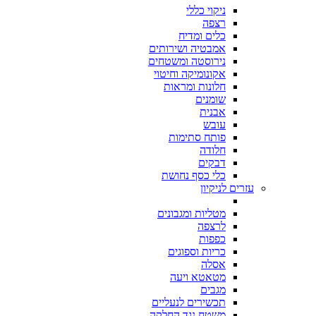
ניקוי כללי
רצפה
כלים ומדיח
אמבטיה ושירותים
נירוסטה ומשטחים
אקונומיקה וחיטוי
חלונות ומראות
שומנים
אבנית
עובש
פותח סתימות
חלודה
דבקים
כלי כסף נחושת
עזרים לניקיון
מטליות ומגבונים
לרצפה
כפפות
כריות וספוגים
אסלה
מטאטא ויעה
מגבים
תכשירים לנעליים
משטח נגד החלקה