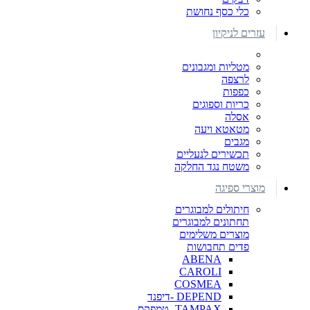
כלי כסף נחושת
עזרים לניקיון
מטליות ומגבונים
לרצפה
כפפות
כריות וספוגים
אסלה
מטאטא ויעה
מגבים
תכשירים לנעליים
משטח נגד החלקה
מוצרי ספיגה
חיתולים למבוגרים
תחתונים למבוגרים
מוצרים משלימים
פדים תחבושות
ABENA
CAROLI
COSMEA
DEPEND -דיפנד
TAMPAX- טמפקס