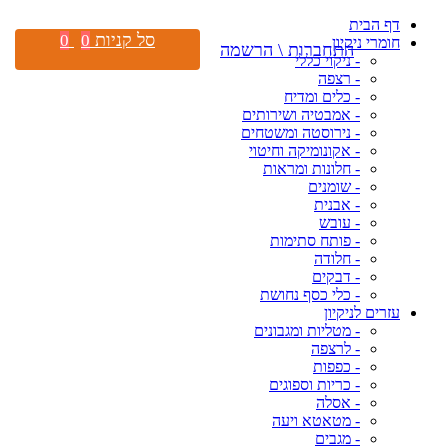
דף הבית
סל קניות
0
0
חומרי ניקיון
התחברות \ הרשמה
- ניקוי כללי
- רצפה
- כלים ומדיח
- אמבטיה ושירותים
- נירוסטה ומשטחים
- אקונומיקה וחיטוי
- חלונות ומראות
- שומנים
- אבנית
- עובש
- פותח סתימות
- חלודה
- דבקים
- כלי כסף נחושת
עזרים לניקיון
- מטליות ומגבונים
- לרצפה
- כפפות
- כריות וספוגים
- אסלה
- מטאטא ויעה
- מגבים