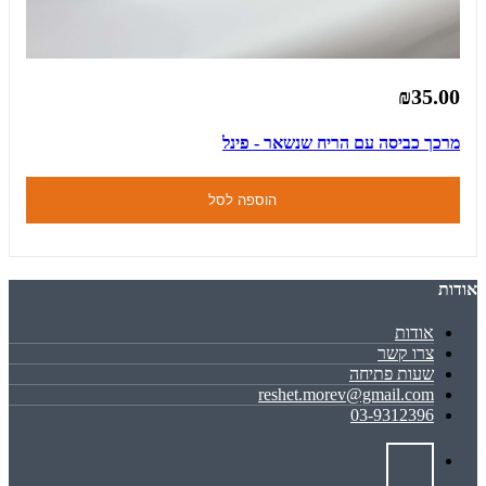
₪35.00
מרכך כביסה עם הריח שנשאר - פינל
הוספה לסל
אודות
אודות
צרו קשר
שעות פתיחה
reshet.morev@gmail.com
03-9312396