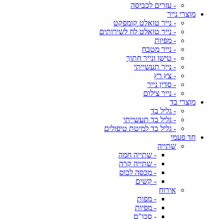
- עזרים לכביסה
מוצרי נייר
- נייר טואלט קומפקט
- נייר טואלט לח לשירותים
- מפיות
- נייר מטבח
- טישו ונייר חתוך
- נייר תעשייתי
- צץ רץ
- סדין נייר
- נייר צילום
מוצרי בד
- גליל בד
- גליל בד תעשייתי
- גליל בד למיטת טיפולים
חד פעמי
שתייה
- שתייה חמה
- שתייה קרה
- מכסה לכוס
- קשים
אירוח
- מפות
- מפיות
- סכו"ם