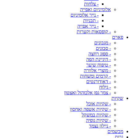
- צלחות
אלומיניום ואפייה
- נייר אלומיניום
- תבניות
- נייר אפייה
- קופסאות וקערות
פארם
- מגבונים
- סבונים
- ספוג רחצה
- היגיינת הפה
- טיפוח שיער
- מוצרי אלוורה
- קרמים ומשחות
- דאודורנטים
- גילוח
- צמר גפן אלכוהול ואצטון
שקיות
- שקיות אוכל
- שקיות אשפה ואחסון
- שקיות במשקל
- שקיות גופיה
- ניילון נצמד
מבשמים
נרות