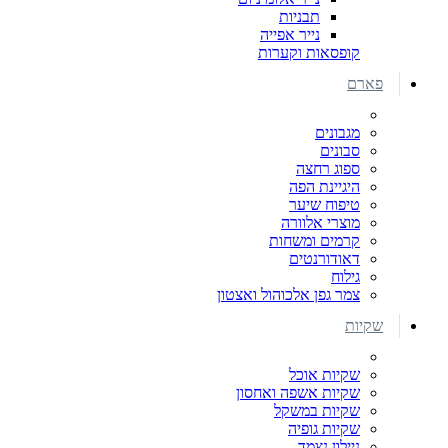
תבניות
נייר אפייה
קופסאות וקערות
פארם
מגבונים
סבונים
ספוג רחצה
היגיינת הפה
טיפוח שיער
מוצרי אלוורה
קרמים ומשחות
דאודורנטים
גילוח
צמר גפן אלכוהול ואצטון
שקיות
שקיות אוכל
שקיות אשפה ואחסון
שקיות במשקל
שקיות גופיה
ניילון נצמד