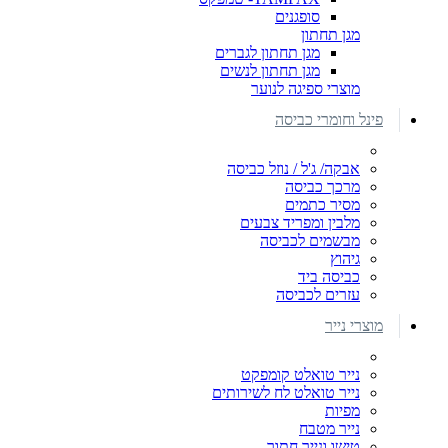
סופגנים
מגן תחתון
מגן תחתון לגברים
מגן תחתון לנשים
מוצרי ספיגה לנוער
פינל וחומרי כביסה
אבקה/ ג'ל / נוזל כביסה
מרכך כביסה
מסיר כתמים
מלבין ומפריד צבעים
מבשמים לכביסה
גיהוץ
כביסה ביד
עזרים לכביסה
מוצרי נייר
נייר טואלט קומפקט
נייר טואלט לח לשירותים
מפיות
נייר מטבח
טישו ונייר חתוך