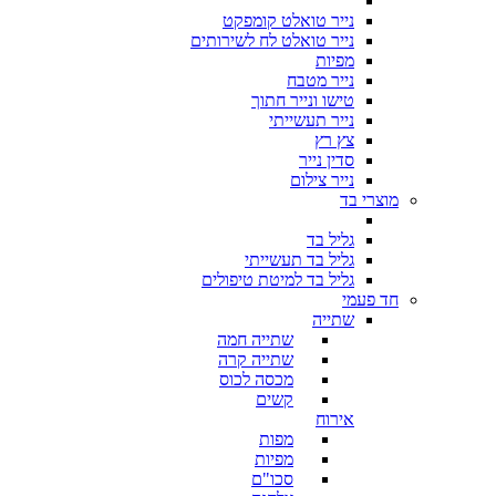
נייר טואלט קומפקט
נייר טואלט לח לשירותים
מפיות
נייר מטבח
טישו ונייר חתוך
נייר תעשייתי
צץ רץ
סדין נייר
נייר צילום
מוצרי בד
גליל בד
גליל בד תעשייתי
גליל בד למיטת טיפולים
חד פעמי
שתייה
שתייה חמה
שתייה קרה
מכסה לכוס
קשים
אירוח
מפות
מפיות
סכו"ם