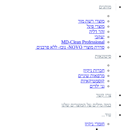
מותגים
מוצרי רשת מור
מוצרי פינל
זהר דליה
יעקבי
MD-Clean Professional
סדרת מוצרי NOVO- נובו- ללא פרבנים
סיטונאות
חברות ניקיון
מרפאות שיניים
קוסמטיקאיות
גני ילדים
צרו קשר
כמה מילים על המוצרים שלנו
עוד...
חומרי ניקיון