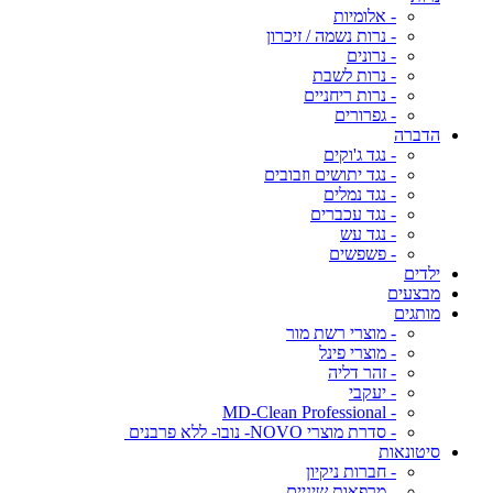
- אלומיות
- נרות נשמה / זיכרון
- נרונים
- נרות לשבת
- נרות ריחניים
- גפרורים
הדברה
- נגד ג'וקים
- נגד יתושים וזבובים
- נגד נמלים
- נגד עכברים
- נגד עש
- פשפשים
ילדים
מבצעים
מותגים
- מוצרי רשת מור
- מוצרי פינל
- זהר דליה
- יעקבי
- MD-Clean Professional
- סדרת מוצרי NOVO- נובו- ללא פרבנים
סיטונאות
- חברות ניקיון
- מרפאות שיניים