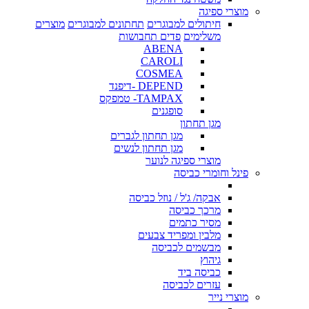
מוצרי ספיגה
חיתולים למבוגרים
תחתונים למבוגרים
מוצרים
משלימים
פדים תחבושות
ABENA
CAROLI
COSMEA
DEPEND -דיפנד
TAMPAX- טמפקס
סופגנים
מגן תחתון
מגן תחתון לגברים
מגן תחתון לנשים
מוצרי ספיגה לנוער
פינל וחומרי כביסה
אבקה/ ג'ל / נוזל כביסה
מרכך כביסה
מסיר כתמים
מלבין ומפריד צבעים
מבשמים לכביסה
גיהוץ
כביסה ביד
עזרים לכביסה
מוצרי נייר