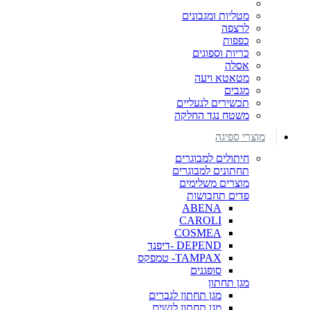
מטליות ומגבונים
לרצפה
כפפות
כריות וספוגים
אסלה
מטאטא ויעה
מגבים
תכשירים לנעליים
משטח נגד החלקה
מוצרי ספיגה
חיתולים למבוגרים
תחתונים למבוגרים
מוצרים משלימים
פדים תחבושות
ABENA
CAROLI
COSMEA
DEPEND -דיפנד
TAMPAX- טמפקס
סופגנים
מגן תחתון
מגן תחתון לגברים
מגן תחתון לנשים