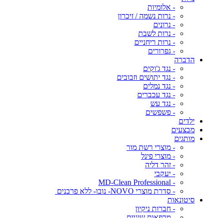
- אלומיות
- נרות נשמה / זיכרון
- נרונים
- נרות לשבת
- נרות ריחניים
- גפרורים
הדברה
- נגד ג'וקים
- נגד יתושים וזבובים
- נגד נמלים
- נגד עכברים
- נגד עש
- פשפשים
ילדים
מבצעים
מותגים
- מוצרי רשת מור
- מוצרי פינל
- זהר דליה
- יעקבי
- MD-Clean Professional
- סדרת מוצרי NOVO- נובו- ללא פרבנים
סיטונאות
- חברות ניקיון
- מרפאות שיניים