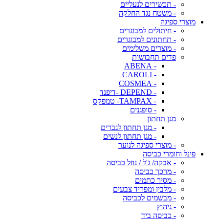
- תכשירים לנעליים
- משטח נגד החלקה
מוצרי ספיגה
- חיתולים למבוגרים
- תחתונים למבוגרים
- מוצרים משלימים
פדים תחבושות
- ABENA
- CAROLI
- COSMEA
- DEPEND -דיפנד
- TAMPAX- טמפקס
- סופגנים
מגן תחתון
- מגן תחתון לגברים
- מגן תחתון לנשים
- מוצרי ספיגה לנוער
פינל וחומרי כביסה
- אבקה/ ג'ל / נוזל כביסה
- מרכך כביסה
- מסיר כתמים
- מלבין ומפריד צבעים
- מבשמים לכביסה
- גיהוץ
- כביסה ביד