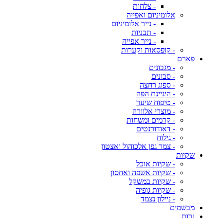
- צלחות
אלומיניום ואפייה
- נייר אלומיניום
- תבניות
- נייר אפייה
- קופסאות וקערות
פארם
- מגבונים
- סבונים
- ספוג רחצה
- היגיינת הפה
- טיפוח שיער
- מוצרי אלוורה
- קרמים ומשחות
- דאודורנטים
- גילוח
- צמר גפן אלכוהול ואצטון
שקיות
- שקיות אוכל
- שקיות אשפה ואחסון
- שקיות במשקל
- שקיות גופיה
- ניילון נצמד
מבשמים
נרות