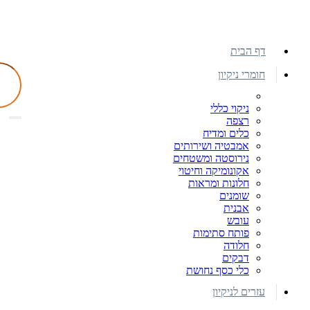
דף הבית
חומרי ניקיון
ניקוי כללי
רצפה
כלים ומדיח
אמבטיה ושירותים
נירוסטה ומשטחים
אקונומיקה וחיטוי
חלונות ומראות
שומנים
אבנית
עובש
פותח סתימות
חלודה
דבקים
כלי כסף נחושת
עזרים לניקיון