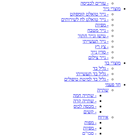
- עזרים לכביסה
מוצרי נייר
- נייר טואלט קומפקט
- נייר טואלט לח לשירותים
- מפיות
- נייר מטבח
- טישו ונייר חתוך
- נייר תעשייתי
- צץ רץ
- סדין נייר
- נייר צילום
מוצרי בד
- גליל בד
- גליל בד תעשייתי
- גליל בד למיטת טיפולים
חד פעמי
שתייה
- שתייה חמה
- שתייה קרה
- מכסה לכוס
- קשים
אירוח
- מפות
- מפיות
- סכו"ם