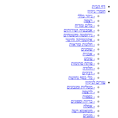
דף הבית
חומרי ניקיון
- ניקוי כללי
- רצפה
- כלים ומדיח
- אמבטיה ושירותים
- נירוסטה ומשטחים
- אקונומיקה וחיטוי
- חלונות ומראות
- שומנים
- אבנית
- עובש
- פותח סתימות
- חלודה
- דבקים
- כלי כסף נחושת
עזרים לניקיון
- מטליות ומגבונים
- לרצפה
- כפפות
- כריות וספוגים
- אסלה
- מטאטא ויעה
- מגבים