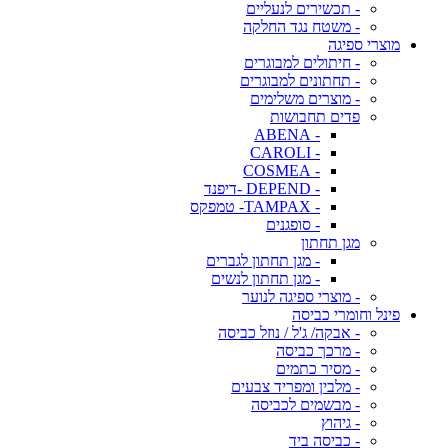
- תכשירים לנעליים
- משטח נגד החלקה
מוצרי ספיגה
- חיתולים למבוגרים
- תחתונים למבוגרים
- מוצרים משלימים
פדים תחבושות
- ABENA
- CAROLI
- COSMEA
- DEPEND -דיפנד
- TAMPAX- טמפקס
- סופגנים
מגן תחתון
- מגן תחתון לגברים
- מגן תחתון לנשים
- מוצרי ספיגה לנוער
פינל וחומרי כביסה
- אבקה/ ג'ל / נוזל כביסה
- מרכך כביסה
- מסיר כתמים
- מלבין ומפריד צבעים
- מבשמים לכביסה
- גיהוץ
- כביסה ביד