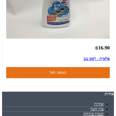
₪16.90
פלאית - רסס נגב
הוספה לסל
אודות
אודות
צרו קשר
שעות פתיחה