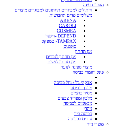
מוצרי ספיגה
חיתולים למבוגרים
תחתונים למבוגרים
מוצרים
משלימים
פדים תחבושות
ABENA
CAROLI
COSMEA
DEPEND -דיפנד
TAMPAX- טמפקס
סופגנים
מגן תחתון
מגן תחתון לגברים
מגן תחתון לנשים
מוצרי ספיגה לנוער
פינל וחומרי כביסה
אבקה/ ג'ל / נוזל כביסה
מרכך כביסה
מסיר כתמים
מלבין ומפריד צבעים
מבשמים לכביסה
גיהוץ
כביסה ביד
עזרים לכביסה
מוצרי נייר