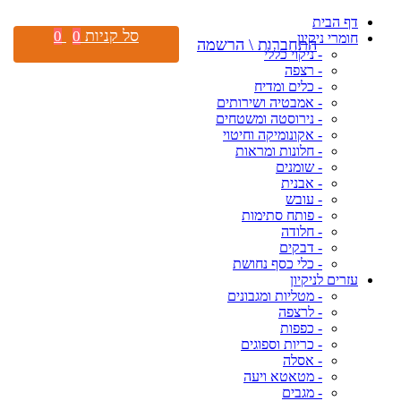
דף הבית
סל קניות
0
0
חומרי ניקיון
התחברות \ הרשמה
- ניקוי כללי
- רצפה
- כלים ומדיח
- אמבטיה ושירותים
- נירוסטה ומשטחים
- אקונומיקה וחיטוי
- חלונות ומראות
- שומנים
- אבנית
- עובש
- פותח סתימות
- חלודה
- דבקים
- כלי כסף נחושת
עזרים לניקיון
- מטליות ומגבונים
- לרצפה
- כפפות
- כריות וספוגים
- אסלה
- מטאטא ויעה
- מגבים