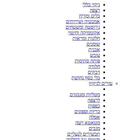
ניקוי כללי
רצפה
כלים ומדיח
אמבטיה ושירותים
נירוסטה ומשטחים
אקונומיקה וחיטוי
חלונות ומראות
שומנים
אבנית
עובש
פותח סתימות
חלודה
דבקים
כלי כסף נחושת
עזרים לניקיון
מטליות ומגבונים
לרצפה
כפפות
כריות וספוגים
אסלה
מטאטא ויעה
מגבים
תכשירים לנעליים
משטח נגד החלקה