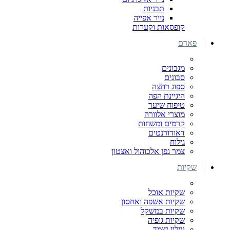
תבניות
נייר אפייה
קופסאות וקערות
פארם
מגבונים
סבונים
ספוג רחצה
היגיינת הפה
טיפוח שיער
מוצרי אלוורה
קרמים ומשחות
דאודורנטים
גילוח
צמר גפן אלכוהול ואצטון
שקיות
שקיות אוכל
שקיות אשפה ואחסון
שקיות במשקל
שקיות גופיה
ניילון נצמד