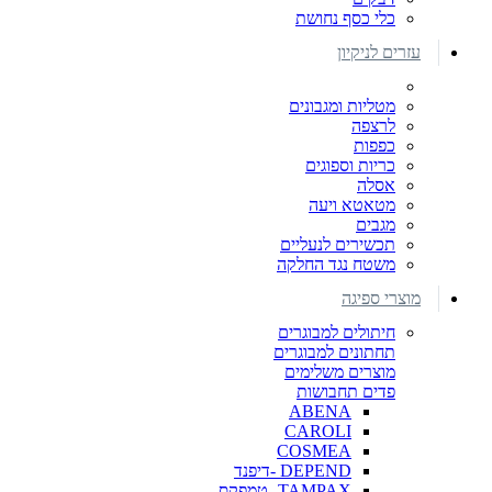
כלי כסף נחושת
עזרים לניקיון
מטליות ומגבונים
לרצפה
כפפות
כריות וספוגים
אסלה
מטאטא ויעה
מגבים
תכשירים לנעליים
משטח נגד החלקה
מוצרי ספיגה
חיתולים למבוגרים
תחתונים למבוגרים
מוצרים משלימים
פדים תחבושות
ABENA
CAROLI
COSMEA
DEPEND -דיפנד
TAMPAX- טמפקס