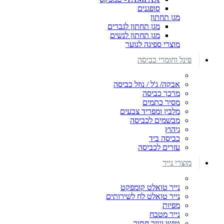
סופגנים
מגן תחתון
מגן תחתון לגברים
מגן תחתון לנשים
מוצרי ספיגה לנוער
פינל וחומרי כביסה
אבקה/ ג'ל / נוזל כביסה
מרכך כביסה
מסיר כתמים
מלבין ומפריד צבעים
מבשמים לכביסה
גיהוץ
כביסה ביד
עזרים לכביסה
מוצרי נייר
נייר טואלט קומפקט
נייר טואלט לח לשירותים
מפיות
נייר מטבח
טישו ונייר חתוך