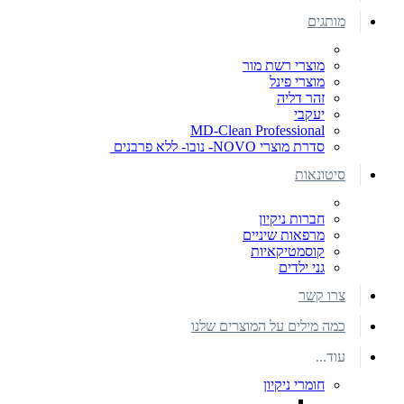
מותגים
מוצרי רשת מור
מוצרי פינל
זהר דליה
יעקבי
MD-Clean Professional
סדרת מוצרי NOVO- נובו- ללא פרבנים
סיטונאות
חברות ניקיון
מרפאות שיניים
קוסמטיקאיות
גני ילדים
צרו קשר
כמה מילים על המוצרים שלנו
עוד...
חומרי ניקיון