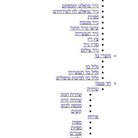
נייר טואלט קומפקט
נייר טואלט לח לשירותים
מפיות
נייר מטבח
טישו ונייר חתוך
נייר תעשייתי
צץ רץ
סדין נייר
נייר צילום
מוצרי בד
גליל בד
גליל בד תעשייתי
גליל בד למיטת טיפולים
חד פעמי
שתייה
שתייה חמה
שתייה קרה
מכסה לכוס
קשים
אירוח
מפות
מפיות
סכו"ם