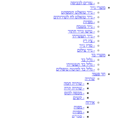
- עזרים לכביסה
מוצרי נייר
- נייר טואלט קומפקט
- נייר טואלט לח לשירותים
- מפיות
- נייר מטבח
- טישו ונייר חתוך
- נייר תעשייתי
- צץ רץ
- סדין נייר
- נייר צילום
מוצרי בד
- גליל בד
- גליל בד תעשייתי
- גליל בד למיטת טיפולים
חד פעמי
שתייה
- שתייה חמה
- שתייה קרה
- מכסה לכוס
- קשים
אירוח
- מפות
- מפיות
- סכו"ם