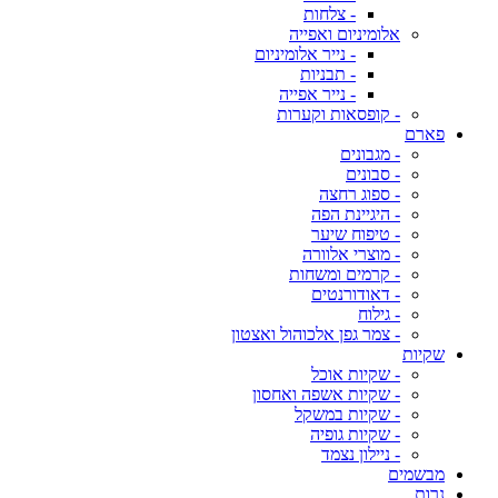
- צלחות
אלומיניום ואפייה
- נייר אלומיניום
- תבניות
- נייר אפייה
- קופסאות וקערות
פארם
- מגבונים
- סבונים
- ספוג רחצה
- היגיינת הפה
- טיפוח שיער
- מוצרי אלוורה
- קרמים ומשחות
- דאודורנטים
- גילוח
- צמר גפן אלכוהול ואצטון
שקיות
- שקיות אוכל
- שקיות אשפה ואחסון
- שקיות במשקל
- שקיות גופיה
- ניילון נצמד
מבשמים
נרות