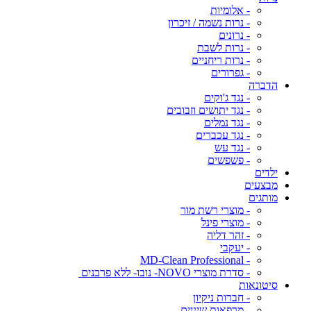
- אלומיות
- נרות נשמה / זיכרון
- נרונים
- נרות לשבת
- נרות ריחניים
- גפרורים
הדברה
- נגד ג'וקים
- נגד יתושים וזבובים
- נגד נמלים
- נגד עכברים
- נגד עש
- פשפשים
ילדים
מבצעים
מותגים
- מוצרי רשת מור
- מוצרי פינל
- זהר דליה
- יעקבי
- MD-Clean Professional
- סדרת מוצרי NOVO- נובו- ללא פרבנים
סיטונאות
- חברות ניקיון
- מרפאות שיניים