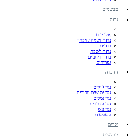
מבשמים
נרות
אלומיות
נרות נשמה / זיכרון
נרונים
נרות לשבת
נרות ריחניים
גפרורים
הדברה
נגד ג'וקים
נגד יתושים וזבובים
נגד נמלים
נגד עכברים
נגד עש
פשפשים
ילדים
מבצעים