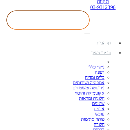
תקווה
03-9312396
דף הבית
חומרי ניקיון
ניקוי כללי
רצפה
כלים ומדיח
אמבטיה ושירותים
נירוסטה ומשטחים
אקונומיקה וחיטוי
חלונות ומראות
שומנים
אבנית
עובש
פותח סתימות
חלודה
דבקים