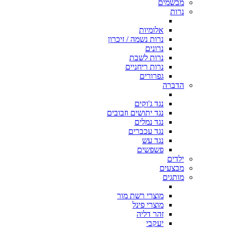
מבשמים
נרות
אלומיות
נרות נשמה / זיכרון
נרונים
נרות לשבת
נרות ריחניים
גפרורים
הדברה
נגד ג'וקים
נגד יתושים וזבובים
נגד נמלים
נגד עכברים
נגד עש
פשפשים
ילדים
מבצעים
מותגים
מוצרי רשת מור
מוצרי פינל
זהר דליה
יעקבי