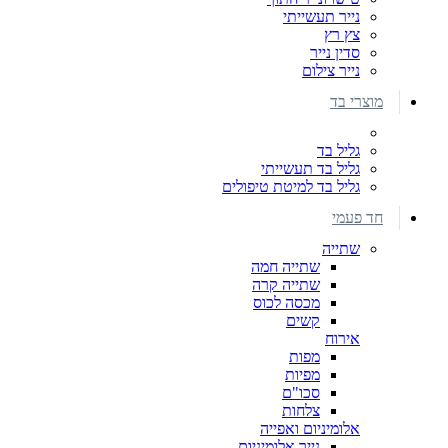
נייר תעשייתי
צץ רץ
סדין נייר
נייר צילום
מוצרי בד
גליל בד
גליל בד תעשייתי
גליל בד למיטת טיפולים
חד פעמי
שתייה
שתייה חמה
שתייה קרה
מכסה לכוס
קשים
אירוח
מפות
מפיות
סכו"ם
צלחות
אלומיניום ואפייה
נייר אלומיניום