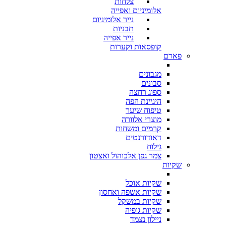
צלחות
אלומיניום ואפייה
נייר אלומיניום
תבניות
נייר אפייה
קופסאות וקערות
פארם
מגבונים
סבונים
ספוג רחצה
היגיינת הפה
טיפוח שיער
מוצרי אלוורה
קרמים ומשחות
דאודורנטים
גילוח
צמר גפן אלכוהול ואצטון
שקיות
שקיות אוכל
שקיות אשפה ואחסון
שקיות במשקל
שקיות גופיה
ניילון נצמד