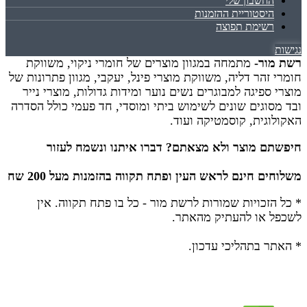
החשבון שלי
היסטוריית ההזמנות
רשימת תפוצה
נגישות
רשת מור-
מתמחה במגוון מוצרים של חומרי ניקוי, משווקת
חומרי זהר דליה, משווקת מוצרי פינל, יעקבי, מגוון פתרונות של
מוצרי ספיגה למבוגרים נשים נוער ומידות גדולות, מוצרי נייר
ובד מסוגים שונים לשימוש ביתי ומוסדי, חד פעמי כולל הסדרה
האקולוגית, קוסמטיקה ועוד.
חיפשתם מוצר ולא מצאתם? דברו איתנו ונשמח לעזור
משלוחים חינם לראש העין ופתח תקווה בהזמנות מעל 200 שח
* כל הזכויות שמורות לרשת מור - כל בו פתח תקווה.
אין
לשכפל או להעתיק מהאתר.
* האתר בתהליכי עדכון.