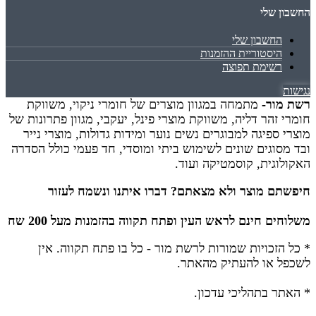
החשבון שלי
החשבון שלי
היסטוריית ההזמנות
רשימת תפוצה
נגישות
רשת מור-
מתמחה במגוון מוצרים של חומרי ניקוי, משווקת
חומרי זהר דליה, משווקת מוצרי פינל, יעקבי, מגוון פתרונות של
מוצרי ספיגה למבוגרים נשים נוער ומידות גדולות, מוצרי נייר
ובד מסוגים שונים לשימוש ביתי ומוסדי, חד פעמי כולל הסדרה
האקולוגית, קוסמטיקה ועוד.
חיפשתם מוצר ולא מצאתם? דברו איתנו ונשמח לעזור
משלוחים חינם לראש העין ופתח תקווה בהזמנות מעל 200 שח
* כל הזכויות שמורות לרשת מור - כל בו פתח תקווה.
אין
לשכפל או להעתיק מהאתר.
* האתר בתהליכי עדכון.