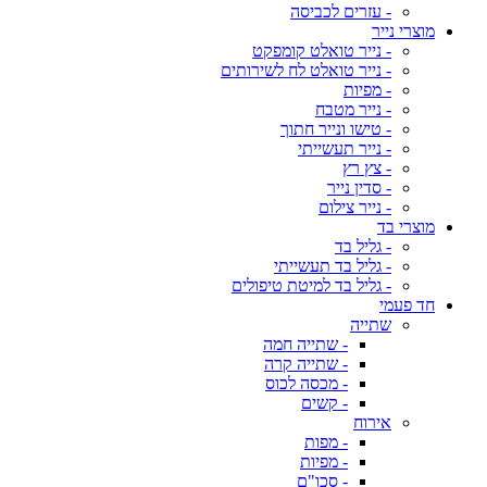
- עזרים לכביסה
מוצרי נייר
- נייר טואלט קומפקט
- נייר טואלט לח לשירותים
- מפיות
- נייר מטבח
- טישו ונייר חתוך
- נייר תעשייתי
- צץ רץ
- סדין נייר
- נייר צילום
מוצרי בד
- גליל בד
- גליל בד תעשייתי
- גליל בד למיטת טיפולים
חד פעמי
שתייה
- שתייה חמה
- שתייה קרה
- מכסה לכוס
- קשים
אירוח
- מפות
- מפיות
- סכו"ם