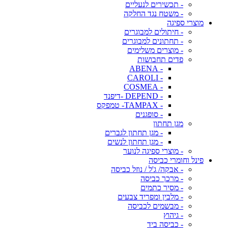
- תכשירים לנעליים
- משטח נגד החלקה
מוצרי ספיגה
- חיתולים למבוגרים
- תחתונים למבוגרים
- מוצרים משלימים
פדים תחבושות
- ABENA
- CAROLI
- COSMEA
- DEPEND -דיפנד
- TAMPAX- טמפקס
- סופגנים
מגן תחתון
- מגן תחתון לגברים
- מגן תחתון לנשים
- מוצרי ספיגה לנוער
פינל וחומרי כביסה
- אבקה/ ג'ל / נוזל כביסה
- מרכך כביסה
- מסיר כתמים
- מלבין ומפריד צבעים
- מבשמים לכביסה
- גיהוץ
- כביסה ביד