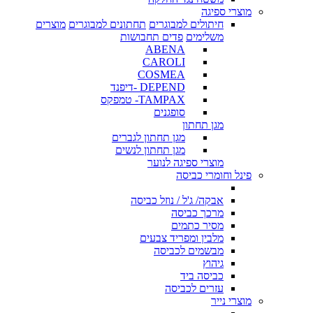
מוצרי ספיגה
חיתולים למבוגרים
תחתונים למבוגרים
מוצרים
משלימים
פדים תחבושות
ABENA
CAROLI
COSMEA
DEPEND -דיפנד
TAMPAX- טמפקס
סופגנים
מגן תחתון
מגן תחתון לגברים
מגן תחתון לנשים
מוצרי ספיגה לנוער
פינל וחומרי כביסה
אבקה/ ג'ל / נוזל כביסה
מרכך כביסה
מסיר כתמים
מלבין ומפריד צבעים
מבשמים לכביסה
גיהוץ
כביסה ביד
עזרים לכביסה
מוצרי נייר