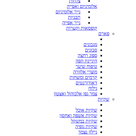
צלחות
אלומיניום ואפייה
נייר אלומיניום
תבניות
נייר אפייה
קופסאות וקערות
פארם
מגבונים
סבונים
ספוג רחצה
היגיינת הפה
טיפוח שיער
מוצרי אלוורה
קרמים ומשחות
דאודורנטים
גילוח
צמר גפן אלכוהול ואצטון
שקיות
שקיות אוכל
שקיות אשפה ואחסון
שקיות במשקל
שקיות גופיה
ניילון נצמד