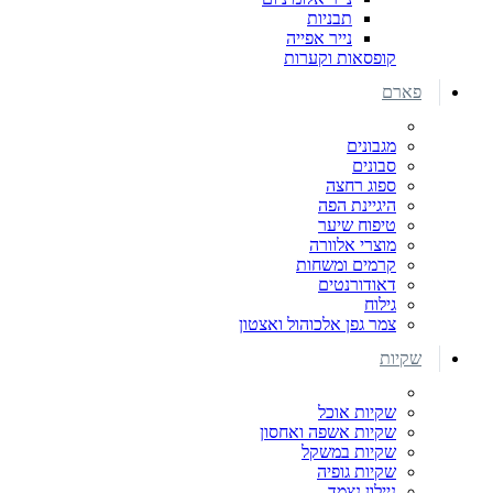
תבניות
נייר אפייה
קופסאות וקערות
פארם
מגבונים
סבונים
ספוג רחצה
היגיינת הפה
טיפוח שיער
מוצרי אלוורה
קרמים ומשחות
דאודורנטים
גילוח
צמר גפן אלכוהול ואצטון
שקיות
שקיות אוכל
שקיות אשפה ואחסון
שקיות במשקל
שקיות גופיה
ניילון נצמד