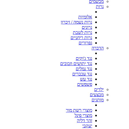
מבשמים
נרות
אלומיות
נרות נשמה / זיכרון
נרונים
נרות לשבת
נרות ריחניים
גפרורים
הדברה
נגד ג'וקים
נגד יתושים וזבובים
נגד נמלים
נגד עכברים
נגד עש
פשפשים
ילדים
מבצעים
מותגים
מוצרי רשת מור
מוצרי פינל
זהר דליה
יעקבי