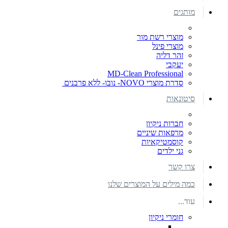
מותגים
מוצרי רשת מור
מוצרי פינל
זהר דליה
יעקבי
MD-Clean Professional
סדרת מוצרי NOVO- נובו- ללא פרבנים
סיטונאות
חברות ניקיון
מרפאות שיניים
קוסמטיקאיות
גני ילדים
צרו קשר
כמה מילים על המוצרים שלנו
עוד...
חומרי ניקיון