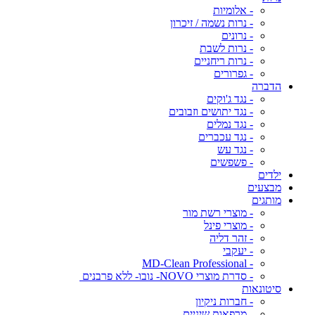
- אלומיות
- נרות נשמה / זיכרון
- נרונים
- נרות לשבת
- נרות ריחניים
- גפרורים
הדברה
- נגד ג'וקים
- נגד יתושים וזבובים
- נגד נמלים
- נגד עכברים
- נגד עש
- פשפשים
ילדים
מבצעים
מותגים
- מוצרי רשת מור
- מוצרי פינל
- זהר דליה
- יעקבי
- MD-Clean Professional
- סדרת מוצרי NOVO- נובו- ללא פרבנים
סיטונאות
- חברות ניקיון
- מרפאות שיניים