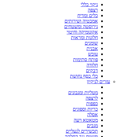
ניקוי כללי
רצפה
כלים ומדיח
אמבטיה ושירותים
נירוסטה ומשטחים
אקונומיקה וחיטוי
חלונות ומראות
שומנים
אבנית
עובש
פותח סתימות
חלודה
דבקים
כלי כסף נחושת
עזרים לניקיון
מטליות ומגבונים
לרצפה
כפפות
כריות וספוגים
אסלה
מטאטא ויעה
מגבים
תכשירים לנעליים
משטח נגד החלקה