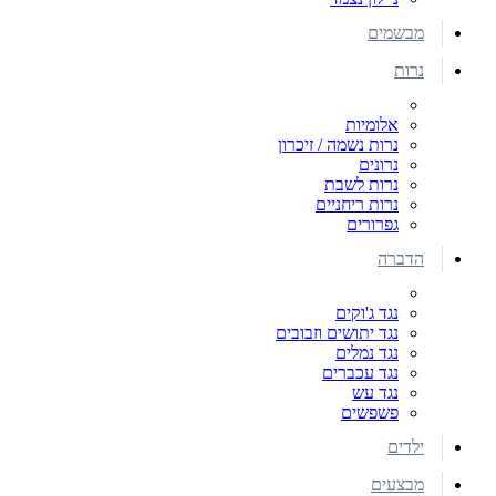
מבשמים
נרות
אלומיות
נרות נשמה / זיכרון
נרונים
נרות לשבת
נרות ריחניים
גפרורים
הדברה
נגד ג'וקים
נגד יתושים וזבובים
נגד נמלים
נגד עכברים
נגד עש
פשפשים
ילדים
מבצעים