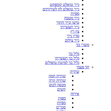
נייר טואלט קומפקט
נייר טואלט לח לשירותים
מפיות
נייר מטבח
טישו ונייר חתוך
נייר תעשייתי
צץ רץ
סדין נייר
נייר צילום
מוצרי בד
גליל בד
גליל בד תעשייתי
גליל בד למיטת טיפולים
חד פעמי
שתייה
שתייה חמה
שתייה קרה
מכסה לכוס
קשים
אירוח
מפות
מפיות
סכו"ם