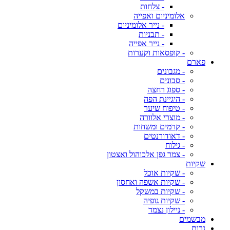
- צלחות
אלומיניום ואפייה
- נייר אלומיניום
- תבניות
- נייר אפייה
- קופסאות וקערות
פארם
- מגבונים
- סבונים
- ספוג רחצה
- היגיינת הפה
- טיפוח שיער
- מוצרי אלוורה
- קרמים ומשחות
- דאודורנטים
- גילוח
- צמר גפן אלכוהול ואצטון
שקיות
- שקיות אוכל
- שקיות אשפה ואחסון
- שקיות במשקל
- שקיות גופיה
- ניילון נצמד
מבשמים
נרות