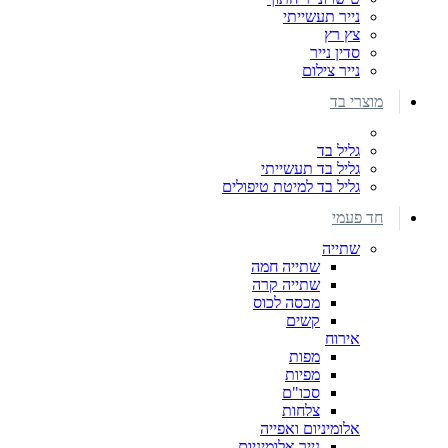
נייר תעשייתי
צץ רץ
סדין נייר
נייר צילום
מוצרי בד
גליל בד
גליל בד תעשייתי
גליל בד למיטת טיפולים
חד פעמי
שתייה
שתייה חמה
שתייה קרה
מכסה לכוס
קשים
אירוח
מפות
מפיות
סכו"ם
צלחות
אלומיניום ואפייה
נייר אלומיניום