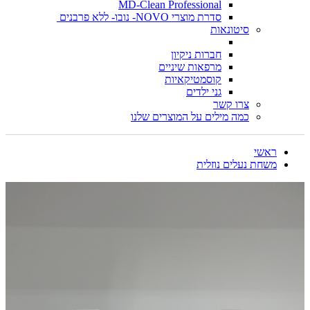
MD-Clean Professional
סדרת מוצרי NOVO- נובו- ללא פרבנים
סיטונאות
חברות ניקיון
מרפאות שיניים
קוסמטיקאיות
גני ילדים
צרו קשר
כמה מילים על המוצרים שלנו
ראשי
משחת נעלים נוזלית