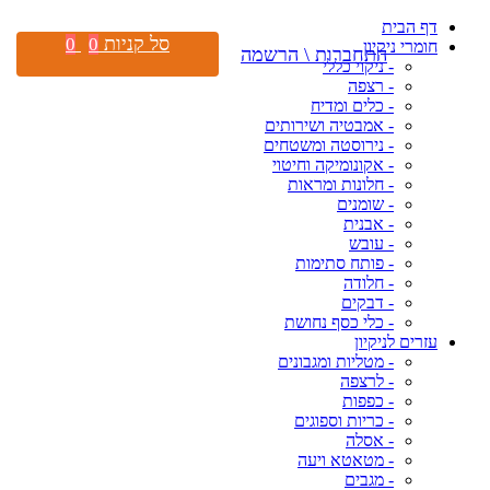
דף הבית
סל קניות
0
0
חומרי ניקיון
התחברות \ הרשמה
- ניקוי כללי
- רצפה
- כלים ומדיח
- אמבטיה ושירותים
- נירוסטה ומשטחים
- אקונומיקה וחיטוי
- חלונות ומראות
- שומנים
- אבנית
- עובש
- פותח סתימות
- חלודה
- דבקים
- כלי כסף נחושת
עזרים לניקיון
- מטליות ומגבונים
- לרצפה
- כפפות
- כריות וספוגים
- אסלה
- מטאטא ויעה
- מגבים