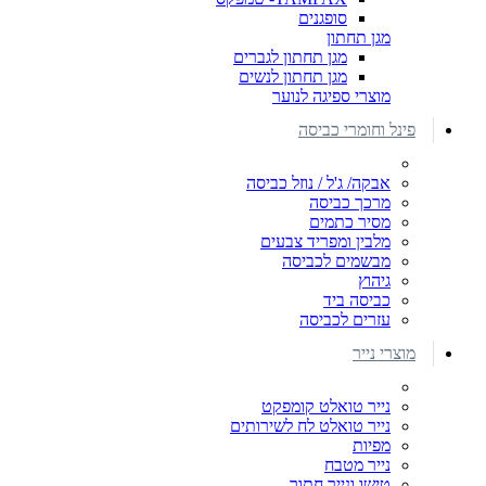
סופגנים
מגן תחתון
מגן תחתון לגברים
מגן תחתון לנשים
מוצרי ספיגה לנוער
פינל וחומרי כביסה
אבקה/ ג'ל / נוזל כביסה
מרכך כביסה
מסיר כתמים
מלבין ומפריד צבעים
מבשמים לכביסה
גיהוץ
כביסה ביד
עזרים לכביסה
מוצרי נייר
נייר טואלט קומפקט
נייר טואלט לח לשירותים
מפיות
נייר מטבח
טישו ונייר חתוך