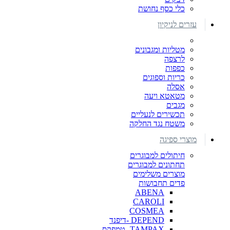
כלי כסף נחושת
עזרים לניקיון
מטליות ומגבונים
לרצפה
כפפות
כריות וספוגים
אסלה
מטאטא ויעה
מגבים
תכשירים לנעליים
משטח נגד החלקה
מוצרי ספיגה
חיתולים למבוגרים
תחתונים למבוגרים
מוצרים משלימים
פדים תחבושות
ABENA
CAROLI
COSMEA
DEPEND -דיפנד
TAMPAX- טמפקס