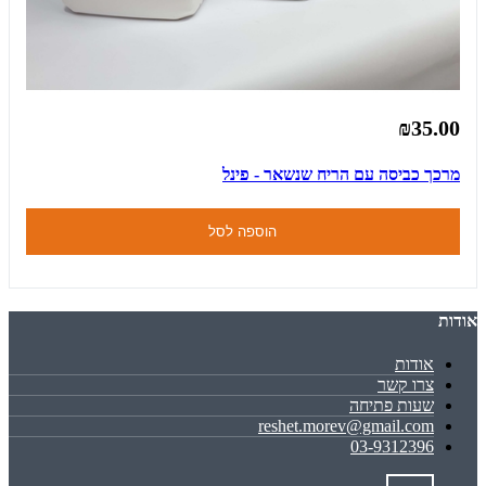
₪35.00
מרכך כביסה עם הריח שנשאר - פינל
הוספה לסל
אודות
אודות
צרו קשר
שעות פתיחה
reshet.morev@gmail.com
03-9312396