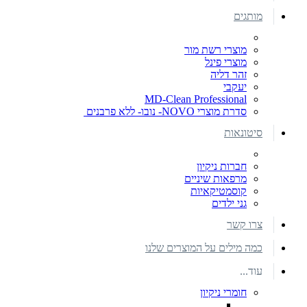
מותגים
מוצרי רשת מור
מוצרי פינל
זהר דליה
יעקבי
MD-Clean Professional
סדרת מוצרי NOVO- נובו- ללא פרבנים
סיטונאות
חברות ניקיון
מרפאות שיניים
קוסמטיקאיות
גני ילדים
צרו קשר
כמה מילים על המוצרים שלנו
עוד...
חומרי ניקיון