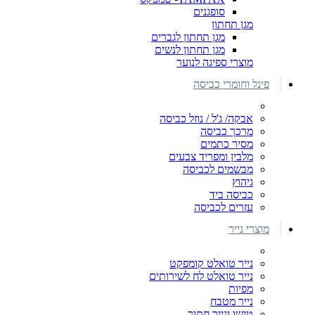
סופגנים
מגן תחתון
מגן תחתון לגברים
מגן תחתון לנשים
מוצרי ספיגה לנוער
פינל וחומרי כביסה
אבקה/ ג'ל / נוזל כביסה
מרכך כביסה
מסיר כתמים
מלבין ומפריד צבעים
מבשמים לכביסה
גיהוץ
כביסה ביד
עזרים לכביסה
מוצרי נייר
נייר טואלט קומפקט
נייר טואלט לח לשירותים
מפיות
נייר מטבח
טישו ונייר חתוך