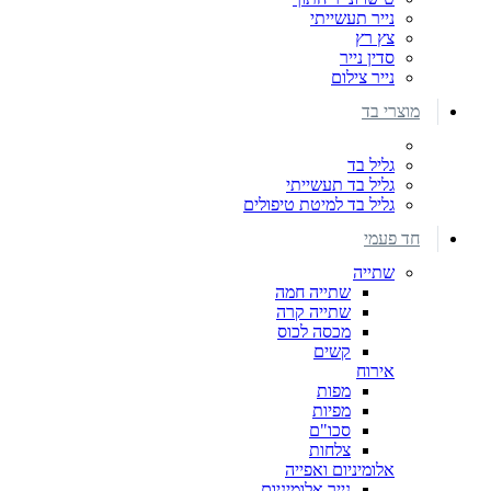
נייר תעשייתי
צץ רץ
סדין נייר
נייר צילום
מוצרי בד
גליל בד
גליל בד תעשייתי
גליל בד למיטת טיפולים
חד פעמי
שתייה
שתייה חמה
שתייה קרה
מכסה לכוס
קשים
אירוח
מפות
מפיות
סכו"ם
צלחות
אלומיניום ואפייה
נייר אלומיניום