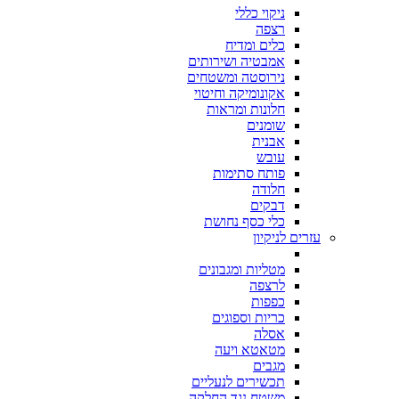
ניקוי כללי
רצפה
כלים ומדיח
אמבטיה ושירותים
נירוסטה ומשטחים
אקונומיקה וחיטוי
חלונות ומראות
שומנים
אבנית
עובש
פותח סתימות
חלודה
דבקים
כלי כסף נחושת
עזרים לניקיון
מטליות ומגבונים
לרצפה
כפפות
כריות וספוגים
אסלה
מטאטא ויעה
מגבים
תכשירים לנעליים
משטח נגד החלקה