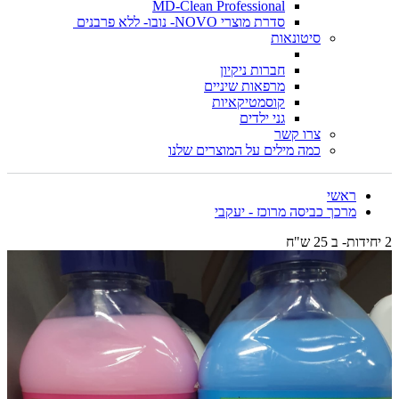
MD-Clean Professional
סדרת מוצרי NOVO- נובו- ללא פרבנים
סיטונאות
חברות ניקיון
מרפאות שיניים
קוסמטיקאיות
גני ילדים
צרו קשר
כמה מילים על המוצרים שלנו
ראשי
מרכך כביסה מרוכז - יעקבי
2 יחידות- ב 25 ש"ח