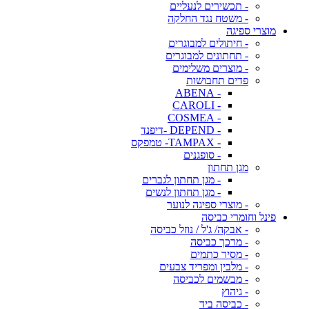
- תכשירים לנעליים
- משטח נגד החלקה
מוצרי ספיגה
- חיתולים למבוגרים
- תחתונים למבוגרים
- מוצרים משלימים
פדים תחבושות
- ABENA
- CAROLI
- COSMEA
- DEPEND -דיפנד
- TAMPAX- טמפקס
- סופגנים
מגן תחתון
- מגן תחתון לגברים
- מגן תחתון לנשים
- מוצרי ספיגה לנוער
פינל וחומרי כביסה
- אבקה/ ג'ל / נוזל כביסה
- מרכך כביסה
- מסיר כתמים
- מלבין ומפריד צבעים
- מבשמים לכביסה
- גיהוץ
- כביסה ביד