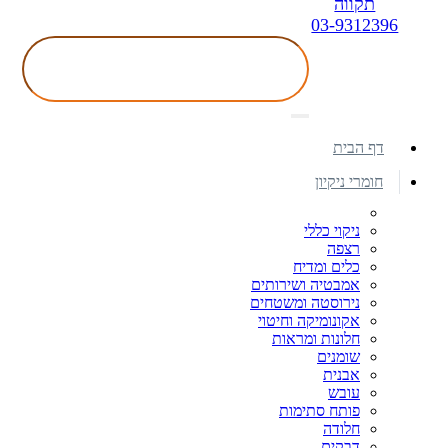
תקווה
03-9312396
דף הבית
חומרי ניקיון
ניקוי כללי
רצפה
כלים ומדיח
אמבטיה ושירותים
נירוסטה ומשטחים
אקונומיקה וחיטוי
חלונות ומראות
שומנים
אבנית
עובש
פותח סתימות
חלודה
דבקים