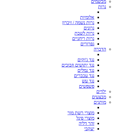
מבשמים
נרות
אלומיות
נרות נשמה / זיכרון
נרונים
נרות לשבת
נרות ריחניים
גפרורים
הדברה
נגד ג'וקים
נגד יתושים וזבובים
נגד נמלים
נגד עכברים
נגד עש
פשפשים
ילדים
מבצעים
מותגים
מוצרי רשת מור
מוצרי פינל
זהר דליה
יעקבי