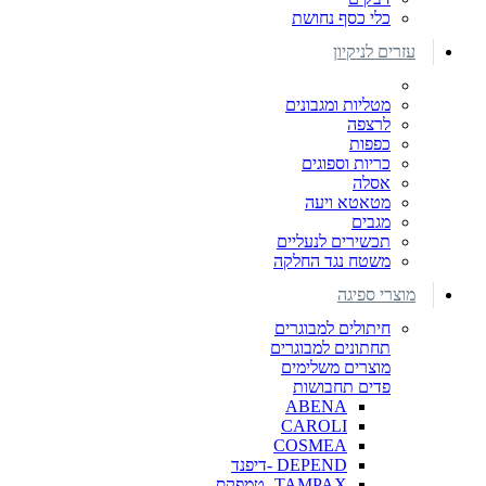
כלי כסף נחושת
עזרים לניקיון
מטליות ומגבונים
לרצפה
כפפות
כריות וספוגים
אסלה
מטאטא ויעה
מגבים
תכשירים לנעליים
משטח נגד החלקה
מוצרי ספיגה
חיתולים למבוגרים
תחתונים למבוגרים
מוצרים משלימים
פדים תחבושות
ABENA
CAROLI
COSMEA
DEPEND -דיפנד
TAMPAX- טמפקס