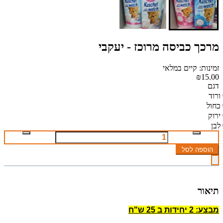
מרכך כביסה מרוכז - יעקבי
זמינות: קיים במלאי
₪15.00
דגם
ורוד
כחול
ירוק
לבן
הוספה לסל
תיאור
מבצע: 2 יחידות ב 25 ש"ח