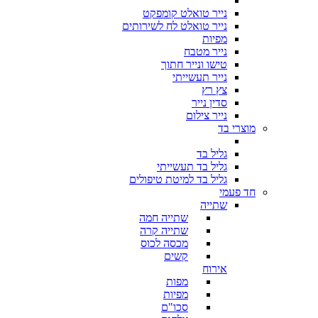
נייר טואלט קומפקט
נייר טואלט לח לשירותים
מפיות
נייר מטבח
טישו ונייר חתוך
נייר תעשייתי
צץ רץ
סדין נייר
נייר צילום
מוצרי בד
גליל בד
גליל בד תעשייתי
גליל בד למיטת טיפולים
חד פעמי
שתייה
שתייה חמה
שתייה קרה
מכסה לכוס
קשים
אירוח
מפות
מפיות
סכו"ם