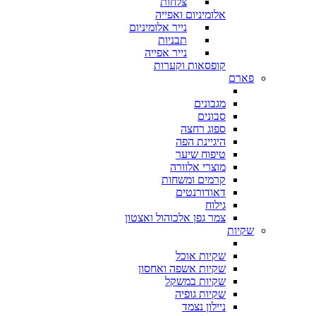
צלחות
אלומיניום ואפייה
נייר אלומיניום
תבניות
נייר אפייה
קופסאות וקערות
פארם
מגבונים
סבונים
ספוג רחצה
היגיינת הפה
טיפוח שיער
מוצרי אלוורה
קרמים ומשחות
דאודורנטים
גילוח
צמר גפן אלכוהול ואצטון
שקיות
שקיות אוכל
שקיות אשפה ואחסון
שקיות במשקל
שקיות גופיה
ניילון נצמד