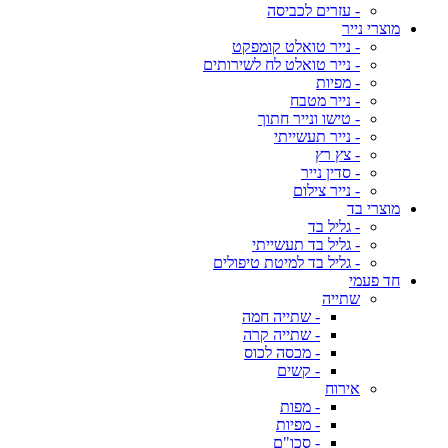
- עזרים לכביסה
מוצרי נייר
- נייר טואלט קומפקט
- נייר טואלט לח לשירותים
- מפיות
- נייר מטבח
- טישו ונייר חתוך
- נייר תעשייתי
- צץ רץ
- סדין נייר
- נייר צילום
מוצרי בד
- גליל בד
- גליל בד תעשייתי
- גליל בד למיטת טיפולים
חד פעמי
שתייה
- שתייה חמה
- שתייה קרה
- מכסה לכוס
- קשים
אירוח
- מפות
- מפיות
- סכו"ם