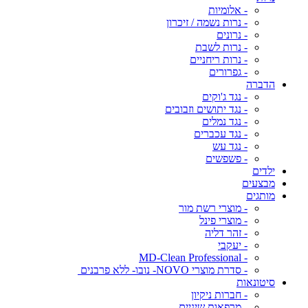
- אלומיות
- נרות נשמה / זיכרון
- נרונים
- נרות לשבת
- נרות ריחניים
- גפרורים
הדברה
- נגד ג'וקים
- נגד יתושים וזבובים
- נגד נמלים
- נגד עכברים
- נגד עש
- פשפשים
ילדים
מבצעים
מותגים
- מוצרי רשת מור
- מוצרי פינל
- זהר דליה
- יעקבי
- MD-Clean Professional
- סדרת מוצרי NOVO- נובו- ללא פרבנים
סיטונאות
- חברות ניקיון
- מרפאות שיניים