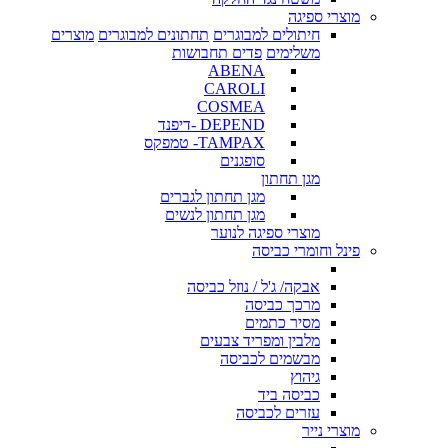
מוצרי ספיגה
חיתולים למבוגרים
תחתונים למבוגרים
מוצרים
משלימים
פדים תחבושות
ABENA
CAROLI
COSMEA
DEPEND -דיפנד
TAMPAX- טמפקס
סופגנים
מגן תחתון
מגן תחתון לגברים
מגן תחתון לנשים
מוצרי ספיגה לנוער
פינל וחומרי כביסה
אבקה/ ג'ל / נוזל כביסה
מרכך כביסה
מסיר כתמים
מלבין ומפריד צבעים
מבשמים לכביסה
גיהוץ
כביסה ביד
עזרים לכביסה
מוצרי נייר