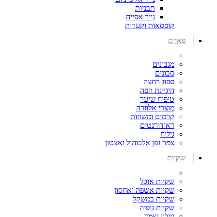
תבניות
נייר אפייה
קופסאות וקערות
פארם
מגבונים
סבונים
ספוג רחצה
היגיינת הפה
טיפוח שיער
מוצרי אלוורה
קרמים ומשחות
דאודורנטים
גילוח
צמר גפן אלכוהול ואצטון
שקיות
שקיות אוכל
שקיות אשפה ואחסון
שקיות במשקל
שקיות גופיה
ניילון נצמד