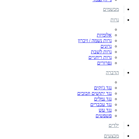
מבשמים
נרות
אלומיות
נרות נשמה / זיכרון
נרונים
נרות לשבת
נרות ריחניים
גפרורים
הדברה
נגד ג'וקים
נגד יתושים וזבובים
נגד נמלים
נגד עכברים
נגד עש
פשפשים
ילדים
מבצעים