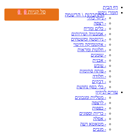
דף הבית
סל קניות
0
0
חומרי ניקיון
התחברות \ הרשמה
- ניקוי כללי
- רצפה
- כלים ומדיח
- אמבטיה ושירותים
- נירוסטה ומשטחים
- אקונומיקה וחיטוי
- חלונות ומראות
- שומנים
- אבנית
- עובש
- פותח סתימות
- חלודה
- דבקים
- כלי כסף נחושת
עזרים לניקיון
- מטליות ומגבונים
- לרצפה
- כפפות
- כריות וספוגים
- אסלה
- מטאטא ויעה
- מגבים