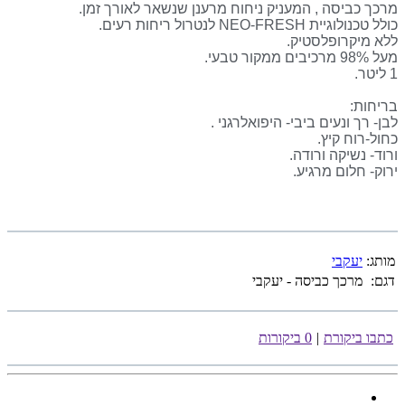
מרכך כביסה , המעניק ניחוח מרענן שנשאר לאורך זמן.
כולל טכנולוגיית
NEO-FRESH לנטרול ריחות רעים.
ללא מיקרופלסטיק.
מעל 98% מרכיבים ממקור טבעי.
1 ליטר.
בריחות:
לבן- רך ונעים ביבי- היפואלרגני .
כחול-רוח קיץ.
ורוד- נשיקה ורודה.
ירוק- חלום מרגיע.
מותג:
יעקבי
דגם:
מרכך כביסה - יעקבי
כתבו ביקורת
|
0 ביקורות