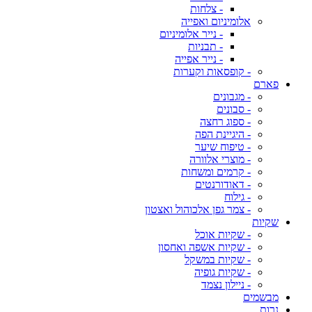
- צלחות
אלומיניום ואפייה
- נייר אלומיניום
- תבניות
- נייר אפייה
- קופסאות וקערות
פארם
- מגבונים
- סבונים
- ספוג רחצה
- היגיינת הפה
- טיפוח שיער
- מוצרי אלוורה
- קרמים ומשחות
- דאודורנטים
- גילוח
- צמר גפן אלכוהול ואצטון
שקיות
- שקיות אוכל
- שקיות אשפה ואחסון
- שקיות במשקל
- שקיות גופיה
- ניילון נצמד
מבשמים
נרות