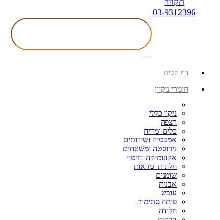
תקווה
03-9312396
דף הבית
חומרי ניקיון
ניקוי כללי
רצפה
כלים ומדיח
אמבטיה ושירותים
נירוסטה ומשטחים
אקונומיקה וחיטוי
חלונות ומראות
שומנים
אבנית
עובש
פותח סתימות
חלודה
דבקים