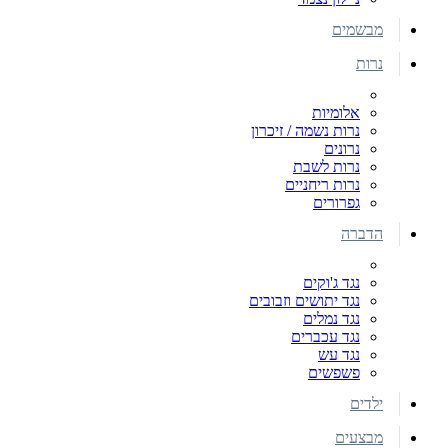
מבשמים
נרות
אלומיות
נרות נשמה / זיכרון
נרונים
נרות לשבת
נרות ריחניים
גפרורים
הדברה
נגד ג'וקים
נגד יתושים וזבובים
נגד נמלים
נגד עכברים
נגד עש
פשפשים
ילדים
מבצעים