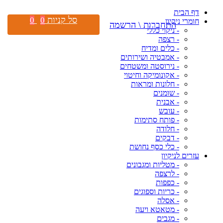
דף הבית
סל קניות
0
0
חומרי ניקיון
התחברות \ הרשמה
- ניקוי כללי
- רצפה
- כלים ומדיח
- אמבטיה ושירותים
- נירוסטה ומשטחים
- אקונומיקה וחיטוי
- חלונות ומראות
- שומנים
- אבנית
- עובש
- פותח סתימות
- חלודה
- דבקים
- כלי כסף נחושת
עזרים לניקיון
- מטליות ומגבונים
- לרצפה
- כפפות
- כריות וספוגים
- אסלה
- מטאטא ויעה
- מגבים