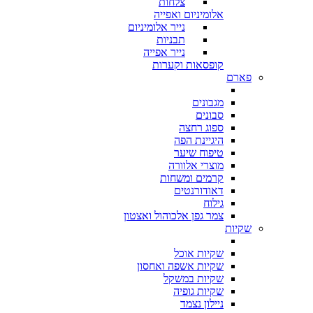
צלחות
אלומיניום ואפייה
נייר אלומיניום
תבניות
נייר אפייה
קופסאות וקערות
פארם
מגבונים
סבונים
ספוג רחצה
היגיינת הפה
טיפוח שיער
מוצרי אלוורה
קרמים ומשחות
דאודורנטים
גילוח
צמר גפן אלכוהול ואצטון
שקיות
שקיות אוכל
שקיות אשפה ואחסון
שקיות במשקל
שקיות גופיה
ניילון נצמד