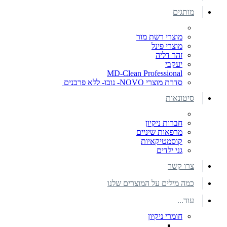
מותגים
מוצרי רשת מור
מוצרי פינל
זהר דליה
יעקבי
MD-Clean Professional
סדרת מוצרי NOVO- נובו- ללא פרבנים
סיטונאות
חברות ניקיון
מרפאות שיניים
קוסמטיקאיות
גני ילדים
צרו קשר
כמה מילים על המוצרים שלנו
עוד...
חומרי ניקיון