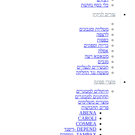
כלי כסף נחושת
עזרים לניקיון
מטליות ומגבונים
לרצפה
כפפות
כריות וספוגים
אסלה
מטאטא ויעה
מגבים
תכשירים לנעליים
משטח נגד החלקה
מוצרי ספיגה
חיתולים למבוגרים
תחתונים למבוגרים
מוצרים משלימים
פדים תחבושות
ABENA
CAROLI
COSMEA
DEPEND -דיפנד
TAMPAX- טמפקס