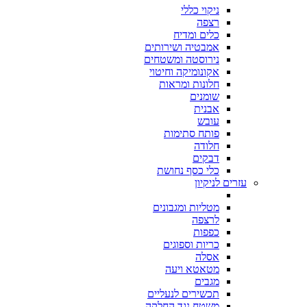
ניקוי כללי
רצפה
כלים ומדיח
אמבטיה ושירותים
נירוסטה ומשטחים
אקונומיקה וחיטוי
חלונות ומראות
שומנים
אבנית
עובש
פותח סתימות
חלודה
דבקים
כלי כסף נחושת
עזרים לניקיון
מטליות ומגבונים
לרצפה
כפפות
כריות וספוגים
אסלה
מטאטא ויעה
מגבים
תכשירים לנעליים
משטח נגד החלקה