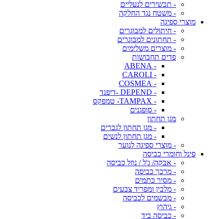
- תכשירים לנעליים
- משטח נגד החלקה
מוצרי ספיגה
- חיתולים למבוגרים
- תחתונים למבוגרים
- מוצרים משלימים
פדים תחבושות
- ABENA
- CAROLI
- COSMEA
- DEPEND -דיפנד
- TAMPAX- טמפקס
- סופגנים
מגן תחתון
- מגן תחתון לגברים
- מגן תחתון לנשים
- מוצרי ספיגה לנוער
פינל וחומרי כביסה
- אבקה/ ג'ל / נוזל כביסה
- מרכך כביסה
- מסיר כתמים
- מלבין ומפריד צבעים
- מבשמים לכביסה
- גיהוץ
- כביסה ביד