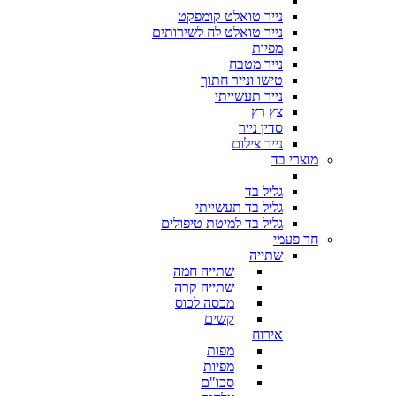
נייר טואלט קומפקט
נייר טואלט לח לשירותים
מפיות
נייר מטבח
טישו ונייר חתוך
נייר תעשייתי
צץ רץ
סדין נייר
נייר צילום
מוצרי בד
גליל בד
גליל בד תעשייתי
גליל בד למיטת טיפולים
חד פעמי
שתייה
שתייה חמה
שתייה קרה
מכסה לכוס
קשים
אירוח
מפות
מפיות
סכו"ם