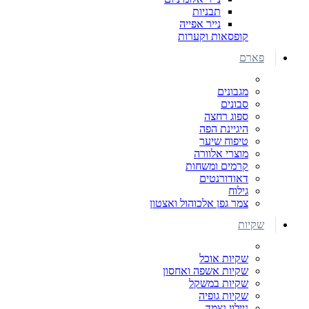
תבניות
נייר אפייה
קופסאות וקערות
פארם
מגבונים
סבונים
ספוג רחצה
היגיינת הפה
טיפוח שיער
מוצרי אלוורה
קרמים ומשחות
דאודורנטים
גילוח
צמר גפן אלכוהול ואצטון
שקיות
שקיות אוכל
שקיות אשפה ואחסון
שקיות במשקל
שקיות גופיה
ניילון נצמד