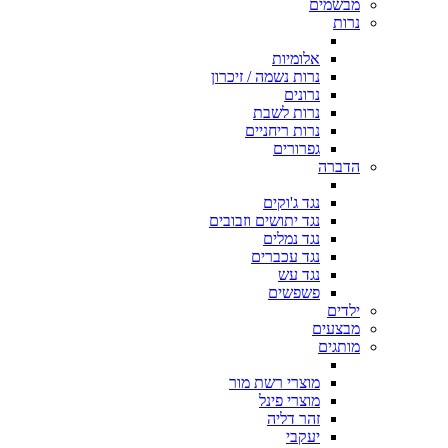
מבשמים
נרות
אלומיות
נרות נשמה / זיכרון
נרונים
נרות לשבת
נרות ריחניים
גפרורים
הדברה
נגד ג'וקים
נגד יתושים וזבובים
נגד נמלים
נגד עכברים
נגד עש
פשפשים
ילדים
מבצעים
מותגים
מוצרי רשת מור
מוצרי פינל
זהר דליה
יעקבי