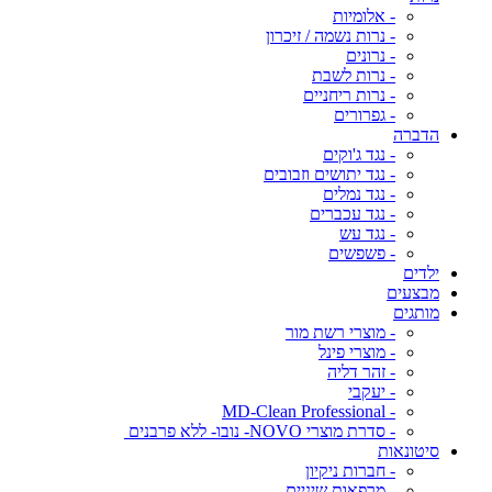
- אלומיות
- נרות נשמה / זיכרון
- נרונים
- נרות לשבת
- נרות ריחניים
- גפרורים
הדברה
- נגד ג'וקים
- נגד יתושים וזבובים
- נגד נמלים
- נגד עכברים
- נגד עש
- פשפשים
ילדים
מבצעים
מותגים
- מוצרי רשת מור
- מוצרי פינל
- זהר דליה
- יעקבי
- MD-Clean Professional
- סדרת מוצרי NOVO- נובו- ללא פרבנים
סיטונאות
- חברות ניקיון
- מרפאות שיניים