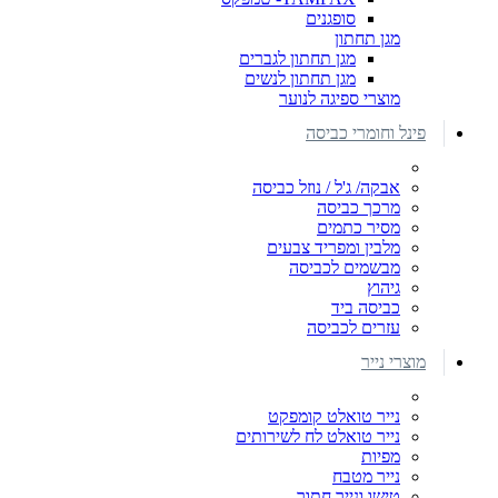
סופגנים
מגן תחתון
מגן תחתון לגברים
מגן תחתון לנשים
מוצרי ספיגה לנוער
פינל וחומרי כביסה
אבקה/ ג'ל / נוזל כביסה
מרכך כביסה
מסיר כתמים
מלבין ומפריד צבעים
מבשמים לכביסה
גיהוץ
כביסה ביד
עזרים לכביסה
מוצרי נייר
נייר טואלט קומפקט
נייר טואלט לח לשירותים
מפיות
נייר מטבח
טישו ונייר חתוך