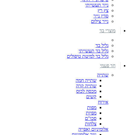
נייר תעשייתי
צץ רץ
סדין נייר
נייר צילום
מוצרי בד
גליל בד
גליל בד תעשייתי
גליל בד למיטת טיפולים
חד פעמי
שתייה
שתייה חמה
שתייה קרה
מכסה לכוס
קשים
אירוח
מפות
מפיות
סכו"ם
צלחות
אלומיניום ואפייה
נייר אלומיניום