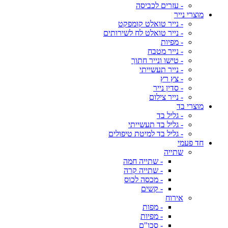
- עזרים לכביסה
מוצרי נייר
- נייר טואלט קומפקט
- נייר טואלט לח לשירותים
- מפיות
- נייר מטבח
- טישו ונייר חתוך
- נייר תעשייתי
- צץ רץ
- סדין נייר
- נייר צילום
מוצרי בד
- גליל בד
- גליל בד תעשייתי
- גליל בד למיטת טיפולים
חד פעמי
שתייה
- שתייה חמה
- שתייה קרה
- מכסה לכוס
- קשים
אירוח
- מפות
- מפיות
- סכו"ם