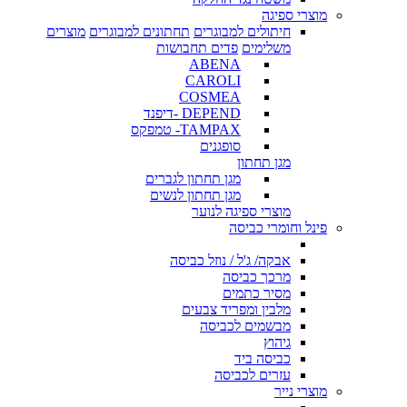
מוצרי ספיגה
חיתולים למבוגרים
תחתונים למבוגרים
מוצרים
משלימים
פדים תחבושות
ABENA
CAROLI
COSMEA
DEPEND -דיפנד
TAMPAX- טמפקס
סופגנים
מגן תחתון
מגן תחתון לגברים
מגן תחתון לנשים
מוצרי ספיגה לנוער
פינל וחומרי כביסה
אבקה/ ג'ל / נוזל כביסה
מרכך כביסה
מסיר כתמים
מלבין ומפריד צבעים
מבשמים לכביסה
גיהוץ
כביסה ביד
עזרים לכביסה
מוצרי נייר