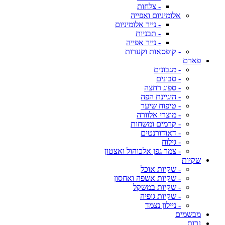
- צלחות
אלומיניום ואפייה
- נייר אלומיניום
- תבניות
- נייר אפייה
- קופסאות וקערות
פארם
- מגבונים
- סבונים
- ספוג רחצה
- היגיינת הפה
- טיפוח שיער
- מוצרי אלוורה
- קרמים ומשחות
- דאודורנטים
- גילוח
- צמר גפן אלכוהול ואצטון
שקיות
- שקיות אוכל
- שקיות אשפה ואחסון
- שקיות במשקל
- שקיות גופיה
- ניילון נצמד
מבשמים
נרות