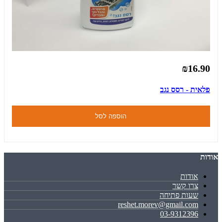
₪16.90
פלאית - רסס נגב
הוספה לסל
אודות
אודות
צרו קשר
שעות פתיחה
reshet.morev@gmail.com
03-9312396