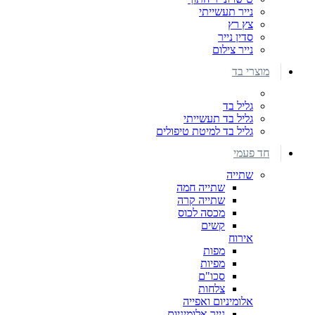
נייר תעשייתי
צץ רץ
סדין נייר
נייר צילום
מוצרי בד
גליל בד
גליל בד תעשייתי
גליל בד למיטת טיפולים
חד פעמי
שתייה
שתייה חמה
שתייה קרה
מכסה לכוס
קשים
אירוח
מפות
מפיות
סכו"ם
צלחות
אלומיניום ואפייה
נייר אלומיניום