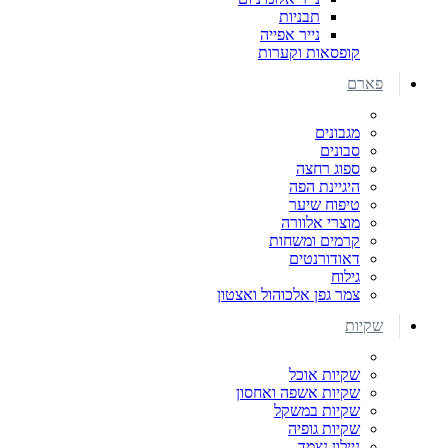
תבניות
נייר אפייה
קופסאות וקערות
פארם
מגבונים
סבונים
ספוג רחצה
היגיינת הפה
טיפוח שיער
מוצרי אלוורה
קרמים ומשחות
דאודורנטים
גילוח
צמר גפן אלכוהול ואצטון
שקיות
שקיות אוכל
שקיות אשפה ואחסון
שקיות במשקל
שקיות גופיה
ניילון נצמד