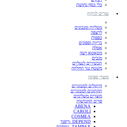
כלי כסף נחושת
עזרים לניקיון
מטליות ומגבונים
לרצפה
כפפות
כריות וספוגים
אסלה
מטאטא ויעה
מגבים
תכשירים לנעליים
משטח נגד החלקה
מוצרי ספיגה
חיתולים למבוגרים
תחתונים למבוגרים
מוצרים משלימים
פדים תחבושות
ABENA
CAROLI
COSMEA
DEPEND -דיפנד
TAMPAX- טמפקס