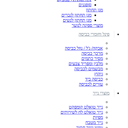
סופגנים
מגן תחתון
מגן תחתון לגברים
מגן תחתון לנשים
מוצרי ספיגה לנוער
פינל וחומרי כביסה
אבקה/ ג'ל / נוזל כביסה
מרכך כביסה
מסיר כתמים
מלבין ומפריד צבעים
מבשמים לכביסה
גיהוץ
כביסה ביד
עזרים לכביסה
מוצרי נייר
נייר טואלט קומפקט
נייר טואלט לח לשירותים
מפיות
נייר מטבח
טישו ונייר חתוך