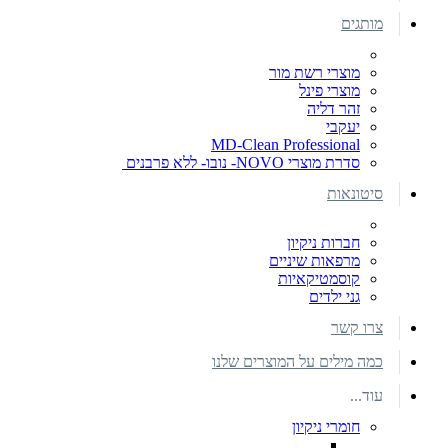
מותגים
מוצרי רשת מור
מוצרי פינל
זהר דליה
יעקבי
MD-Clean Professional
סדרת מוצרי NOVO- נובו- ללא פרבנים
סיטונאות
חברות ניקיון
מרפאות שיניים
קוסמטיקאיות
גני ילדים
צרו קשר
כמה מילים על המוצרים שלנו
עוד...
חומרי ניקיון