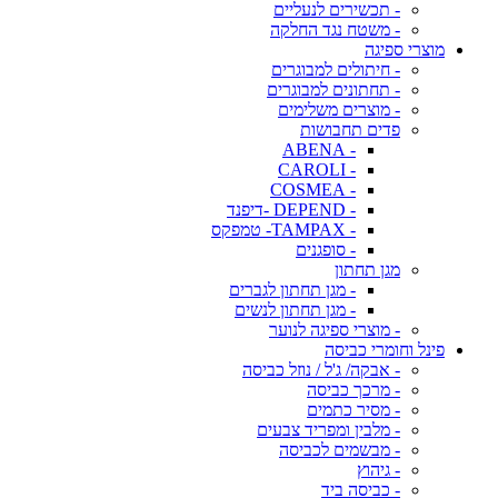
- תכשירים לנעליים
- משטח נגד החלקה
מוצרי ספיגה
- חיתולים למבוגרים
- תחתונים למבוגרים
- מוצרים משלימים
פדים תחבושות
- ABENA
- CAROLI
- COSMEA
- DEPEND -דיפנד
- TAMPAX- טמפקס
- סופגנים
מגן תחתון
- מגן תחתון לגברים
- מגן תחתון לנשים
- מוצרי ספיגה לנוער
פינל וחומרי כביסה
- אבקה/ ג'ל / נוזל כביסה
- מרכך כביסה
- מסיר כתמים
- מלבין ומפריד צבעים
- מבשמים לכביסה
- גיהוץ
- כביסה ביד