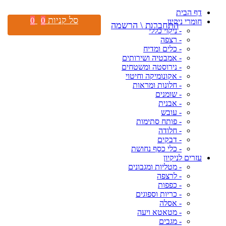
דף הבית
סל קניות
0
0
חומרי ניקיון
התחברות \ הרשמה
- ניקוי כללי
- רצפה
- כלים ומדיח
- אמבטיה ושירותים
- נירוסטה ומשטחים
- אקונומיקה וחיטוי
- חלונות ומראות
- שומנים
- אבנית
- עובש
- פותח סתימות
- חלודה
- דבקים
- כלי כסף נחושת
עזרים לניקיון
- מטליות ומגבונים
- לרצפה
- כפפות
- כריות וספוגים
- אסלה
- מטאטא ויעה
- מגבים