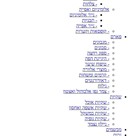
- צלחות
אלומיניום ואפייה
- נייר אלומיניום
- תבניות
- נייר אפייה
- קופסאות וקערות
פארם
- מגבונים
- סבונים
- ספוג רחצה
- היגיינת הפה
- טיפוח שיער
- מוצרי אלוורה
- קרמים ומשחות
- דאודורנטים
- גילוח
- צמר גפן אלכוהול ואצטון
שקיות
- שקיות אוכל
- שקיות אשפה ואחסון
- שקיות במשקל
- שקיות גופיה
- ניילון נצמד
מבשמים
נרות