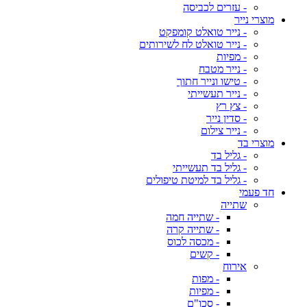
- עזרים לכביסה
מוצרי נייר
- נייר טואלט קומפקט
- נייר טואלט לח לשירותים
- מפיות
- נייר מטבח
- טישו ונייר חתוך
- נייר תעשייתי
- צץ רץ
- סדין נייר
- נייר צילום
מוצרי בד
- גליל בד
- גליל בד תעשייתי
- גליל בד למיטת טיפולים
חד פעמי
שתייה
- שתייה חמה
- שתייה קרה
- מכסה לכוס
- קשים
אירוח
- מפות
- מפיות
- סכו"ם