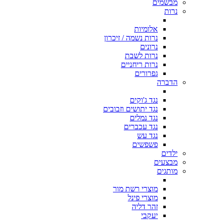
מבשמים
נרות
אלומיות
נרות נשמה / זיכרון
נרונים
נרות לשבת
נרות ריחניים
גפרורים
הדברה
נגד ג'וקים
נגד יתושים וזבובים
נגד נמלים
נגד עכברים
נגד עש
פשפשים
ילדים
מבצעים
מותגים
מוצרי רשת מור
מוצרי פינל
זהר דליה
יעקבי