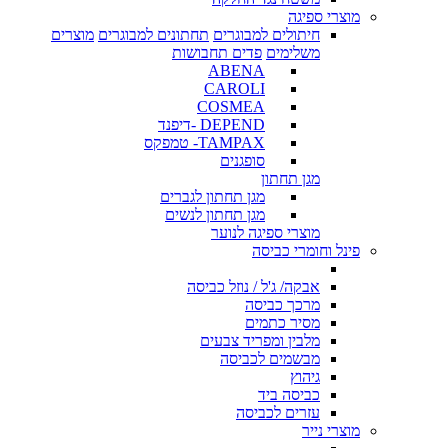
מוצרי ספיגה
חיתולים למבוגרים
תחתונים למבוגרים
מוצרים
משלימים
פדים תחבושות
ABENA
CAROLI
COSMEA
DEPEND -דיפנד
TAMPAX- טמפקס
סופגנים
מגן תחתון
מגן תחתון לגברים
מגן תחתון לנשים
מוצרי ספיגה לנוער
פינל וחומרי כביסה
אבקה/ ג'ל / נוזל כביסה
מרכך כביסה
מסיר כתמים
מלבין ומפריד צבעים
מבשמים לכביסה
גיהוץ
כביסה ביד
עזרים לכביסה
מוצרי נייר