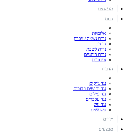
מבשמים
נרות
אלומיות
נרות נשמה / זיכרון
נרונים
נרות לשבת
נרות ריחניים
גפרורים
הדברה
נגד ג'וקים
נגד יתושים וזבובים
נגד נמלים
נגד עכברים
נגד עש
פשפשים
ילדים
מבצעים