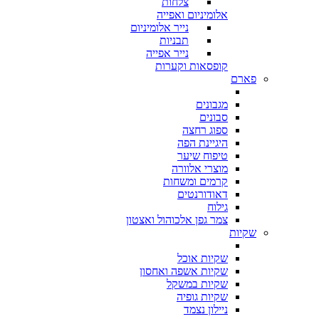
צלחות
אלומיניום ואפייה
נייר אלומיניום
תבניות
נייר אפייה
קופסאות וקערות
פארם
מגבונים
סבונים
ספוג רחצה
היגיינת הפה
טיפוח שיער
מוצרי אלוורה
קרמים ומשחות
דאודורנטים
גילוח
צמר גפן אלכוהול ואצטון
שקיות
שקיות אוכל
שקיות אשפה ואחסון
שקיות במשקל
שקיות גופיה
ניילון נצמד