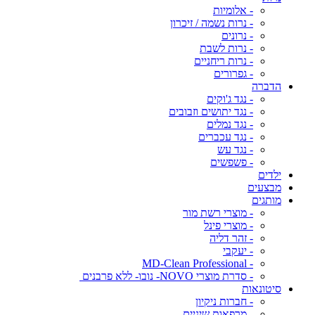
- אלומיות
- נרות נשמה / זיכרון
- נרונים
- נרות לשבת
- נרות ריחניים
- גפרורים
הדברה
- נגד ג'וקים
- נגד יתושים וזבובים
- נגד נמלים
- נגד עכברים
- נגד עש
- פשפשים
ילדים
מבצעים
מותגים
- מוצרי רשת מור
- מוצרי פינל
- זהר דליה
- יעקבי
- MD-Clean Professional
- סדרת מוצרי NOVO- נובו- ללא פרבנים
סיטונאות
- חברות ניקיון
- מרפאות שיניים