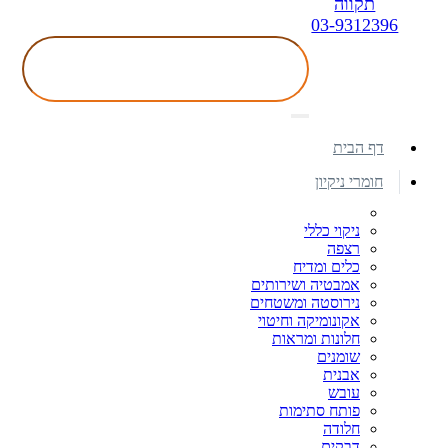
תקווה
03-9312396
דף הבית
חומרי ניקיון
ניקוי כללי
רצפה
כלים ומדיח
אמבטיה ושירותים
נירוסטה ומשטחים
אקונומיקה וחיטוי
חלונות ומראות
שומנים
אבנית
עובש
פותח סתימות
חלודה
דבקים