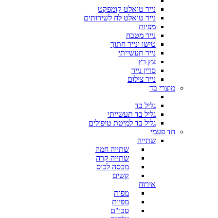
נייר טואלט קומפקט
נייר טואלט לח לשירותים
מפיות
נייר מטבח
טישו ונייר חתוך
נייר תעשייתי
צץ רץ
סדין נייר
נייר צילום
מוצרי בד
גליל בד
גליל בד תעשייתי
גליל בד למיטת טיפולים
חד פעמי
שתייה
שתייה חמה
שתייה קרה
מכסה לכוס
קשים
אירוח
מפות
מפיות
סכו"ם