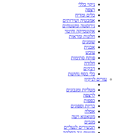
ניקוי כללי
רצפה
כלים ומדיח
אמבטיה ושירותים
נירוסטה ומשטחים
אקונומיקה וחיטוי
חלונות ומראות
שומנים
אבנית
עובש
פותח סתימות
חלודה
דבקים
כלי כסף נחושת
עזרים לניקיון
מטליות ומגבונים
לרצפה
כפפות
כריות וספוגים
אסלה
מטאטא ויעה
מגבים
תכשירים לנעליים
משטח נגד החלקה