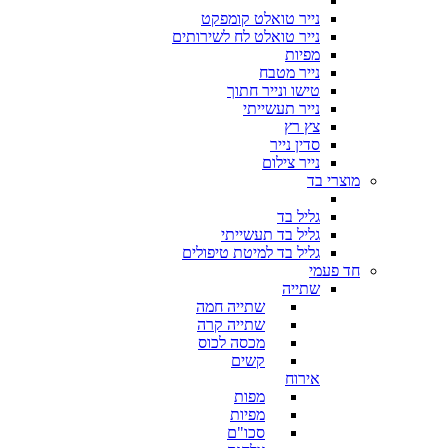
נייר טואלט קומפקט
נייר טואלט לח לשירותים
מפיות
נייר מטבח
טישו ונייר חתוך
נייר תעשייתי
צץ רץ
סדין נייר
נייר צילום
מוצרי בד
גליל בד
גליל בד תעשייתי
גליל בד למיטת טיפולים
חד פעמי
שתייה
שתייה חמה
שתייה קרה
מכסה לכוס
קשים
אירוח
מפות
מפיות
סכו"ם