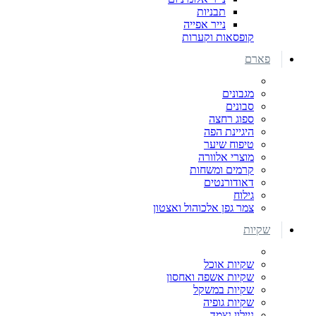
תבניות
נייר אפייה
קופסאות וקערות
פארם
מגבונים
סבונים
ספוג רחצה
היגיינת הפה
טיפוח שיער
מוצרי אלוורה
קרמים ומשחות
דאודורנטים
גילוח
צמר גפן אלכוהול ואצטון
שקיות
שקיות אוכל
שקיות אשפה ואחסון
שקיות במשקל
שקיות גופיה
ניילון נצמד