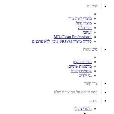
מותגים
מוצרי רשת מור
מוצרי פינל
זהר דליה
יעקבי
MD-Clean Professional
סדרת מוצרי NOVO- נובו- ללא פרבנים
סיטונאות
חברות ניקיון
מרפאות שיניים
קוסמטיקאיות
גני ילדים
צרו קשר
כמה מילים על המוצרים שלנו
עוד...
חומרי ניקיון