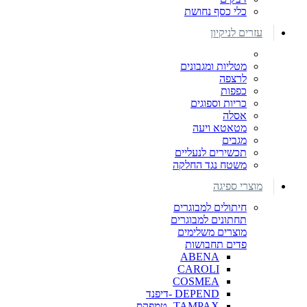
כלי כסף נחושת
עזרים לניקיון
מטליות ומגבונים
לרצפה
כפפות
כריות וספוגים
אסלה
מטאטא ויעה
מגבים
תכשירים לנעליים
משטח נגד החלקה
מוצרי ספיגה
חיתולים למבוגרים
תחתונים למבוגרים
מוצרים משלימים
פדים תחבושות
ABENA
CAROLI
COSMEA
DEPEND -דיפנד
TAMPAX- טמפקס