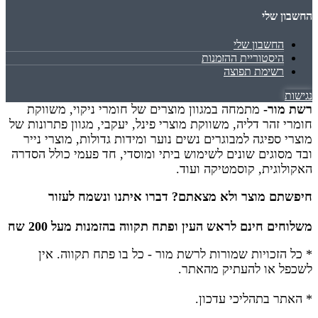
החשבון שלי
החשבון שלי
היסטוריית ההזמנות
רשימת תפוצה
נגישות
רשת מור-
מתמחה במגוון מוצרים של חומרי ניקוי, משווקת
חומרי זהר דליה, משווקת מוצרי פינל, יעקבי, מגוון פתרונות של
מוצרי ספיגה למבוגרים נשים נוער ומידות גדולות, מוצרי נייר
ובד מסוגים שונים לשימוש ביתי ומוסדי, חד פעמי כולל הסדרה
האקולוגית, קוסמטיקה ועוד.
חיפשתם מוצר ולא מצאתם? דברו איתנו ונשמח לעזור
משלוחים חינם לראש העין ופתח תקווה בהזמנות מעל 200 שח
* כל הזכויות שמורות לרשת מור - כל בו פתח תקווה.
אין
לשכפל או להעתיק מהאתר.
* האתר בתהליכי עדכון.