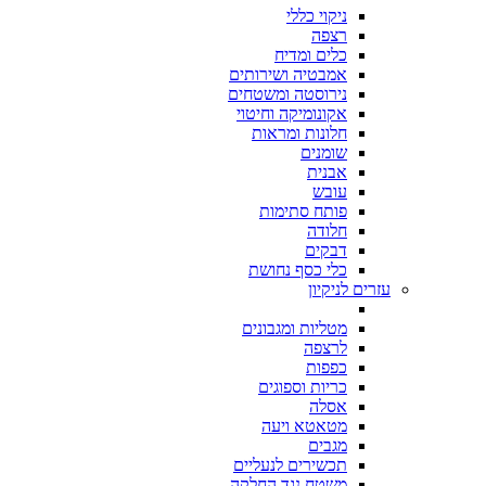
ניקוי כללי
רצפה
כלים ומדיח
אמבטיה ושירותים
נירוסטה ומשטחים
אקונומיקה וחיטוי
חלונות ומראות
שומנים
אבנית
עובש
פותח סתימות
חלודה
דבקים
כלי כסף נחושת
עזרים לניקיון
מטליות ומגבונים
לרצפה
כפפות
כריות וספוגים
אסלה
מטאטא ויעה
מגבים
תכשירים לנעליים
משטח נגד החלקה