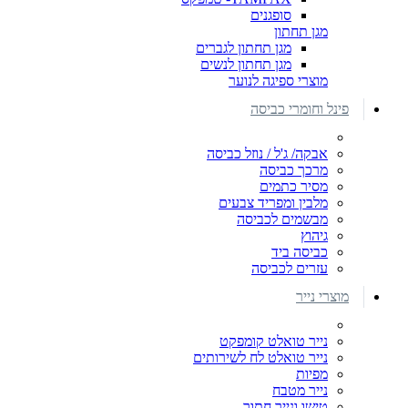
סופגנים
מגן תחתון
מגן תחתון לגברים
מגן תחתון לנשים
מוצרי ספיגה לנוער
פינל וחומרי כביסה
אבקה/ ג'ל / נוזל כביסה
מרכך כביסה
מסיר כתמים
מלבין ומפריד צבעים
מבשמים לכביסה
גיהוץ
כביסה ביד
עזרים לכביסה
מוצרי נייר
נייר טואלט קומפקט
נייר טואלט לח לשירותים
מפיות
נייר מטבח
טישו ונייר חתוך