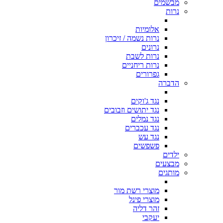
מבשמים
נרות
אלומיות
נרות נשמה / זיכרון
נרונים
נרות לשבת
נרות ריחניים
גפרורים
הדברה
נגד ג'וקים
נגד יתושים וזבובים
נגד נמלים
נגד עכברים
נגד עש
פשפשים
ילדים
מבצעים
מותגים
מוצרי רשת מור
מוצרי פינל
זהר דליה
יעקבי