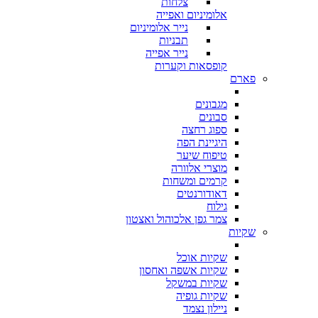
צלחות
אלומיניום ואפייה
נייר אלומיניום
תבניות
נייר אפייה
קופסאות וקערות
פארם
מגבונים
סבונים
ספוג רחצה
היגיינת הפה
טיפוח שיער
מוצרי אלוורה
קרמים ומשחות
דאודורנטים
גילוח
צמר גפן אלכוהול ואצטון
שקיות
שקיות אוכל
שקיות אשפה ואחסון
שקיות במשקל
שקיות גופיה
ניילון נצמד