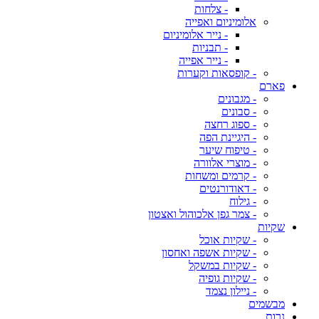
- צלחות
אלומיניום ואפייה
- נייר אלומיניום
- תבניות
- נייר אפייה
- קופסאות וקערות
פארם
- מגבונים
- סבונים
- ספוג רחצה
- היגיינת הפה
- טיפוח שיער
- מוצרי אלוורה
- קרמים ומשחות
- דאודורנטים
- גילוח
- צמר גפן אלכוהול ואצטון
שקיות
- שקיות אוכל
- שקיות אשפה ואחסון
- שקיות במשקל
- שקיות גופיה
- ניילון נצמד
מבשמים
נרות