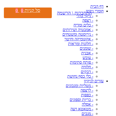
דף הבית
סל קניות
0
0
חומרי ניקיון
התחברות \ הרשמה
- ניקוי כללי
- רצפה
- כלים ומדיח
- אמבטיה ושירותים
- נירוסטה ומשטחים
- אקונומיקה וחיטוי
- חלונות ומראות
- שומנים
- אבנית
- עובש
- פותח סתימות
- חלודה
- דבקים
- כלי כסף נחושת
עזרים לניקיון
- מטליות ומגבונים
- לרצפה
- כפפות
- כריות וספוגים
- אסלה
- מטאטא ויעה
- מגבים