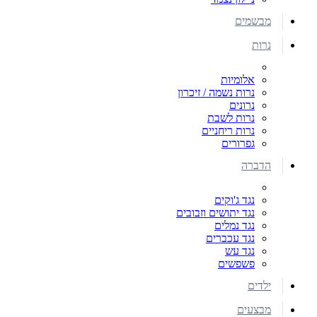
מבשמים
נרות
אלומיות
נרות נשמה / זיכרון
נרונים
נרות לשבת
נרות ריחניים
גפרורים
הדברה
נגד ג'וקים
נגד יתושים וזבובים
נגד נמלים
נגד עכברים
נגד עש
פשפשים
ילדים
מבצעים