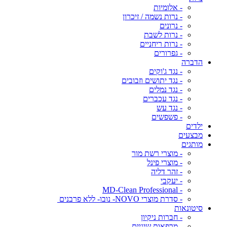
- אלומיות
- נרות נשמה / זיכרון
- נרונים
- נרות לשבת
- נרות ריחניים
- גפרורים
הדברה
- נגד ג'וקים
- נגד יתושים וזבובים
- נגד נמלים
- נגד עכברים
- נגד עש
- פשפשים
ילדים
מבצעים
מותגים
- מוצרי רשת מור
- מוצרי פינל
- זהר דליה
- יעקבי
- MD-Clean Professional
- סדרת מוצרי NOVO- נובו- ללא פרבנים
סיטונאות
- חברות ניקיון
- מרפאות שיניים