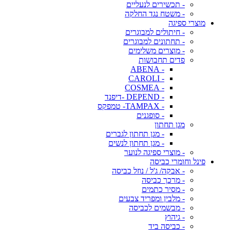
- תכשירים לנעליים
- משטח נגד החלקה
מוצרי ספיגה
- חיתולים למבוגרים
- תחתונים למבוגרים
- מוצרים משלימים
פדים תחבושות
- ABENA
- CAROLI
- COSMEA
- DEPEND -דיפנד
- TAMPAX- טמפקס
- סופגנים
מגן תחתון
- מגן תחתון לגברים
- מגן תחתון לנשים
- מוצרי ספיגה לנוער
פינל וחומרי כביסה
- אבקה/ ג'ל / נוזל כביסה
- מרכך כביסה
- מסיר כתמים
- מלבין ומפריד צבעים
- מבשמים לכביסה
- גיהוץ
- כביסה ביד