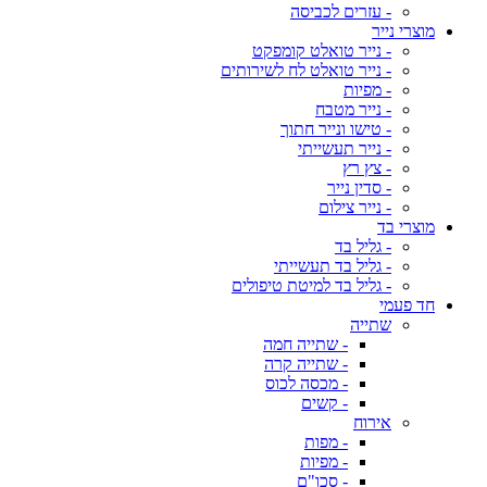
- עזרים לכביסה
מוצרי נייר
- נייר טואלט קומפקט
- נייר טואלט לח לשירותים
- מפיות
- נייר מטבח
- טישו ונייר חתוך
- נייר תעשייתי
- צץ רץ
- סדין נייר
- נייר צילום
מוצרי בד
- גליל בד
- גליל בד תעשייתי
- גליל בד למיטת טיפולים
חד פעמי
שתייה
- שתייה חמה
- שתייה קרה
- מכסה לכוס
- קשים
אירוח
- מפות
- מפיות
- סכו"ם