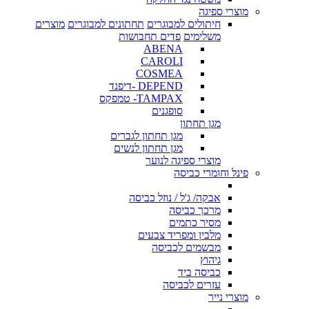
מוצרי ספיגה
חיתולים למבוגרים
תחתונים למבוגרים
מוצרים
משלימים
פדים תחבושות
ABENA
CAROLI
COSMEA
DEPEND -דיפנד
TAMPAX- טמפקס
סופגנים
מגן תחתון
מגן תחתון לגברים
מגן תחתון לנשים
מוצרי ספיגה לנוער
פינל וחומרי כביסה
אבקה/ ג'ל / נוזל כביסה
מרכך כביסה
מסיר כתמים
מלבין ומפריד צבעים
מבשמים לכביסה
גיהוץ
כביסה ביד
עזרים לכביסה
מוצרי נייר