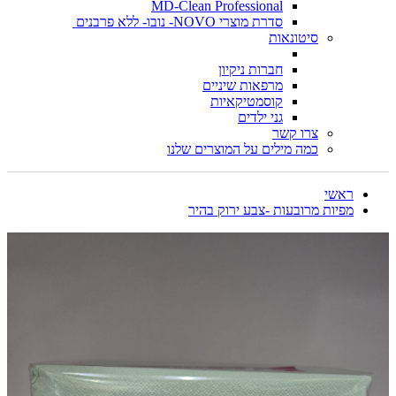
MD-Clean Professional
סדרת מוצרי NOVO- נובו- ללא פרבנים
סיטונאות
חברות ניקיון
מרפאות שיניים
קוסמטיקאיות
גני ילדים
צרו קשר
כמה מילים על המוצרים שלנו
ראשי
מפיות מרובעות -צבע ירוק בהיר