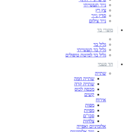
נייר תעשייתי
צץ רץ
סדין נייר
נייר צילום
מוצרי בד
גליל בד
גליל בד תעשייתי
גליל בד למיטת טיפולים
חד פעמי
שתייה
שתייה חמה
שתייה קרה
מכסה לכוס
קשים
אירוח
מפות
מפיות
סכו"ם
צלחות
אלומיניום ואפייה
נייר אלומיניום