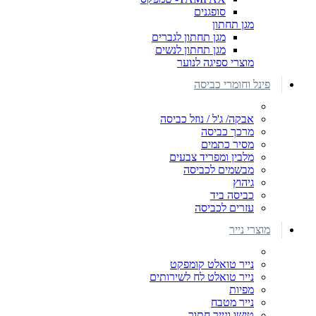
סופגנים
מגן תחתון
מגן תחתון לגברים
מגן תחתון לנשים
מוצרי ספיגה לנוער
פינל וחומרי כביסה
אבקה/ ג'ל / נוזל כביסה
מרכך כביסה
מסיר כתמים
מלבין ומפריד צבעים
מבשמים לכביסה
גיהוץ
כביסה ביד
עזרים לכביסה
מוצרי נייר
נייר טואלט קומפקט
נייר טואלט לח לשירותים
מפיות
נייר מטבח
טישו ונייר חתוך