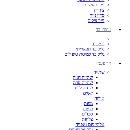
נייר תעשייתי
צץ רץ
סדין נייר
נייר צילום
מוצרי בד
גליל בד
גליל בד תעשייתי
גליל בד למיטת טיפולים
חד פעמי
שתייה
שתייה חמה
שתייה קרה
מכסה לכוס
קשים
אירוח
מפות
מפיות
סכו"ם
צלחות
אלומיניום ואפייה
נייר אלומיניום