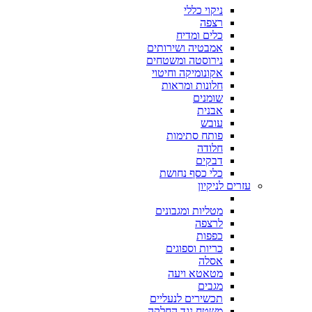
ניקוי כללי
רצפה
כלים ומדיח
אמבטיה ושירותים
נירוסטה ומשטחים
אקונומיקה וחיטוי
חלונות ומראות
שומנים
אבנית
עובש
פותח סתימות
חלודה
דבקים
כלי כסף נחושת
עזרים לניקיון
מטליות ומגבונים
לרצפה
כפפות
כריות וספוגים
אסלה
מטאטא ויעה
מגבים
תכשירים לנעליים
משטח נגד החלקה