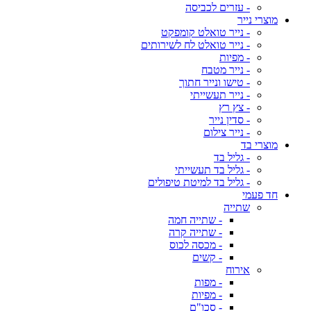
- עזרים לכביסה
מוצרי נייר
- נייר טואלט קומפקט
- נייר טואלט לח לשירותים
- מפיות
- נייר מטבח
- טישו ונייר חתוך
- נייר תעשייתי
- צץ רץ
- סדין נייר
- נייר צילום
מוצרי בד
- גליל בד
- גליל בד תעשייתי
- גליל בד למיטת טיפולים
חד פעמי
שתייה
- שתייה חמה
- שתייה קרה
- מכסה לכוס
- קשים
אירוח
- מפות
- מפיות
- סכו"ם