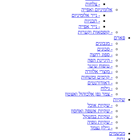
- צלחות
אלומיניום ואפייה
- נייר אלומיניום
- תבניות
- נייר אפייה
- קופסאות וקערות
פארם
- מגבונים
- סבונים
- ספוג רחצה
- היגיינת הפה
- טיפוח שיער
- מוצרי אלוורה
- קרמים ומשחות
- דאודורנטים
- גילוח
- צמר גפן אלכוהול ואצטון
שקיות
- שקיות אוכל
- שקיות אשפה ואחסון
- שקיות במשקל
- שקיות גופיה
- ניילון נצמד
מבשמים
נרות