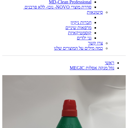
MD-Clean Professional
סדרת מוצרי NOVO- נובו- ללא פרבנים
סיטונאות
חברות ניקיון
מרפאות שיניים
קוסמטיקאיות
גני ילדים
צרו קשר
כמה מילים על המוצרים שלנו
ראשי
נוזל מנקה אסלות MEGIC