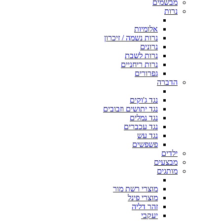
מבשמים
נרות
אלומיות
נרות נשמה / זיכרון
נרונים
נרות לשבת
נרות ריחניים
גפרורים
הדברה
נגד ג'וקים
נגד יתושים וזבובים
נגד נמלים
נגד עכברים
נגד עש
פשפשים
ילדים
מבצעים
מותגים
מוצרי רשת מור
מוצרי פינל
זהר דליה
יעקבי