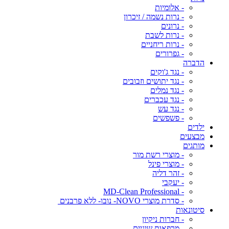
- אלומיות
- נרות נשמה / זיכרון
- נרונים
- נרות לשבת
- נרות ריחניים
- גפרורים
הדברה
- נגד ג'וקים
- נגד יתושים וזבובים
- נגד נמלים
- נגד עכברים
- נגד עש
- פשפשים
ילדים
מבצעים
מותגים
- מוצרי רשת מור
- מוצרי פינל
- זהר דליה
- יעקבי
- MD-Clean Professional
- סדרת מוצרי NOVO- נובו- ללא פרבנים
סיטונאות
- חברות ניקיון
- מרפאות שיניים