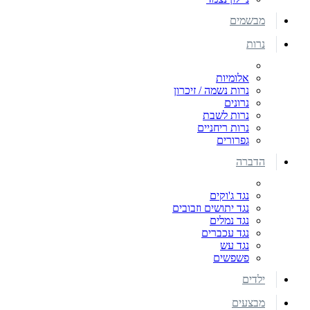
מבשמים
נרות
אלומיות
נרות נשמה / זיכרון
נרונים
נרות לשבת
נרות ריחניים
גפרורים
הדברה
נגד ג'וקים
נגד יתושים וזבובים
נגד נמלים
נגד עכברים
נגד עש
פשפשים
ילדים
מבצעים