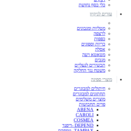
כלי כסף נחושת
עזרים לניקיון
מטליות ומגבונים
לרצפה
כפפות
כריות וספוגים
אסלה
מטאטא ויעה
מגבים
תכשירים לנעליים
משטח נגד החלקה
מוצרי ספיגה
חיתולים למבוגרים
תחתונים למבוגרים
מוצרים משלימים
פדים תחבושות
ABENA
CAROLI
COSMEA
DEPEND -דיפנד
TAMPAX- טמפקס