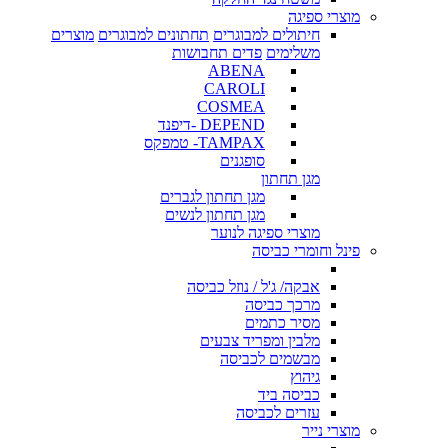
מוצרי ספיגה
חיתולים למבוגרים
תחתונים למבוגרים
מוצרים
משלימים
פדים תחבושות
ABENA
CAROLI
COSMEA
DEPEND -דיפנד
TAMPAX- טמפקס
סופגנים
מגן תחתון
מגן תחתון לגברים
מגן תחתון לנשים
מוצרי ספיגה לנוער
פינל וחומרי כביסה
אבקה/ ג'ל / נוזל כביסה
מרכך כביסה
מסיר כתמים
מלבין ומפריד צבעים
מבשמים לכביסה
גיהוץ
כביסה ביד
עזרים לכביסה
מוצרי נייר