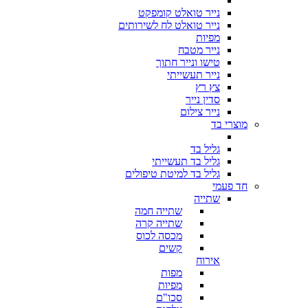
נייר טואלט קומפקט
נייר טואלט לח לשירותים
מפיות
נייר מטבח
טישו ונייר חתוך
נייר תעשייתי
צץ רץ
סדין נייר
נייר צילום
מוצרי בד
גליל בד
גליל בד תעשייתי
גליל בד למיטת טיפולים
חד פעמי
שתייה
שתייה חמה
שתייה קרה
מכסה לכוס
קשים
אירוח
מפות
מפיות
סכו"ם