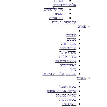
צלחות
אלומיניום ואפייה
נייר אלומיניום
תבניות
נייר אפייה
קופסאות וקערות
פארם
מגבונים
סבונים
ספוג רחצה
היגיינת הפה
טיפוח שיער
מוצרי אלוורה
קרמים ומשחות
דאודורנטים
גילוח
צמר גפן אלכוהול ואצטון
שקיות
שקיות אוכל
שקיות אשפה ואחסון
שקיות במשקל
שקיות גופיה
ניילון נצמד