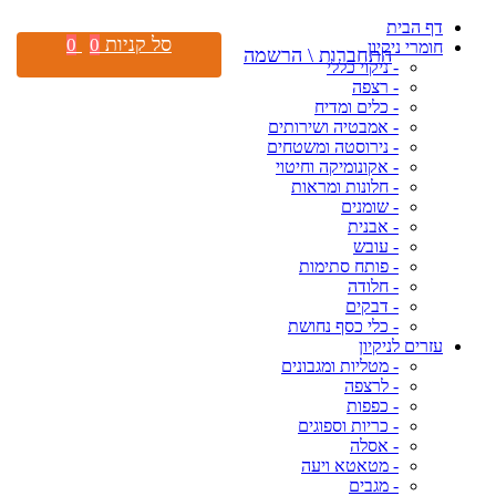
דף הבית
סל קניות
0
0
חומרי ניקיון
התחברות \ הרשמה
- ניקוי כללי
- רצפה
- כלים ומדיח
- אמבטיה ושירותים
- נירוסטה ומשטחים
- אקונומיקה וחיטוי
- חלונות ומראות
- שומנים
- אבנית
- עובש
- פותח סתימות
- חלודה
- דבקים
- כלי כסף נחושת
עזרים לניקיון
- מטליות ומגבונים
- לרצפה
- כפפות
- כריות וספוגים
- אסלה
- מטאטא ויעה
- מגבים