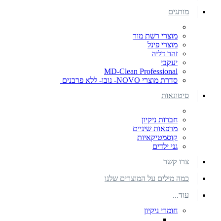
מותגים
מוצרי רשת מור
מוצרי פינל
זהר דליה
יעקבי
MD-Clean Professional
סדרת מוצרי NOVO- נובו- ללא פרבנים
סיטונאות
חברות ניקיון
מרפאות שיניים
קוסמטיקאיות
גני ילדים
צרו קשר
כמה מילים על המוצרים שלנו
עוד...
חומרי ניקיון