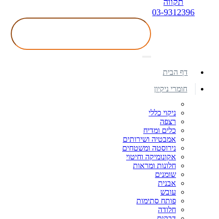
תקווה
03-9312396
דף הבית
חומרי ניקיון
ניקוי כללי
רצפה
כלים ומדיח
אמבטיה ושירותים
נירוסטה ומשטחים
אקונומיקה וחיטוי
חלונות ומראות
שומנים
אבנית
עובש
פותח סתימות
חלודה
דבקים