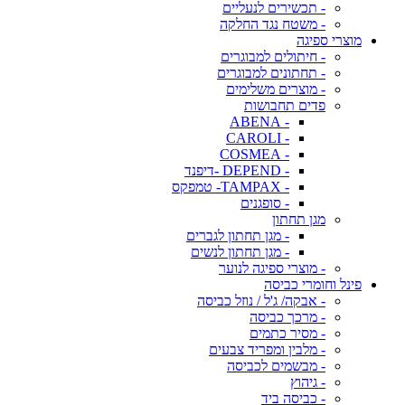
- תכשירים לנעליים
- משטח נגד החלקה
מוצרי ספיגה
- חיתולים למבוגרים
- תחתונים למבוגרים
- מוצרים משלימים
פדים תחבושות
- ABENA
- CAROLI
- COSMEA
- DEPEND -דיפנד
- TAMPAX- טמפקס
- סופגנים
מגן תחתון
- מגן תחתון לגברים
- מגן תחתון לנשים
- מוצרי ספיגה לנוער
פינל וחומרי כביסה
- אבקה/ ג'ל / נוזל כביסה
- מרכך כביסה
- מסיר כתמים
- מלבין ומפריד צבעים
- מבשמים לכביסה
- גיהוץ
- כביסה ביד