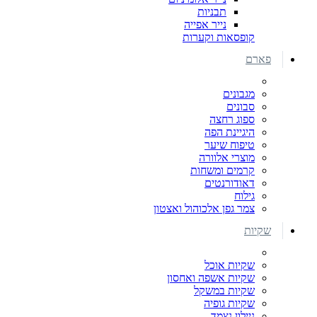
תבניות
נייר אפייה
קופסאות וקערות
פארם
מגבונים
סבונים
ספוג רחצה
היגיינת הפה
טיפוח שיער
מוצרי אלוורה
קרמים ומשחות
דאודורנטים
גילוח
צמר גפן אלכוהול ואצטון
שקיות
שקיות אוכל
שקיות אשפה ואחסון
שקיות במשקל
שקיות גופיה
ניילון נצמד