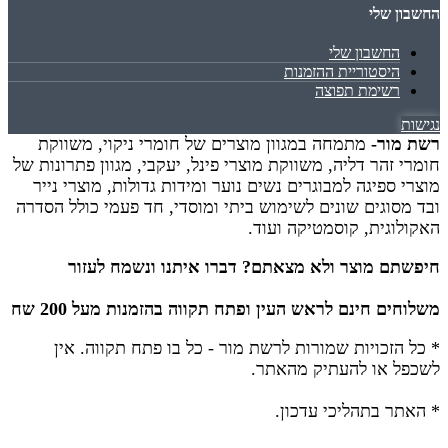
החשבון שלי
החשבון שלי
היסטוריית ההזמנות
רשימת תפוצה
נגישות
רשת מור-
מתמחה במגוון מוצרים של חומרי ניקוי, משווקת
חומרי זהר דליה, משווקת מוצרי פינל, יעקבי, מגוון פתרונות של
מוצרי ספיגה למבוגרים נשים נוער ומידות גדולות, מוצרי נייר
ובד מסוגים שונים לשימוש ביתי ומוסדי, חד פעמי כולל הסדרה
האקולוגית, קוסמטיקה ועוד.
חיפשתם מוצר ולא מצאתם? דברו איתנו ונשמח לעזור
משלוחים חינם לראש העין ופתח תקווה בהזמנות מעל 200 שח
* כל הזכויות שמורות לרשת מור - כל בו פתח תקווה.
אין
לשכפל או להעתיק מהאתר.
* האתר בתהליכי עדכון.