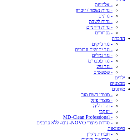
- אלומיות
- נרות נשמה / זיכרון
- נרונים
- נרות לשבת
- נרות ריחניים
- גפרורים
הדברה
- נגד ג'וקים
- נגד יתושים וזבובים
- נגד נמלים
- נגד עכברים
- נגד עש
- פשפשים
ילדים
מבצעים
מותגים
- מוצרי רשת מור
- מוצרי פינל
- זהר דליה
- יעקבי
- MD-Clean Professional
- סדרת מוצרי NOVO- נובו- ללא פרבנים
סיטונאות
- חברות ניקיון
- מרפאות שיניים