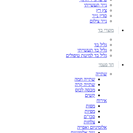
נייר תעשייתי
צץ רץ
סדין נייר
נייר צילום
מוצרי בד
גליל בד
גליל בד תעשייתי
גליל בד למיטת טיפולים
חד פעמי
שתייה
שתייה חמה
שתייה קרה
מכסה לכוס
קשים
אירוח
מפות
מפיות
סכו"ם
צלחות
אלומיניום ואפייה
נייר אלומיניום