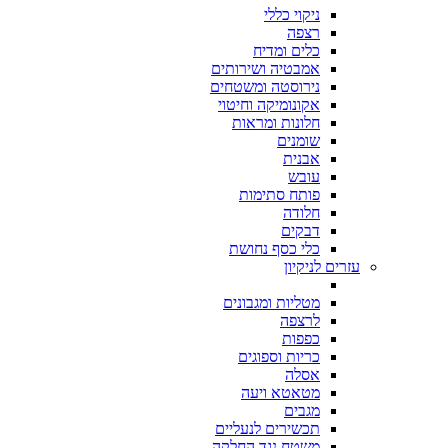
ניקוי כללי
רצפה
כלים ומדיח
אמבטיה ושירותים
נירוסטה ומשטחים
אקונומיקה וחיטוי
חלונות ומראות
שומנים
אבנית
עובש
פותח סתימות
חלודה
דבקים
כלי כסף נחושת
עזרים לניקיון
מטליות ומגבונים
לרצפה
כפפות
כריות וספוגים
אסלה
מטאטא ויעה
מגבים
תכשירים לנעליים
משטח נגד החלקה