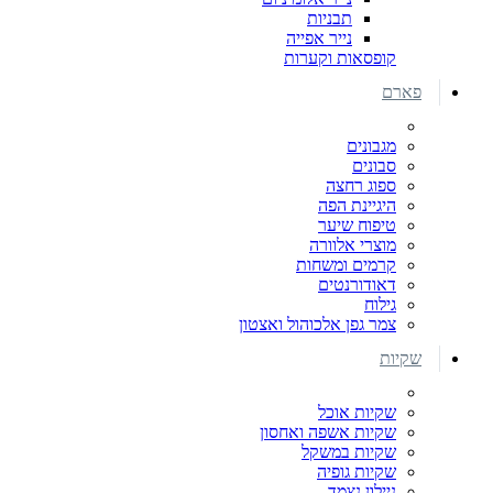
תבניות
נייר אפייה
קופסאות וקערות
פארם
מגבונים
סבונים
ספוג רחצה
היגיינת הפה
טיפוח שיער
מוצרי אלוורה
קרמים ומשחות
דאודורנטים
גילוח
צמר גפן אלכוהול ואצטון
שקיות
שקיות אוכל
שקיות אשפה ואחסון
שקיות במשקל
שקיות גופיה
ניילון נצמד