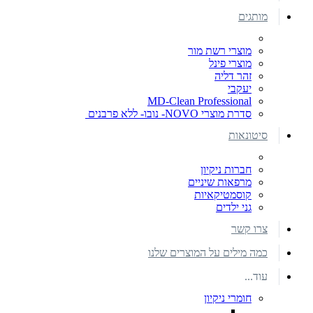
מותגים
מוצרי רשת מור
מוצרי פינל
זהר דליה
יעקבי
MD-Clean Professional
סדרת מוצרי NOVO- נובו- ללא פרבנים
סיטונאות
חברות ניקיון
מרפאות שיניים
קוסמטיקאיות
גני ילדים
צרו קשר
כמה מילים על המוצרים שלנו
עוד...
חומרי ניקיון