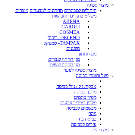
מוצרי ספיגה
חיתולים למבוגרים
תחתונים למבוגרים
מוצרים
משלימים
פדים תחבושות
ABENA
CAROLI
COSMEA
DEPEND -דיפנד
TAMPAX- טמפקס
סופגנים
מגן תחתון
מגן תחתון לגברים
מגן תחתון לנשים
מוצרי ספיגה לנוער
פינל וחומרי כביסה
אבקה/ ג'ל / נוזל כביסה
מרכך כביסה
מסיר כתמים
מלבין ומפריד צבעים
מבשמים לכביסה
גיהוץ
כביסה ביד
עזרים לכביסה
מוצרי נייר