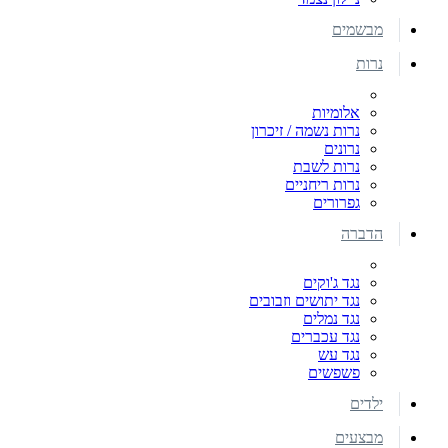
מבשמים
נרות
אלומיות
נרות נשמה / זיכרון
נרונים
נרות לשבת
נרות ריחניים
גפרורים
הדברה
נגד ג'וקים
נגד יתושים וזבובים
נגד נמלים
נגד עכברים
נגד עש
פשפשים
ילדים
מבצעים