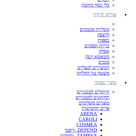
כלי כסף נחושת
עזרים לניקיון
מטליות ומגבונים
לרצפה
כפפות
כריות וספוגים
אסלה
מטאטא ויעה
מגבים
תכשירים לנעליים
משטח נגד החלקה
מוצרי ספיגה
חיתולים למבוגרים
תחתונים למבוגרים
מוצרים משלימים
פדים תחבושות
ABENA
CAROLI
COSMEA
DEPEND -דיפנד
TAMPAX- טמפקס