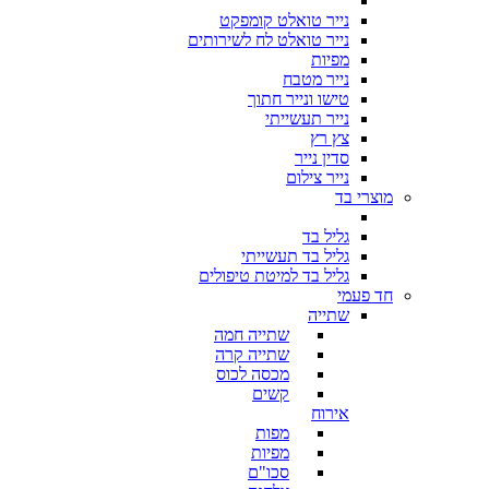
נייר טואלט קומפקט
נייר טואלט לח לשירותים
מפיות
נייר מטבח
טישו ונייר חתוך
נייר תעשייתי
צץ רץ
סדין נייר
נייר צילום
מוצרי בד
גליל בד
גליל בד תעשייתי
גליל בד למיטת טיפולים
חד פעמי
שתייה
שתייה חמה
שתייה קרה
מכסה לכוס
קשים
אירוח
מפות
מפיות
סכו"ם