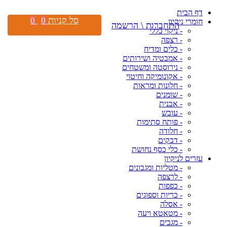
דף הבית
סל קניות
0
0
חומרי ניקיון
התחברות \ הרשמה
- ניקוי כללי
- רצפה
- כלים ומדיח
- אמבטיה ושירותים
- נירוסטה ומשטחים
- אקונומיקה וחיטוי
- חלונות ומראות
- שומנים
- אבנית
- עובש
- פותח סתימות
- חלודה
- דבקים
- כלי כסף נחושת
עזרים לניקיון
- מטליות ומגבונים
- לרצפה
- כפפות
- כריות וספוגים
- אסלה
- מטאטא ויעה
- מגבים