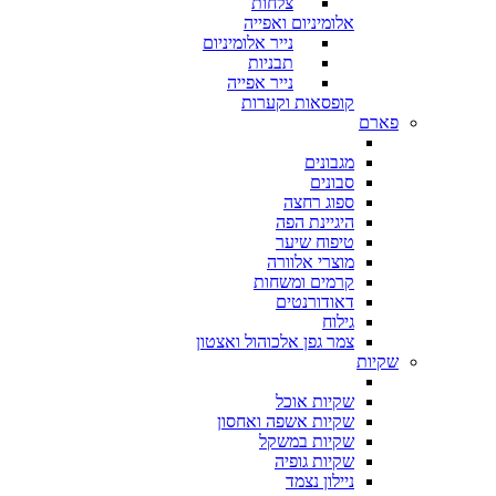
צלחות
אלומיניום ואפייה
נייר אלומיניום
תבניות
נייר אפייה
קופסאות וקערות
פארם
מגבונים
סבונים
ספוג רחצה
היגיינת הפה
טיפוח שיער
מוצרי אלוורה
קרמים ומשחות
דאודורנטים
גילוח
צמר גפן אלכוהול ואצטון
שקיות
שקיות אוכל
שקיות אשפה ואחסון
שקיות במשקל
שקיות גופיה
ניילון נצמד