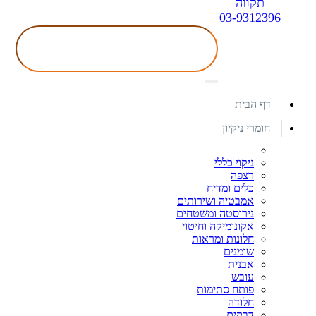
תקווה
03-9312396
דף הבית
חומרי ניקיון
ניקוי כללי
רצפה
כלים ומדיח
אמבטיה ושירותים
נירוסטה ומשטחים
אקונומיקה וחיטוי
חלונות ומראות
שומנים
אבנית
עובש
פותח סתימות
חלודה
דבקים