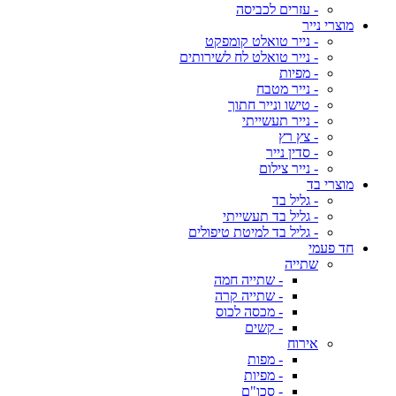
- עזרים לכביסה
מוצרי נייר
- נייר טואלט קומפקט
- נייר טואלט לח לשירותים
- מפיות
- נייר מטבח
- טישו ונייר חתוך
- נייר תעשייתי
- צץ רץ
- סדין נייר
- נייר צילום
מוצרי בד
- גליל בד
- גליל בד תעשייתי
- גליל בד למיטת טיפולים
חד פעמי
שתייה
- שתייה חמה
- שתייה קרה
- מכסה לכוס
- קשים
אירוח
- מפות
- מפיות
- סכו"ם