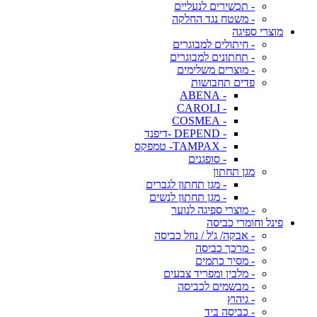
- תכשירים לנעליים
- משטח נגד החלקה
מוצרי ספיגה
- חיתולים למבוגרים
- תחתונים למבוגרים
- מוצרים משלימים
פדים תחבושות
- ABENA
- CAROLI
- COSMEA
- DEPEND -דיפנד
- TAMPAX- טמפקס
- סופגנים
מגן תחתון
- מגן תחתון לגברים
- מגן תחתון לנשים
- מוצרי ספיגה לנוער
פינל וחומרי כביסה
- אבקה/ ג'ל / נוזל כביסה
- מרכך כביסה
- מסיר כתמים
- מלבין ומפריד צבעים
- מבשמים לכביסה
- גיהוץ
- כביסה ביד