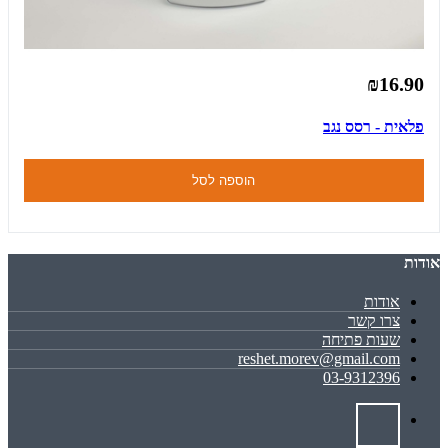
₪16.90
פלאית - רסס נגב
הוספה לסל
אודות
אודות
צרו קשר
שעות פתיחה
reshet.morev@gmail.com
03-9312396