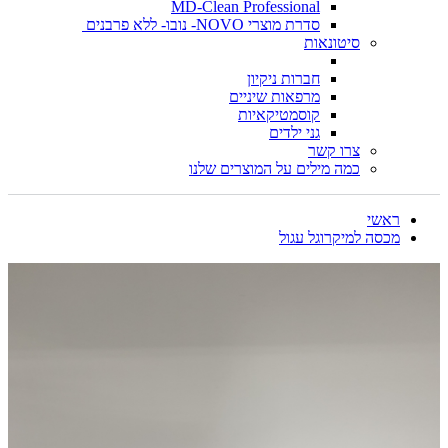
MD-Clean Professional
סדרת מוצרי NOVO- נובו- ללא פרבנים
סיטונאות
חברות ניקיון
מרפאות שיניים
קוסמטיקאיות
גני ילדים
צרו קשר
כמה מילים על המוצרים שלנו
ראשי
מכסה למיקרוגל עגול