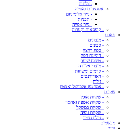
- צלחות
אלומיניום ואפייה
- נייר אלומיניום
- תבניות
- נייר אפייה
- קופסאות וקערות
פארם
- מגבונים
- סבונים
- ספוג רחצה
- היגיינת הפה
- טיפוח שיער
- מוצרי אלוורה
- קרמים ומשחות
- דאודורנטים
- גילוח
- צמר גפן אלכוהול ואצטון
שקיות
- שקיות אוכל
- שקיות אשפה ואחסון
- שקיות במשקל
- שקיות גופיה
- ניילון נצמד
מבשמים
נרות