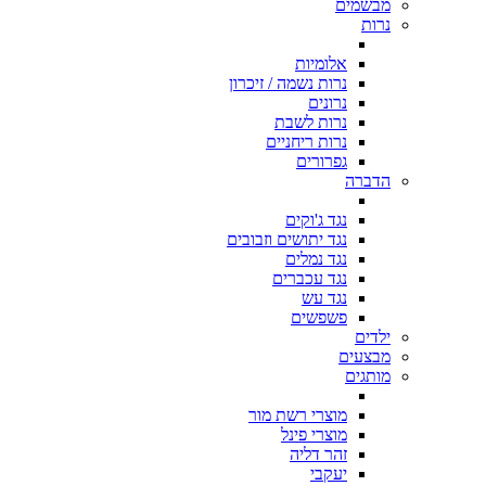
מבשמים
נרות
אלומיות
נרות נשמה / זיכרון
נרונים
נרות לשבת
נרות ריחניים
גפרורים
הדברה
נגד ג'וקים
נגד יתושים וזבובים
נגד נמלים
נגד עכברים
נגד עש
פשפשים
ילדים
מבצעים
מותגים
מוצרי רשת מור
מוצרי פינל
זהר דליה
יעקבי