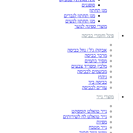
סופגנים
מגן תחתון
מגן תחתון לגברים
מגן תחתון לנשים
מוצרי ספיגה לנוער
פינל וחומרי כביסה
אבקה/ ג'ל / נוזל כביסה
מרכך כביסה
מסיר כתמים
מלבין ומפריד צבעים
מבשמים לכביסה
גיהוץ
כביסה ביד
עזרים לכביסה
מוצרי נייר
נייר טואלט קומפקט
נייר טואלט לח לשירותים
מפיות
נייר מטבח
טישו ונייר חתוך