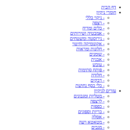
דף הבית
חומרי ניקיון
- ניקוי כללי
- רצפה
- כלים ומדיח
- אמבטיה ושירותים
- נירוסטה ומשטחים
- אקונומיקה וחיטוי
- חלונות ומראות
- שומנים
- אבנית
- עובש
- פותח סתימות
- חלודה
- דבקים
- כלי כסף נחושת
עזרים לניקיון
- מטליות ומגבונים
- לרצפה
- כפפות
- כריות וספוגים
- אסלה
- מטאטא ויעה
- מגבים