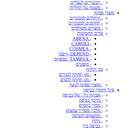
- תכשירים לנעליים
- משטח נגד החלקה
מוצרי ספיגה
- חיתולים למבוגרים
- תחתונים למבוגרים
- מוצרים משלימים
פדים תחבושות
- ABENA
- CAROLI
- COSMEA
- DEPEND -דיפנד
- TAMPAX- טמפקס
- סופגנים
מגן תחתון
- מגן תחתון לגברים
- מגן תחתון לנשים
- מוצרי ספיגה לנוער
פינל וחומרי כביסה
- אבקה/ ג'ל / נוזל כביסה
- מרכך כביסה
- מסיר כתמים
- מלבין ומפריד צבעים
- מבשמים לכביסה
- גיהוץ
- כביסה ביד