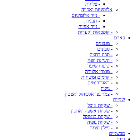
- צלחות
אלומיניום ואפייה
- נייר אלומיניום
- תבניות
- נייר אפייה
- קופסאות וקערות
פארם
- מגבונים
- סבונים
- ספוג רחצה
- היגיינת הפה
- טיפוח שיער
- מוצרי אלוורה
- קרמים ומשחות
- דאודורנטים
- גילוח
- צמר גפן אלכוהול ואצטון
שקיות
- שקיות אוכל
- שקיות אשפה ואחסון
- שקיות במשקל
- שקיות גופיה
- ניילון נצמד
מבשמים
נרות