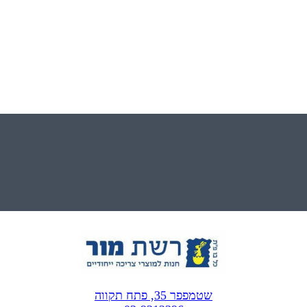
שטמפפר 35, פתח תקווה