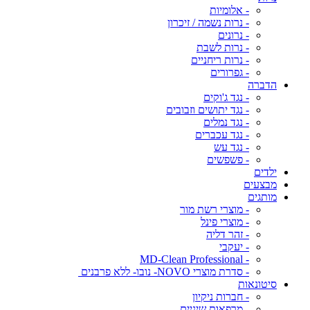
- אלומיות
- נרות נשמה / זיכרון
- נרונים
- נרות לשבת
- נרות ריחניים
- גפרורים
הדברה
- נגד ג'וקים
- נגד יתושים וזבובים
- נגד נמלים
- נגד עכברים
- נגד עש
- פשפשים
ילדים
מבצעים
מותגים
- מוצרי רשת מור
- מוצרי פינל
- זהר דליה
- יעקבי
- MD-Clean Professional
- סדרת מוצרי NOVO- נובו- ללא פרבנים
סיטונאות
- חברות ניקיון
- מרפאות שיניים