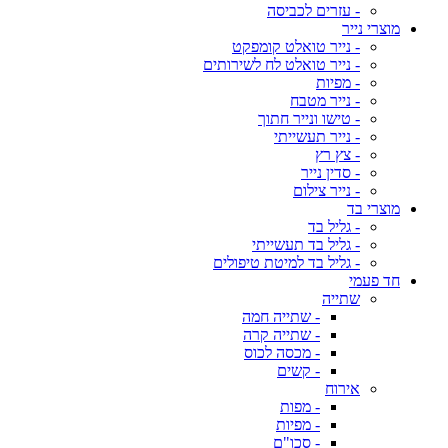
- עזרים לכביסה
מוצרי נייר
- נייר טואלט קומפקט
- נייר טואלט לח לשירותים
- מפיות
- נייר מטבח
- טישו ונייר חתוך
- נייר תעשייתי
- צץ רץ
- סדין נייר
- נייר צילום
מוצרי בד
- גליל בד
- גליל בד תעשייתי
- גליל בד למיטת טיפולים
חד פעמי
שתייה
- שתייה חמה
- שתייה קרה
- מכסה לכוס
- קשים
אירוח
- מפות
- מפיות
- סכו"ם