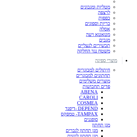
מטליות ומגבונים
לרצפה
כפפות
כריות וספוגים
אסלה
מטאטא ויעה
מגבים
תכשירים לנעליים
משטח נגד החלקה
מוצרי ספיגה
חיתולים למבוגרים
תחתונים למבוגרים
מוצרים משלימים
פדים תחבושות
ABENA
CAROLI
COSMEA
DEPEND -דיפנד
TAMPAX- טמפקס
סופגנים
מגן תחתון
מגן תחתון לגברים
מגן תחתון לנשים