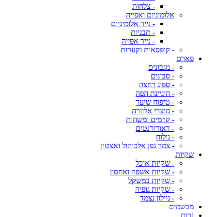
- צלחות
אלומיניום ואפייה
- נייר אלומיניום
- תבניות
- נייר אפייה
- קופסאות וקערות
פארם
- מגבונים
- סבונים
- ספוג רחצה
- היגיינת הפה
- טיפוח שיער
- מוצרי אלוורה
- קרמים ומשחות
- דאודורנטים
- גילוח
- צמר גפן אלכוהול ואצטון
שקיות
- שקיות אוכל
- שקיות אשפה ואחסון
- שקיות במשקל
- שקיות גופיה
- ניילון נצמד
מבשמים
נרות