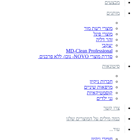
מבצעים
מותגים
מוצרי רשת מור
מוצרי פינל
זהר דליה
יעקבי
MD-Clean Professional
סדרת מוצרי NOVO- נובו- ללא פרבנים
סיטונאות
חברות ניקיון
מרפאות שיניים
קוסמטיקאיות
גני ילדים
צרו קשר
כמה מילים על המוצרים שלנו
עוד...
חומרי ניקיון