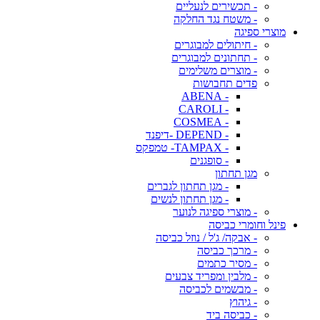
- תכשירים לנעליים
- משטח נגד החלקה
מוצרי ספיגה
- חיתולים למבוגרים
- תחתונים למבוגרים
- מוצרים משלימים
פדים תחבושות
- ABENA
- CAROLI
- COSMEA
- DEPEND -דיפנד
- TAMPAX- טמפקס
- סופגנים
מגן תחתון
- מגן תחתון לגברים
- מגן תחתון לנשים
- מוצרי ספיגה לנוער
פינל וחומרי כביסה
- אבקה/ ג'ל / נוזל כביסה
- מרכך כביסה
- מסיר כתמים
- מלבין ומפריד צבעים
- מבשמים לכביסה
- גיהוץ
- כביסה ביד