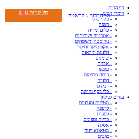
דף הבית
סל קניות
0
0
חומרי ניקיון
התחברות \ הרשמה
- ניקוי כללי
- רצפה
- כלים ומדיח
- אמבטיה ושירותים
- נירוסטה ומשטחים
- אקונומיקה וחיטוי
- חלונות ומראות
- שומנים
- אבנית
- עובש
- פותח סתימות
- חלודה
- דבקים
- כלי כסף נחושת
עזרים לניקיון
- מטליות ומגבונים
- לרצפה
- כפפות
- כריות וספוגים
- אסלה
- מטאטא ויעה
- מגבים