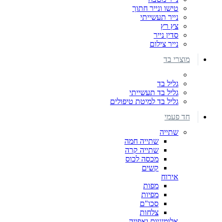
טישו ונייר חתוך
נייר תעשייתי
צץ רץ
סדין נייר
נייר צילום
מוצרי בד
גליל בד
גליל בד תעשייתי
גליל בד למיטת טיפולים
חד פעמי
שתייה
שתייה חמה
שתייה קרה
מכסה לכוס
קשים
אירוח
מפות
מפיות
סכו"ם
צלחות
אלומיניום ואפייה