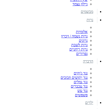
ניילון נצמד
מבשמים
נרות
אלומיות
נרות נשמה / זיכרון
נרונים
נרות לשבת
נרות ריחניים
גפרורים
הדברה
נגד ג'וקים
נגד יתושים וזבובים
נגד נמלים
נגד עכברים
נגד עש
פשפשים
ילדים