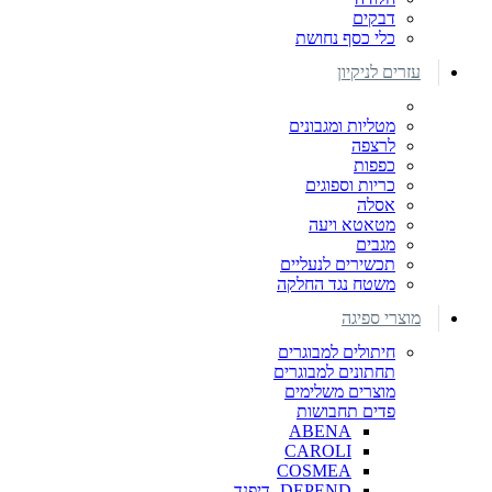
דבקים
כלי כסף נחושת
עזרים לניקיון
מטליות ומגבונים
לרצפה
כפפות
כריות וספוגים
אסלה
מטאטא ויעה
מגבים
תכשירים לנעליים
משטח נגד החלקה
מוצרי ספיגה
חיתולים למבוגרים
תחתונים למבוגרים
מוצרים משלימים
פדים תחבושות
ABENA
CAROLI
COSMEA
DEPEND -דיפנד