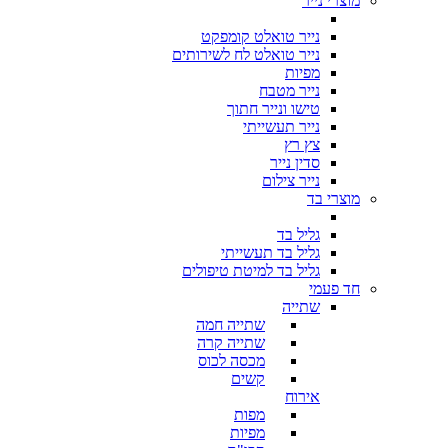
מוצרי נייר
נייר טואלט קומפקט
נייר טואלט לח לשירותים
מפיות
נייר מטבח
טישו ונייר חתוך
נייר תעשייתי
צץ רץ
סדין נייר
נייר צילום
מוצרי בד
גליל בד
גליל בד תעשייתי
גליל בד למיטת טיפולים
חד פעמי
שתייה
שתייה חמה
שתייה קרה
מכסה לכוס
קשים
אירוח
מפות
מפיות