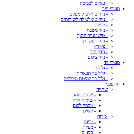
- עזרים לכביסה
מוצרי נייר
- נייר טואלט קומפקט
- נייר טואלט לח לשירותים
- מפיות
- נייר מטבח
- טישו ונייר חתוך
- נייר תעשייתי
- צץ רץ
- סדין נייר
- נייר צילום
מוצרי בד
- גליל בד
- גליל בד תעשייתי
- גליל בד למיטת טיפולים
חד פעמי
שתייה
- שתייה חמה
- שתייה קרה
- מכסה לכוס
- קשים
אירוח
- מפות
- מפיות
- סכו"ם