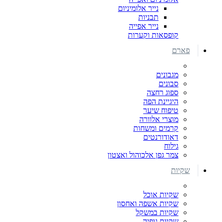
נייר אלומיניום
תבניות
נייר אפייה
קופסאות וקערות
פארם
מגבונים
סבונים
ספוג רחצה
היגיינת הפה
טיפוח שיער
מוצרי אלוורה
קרמים ומשחות
דאודורנטים
גילוח
צמר גפן אלכוהול ואצטון
שקיות
שקיות אוכל
שקיות אשפה ואחסון
שקיות במשקל
שקיות גופיה