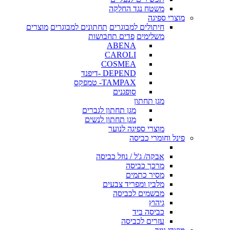
משטח נגד החלקה
מוצרי ספיגה
חיתולים למבוגרים
תחתונים למבוגרים
מוצרים
משלימים
פדים תחבושות
ABENA
CAROLI
COSMEA
DEPEND -דיפנד
TAMPAX- טמפקס
סופגנים
מגן תחתון
מגן תחתון לגברים
מגן תחתון לנשים
מוצרי ספיגה לנוער
פינל וחומרי כביסה
אבקה/ ג'ל / נוזל כביסה
מרכך כביסה
מסיר כתמים
מלבין ומפריד צבעים
מבשמים לכביסה
גיהוץ
כביסה ביד
עזרים לכביסה