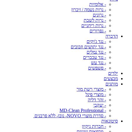
- אלומיות
- נרות נשמה / זיכרון
- נרונים
- נרות לשבת
- נרות ריחניים
- גפרורים
הדברה
- נגד ג'וקים
- נגד יתושים וזבובים
- נגד נמלים
- נגד עכברים
- נגד עש
- פשפשים
ילדים
מבצעים
מותגים
- מוצרי רשת מור
- מוצרי פינל
- זהר דליה
- יעקבי
- MD-Clean Professional
- סדרת מוצרי NOVO- נובו- ללא פרבנים
סיטונאות
- חברות ניקיון
- מרפאות שיניים