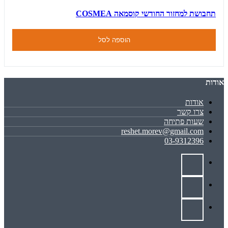
תחבושת למחזור החודשי קוסמאה COSMEA
הוספה לסל
אודות
אודות
צרו קשר
שעות פתיחה
reshet.morev@gmail.com
03-9312396