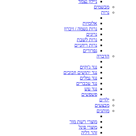
ניילון נצמד
מבשמים
נרות
אלומיות
נרות נשמה / זיכרון
נרונים
נרות לשבת
נרות ריחניים
גפרורים
הדברה
נגד ג'וקים
נגד יתושים וזבובים
נגד נמלים
נגד עכברים
נגד עש
פשפשים
ילדים
מבצעים
מותגים
מוצרי רשת מור
מוצרי פינל
זהר דליה