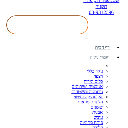
שטמפפר 35, פתח
תקווה
03-9312396
דף הבית
חומרי ניקיון
ניקוי כללי
רצפה
כלים ומדיח
אמבטיה ושירותים
נירוסטה ומשטחים
אקונומיקה וחיטוי
חלונות ומראות
שומנים
אבנית
עובש
פותח סתימות
חלודה