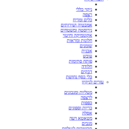
ניקוי כללי
רצפה
כלים ומדיח
אמבטיה ושירותים
נירוסטה ומשטחים
אקונומיקה וחיטוי
חלונות ומראות
שומנים
אבנית
עובש
פותח סתימות
חלודה
דבקים
כלי כסף נחושת
עזרים לניקיון
מטליות ומגבונים
לרצפה
כפפות
כריות וספוגים
אסלה
מטאטא ויעה
מגבים
תכשירים לנעליים