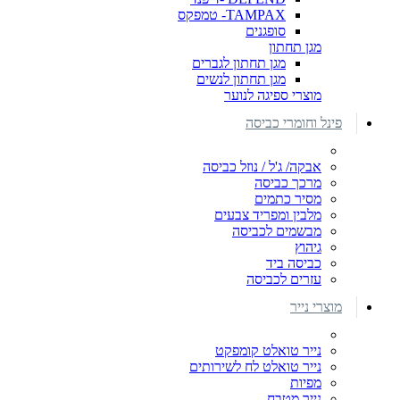
TAMPAX- טמפקס
סופגנים
מגן תחתון
מגן תחתון לגברים
מגן תחתון לנשים
מוצרי ספיגה לנוער
פינל וחומרי כביסה
אבקה/ ג'ל / נוזל כביסה
מרכך כביסה
מסיר כתמים
מלבין ומפריד צבעים
מבשמים לכביסה
גיהוץ
כביסה ביד
עזרים לכביסה
מוצרי נייר
נייר טואלט קומפקט
נייר טואלט לח לשירותים
מפיות
נייר מטבח