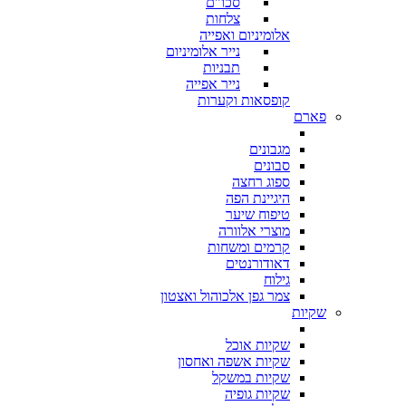
סכו"ם
צלחות
אלומיניום ואפייה
נייר אלומיניום
תבניות
נייר אפייה
קופסאות וקערות
פארם
מגבונים
סבונים
ספוג רחצה
היגיינת הפה
טיפוח שיער
מוצרי אלוורה
קרמים ומשחות
דאודורנטים
גילוח
צמר גפן אלכוהול ואצטון
שקיות
שקיות אוכל
שקיות אשפה ואחסון
שקיות במשקל
שקיות גופיה