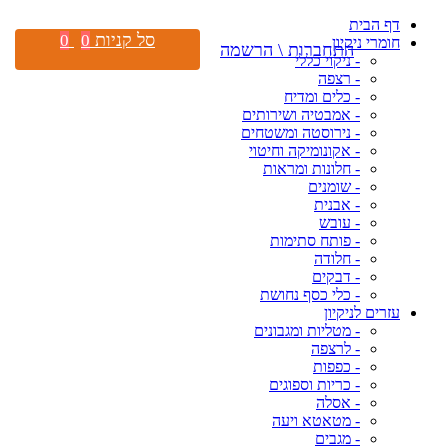
דף הבית
סל קניות
0
0
חומרי ניקיון
התחברות \ הרשמה
- ניקוי כללי
- רצפה
- כלים ומדיח
- אמבטיה ושירותים
- נירוסטה ומשטחים
- אקונומיקה וחיטוי
- חלונות ומראות
- שומנים
- אבנית
- עובש
- פותח סתימות
- חלודה
- דבקים
- כלי כסף נחושת
עזרים לניקיון
- מטליות ומגבונים
- לרצפה
- כפפות
- כריות וספוגים
- אסלה
- מטאטא ויעה
- מגבים