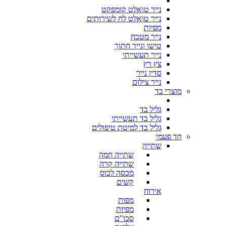
נייר טואלט קומפקט
נייר טואלט לח לשירותים
מפיות
נייר מטבח
טישו ונייר חתוך
נייר תעשייתי
צץ רץ
סדין נייר
נייר צילום
מוצרי בד
גליל בד
גליל בד תעשייתי
גליל בד למיטת טיפולים
חד פעמי
שתייה
שתייה חמה
שתייה קרה
מכסה לכוס
קשים
אירוח
מפות
מפיות
סכו"ם