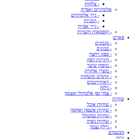
- צלחות
אלומיניום ואפייה
- נייר אלומיניום
- תבניות
- נייר אפייה
- קופסאות וקערות
פארם
- מגבונים
- סבונים
- ספוג רחצה
- היגיינת הפה
- טיפוח שיער
- מוצרי אלוורה
- קרמים ומשחות
- דאודורנטים
- גילוח
- צמר גפן אלכוהול ואצטון
שקיות
- שקיות אוכל
- שקיות אשפה ואחסון
- שקיות במשקל
- שקיות גופיה
- ניילון נצמד
מבשמים
נרות