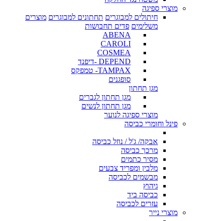
מוצרי ספיגה
חיתולים למבוגרים
תחתונים למבוגרים
מוצרים
משלימים
פדים תחבושות
ABENA
CAROLI
COSMEA
DEPEND -דיפנד
TAMPAX- טמפקס
סופגנים
מגן תחתון
מגן תחתון לגברים
מגן תחתון לנשים
מוצרי ספיגה לנוער
פינל וחומרי כביסה
אבקה/ ג'ל / נוזל כביסה
מרכך כביסה
מסיר כתמים
מלבין ומפריד צבעים
מבשמים לכביסה
גיהוץ
כביסה ביד
עזרים לכביסה
מוצרי נייר