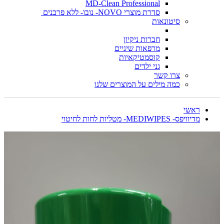
MD-Clean Professional
סדרת מוצרי NOVO- נובו- ללא פרבנים
סיטונאות
חברות ניקיון
מרפאות שיניים
קוסמטיקאיות
גני ילדים
צרו קשר
כמה מילים על המוצרים שלנו
ראשי
מדיוויפס- MEDIWIPES- מטליות לחות לחיטוי