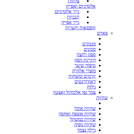
צלחות
אלומיניום ואפייה
נייר אלומיניום
תבניות
נייר אפייה
קופסאות וקערות
פארם
מגבונים
סבונים
ספוג רחצה
היגיינת הפה
טיפוח שיער
מוצרי אלוורה
קרמים ומשחות
דאודורנטים
גילוח
צמר גפן אלכוהול ואצטון
שקיות
שקיות אוכל
שקיות אשפה ואחסון
שקיות במשקל
שקיות גופיה
ניילון נצמד