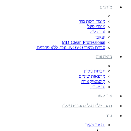
מותגים
מוצרי רשת מור
מוצרי פינל
זהר דליה
יעקבי
MD-Clean Professional
סדרת מוצרי NOVO- נובו- ללא פרבנים
סיטונאות
חברות ניקיון
מרפאות שיניים
קוסמטיקאיות
גני ילדים
צרו קשר
כמה מילים על המוצרים שלנו
עוד...
חומרי ניקיון