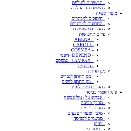
- תכשירים לנעליים
- משטח נגד החלקה
מוצרי ספיגה
- חיתולים למבוגרים
- תחתונים למבוגרים
- מוצרים משלימים
פדים תחבושות
- ABENA
- CAROLI
- COSMEA
- DEPEND -דיפנד
- TAMPAX- טמפקס
- סופגנים
מגן תחתון
- מגן תחתון לגברים
- מגן תחתון לנשים
- מוצרי ספיגה לנוער
פינל וחומרי כביסה
- אבקה/ ג'ל / נוזל כביסה
- מרכך כביסה
- מסיר כתמים
- מלבין ומפריד צבעים
- מבשמים לכביסה
- גיהוץ
- כביסה ביד