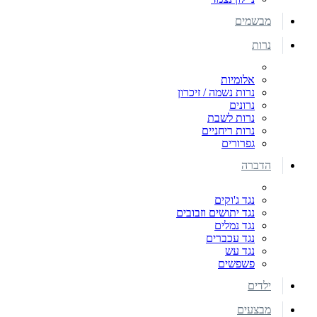
מבשמים
נרות
אלומיות
נרות נשמה / זיכרון
נרונים
נרות לשבת
נרות ריחניים
גפרורים
הדברה
נגד ג'וקים
נגד יתושים וזבובים
נגד נמלים
נגד עכברים
נגד עש
פשפשים
ילדים
מבצעים