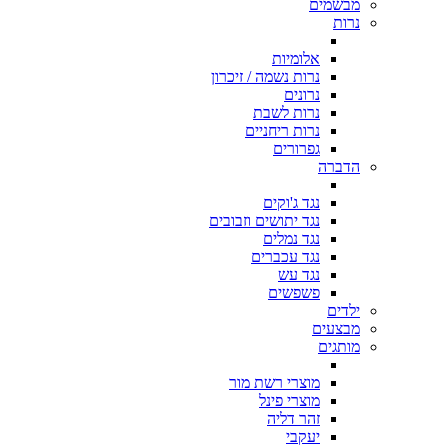
מבשמים
נרות
אלומיות
נרות נשמה / זיכרון
נרונים
נרות לשבת
נרות ריחניים
גפרורים
הדברה
נגד ג'וקים
נגד יתושים וזבובים
נגד נמלים
נגד עכברים
נגד עש
פשפשים
ילדים
מבצעים
מותגים
מוצרי רשת מור
מוצרי פינל
זהר דליה
יעקבי