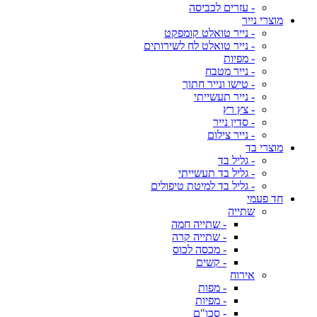
- עזרים לכביסה
מוצרי נייר
- נייר טואלט קומפקט
- נייר טואלט לח לשירותים
- מפיות
- נייר מטבח
- טישו ונייר חתוך
- נייר תעשייתי
- צץ רץ
- סדין נייר
- נייר צילום
מוצרי בד
- גליל בד
- גליל בד תעשייתי
- גליל בד למיטת טיפולים
חד פעמי
שתייה
- שתייה חמה
- שתייה קרה
- מכסה לכוס
- קשים
אירוח
- מפות
- מפיות
- סכו"ם