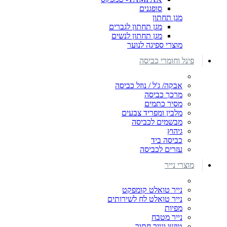
סופגנים
מגן תחתון
מגן תחתון לגברים
מגן תחתון לנשים
מוצרי ספיגה לנוער
פינל וחומרי כביסה
אבקה/ ג'ל / נוזל כביסה
מרכך כביסה
מסיר כתמים
מלבין ומפריד צבעים
מבשמים לכביסה
גיהוץ
כביסה ביד
עזרים לכביסה
מוצרי נייר
נייר טואלט קומפקט
נייר טואלט לח לשירותים
מפיות
נייר מטבח
טישו ונייר חתוך