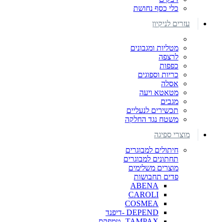
כלי כסף נחושת
עזרים לניקיון
מטליות ומגבונים
לרצפה
כפפות
כריות וספוגים
אסלה
מטאטא ויעה
מגבים
תכשירים לנעליים
משטח נגד החלקה
מוצרי ספיגה
חיתולים למבוגרים
תחתונים למבוגרים
מוצרים משלימים
פדים תחבושות
ABENA
CAROLI
COSMEA
DEPEND -דיפנד
TAMPAX- טמפקס