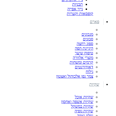
תבניות
נייר אפייה
קופסאות וקערות
פארם
מגבונים
סבונים
ספוג רחצה
היגיינת הפה
טיפוח שיער
מוצרי אלוורה
קרמים ומשחות
דאודורנטים
גילוח
צמר גפן אלכוהול ואצטון
שקיות
שקיות אוכל
שקיות אשפה ואחסון
שקיות במשקל
שקיות גופיה
ניילון נצמד