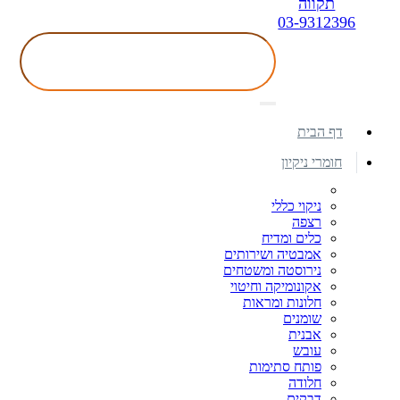
תקווה
03-9312396
דף הבית
חומרי ניקיון
ניקוי כללי
רצפה
כלים ומדיח
אמבטיה ושירותים
נירוסטה ומשטחים
אקונומיקה וחיטוי
חלונות ומראות
שומנים
אבנית
עובש
פותח סתימות
חלודה
דבקים