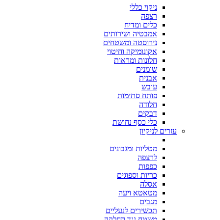
ניקוי כללי
רצפה
כלים ומדיח
אמבטיה ושירותים
נירוסטה ומשטחים
אקונומיקה וחיטוי
חלונות ומראות
שומנים
אבנית
עובש
פותח סתימות
חלודה
דבקים
כלי כסף נחושת
עזרים לניקיון
מטליות ומגבונים
לרצפה
כפפות
כריות וספוגים
אסלה
מטאטא ויעה
מגבים
תכשירים לנעליים
משטח נגד החלקה