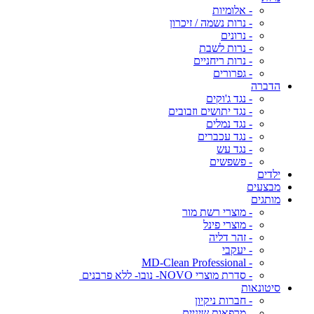
- אלומיות
- נרות נשמה / זיכרון
- נרונים
- נרות לשבת
- נרות ריחניים
- גפרורים
הדברה
- נגד ג'וקים
- נגד יתושים וזבובים
- נגד נמלים
- נגד עכברים
- נגד עש
- פשפשים
ילדים
מבצעים
מותגים
- מוצרי רשת מור
- מוצרי פינל
- זהר דליה
- יעקבי
- MD-Clean Professional
- סדרת מוצרי NOVO- נובו- ללא פרבנים
סיטונאות
- חברות ניקיון
- מרפאות שיניים