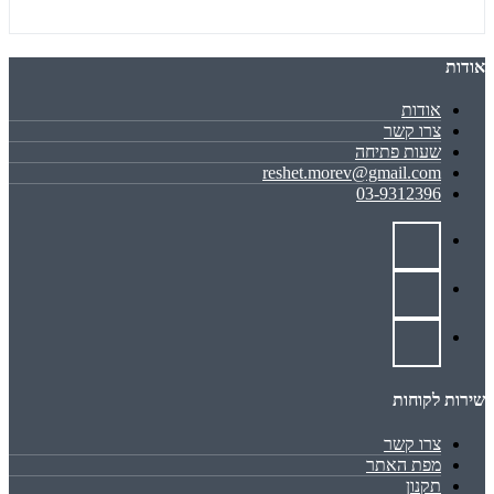
אודות
אודות
צרו קשר
שעות פתיחה
reshet.morev@gmail.com
03-9312396
שירות לקוחות
צרו קשר
מפת האתר
תקנון