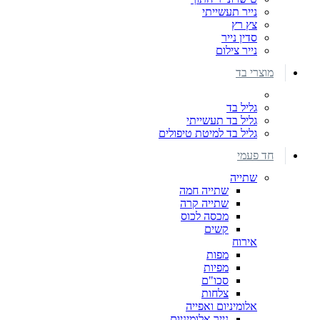
נייר תעשייתי
צץ רץ
סדין נייר
נייר צילום
מוצרי בד
גליל בד
גליל בד תעשייתי
גליל בד למיטת טיפולים
חד פעמי
שתייה
שתייה חמה
שתייה קרה
מכסה לכוס
קשים
אירוח
מפות
מפיות
סכו"ם
צלחות
אלומיניום ואפייה
נייר אלומיניום