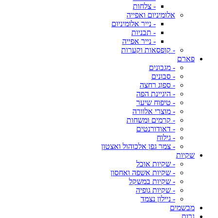
- צלחות
אלומיניום ואפייה
- נייר אלומיניום
- תבניות
- נייר אפייה
- קופסאות וקערות
פארם
- מגבונים
- סבונים
- ספוג רחצה
- היגיינת הפה
- טיפוח שיער
- מוצרי אלוורה
- קרמים ומשחות
- דאודורנטים
- גילוח
- צמר גפן אלכוהול ואצטון
שקיות
- שקיות אוכל
- שקיות אשפה ואחסון
- שקיות במשקל
- שקיות גופיה
- ניילון נצמד
מבשמים
נרות