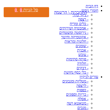
דף הבית
סל קניות
0
0
חומרי ניקיון
התחברות \ הרשמה
- ניקוי כללי
- רצפה
- כלים ומדיח
- אמבטיה ושירותים
- נירוסטה ומשטחים
- אקונומיקה וחיטוי
- חלונות ומראות
- שומנים
- אבנית
- עובש
- פותח סתימות
- חלודה
- דבקים
- כלי כסף נחושת
עזרים לניקיון
- מטליות ומגבונים
- לרצפה
- כפפות
- כריות וספוגים
- אסלה
- מטאטא ויעה
- מגבים