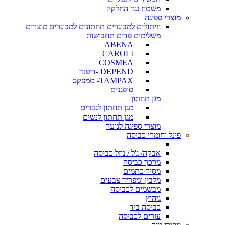
משטח נגד החלקה
מוצרי ספיגה
חיתולים למבוגרים
תחתונים למבוגרים
מוצרים
משלימים
פדים תחבושות
ABENA
CAROLI
COSMEA
DEPEND -דיפנד
TAMPAX- טמפקס
סופגנים
מגן תחתון
מגן תחתון לגברים
מגן תחתון לנשים
מוצרי ספיגה לנוער
פינל וחומרי כביסה
אבקה/ ג'ל / נוזל כביסה
מרכך כביסה
מסיר כתמים
מלבין ומפריד צבעים
מבשמים לכביסה
גיהוץ
כביסה ביד
עזרים לכביסה