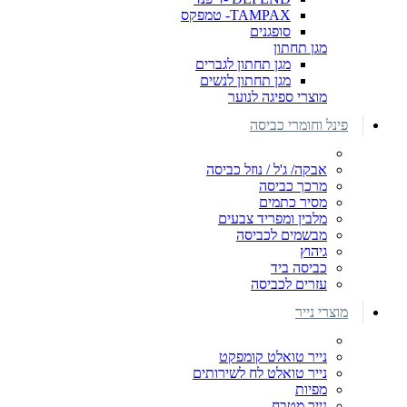
TAMPAX- טמפקס
סופגנים
מגן תחתון
מגן תחתון לגברים
מגן תחתון לנשים
מוצרי ספיגה לנוער
פינל וחומרי כביסה
אבקה/ ג'ל / נוזל כביסה
מרכך כביסה
מסיר כתמים
מלבין ומפריד צבעים
מבשמים לכביסה
גיהוץ
כביסה ביד
עזרים לכביסה
מוצרי נייר
נייר טואלט קומפקט
נייר טואלט לח לשירותים
מפיות
נייר מטבח