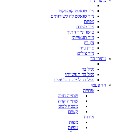
מוצרי נייר
נייר טואלט קומפקט
נייר טואלט לח לשירותים
מפיות
נייר מטבח
טישו ונייר חתוך
נייר תעשייתי
צץ רץ
סדין נייר
נייר צילום
מוצרי בד
גליל בד
גליל בד תעשייתי
גליל בד למיטת טיפולים
חד פעמי
שתייה
שתייה חמה
שתייה קרה
מכסה לכוס
קשים
אירוח
מפות
מפיות