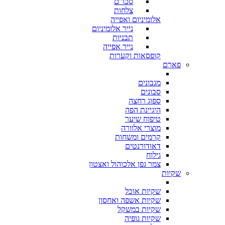
סכו"ם
צלחות
אלומיניום ואפייה
נייר אלומיניום
תבניות
נייר אפייה
קופסאות וקערות
פארם
מגבונים
סבונים
ספוג רחצה
היגיינת הפה
טיפוח שיער
מוצרי אלוורה
קרמים ומשחות
דאודורנטים
גילוח
צמר גפן אלכוהול ואצטון
שקיות
שקיות אוכל
שקיות אשפה ואחסון
שקיות במשקל
שקיות גופיה