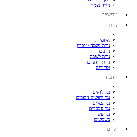
ניילון נצמד
מבשמים
נרות
אלומיות
נרות נשמה / זיכרון
נרונים
נרות לשבת
נרות ריחניים
גפרורים
הדברה
נגד ג'וקים
נגד יתושים וזבובים
נגד נמלים
נגד עכברים
נגד עש
פשפשים
ילדים