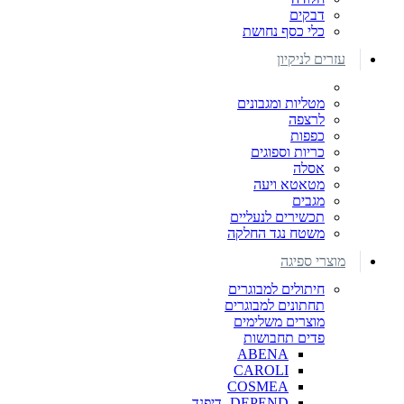
דבקים
כלי כסף נחושת
עזרים לניקיון
מטליות ומגבונים
לרצפה
כפפות
כריות וספוגים
אסלה
מטאטא ויעה
מגבים
תכשירים לנעליים
משטח נגד החלקה
מוצרי ספיגה
חיתולים למבוגרים
תחתונים למבוגרים
מוצרים משלימים
פדים תחבושות
ABENA
CAROLI
COSMEA
DEPEND -דיפנד