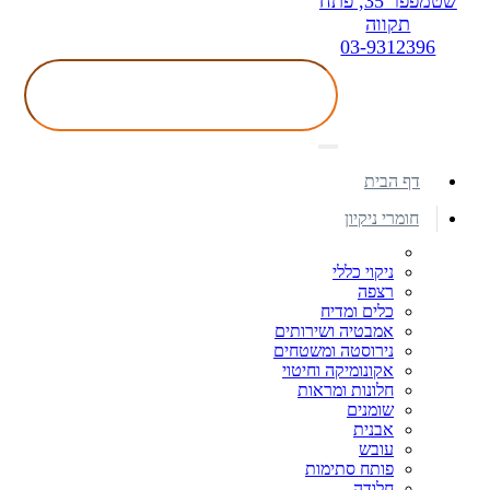
שטמפפר 35, פתח
תקווה
03-9312396
דף הבית
חומרי ניקיון
ניקוי כללי
רצפה
כלים ומדיח
אמבטיה ושירותים
נירוסטה ומשטחים
אקונומיקה וחיטוי
חלונות ומראות
שומנים
אבנית
עובש
פותח סתימות
חלודה