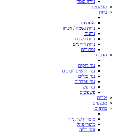
ניילון נצמד
מבשמים
נרות
אלומיות
נרות נשמה / זיכרון
נרונים
נרות לשבת
נרות ריחניים
גפרורים
הדברה
נגד ג'וקים
נגד יתושים וזבובים
נגד נמלים
נגד עכברים
נגד עש
פשפשים
ילדים
מבצעים
מותגים
מוצרי רשת מור
מוצרי פינל
זהר דליה