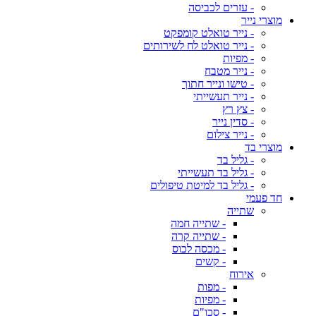
- עזרים לכביסה
מוצרי נייר
- נייר טואלט קומפקט
- נייר טואלט לח לשירותים
- מפיות
- נייר מטבח
- טישו ונייר חתוך
- נייר תעשייתי
- צץ רץ
- סדין נייר
- נייר צילום
מוצרי בד
- גליל בד
- גליל בד תעשייתי
- גליל בד למיטת טיפולים
חד פעמי
שתייה
- שתייה חמה
- שתייה קרה
- מכסה לכוס
- קשים
אירוח
- מפות
- מפיות
- סכו"ם