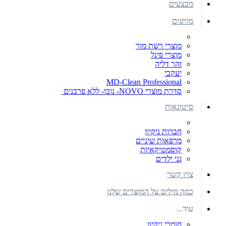
מבצעים
מותגים
מוצרי רשת מור
מוצרי פינל
זהר דליה
יעקבי
MD-Clean Professional
סדרת מוצרי NOVO- נובו- ללא פרבנים
סיטונאות
חברות ניקיון
מרפאות שיניים
קוסמטיקאיות
גני ילדים
צרו קשר
כמה מילים על המוצרים שלנו
עוד...
חומרי ניקיון