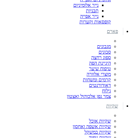
נייר אלומיניום
תבניות
נייר אפייה
קופסאות וקערות
פארם
מגבונים
סבונים
ספוג רחצה
היגיינת הפה
טיפוח שיער
מוצרי אלוורה
קרמים ומשחות
דאודורנטים
גילוח
צמר גפן אלכוהול ואצטון
שקיות
שקיות אוכל
שקיות אשפה ואחסון
שקיות במשקל
שקיות גופיה