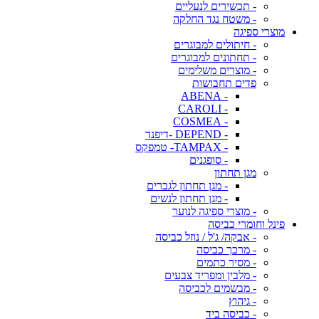
- תכשירים לנעליים
- משטח נגד החלקה
מוצרי ספיגה
- חיתולים למבוגרים
- תחתונים למבוגרים
- מוצרים משלימים
פדים תחבושות
- ABENA
- CAROLI
- COSMEA
- DEPEND -דיפנד
- TAMPAX- טמפקס
- סופגנים
מגן תחתון
- מגן תחתון לגברים
- מגן תחתון לנשים
- מוצרי ספיגה לנוער
פינל וחומרי כביסה
- אבקה/ ג'ל / נוזל כביסה
- מרכך כביסה
- מסיר כתמים
- מלבין ומפריד צבעים
- מבשמים לכביסה
- גיהוץ
- כביסה ביד