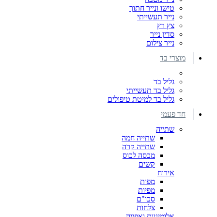
טישו ונייר חתוך
נייר תעשייתי
צץ רץ
סדין נייר
נייר צילום
מוצרי בד
גליל בד
גליל בד תעשייתי
גליל בד למיטת טיפולים
חד פעמי
שתייה
שתייה חמה
שתייה קרה
מכסה לכוס
קשים
אירוח
מפות
מפיות
סכו"ם
צלחות
אלומיניום ואפייה