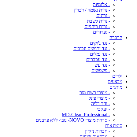
- אלומיות
- נרות נשמה / זיכרון
- נרונים
- נרות לשבת
- נרות ריחניים
- גפרורים
הדברה
- נגד ג'וקים
- נגד יתושים וזבובים
- נגד נמלים
- נגד עכברים
- נגד עש
- פשפשים
ילדים
מבצעים
מותגים
- מוצרי רשת מור
- מוצרי פינל
- זהר דליה
- יעקבי
- MD-Clean Professional
- סדרת מוצרי NOVO- נובו- ללא פרבנים
סיטונאות
- חברות ניקיון
- מרפאות שיניים