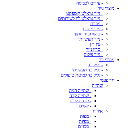
- עזרים לכביסה
מוצרי נייר
- נייר טואלט קומפקט
- נייר טואלט לח לשירותים
- מפיות
- נייר מטבח
- טישו ונייר חתוך
- נייר תעשייתי
- צץ רץ
- סדין נייר
- נייר צילום
מוצרי בד
- גליל בד
- גליל בד תעשייתי
- גליל בד למיטת טיפולים
חד פעמי
שתייה
- שתייה חמה
- שתייה קרה
- מכסה לכוס
- קשים
אירוח
- מפות
- מפיות
- סכו"ם