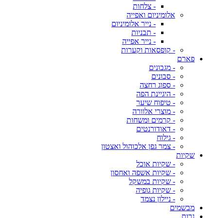
- צלחות
אלומיניום ואפייה
- נייר אלומיניום
- תבניות
- נייר אפייה
- קופסאות וקערות
פארם
- מגבונים
- סבונים
- ספוג רחצה
- היגיינת הפה
- טיפוח שיער
- מוצרי אלוורה
- קרמים ומשחות
- דאודורנטים
- גילוח
- צמר גפן אלכוהול ואצטון
שקיות
- שקיות אוכל
- שקיות אשפה ואחסון
- שקיות במשקל
- שקיות גופיה
- ניילון נצמד
מבשמים
נרות