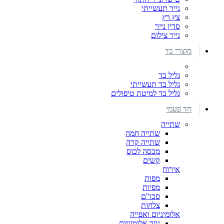
נייר תעשייתי
צץ רץ
סדין נייר
נייר צילום
מוצרי בד
גליל בד
גליל בד תעשייתי
גליל בד למיטת טיפולים
חד פעמי
שתייה
שתייה חמה
שתייה קרה
מכסה לכוס
קשים
אירוח
מפות
מפיות
סכו"ם
צלחות
אלומיניום ואפייה
נייר אלומיניום