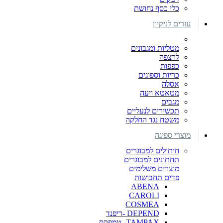
כלי כסף נחושת
עזרים לניקיון
מטליות ומגבונים
לרצפה
כפפות
כריות וספוגים
אסלה
מטאטא ויעה
מגבים
תכשירים לנעליים
משטח נגד החלקה
מוצרי ספיגה
חיתולים למבוגרים
תחתונים למבוגרים
מוצרים משלימים
פדים תחבושות
ABENA
CAROLI
COSMEA
DEPEND -דיפנד
TAMPAX- טמפקס