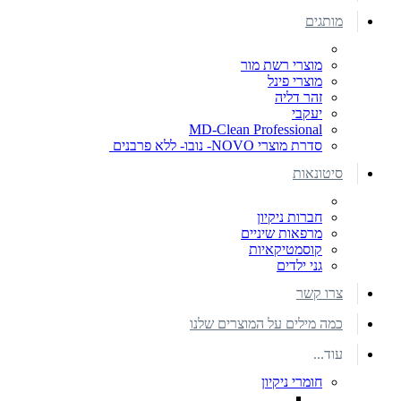
מותגים
מוצרי רשת מור
מוצרי פינל
זהר דליה
יעקבי
MD-Clean Professional
סדרת מוצרי NOVO- נובו- ללא פרבנים
סיטונאות
חברות ניקיון
מרפאות שיניים
קוסמטיקאיות
גני ילדים
צרו קשר
כמה מילים על המוצרים שלנו
עוד...
חומרי ניקיון