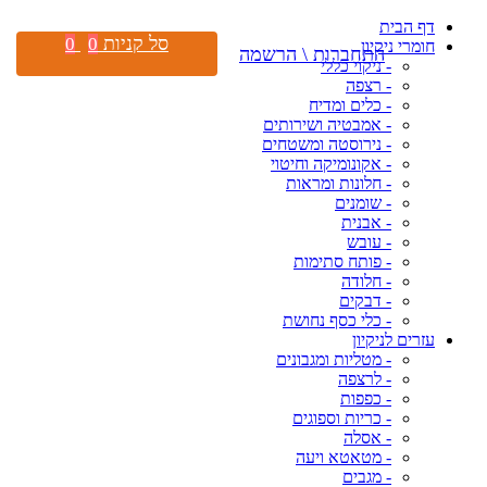
דף הבית
סל קניות
0
0
חומרי ניקיון
התחברות \ הרשמה
- ניקוי כללי
- רצפה
- כלים ומדיח
- אמבטיה ושירותים
- נירוסטה ומשטחים
- אקונומיקה וחיטוי
- חלונות ומראות
- שומנים
- אבנית
- עובש
- פותח סתימות
- חלודה
- דבקים
- כלי כסף נחושת
עזרים לניקיון
- מטליות ומגבונים
- לרצפה
- כפפות
- כריות וספוגים
- אסלה
- מטאטא ויעה
- מגבים