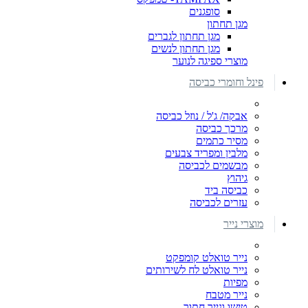
סופגנים
מגן תחתון
מגן תחתון לגברים
מגן תחתון לנשים
מוצרי ספיגה לנוער
פינל וחומרי כביסה
אבקה/ ג'ל / נוזל כביסה
מרכך כביסה
מסיר כתמים
מלבין ומפריד צבעים
מבשמים לכביסה
גיהוץ
כביסה ביד
עזרים לכביסה
מוצרי נייר
נייר טואלט קומפקט
נייר טואלט לח לשירותים
מפיות
נייר מטבח
טישו ונייר חתוך