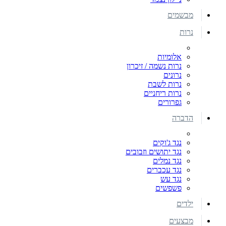
מבשמים
נרות
אלומיות
נרות נשמה / זיכרון
נרונים
נרות לשבת
נרות ריחניים
גפרורים
הדברה
נגד ג'וקים
נגד יתושים וזבובים
נגד נמלים
נגד עכברים
נגד עש
פשפשים
ילדים
מבצעים