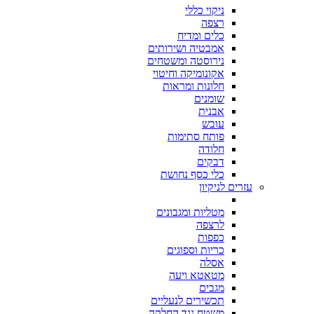
ניקוי כללי
רצפה
כלים ומדיח
אמבטיה ושירותים
נירוסטה ומשטחים
אקונומיקה וחיטוי
חלונות ומראות
שומנים
אבנית
עובש
פותח סתימות
חלודה
דבקים
כלי כסף נחושת
עזרים לניקיון
מטליות ומגבונים
לרצפה
כפפות
כריות וספוגים
אסלה
מטאטא ויעה
מגבים
תכשירים לנעליים
משטח נגד החלקה