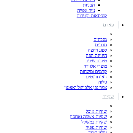
תבניות
נייר אפייה
קופסאות וקערות
פארם
מגבונים
סבונים
ספוג רחצה
היגיינת הפה
טיפוח שיער
מוצרי אלוורה
קרמים ומשחות
דאודורנטים
גילוח
צמר גפן אלכוהול ואצטון
שקיות
שקיות אוכל
שקיות אשפה ואחסון
שקיות במשקל
שקיות גופיה
ניילון נצמד