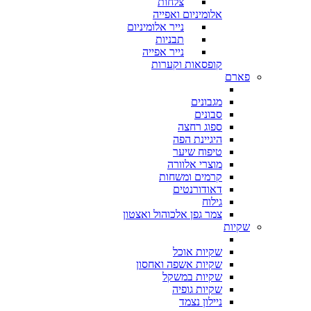
צלחות
אלומיניום ואפייה
נייר אלומיניום
תבניות
נייר אפייה
קופסאות וקערות
פארם
מגבונים
סבונים
ספוג רחצה
היגיינת הפה
טיפוח שיער
מוצרי אלוורה
קרמים ומשחות
דאודורנטים
גילוח
צמר גפן אלכוהול ואצטון
שקיות
שקיות אוכל
שקיות אשפה ואחסון
שקיות במשקל
שקיות גופיה
ניילון נצמד