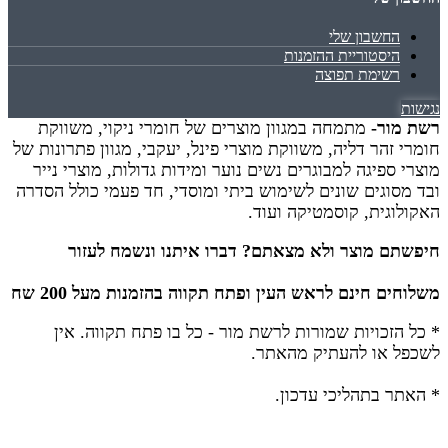
החשבון שלי
היסטוריית ההזמנות
רשימת תפוצה
נגישות
רשת מור-
מתמחה במגוון מוצרים של חומרי ניקוי, משווקת
חומרי זהר דליה, משווקת מוצרי פינל, יעקבי, מגוון פתרונות של
מוצרי ספיגה למבוגרים נשים נוער ומידות גדולות, מוצרי נייר
ובד מסוגים שונים לשימוש ביתי ומוסדי, חד פעמי כולל הסדרה
האקולוגית, קוסמטיקה ועוד.
חיפשתם מוצר ולא מצאתם? דברו איתנו ונשמח לעזור
משלוחים חינם לראש העין ופתח תקווה בהזמנות מעל 200 שח
* כל הזכויות שמורות לרשת מור - כל בו פתח תקווה.
אין
לשכפל או להעתיק מהאתר.
* האתר בתהליכי עדכון.