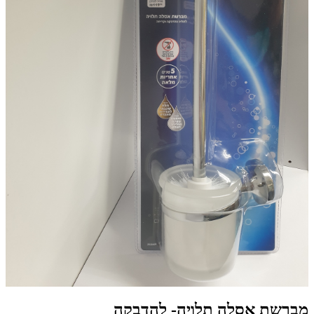
מברשת אסלה תלויה- להדבקה