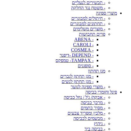
- תכשירים לנעליים
- משטח נגד החלקה
מוצרי ספיגה
- חיתולים למבוגרים
- תחתונים למבוגרים
- מוצרים משלימים
פדים תחבושות
- ABENA
- CAROLI
- COSMEA
- DEPEND -דיפנד
- TAMPAX- טמפקס
- סופגנים
מגן תחתון
- מגן תחתון לגברים
- מגן תחתון לנשים
- מוצרי ספיגה לנוער
פינל וחומרי כביסה
- אבקה/ ג'ל / נוזל כביסה
- מרכך כביסה
- מסיר כתמים
- מלבין ומפריד צבעים
- מבשמים לכביסה
- גיהוץ
- כביסה ביד