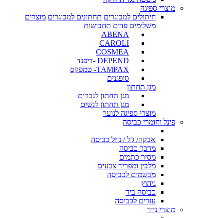
מוצרי ספיגה
חיתולים למבוגרים
תחתונים למבוגרים
מוצרים
משלימים
פדים תחבושות
ABENA
CAROLI
COSMEA
DEPEND -דיפנד
TAMPAX- טמפקס
סופגנים
מגן תחתון
מגן תחתון לגברים
מגן תחתון לנשים
מוצרי ספיגה לנוער
פינל וחומרי כביסה
אבקה/ ג'ל / נוזל כביסה
מרכך כביסה
מסיר כתמים
מלבין ומפריד צבעים
מבשמים לכביסה
גיהוץ
כביסה ביד
עזרים לכביסה
מוצרי נייר