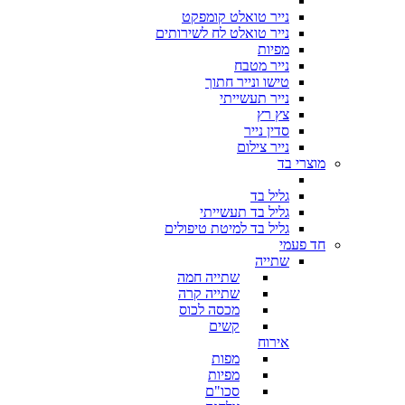
נייר טואלט קומפקט
נייר טואלט לח לשירותים
מפיות
נייר מטבח
טישו ונייר חתוך
נייר תעשייתי
צץ רץ
סדין נייר
נייר צילום
מוצרי בד
גליל בד
גליל בד תעשייתי
גליל בד למיטת טיפולים
חד פעמי
שתייה
שתייה חמה
שתייה קרה
מכסה לכוס
קשים
אירוח
מפות
מפיות
סכו"ם