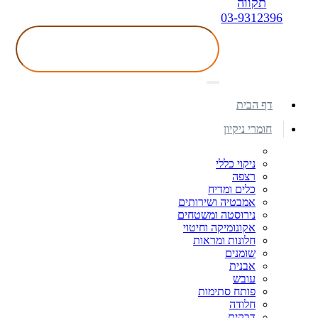
תקווה
03-9312396
דף הבית
חומרי ניקיון
ניקוי כללי
רצפה
כלים ומדיח
אמבטיה ושירותים
נירוסטה ומשטחים
אקונומיקה וחיטוי
חלונות ומראות
שומנים
אבנית
עובש
פותח סתימות
חלודה
דבקים