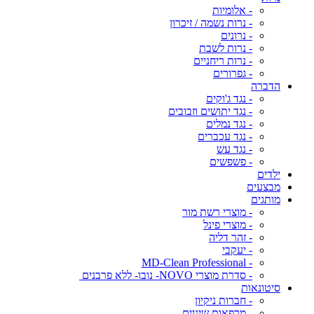
- אלומיות
- נרות נשמה / זיכרון
- נרונים
- נרות לשבת
- נרות ריחניים
- גפרורים
הדברה
- נגד ג'וקים
- נגד יתושים וזבובים
- נגד נמלים
- נגד עכברים
- נגד עש
- פשפשים
ילדים
מבצעים
מותגים
- מוצרי רשת מור
- מוצרי פינל
- זהר דליה
- יעקבי
- MD-Clean Professional
- סדרת מוצרי NOVO- נובו- ללא פרבנים
סיטונאות
- חברות ניקיון
- מרפאות שיניים