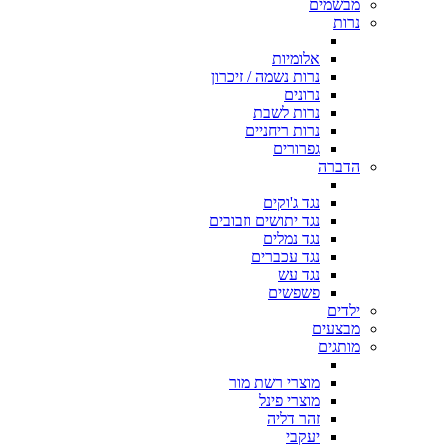
מבשמים
נרות
אלומיות
נרות נשמה / זיכרון
נרונים
נרות לשבת
נרות ריחניים
גפרורים
הדברה
נגד ג'וקים
נגד יתושים וזבובים
נגד נמלים
נגד עכברים
נגד עש
פשפשים
ילדים
מבצעים
מותגים
מוצרי רשת מור
מוצרי פינל
זהר דליה
יעקבי