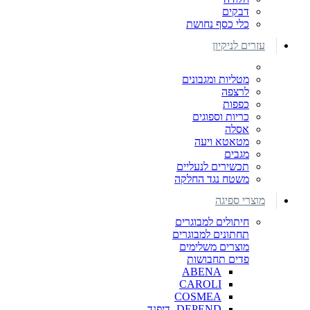
דבקים
כלי כסף נחושת
עזרים לניקיון
מטליות ומגבונים
לרצפה
כפפות
כריות וספוגים
אסלה
מטאטא ויעה
מגבים
תכשירים לנעליים
משטח נגד החלקה
מוצרי ספיגה
חיתולים למבוגרים
תחתונים למבוגרים
מוצרים משלימים
פדים תחבושות
ABENA
CAROLI
COSMEA
DEPEND -דיפנד