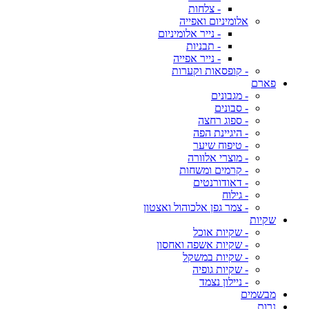
- צלחות
אלומיניום ואפייה
- נייר אלומיניום
- תבניות
- נייר אפייה
- קופסאות וקערות
פארם
- מגבונים
- סבונים
- ספוג רחצה
- היגיינת הפה
- טיפוח שיער
- מוצרי אלוורה
- קרמים ומשחות
- דאודורנטים
- גילוח
- צמר גפן אלכוהול ואצטון
שקיות
- שקיות אוכל
- שקיות אשפה ואחסון
- שקיות במשקל
- שקיות גופיה
- ניילון נצמד
מבשמים
נרות