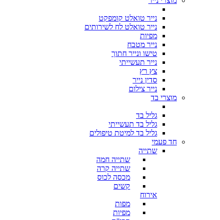
מוצרי נייר
נייר טואלט קומפקט
נייר טואלט לח לשירותים
מפיות
נייר מטבח
טישו ונייר חתוך
נייר תעשייתי
צץ רץ
סדין נייר
נייר צילום
מוצרי בד
גליל בד
גליל בד תעשייתי
גליל בד למיטת טיפולים
חד פעמי
שתייה
שתייה חמה
שתייה קרה
מכסה לכוס
קשים
אירוח
מפות
מפיות