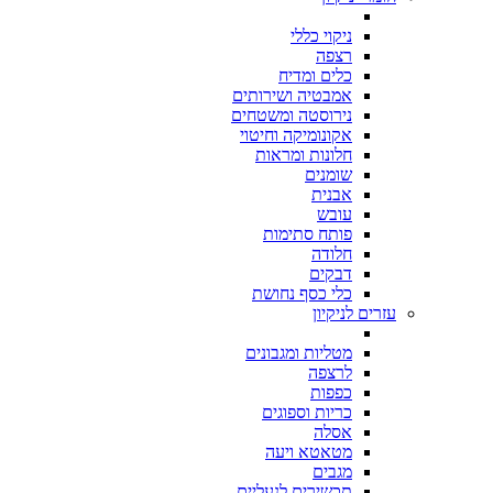
ניקוי כללי
רצפה
כלים ומדיח
אמבטיה ושירותים
נירוסטה ומשטחים
אקונומיקה וחיטוי
חלונות ומראות
שומנים
אבנית
עובש
פותח סתימות
חלודה
דבקים
כלי כסף נחושת
עזרים לניקיון
מטליות ומגבונים
לרצפה
כפפות
כריות וספוגים
אסלה
מטאטא ויעה
מגבים
תכשירים לנעליים