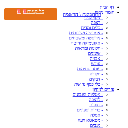
דף הבית
סל קניות
0
0
חומרי ניקיון
התחברות \ הרשמה
- ניקוי כללי
- רצפה
- כלים ומדיח
- אמבטיה ושירותים
- נירוסטה ומשטחים
- אקונומיקה וחיטוי
- חלונות ומראות
- שומנים
- אבנית
- עובש
- פותח סתימות
- חלודה
- דבקים
- כלי כסף נחושת
עזרים לניקיון
- מטליות ומגבונים
- לרצפה
- כפפות
- כריות וספוגים
- אסלה
- מטאטא ויעה
- מגבים