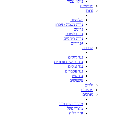
ניילון נצמד
מבשמים
נרות
אלומיות
נרות נשמה / זיכרון
נרונים
נרות לשבת
נרות ריחניים
גפרורים
הדברה
נגד ג'וקים
נגד יתושים וזבובים
נגד נמלים
נגד עכברים
נגד עש
פשפשים
ילדים
מבצעים
מותגים
מוצרי רשת מור
מוצרי פינל
זהר דליה