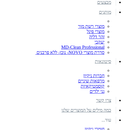
מבצעים
מותגים
מוצרי רשת מור
מוצרי פינל
זהר דליה
יעקבי
MD-Clean Professional
סדרת מוצרי NOVO- נובו- ללא פרבנים
סיטונאות
חברות ניקיון
מרפאות שיניים
קוסמטיקאיות
גני ילדים
צרו קשר
כמה מילים על המוצרים שלנו
עוד...
חומרי ניקיון