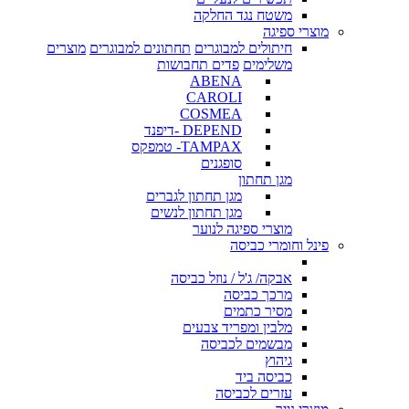
משטח נגד החלקה
מוצרי ספיגה
חיתולים למבוגרים
תחתונים למבוגרים
מוצרים
משלימים
פדים תחבושות
ABENA
CAROLI
COSMEA
DEPEND -דיפנד
TAMPAX- טמפקס
סופגנים
מגן תחתון
מגן תחתון לגברים
מגן תחתון לנשים
מוצרי ספיגה לנוער
פינל וחומרי כביסה
אבקה/ ג'ל / נוזל כביסה
מרכך כביסה
מסיר כתמים
מלבין ומפריד צבעים
מבשמים לכביסה
גיהוץ
כביסה ביד
עזרים לכביסה