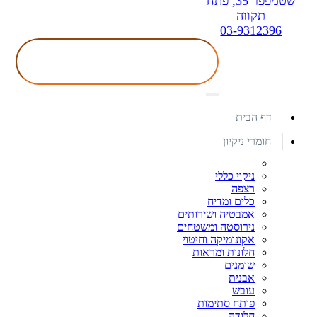
שטמפפר 35, פתח
תקווה
03-9312396
דף הבית
חומרי ניקיון
ניקוי כללי
רצפה
כלים ומדיח
אמבטיה ושירותים
נירוסטה ומשטחים
אקונומיקה וחיטוי
חלונות ומראות
שומנים
אבנית
עובש
פותח סתימות
חלודה