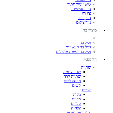
טישו ונייר חתוך
נייר תעשייתי
צץ רץ
סדין נייר
נייר צילום
מוצרי בד
גליל בד
גליל בד תעשייתי
גליל בד למיטת טיפולים
חד פעמי
שתייה
שתייה חמה
שתייה קרה
מכסה לכוס
קשים
אירוח
מפות
מפיות
סכו"ם
צלחות
אלומיניום ואפייה