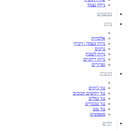
ניילון נצמד
מבשמים
נרות
אלומיות
נרות נשמה / זיכרון
נרונים
נרות לשבת
נרות ריחניים
גפרורים
הדברה
נגד ג'וקים
נגד יתושים וזבובים
נגד נמלים
נגד עכברים
נגד עש
פשפשים
ילדים