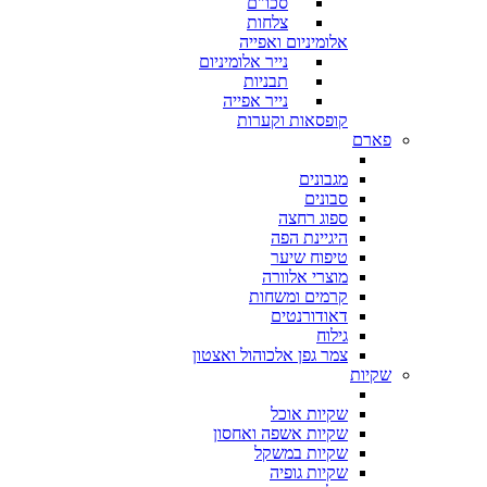
סכו"ם
צלחות
אלומיניום ואפייה
נייר אלומיניום
תבניות
נייר אפייה
קופסאות וקערות
פארם
מגבונים
סבונים
ספוג רחצה
היגיינת הפה
טיפוח שיער
מוצרי אלוורה
קרמים ומשחות
דאודורנטים
גילוח
צמר גפן אלכוהול ואצטון
שקיות
שקיות אוכל
שקיות אשפה ואחסון
שקיות במשקל
שקיות גופיה