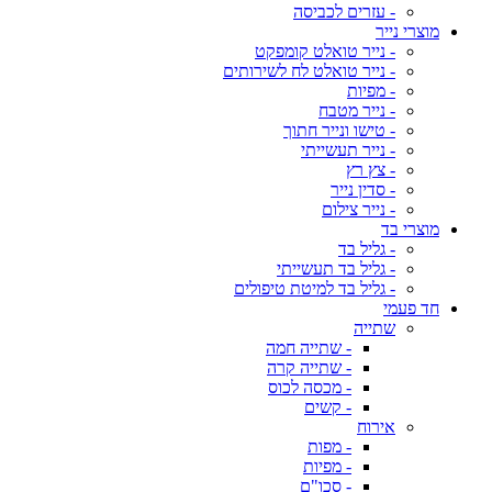
- עזרים לכביסה
מוצרי נייר
- נייר טואלט קומפקט
- נייר טואלט לח לשירותים
- מפיות
- נייר מטבח
- טישו ונייר חתוך
- נייר תעשייתי
- צץ רץ
- סדין נייר
- נייר צילום
מוצרי בד
- גליל בד
- גליל בד תעשייתי
- גליל בד למיטת טיפולים
חד פעמי
שתייה
- שתייה חמה
- שתייה קרה
- מכסה לכוס
- קשים
אירוח
- מפות
- מפיות
- סכו"ם