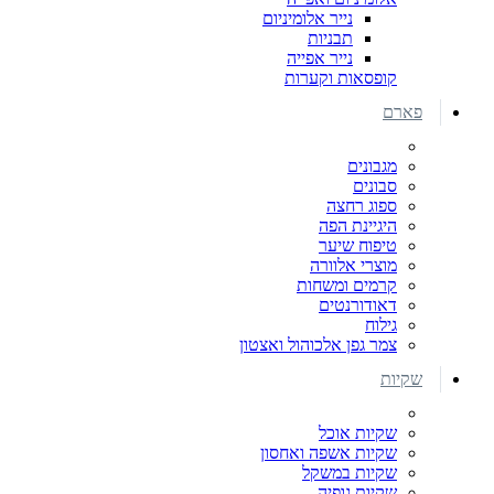
נייר אלומיניום
תבניות
נייר אפייה
קופסאות וקערות
פארם
מגבונים
סבונים
ספוג רחצה
היגיינת הפה
טיפוח שיער
מוצרי אלוורה
קרמים ומשחות
דאודורנטים
גילוח
צמר גפן אלכוהול ואצטון
שקיות
שקיות אוכל
שקיות אשפה ואחסון
שקיות במשקל
שקיות גופיה