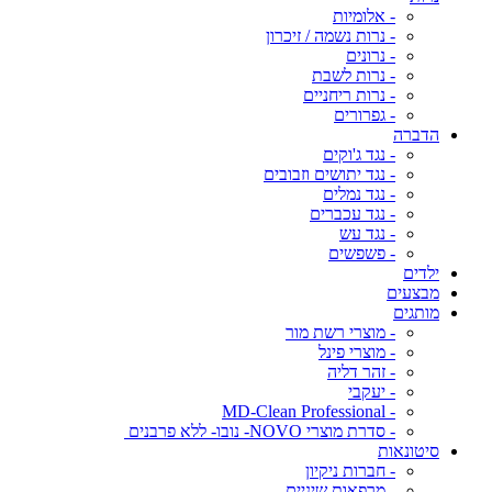
- אלומיות
- נרות נשמה / זיכרון
- נרונים
- נרות לשבת
- נרות ריחניים
- גפרורים
הדברה
- נגד ג'וקים
- נגד יתושים וזבובים
- נגד נמלים
- נגד עכברים
- נגד עש
- פשפשים
ילדים
מבצעים
מותגים
- מוצרי רשת מור
- מוצרי פינל
- זהר דליה
- יעקבי
- MD-Clean Professional
- סדרת מוצרי NOVO- נובו- ללא פרבנים
סיטונאות
- חברות ניקיון
- מרפאות שיניים