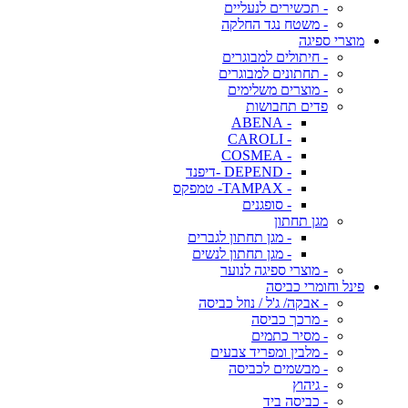
- תכשירים לנעליים
- משטח נגד החלקה
מוצרי ספיגה
- חיתולים למבוגרים
- תחתונים למבוגרים
- מוצרים משלימים
פדים תחבושות
- ABENA
- CAROLI
- COSMEA
- DEPEND -דיפנד
- TAMPAX- טמפקס
- סופגנים
מגן תחתון
- מגן תחתון לגברים
- מגן תחתון לנשים
- מוצרי ספיגה לנוער
פינל וחומרי כביסה
- אבקה/ ג'ל / נוזל כביסה
- מרכך כביסה
- מסיר כתמים
- מלבין ומפריד צבעים
- מבשמים לכביסה
- גיהוץ
- כביסה ביד