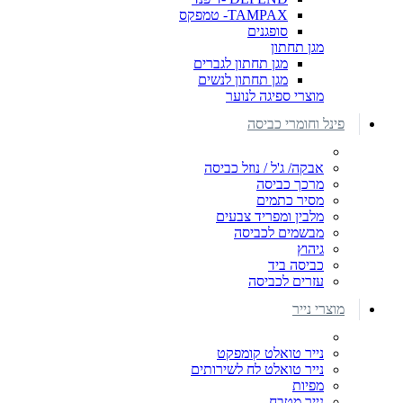
TAMPAX- טמפקס
סופגנים
מגן תחתון
מגן תחתון לגברים
מגן תחתון לנשים
מוצרי ספיגה לנוער
פינל וחומרי כביסה
אבקה/ ג'ל / נוזל כביסה
מרכך כביסה
מסיר כתמים
מלבין ומפריד צבעים
מבשמים לכביסה
גיהוץ
כביסה ביד
עזרים לכביסה
מוצרי נייר
נייר טואלט קומפקט
נייר טואלט לח לשירותים
מפיות
נייר מטבח