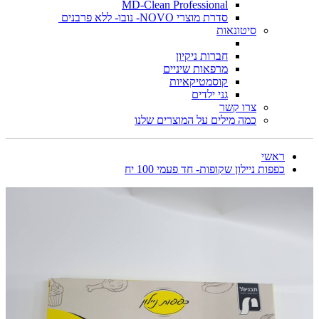
MD-Clean Professional
סדרת מוצרי NOVO- נובו- ללא פרבנים
סיטונאות
חברות ניקיון
מרפאות שיניים
קוסמטיקאיות
גני ילדים
צרו קשר
כמה מילים על המוצרים שלנו
ראשי
כפפות ניילון שקופות- חד פעמי 100 יח