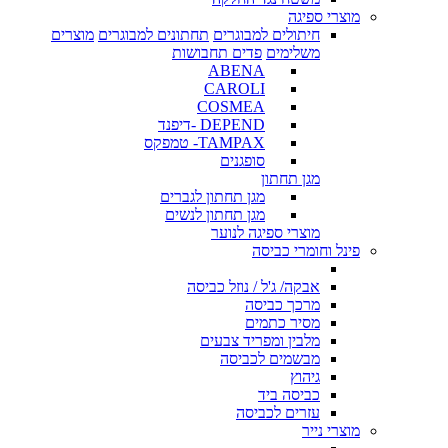
מוצרי ספיגה
חיתולים למבוגרים
תחתונים למבוגרים
מוצרים
משלימים
פדים תחבושות
ABENA
CAROLI
COSMEA
DEPEND -דיפנד
TAMPAX- טמפקס
סופגנים
מגן תחתון
מגן תחתון לגברים
מגן תחתון לנשים
מוצרי ספיגה לנוער
פינל וחומרי כביסה
אבקה/ ג'ל / נוזל כביסה
מרכך כביסה
מסיר כתמים
מלבין ומפריד צבעים
מבשמים לכביסה
גיהוץ
כביסה ביד
עזרים לכביסה
מוצרי נייר