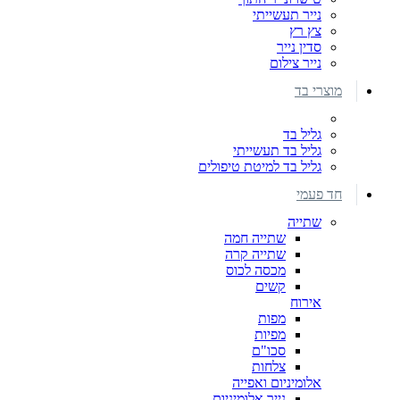
נייר תעשייתי
צץ רץ
סדין נייר
נייר צילום
מוצרי בד
גליל בד
גליל בד תעשייתי
גליל בד למיטת טיפולים
חד פעמי
שתייה
שתייה חמה
שתייה קרה
מכסה לכוס
קשים
אירוח
מפות
מפיות
סכו"ם
צלחות
אלומיניום ואפייה
נייר אלומיניום