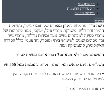
החשבון שלי
היסטוריית ההזמנות
רשימת תפוצה
נגישות
רשת מור-
מתמחה במגוון מוצרים של חומרי ניקוי, משווקת
חומרי זהר דליה, משווקת מוצרי פינל, יעקבי, מגוון פתרונות של
מוצרי ספיגה למבוגרים נשים נוער ומידות גדולות, מוצרי נייר
ובד מסוגים שונים לשימוש ביתי ומוסדי, חד פעמי כולל הסדרה
האקולוגית, קוסמטיקה ועוד.
חיפשתם מוצר ולא מצאתם? דברו איתנו ונשמח לעזור
משלוחים חינם לראש העין ופתח תקווה בהזמנות מעל 200 שח
* כל הזכויות שמורות לרשת מור - כל בו פתח תקווה.
אין
לשכפל או להעתיק מהאתר.
* האתר בתהליכי עדכון.