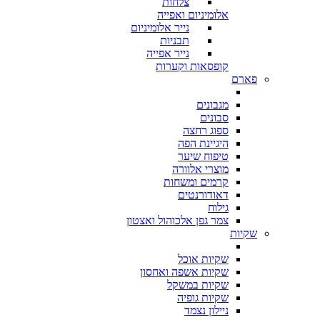
צלחות
אלומיניום ואפייה
נייר אלומיניום
תבניות
נייר אפייה
קופסאות וקערות
פארם
מגבונים
סבונים
ספוג רחצה
היגיינת הפה
טיפוח שיער
מוצרי אלוורה
קרמים ומשחות
דאודורנטים
גילוח
צמר גפן אלכוהול ואצטון
שקיות
שקיות אוכל
שקיות אשפה ואחסון
שקיות במשקל
שקיות גופיה
ניילון נצמד