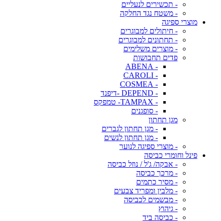
- תכשירים לנעליים
- משטח נגד החלקה
מוצרי ספיגה
- חיתולים למבוגרים
- תחתונים למבוגרים
- מוצרים משלימים
פדים תחבושות
- ABENA
- CAROLI
- COSMEA
- DEPEND -דיפנד
- TAMPAX- טמפקס
- סופגנים
מגן תחתון
- מגן תחתון לגברים
- מגן תחתון לנשים
- מוצרי ספיגה לנוער
פינל וחומרי כביסה
- אבקה/ ג'ל / נוזל כביסה
- מרכך כביסה
- מסיר כתמים
- מלבין ומפריד צבעים
- מבשמים לכביסה
- גיהוץ
- כביסה ביד