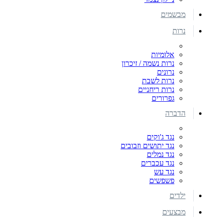
מבשמים
נרות
אלומיות
נרות נשמה / זיכרון
נרונים
נרות לשבת
נרות ריחניים
גפרורים
הדברה
נגד ג'וקים
נגד יתושים וזבובים
נגד נמלים
נגד עכברים
נגד עש
פשפשים
ילדים
מבצעים