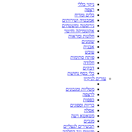
ניקוי כללי
רצפה
כלים ומדיח
אמבטיה ושירותים
נירוסטה ומשטחים
אקונומיקה וחיטוי
חלונות ומראות
שומנים
אבנית
עובש
פותח סתימות
חלודה
דבקים
כלי כסף נחושת
עזרים לניקיון
מטליות ומגבונים
לרצפה
כפפות
כריות וספוגים
אסלה
מטאטא ויעה
מגבים
תכשירים לנעליים
משטח נגד החלקה