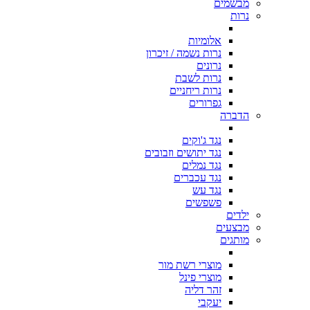
מבשמים
נרות
אלומיות
נרות נשמה / זיכרון
נרונים
נרות לשבת
נרות ריחניים
גפרורים
הדברה
נגד ג'וקים
נגד יתושים וזבובים
נגד נמלים
נגד עכברים
נגד עש
פשפשים
ילדים
מבצעים
מותגים
מוצרי רשת מור
מוצרי פינל
זהר דליה
יעקבי