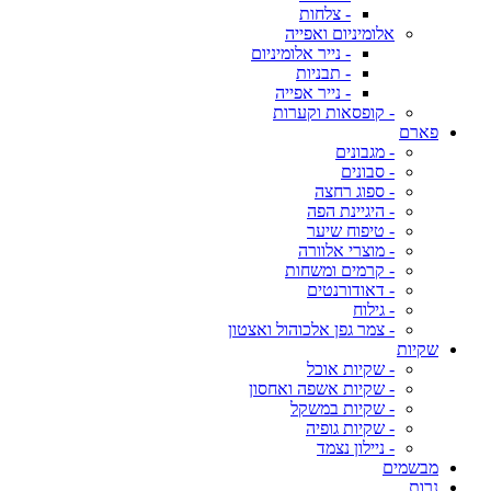
- צלחות
אלומיניום ואפייה
- נייר אלומיניום
- תבניות
- נייר אפייה
- קופסאות וקערות
פארם
- מגבונים
- סבונים
- ספוג רחצה
- היגיינת הפה
- טיפוח שיער
- מוצרי אלוורה
- קרמים ומשחות
- דאודורנטים
- גילוח
- צמר גפן אלכוהול ואצטון
שקיות
- שקיות אוכל
- שקיות אשפה ואחסון
- שקיות במשקל
- שקיות גופיה
- ניילון נצמד
מבשמים
נרות