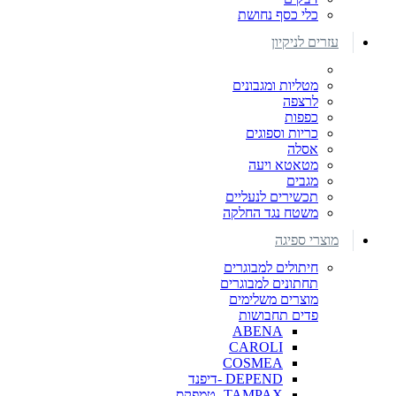
כלי כסף נחושת
עזרים לניקיון
מטליות ומגבונים
לרצפה
כפפות
כריות וספוגים
אסלה
מטאטא ויעה
מגבים
תכשירים לנעליים
משטח נגד החלקה
מוצרי ספיגה
חיתולים למבוגרים
תחתונים למבוגרים
מוצרים משלימים
פדים תחבושות
ABENA
CAROLI
COSMEA
DEPEND -דיפנד
TAMPAX- טמפקס