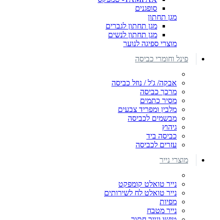
סופגנים
מגן תחתון
מגן תחתון לגברים
מגן תחתון לנשים
מוצרי ספיגה לנוער
פינל וחומרי כביסה
אבקה/ ג'ל / נוזל כביסה
מרכך כביסה
מסיר כתמים
מלבין ומפריד צבעים
מבשמים לכביסה
גיהוץ
כביסה ביד
עזרים לכביסה
מוצרי נייר
נייר טואלט קומפקט
נייר טואלט לח לשירותים
מפיות
נייר מטבח
טישו ונייר חתוך