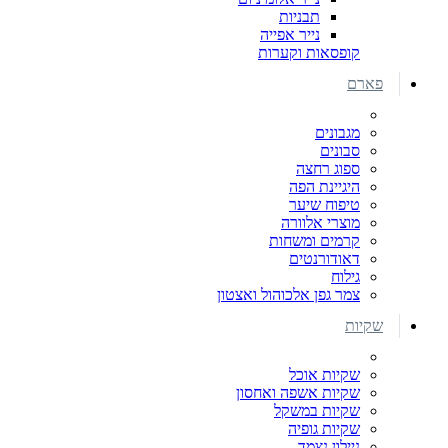
תבניות
נייר אפייה
קופסאות וקערות
פארם
מגבונים
סבונים
ספוג רחצה
היגיינת הפה
טיפוח שיער
מוצרי אלוורה
קרמים ומשחות
דאודורנטים
גילוח
צמר גפן אלכוהול ואצטון
שקיות
שקיות אוכל
שקיות אשפה ואחסון
שקיות במשקל
שקיות גופיה
ניילון נצמד