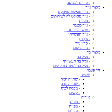
- עזרים לכביסה
מוצרי נייר
- נייר טואלט קומפקט
- נייר טואלט לח לשירותים
- מפיות
- נייר מטבח
- טישו ונייר חתוך
- נייר תעשייתי
- צץ רץ
- סדין נייר
- נייר צילום
מוצרי בד
- גליל בד
- גליל בד תעשייתי
- גליל בד למיטת טיפולים
חד פעמי
שתייה
- שתייה חמה
- שתייה קרה
- מכסה לכוס
- קשים
אירוח
- מפות
- מפיות
- סכו"ם