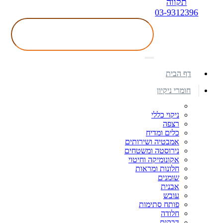
תקווה
03-9312396
דף הבית
חומרי ניקיון
ניקוי כללי
רצפה
כלים ומדיח
אמבטיה ושירותים
נירוסטה ומשטחים
אקונומיקה וחיטוי
חלונות ומראות
שומנים
אבנית
עובש
פותח סתימות
חלודה
דבקים