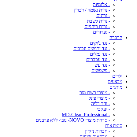
- אלומיות
- נרות נשמה / זיכרון
- נרונים
- נרות לשבת
- נרות ריחניים
- גפרורים
הדברה
- נגד ג'וקים
- נגד יתושים וזבובים
- נגד נמלים
- נגד עכברים
- נגד עש
- פשפשים
ילדים
מבצעים
מותגים
- מוצרי רשת מור
- מוצרי פינל
- זהר דליה
- יעקבי
- MD-Clean Professional
- סדרת מוצרי NOVO- נובו- ללא פרבנים
סיטונאות
- חברות ניקיון
- מרפאות שיניים