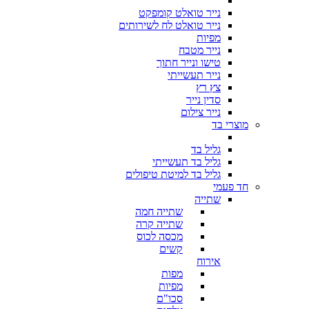
נייר טואלט קומפקט
נייר טואלט לח לשירותים
מפיות
נייר מטבח
טישו ונייר חתוך
נייר תעשייתי
צץ רץ
סדין נייר
נייר צילום
מוצרי בד
גליל בד
גליל בד תעשייתי
גליל בד למיטת טיפולים
חד פעמי
שתייה
שתייה חמה
שתייה קרה
מכסה לכוס
קשים
אירוח
מפות
מפיות
סכו"ם