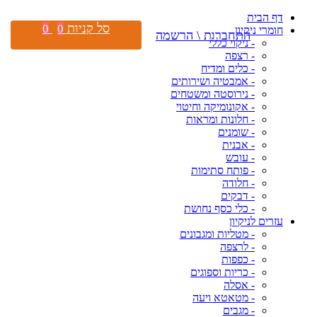
דף הבית
סל קניות
0
0
חומרי ניקיון
התחברות \ הרשמה
- ניקוי כללי
- רצפה
- כלים ומדיח
- אמבטיה ושירותים
- נירוסטה ומשטחים
- אקונומיקה וחיטוי
- חלונות ומראות
- שומנים
- אבנית
- עובש
- פותח סתימות
- חלודה
- דבקים
- כלי כסף נחושת
עזרים לניקיון
- מטליות ומגבונים
- לרצפה
- כפפות
- כריות וספוגים
- אסלה
- מטאטא ויעה
- מגבים