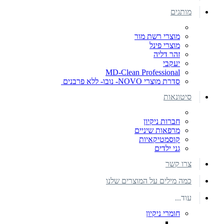
מותגים
מוצרי רשת מור
מוצרי פינל
זהר דליה
יעקבי
MD-Clean Professional
סדרת מוצרי NOVO- נובו- ללא פרבנים
סיטונאות
חברות ניקיון
מרפאות שיניים
קוסמטיקאיות
גני ילדים
צרו קשר
כמה מילים על המוצרים שלנו
עוד...
חומרי ניקיון