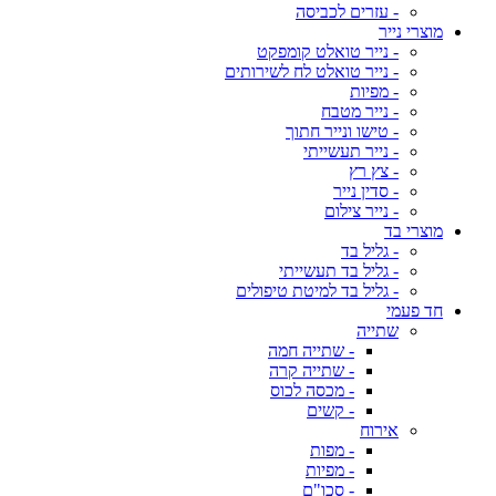
- עזרים לכביסה
מוצרי נייר
- נייר טואלט קומפקט
- נייר טואלט לח לשירותים
- מפיות
- נייר מטבח
- טישו ונייר חתוך
- נייר תעשייתי
- צץ רץ
- סדין נייר
- נייר צילום
מוצרי בד
- גליל בד
- גליל בד תעשייתי
- גליל בד למיטת טיפולים
חד פעמי
שתייה
- שתייה חמה
- שתייה קרה
- מכסה לכוס
- קשים
אירוח
- מפות
- מפיות
- סכו"ם