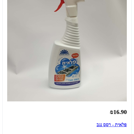
₪16.90
פלאית - רסס נגב