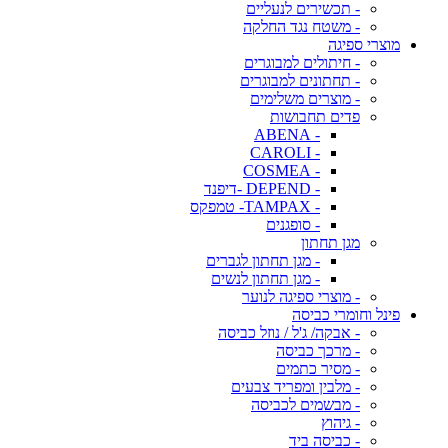
- תכשירים לנעליים
- משטח נגד החלקה
מוצרי ספיגה
- חיתולים למבוגרים
- תחתונים למבוגרים
- מוצרים משלימים
פדים תחבושות
- ABENA
- CAROLI
- COSMEA
- DEPEND -דיפנד
- TAMPAX- טמפקס
- סופגנים
מגן תחתון
- מגן תחתון לגברים
- מגן תחתון לנשים
- מוצרי ספיגה לנוער
פינל וחומרי כביסה
- אבקה/ ג'ל / נוזל כביסה
- מרכך כביסה
- מסיר כתמים
- מלבין ומפריד צבעים
- מבשמים לכביסה
- גיהוץ
- כביסה ביד