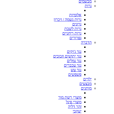
מבשמים
נרות
אלומיות
נרות נשמה / זיכרון
נרונים
נרות לשבת
נרות ריחניים
גפרורים
הדברה
נגד ג'וקים
נגד יתושים וזבובים
נגד נמלים
נגד עכברים
נגד עש
פשפשים
ילדים
מבצעים
מותגים
מוצרי רשת מור
מוצרי פינל
זהר דליה
יעקבי