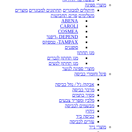
מוצרי ספיגה
חיתולים למבוגרים
תחתונים למבוגרים
מוצרים
משלימים
פדים תחבושות
ABENA
CAROLI
COSMEA
DEPEND -דיפנד
TAMPAX- טמפקס
סופגנים
מגן תחתון
מגן תחתון לגברים
מגן תחתון לנשים
מוצרי ספיגה לנוער
פינל וחומרי כביסה
אבקה/ ג'ל / נוזל כביסה
מרכך כביסה
מסיר כתמים
מלבין ומפריד צבעים
מבשמים לכביסה
גיהוץ
כביסה ביד
עזרים לכביסה
מוצרי נייר