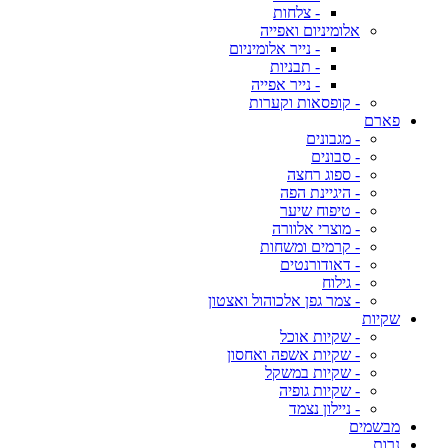
- צלחות
אלומיניום ואפייה
- נייר אלומיניום
- תבניות
- נייר אפייה
- קופסאות וקערות
פארם
- מגבונים
- סבונים
- ספוג רחצה
- היגיינת הפה
- טיפוח שיער
- מוצרי אלוורה
- קרמים ומשחות
- דאודורנטים
- גילוח
- צמר גפן אלכוהול ואצטון
שקיות
- שקיות אוכל
- שקיות אשפה ואחסון
- שקיות במשקל
- שקיות גופיה
- ניילון נצמד
מבשמים
נרות