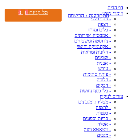
דף הבית
סל קניות
0
0
חומרי ניקיון
התחברות \ הרשמה
- ניקוי כללי
- רצפה
- כלים ומדיח
- אמבטיה ושירותים
- נירוסטה ומשטחים
- אקונומיקה וחיטוי
- חלונות ומראות
- שומנים
- אבנית
- עובש
- פותח סתימות
- חלודה
- דבקים
- כלי כסף נחושת
עזרים לניקיון
- מטליות ומגבונים
- לרצפה
- כפפות
- כריות וספוגים
- אסלה
- מטאטא ויעה
- מגבים