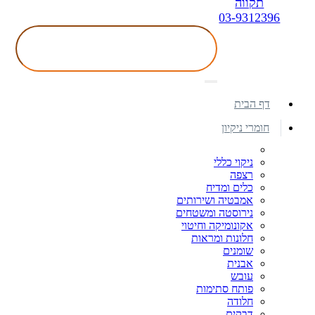
תקווה
03-9312396
דף הבית
חומרי ניקיון
ניקוי כללי
רצפה
כלים ומדיח
אמבטיה ושירותים
נירוסטה ומשטחים
אקונומיקה וחיטוי
חלונות ומראות
שומנים
אבנית
עובש
פותח סתימות
חלודה
דבקים