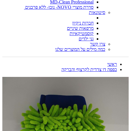
MD-Clean Professional
סדרת מוצרי NOVO- נובו- ללא פרבנים
סיטונאות
חברות ניקיון
מרפאות שיניים
קוסמטיקאיות
גני ילדים
צרו קשר
כמה מילים על המוצרים שלנו
ראשי
כפפה דו צדדית לקרצוף והברקה