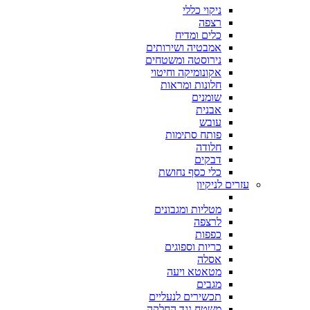
ניקוי כללי
רצפה
כלים ומדיח
אמבטיה ושירותים
נירוסטה ומשטחים
אקונומיקה וחיטוי
חלונות ומראות
שומנים
אבנית
עובש
פותח סתימות
חלודה
דבקים
כלי כסף נחושת
עזרים לניקיון
מטליות ומגבונים
לרצפה
כפפות
כריות וספוגים
אסלה
מטאטא ויעה
מגבים
תכשירים לנעליים
משטח נגד החלקה