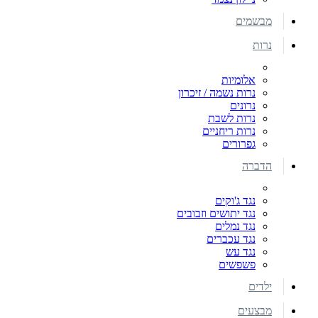
מבשמים
נרות
אלומיות
נרות נשמה / זיכרון
נרונים
נרות לשבת
נרות ריחניים
גפרורים
הדברה
נגד ג'וקים
נגד יתושים וזבובים
נגד נמלים
נגד עכברים
נגד עש
פשפשים
ילדים
מבצעים