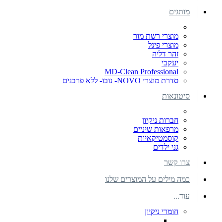
מותגים
מוצרי רשת מור
מוצרי פינל
זהר דליה
יעקבי
MD-Clean Professional
סדרת מוצרי NOVO- נובו- ללא פרבנים
סיטונאות
חברות ניקיון
מרפאות שיניים
קוסמטיקאיות
גני ילדים
צרו קשר
כמה מילים על המוצרים שלנו
עוד...
חומרי ניקיון