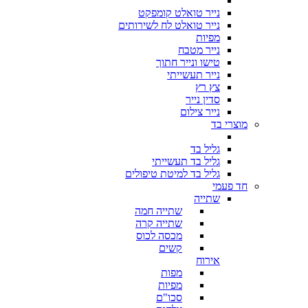
נייר טואלט קומפקט
נייר טואלט לח לשירותים
מפיות
נייר מטבח
טישו ונייר חתוך
נייר תעשייתי
צץ רץ
סדין נייר
נייר צילום
מוצרי בד
גליל בד
גליל בד תעשייתי
גליל בד למיטת טיפולים
חד פעמי
שתייה
שתייה חמה
שתייה קרה
מכסה לכוס
קשים
אירוח
מפות
מפיות
סכו"ם