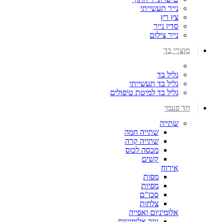
נייר תעשייתי
צץ רץ
סדין נייר
נייר צילום
מוצרי בד
גליל בד
גליל בד תעשייתי
גליל בד למיטת טיפולים
חד פעמי
שתייה
שתייה חמה
שתייה קרה
מכסה לכוס
קשים
אירוח
מפות
מפיות
סכו"ם
צלחות
אלומיניום ואפייה
נייר אלומיניום