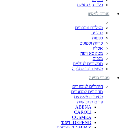
כלי כסף נחושת
עזרים לניקיון
מטליות ומגבונים
לרצפה
כפפות
כריות וספוגים
אסלה
מטאטא ויעה
מגבים
תכשירים לנעליים
משטח נגד החלקה
מוצרי ספיגה
חיתולים למבוגרים
תחתונים למבוגרים
מוצרים משלימים
פדים תחבושות
ABENA
CAROLI
COSMEA
DEPEND -דיפנד
TAMPAX- טמפקס