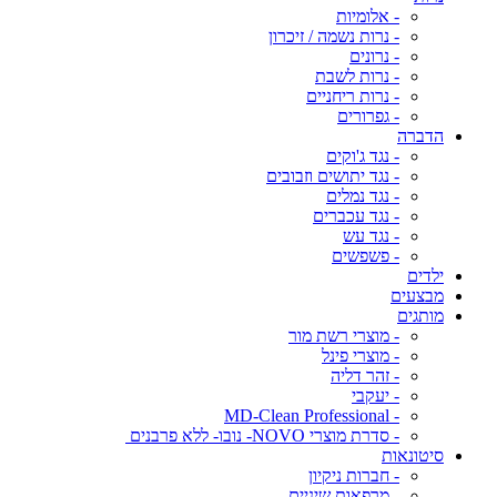
- אלומיות
- נרות נשמה / זיכרון
- נרונים
- נרות לשבת
- נרות ריחניים
- גפרורים
הדברה
- נגד ג'וקים
- נגד יתושים וזבובים
- נגד נמלים
- נגד עכברים
- נגד עש
- פשפשים
ילדים
מבצעים
מותגים
- מוצרי רשת מור
- מוצרי פינל
- זהר דליה
- יעקבי
- MD-Clean Professional
- סדרת מוצרי NOVO- נובו- ללא פרבנים
סיטונאות
- חברות ניקיון
- מרפאות שיניים