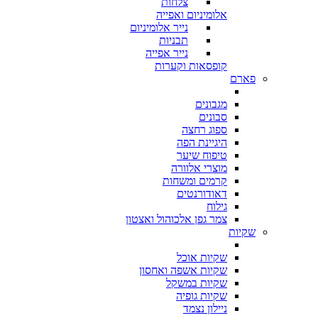
צלחות
אלומיניום ואפייה
נייר אלומיניום
תבניות
נייר אפייה
קופסאות וקערות
פארם
מגבונים
סבונים
ספוג רחצה
היגיינת הפה
טיפוח שיער
מוצרי אלוורה
קרמים ומשחות
דאודורנטים
גילוח
צמר גפן אלכוהול ואצטון
שקיות
שקיות אוכל
שקיות אשפה ואחסון
שקיות במשקל
שקיות גופיה
ניילון נצמד