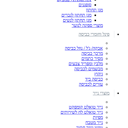
סופגנים
מגן תחתון
מגן תחתון לגברים
מגן תחתון לנשים
מוצרי ספיגה לנוער
פינל וחומרי כביסה
אבקה/ ג'ל / נוזל כביסה
מרכך כביסה
מסיר כתמים
מלבין ומפריד צבעים
מבשמים לכביסה
גיהוץ
כביסה ביד
עזרים לכביסה
מוצרי נייר
נייר טואלט קומפקט
נייר טואלט לח לשירותים
מפיות
נייר מטבח
טישו ונייר חתוך