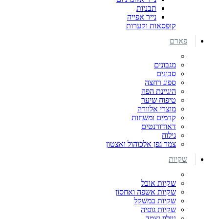
תבניות
נייר אפייה
קופסאות וקערות
פארם
מגבונים
סבונים
ספוג רחצה
היגיינת הפה
טיפוח שיער
מוצרי אלוורה
קרמים ומשחות
דאודורנטים
גילוח
צמר גפן אלכוהול ואצטון
שקיות
שקיות אוכל
שקיות אשפה ואחסון
שקיות במשקל
שקיות גופיה
ניילון נצמד