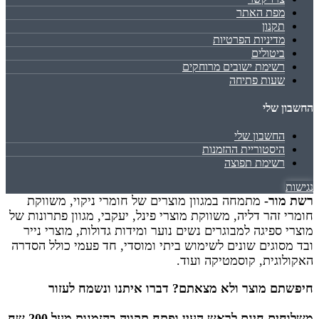
מפת האתר
תקנון
מדיניות הפרטיות
ביטולים
רשימת ישובים מרוחקים
שעות פתיחה
החשבון שלי
החשבון שלי
היסטוריית ההזמנות
רשימת תפוצה
נגישות
רשת מור-
מתמחה במגוון מוצרים של חומרי ניקוי, משווקת
חומרי זהר דליה, משווקת מוצרי פינל, יעקבי, מגוון פתרונות של
מוצרי ספיגה למבוגרים נשים נוער ומידות גדולות, מוצרי נייר
ובד מסוגים שונים לשימוש ביתי ומוסדי, חד פעמי כולל הסדרה
האקולוגית, קוסמטיקה ועוד.
חיפשתם מוצר ולא מצאתם? דברו איתנו ונשמח לעזור
משלוחים חינם לראש העין ופתח תקווה בהזמנות מעל 200 שח