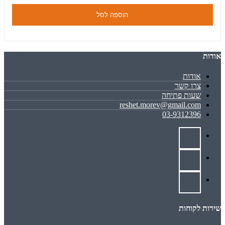
הוספה לסל
אודות
אודות
צרו קשר
שעות פתיחה
reshet.morev@gmail.com
03-9312396
שירות לקוחות