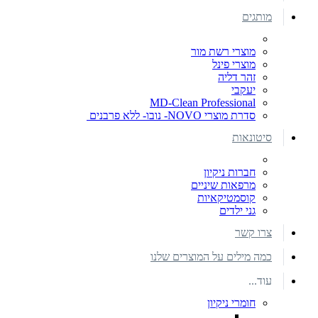
מותגים
מוצרי רשת מור
מוצרי פינל
זהר דליה
יעקבי
MD-Clean Professional
סדרת מוצרי NOVO- נובו- ללא פרבנים
סיטונאות
חברות ניקיון
מרפאות שיניים
קוסמטיקאיות
גני ילדים
צרו קשר
כמה מילים על המוצרים שלנו
עוד...
חומרי ניקיון