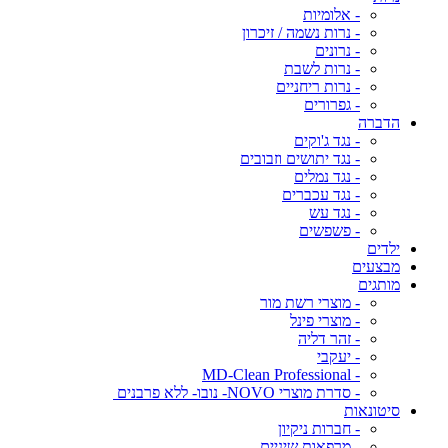
- אלומיות
- נרות נשמה / זיכרון
- נרונים
- נרות לשבת
- נרות ריחניים
- גפרורים
הדברה
- נגד ג'וקים
- נגד יתושים וזבובים
- נגד נמלים
- נגד עכברים
- נגד עש
- פשפשים
ילדים
מבצעים
מותגים
- מוצרי רשת מור
- מוצרי פינל
- זהר דליה
- יעקבי
- MD-Clean Professional
- סדרת מוצרי NOVO- נובו- ללא פרבנים
סיטונאות
- חברות ניקיון
- מרפאות שיניים