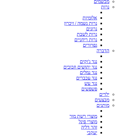
מבשמים
נרות
אלומיות
נרות נשמה / זיכרון
נרונים
נרות לשבת
נרות ריחניים
גפרורים
הדברה
נגד ג'וקים
נגד יתושים וזבובים
נגד נמלים
נגד עכברים
נגד עש
פשפשים
ילדים
מבצעים
מותגים
מוצרי רשת מור
מוצרי פינל
זהר דליה
יעקבי