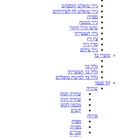
נייר טואלט קומפקט
נייר טואלט לח לשירותים
מפיות
נייר מטבח
טישו ונייר חתוך
נייר תעשייתי
צץ רץ
סדין נייר
נייר צילום
מוצרי בד
גליל בד
גליל בד תעשייתי
גליל בד למיטת טיפולים
חד פעמי
שתייה
שתייה חמה
שתייה קרה
מכסה לכוס
קשים
אירוח
מפות
מפיות
סכו"ם