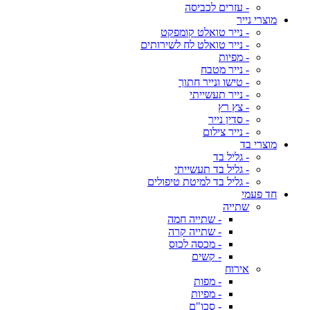
- עזרים לכביסה
מוצרי נייר
- נייר טואלט קומפקט
- נייר טואלט לח לשירותים
- מפיות
- נייר מטבח
- טישו ונייר חתוך
- נייר תעשייתי
- צץ רץ
- סדין נייר
- נייר צילום
מוצרי בד
- גליל בד
- גליל בד תעשייתי
- גליל בד למיטת טיפולים
חד פעמי
שתייה
- שתייה חמה
- שתייה קרה
- מכסה לכוס
- קשים
אירוח
- מפות
- מפיות
- סכו"ם