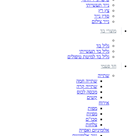
נייר תעשייתי
צץ רץ
סדין נייר
נייר צילום
מוצרי בד
גליל בד
גליל בד תעשייתי
גליל בד למיטת טיפולים
חד פעמי
שתייה
שתייה חמה
שתייה קרה
מכסה לכוס
קשים
אירוח
מפות
מפיות
סכו"ם
צלחות
אלומיניום ואפייה
נייר אלומיניום