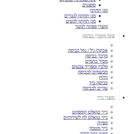
סופגנים
מגן תחתון
מגן תחתון לגברים
מגן תחתון לנשים
מוצרי ספיגה לנוער
פינל וחומרי כביסה
אבקה/ ג'ל / נוזל כביסה
מרכך כביסה
מסיר כתמים
מלבין ומפריד צבעים
מבשמים לכביסה
גיהוץ
כביסה ביד
עזרים לכביסה
מוצרי נייר
נייר טואלט קומפקט
נייר טואלט לח לשירותים
מפיות
נייר מטבח
טישו ונייר חתוך