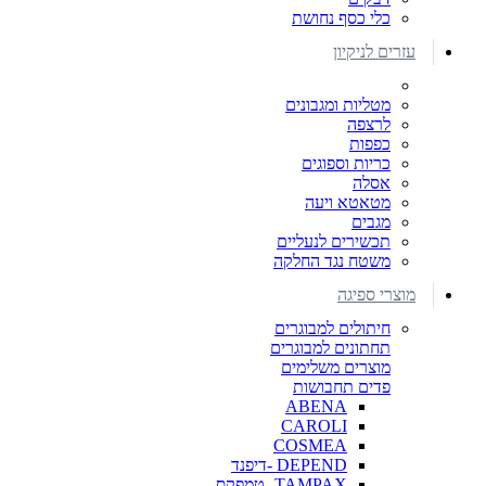
כלי כסף נחושת
עזרים לניקיון
מטליות ומגבונים
לרצפה
כפפות
כריות וספוגים
אסלה
מטאטא ויעה
מגבים
תכשירים לנעליים
משטח נגד החלקה
מוצרי ספיגה
חיתולים למבוגרים
תחתונים למבוגרים
מוצרים משלימים
פדים תחבושות
ABENA
CAROLI
COSMEA
DEPEND -דיפנד
TAMPAX- טמפקס