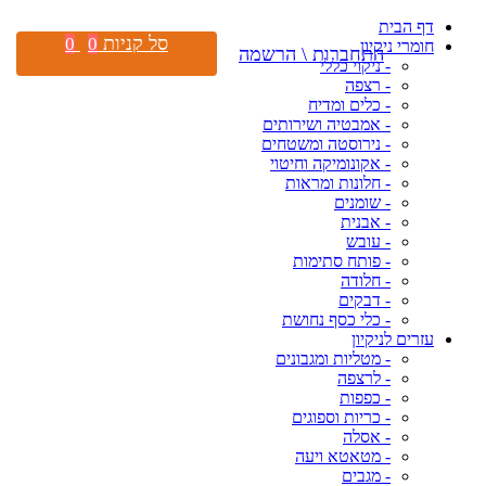
דף הבית
סל קניות
0
0
חומרי ניקיון
התחברות \ הרשמה
- ניקוי כללי
- רצפה
- כלים ומדיח
- אמבטיה ושירותים
- נירוסטה ומשטחים
- אקונומיקה וחיטוי
- חלונות ומראות
- שומנים
- אבנית
- עובש
- פותח סתימות
- חלודה
- דבקים
- כלי כסף נחושת
עזרים לניקיון
- מטליות ומגבונים
- לרצפה
- כפפות
- כריות וספוגים
- אסלה
- מטאטא ויעה
- מגבים