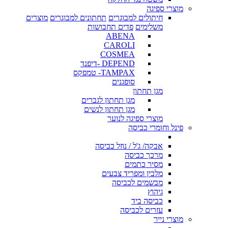
מוצרי ספיגה
חיתולים למבוגרים
תחתונים למבוגרים
מוצרים
משלימים
פדים תחבושות
ABENA
CAROLI
COSMEA
DEPEND -דיפנד
TAMPAX- טמפקס
סופגנים
מגן תחתון
מגן תחתון לגברים
מגן תחתון לנשים
מוצרי ספיגה לנוער
פינל וחומרי כביסה
אבקה/ ג'ל / נוזל כביסה
מרכך כביסה
מסיר כתמים
מלבין ומפריד צבעים
מבשמים לכביסה
גיהוץ
כביסה ביד
עזרים לכביסה
מוצרי נייר