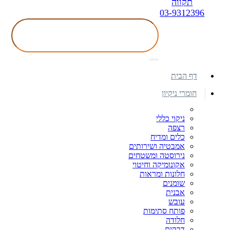
תקווה
03-9312396
דף הבית
חומרי ניקיון
ניקוי כללי
רצפה
כלים ומדיח
אמבטיה ושירותים
נירוסטה ומשטחים
אקונומיקה וחיטוי
חלונות ומראות
שומנים
אבנית
עובש
פותח סתימות
חלודה
דבקים