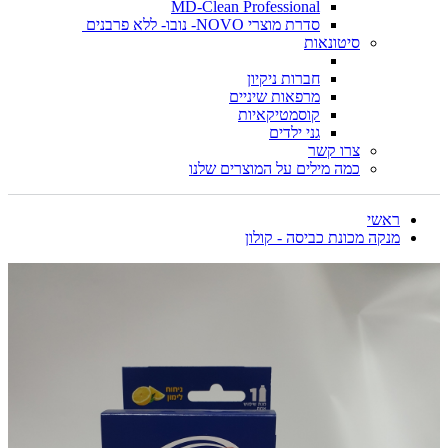
MD-Clean Professional
סדרת מוצרי NOVO- נובו- ללא פרבנים
סיטונאות
חברות ניקיון
מרפאות שיניים
קוסמטיקאיות
גני ילדים
צרו קשר
כמה מילים על המוצרים שלנו
ראשי
מנקה מכונת כביסה - קולון