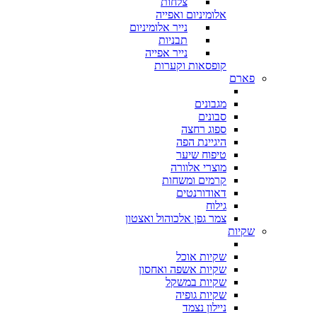
צלחות
אלומיניום ואפייה
נייר אלומיניום
תבניות
נייר אפייה
קופסאות וקערות
פארם
מגבונים
סבונים
ספוג רחצה
היגיינת הפה
טיפוח שיער
מוצרי אלוורה
קרמים ומשחות
דאודורנטים
גילוח
צמר גפן אלכוהול ואצטון
שקיות
שקיות אוכל
שקיות אשפה ואחסון
שקיות במשקל
שקיות גופיה
ניילון נצמד