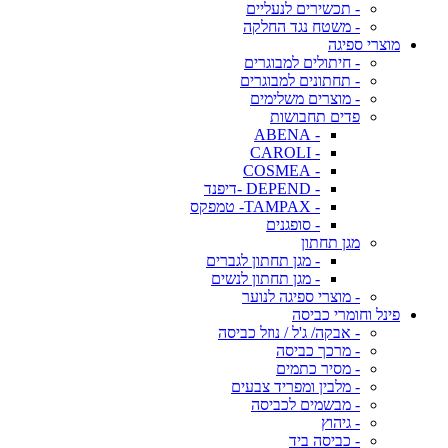
- תכשירים לנעליים
- משטח נגד החלקה
מוצרי ספיגה
- חיתולים למבוגרים
- תחתונים למבוגרים
- מוצרים משלימים
פדים תחבושות
- ABENA
- CAROLI
- COSMEA
- DEPEND -דיפנד
- TAMPAX- טמפקס
- סופגנים
מגן תחתון
- מגן תחתון לגברים
- מגן תחתון לנשים
- מוצרי ספיגה לנוער
פינל וחומרי כביסה
- אבקה/ ג'ל / נוזל כביסה
- מרכך כביסה
- מסיר כתמים
- מלבין ומפריד צבעים
- מבשמים לכביסה
- גיהוץ
- כביסה ביד