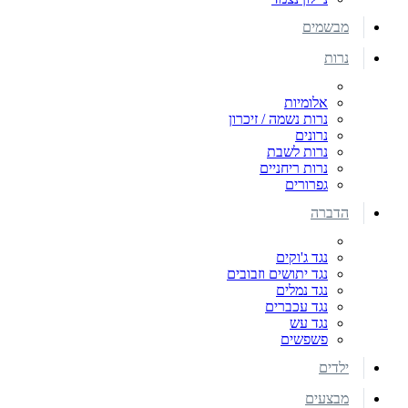
מבשמים
נרות
אלומיות
נרות נשמה / זיכרון
נרונים
נרות לשבת
נרות ריחניים
גפרורים
הדברה
נגד ג'וקים
נגד יתושים וזבובים
נגד נמלים
נגד עכברים
נגד עש
פשפשים
ילדים
מבצעים