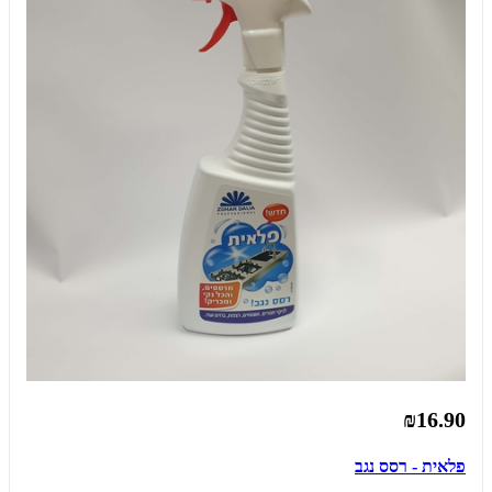
₪16.90
פלאית - רסס נגב