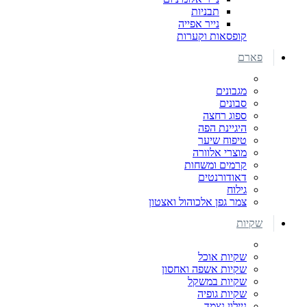
תבניות
נייר אפייה
קופסאות וקערות
פארם
מגבונים
סבונים
ספוג רחצה
היגיינת הפה
טיפוח שיער
מוצרי אלוורה
קרמים ומשחות
דאודורנטים
גילוח
צמר גפן אלכוהול ואצטון
שקיות
שקיות אוכל
שקיות אשפה ואחסון
שקיות במשקל
שקיות גופיה
ניילון נצמד