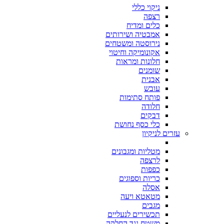
ניקוי כללי
רצפה
כלים ומדיח
אמבטיה ושירותים
נירוסטה ומשטחים
אקונומיקה וחיטוי
חלונות ומראות
שומנים
אבנית
עובש
פותח סתימות
חלודה
דבקים
כלי כסף נחושת
עזרים לניקיון
מטליות ומגבונים
לרצפה
כפפות
כריות וספוגים
אסלה
מטאטא ויעה
מגבים
תכשירים לנעליים
משטח נגד החלקה