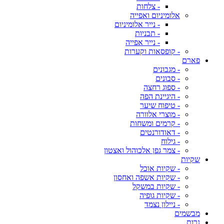
- צלחות
אלומיניום ואפייה
- נייר אלומיניום
- תבניות
- נייר אפייה
- קופסאות וקערות
פארם
- מגבונים
- סבונים
- ספוג רחצה
- היגיינת הפה
- טיפוח שיער
- מוצרי אלוורה
- קרמים ומשחות
- דאודורנטים
- גילוח
- צמר גפן אלכוהול ואצטון
שקיות
- שקיות אוכל
- שקיות אשפה ואחסון
- שקיות במשקל
- שקיות גופיה
- ניילון נצמד
מבשמים
נרות