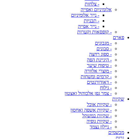
- צלחות
אלומיניום ואפייה
- נייר אלומיניום
- תבניות
- נייר אפייה
- קופסאות וקערות
פארם
- מגבונים
- סבונים
- ספוג רחצה
- היגיינת הפה
- טיפוח שיער
- מוצרי אלוורה
- קרמים ומשחות
- דאודורנטים
- גילוח
- צמר גפן אלכוהול ואצטון
שקיות
- שקיות אוכל
- שקיות אשפה ואחסון
- שקיות במשקל
- שקיות גופיה
- ניילון נצמד
מבשמים
נרות