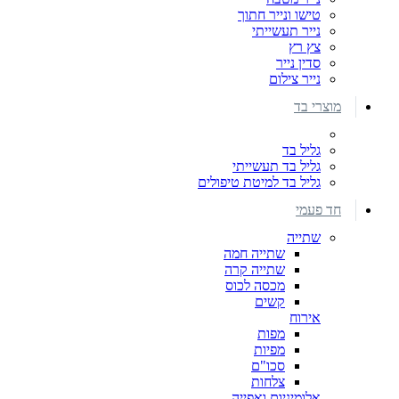
טישו ונייר חתוך
נייר תעשייתי
צץ רץ
סדין נייר
נייר צילום
מוצרי בד
גליל בד
גליל בד תעשייתי
גליל בד למיטת טיפולים
חד פעמי
שתייה
שתייה חמה
שתייה קרה
מכסה לכוס
קשים
אירוח
מפות
מפיות
סכו"ם
צלחות
אלומיניום ואפייה