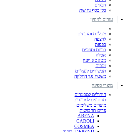
דבקים
כלי כסף נחושת
עזרים לניקיון
מטליות ומגבונים
לרצפה
כפפות
כריות וספוגים
אסלה
מטאטא ויעה
מגבים
תכשירים לנעליים
משטח נגד החלקה
מוצרי ספיגה
חיתולים למבוגרים
תחתונים למבוגרים
מוצרים משלימים
פדים תחבושות
ABENA
CAROLI
COSMEA
DEPEND -דיפנד