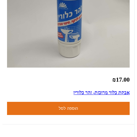
₪17.00
אבקת כלור מרוכזת- זהר כלורין
הוספה לסל