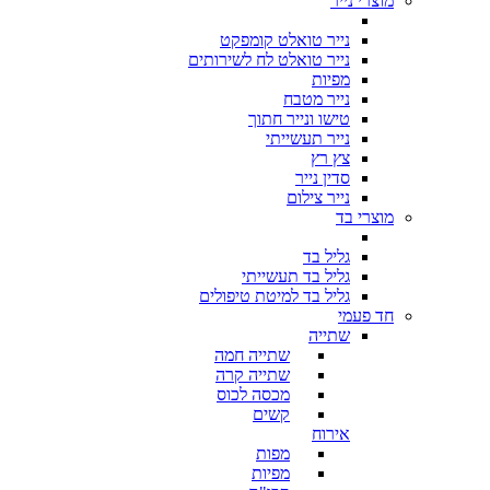
מוצרי נייר
נייר טואלט קומפקט
נייר טואלט לח לשירותים
מפיות
נייר מטבח
טישו ונייר חתוך
נייר תעשייתי
צץ רץ
סדין נייר
נייר צילום
מוצרי בד
גליל בד
גליל בד תעשייתי
גליל בד למיטת טיפולים
חד פעמי
שתייה
שתייה חמה
שתייה קרה
מכסה לכוס
קשים
אירוח
מפות
מפיות