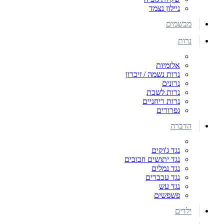
ניילון נצמד
מבשמים
נרות
אלומיות
נרות נשמה / זיכרון
נרונים
נרות לשבת
נרות ריחניים
גפרורים
הדברה
נגד ג'וקים
נגד יתושים וזבובים
נגד נמלים
נגד עכברים
נגד עש
פשפשים
ילדים