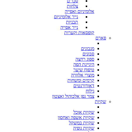
סכו"ם
צלחות
אלומיניום ואפייה
נייר אלומיניום
תבניות
נייר אפייה
קופסאות וקערות
פארם
מגבונים
סבונים
ספוג רחצה
היגיינת הפה
טיפוח שיער
מוצרי אלוורה
קרמים ומשחות
דאודורנטים
גילוח
צמר גפן אלכוהול ואצטון
שקיות
שקיות אוכל
שקיות אשפה ואחסון
שקיות במשקל
שקיות גופיה