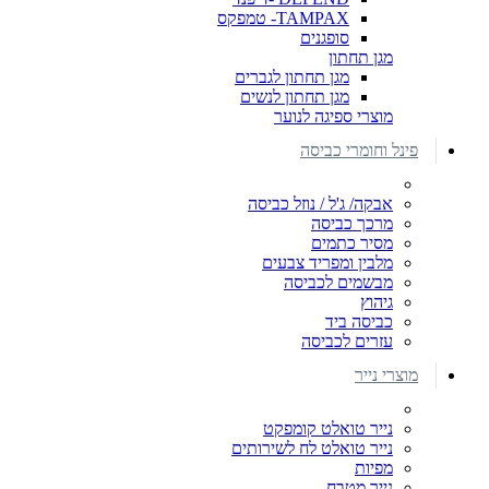
TAMPAX- טמפקס
סופגנים
מגן תחתון
מגן תחתון לגברים
מגן תחתון לנשים
מוצרי ספיגה לנוער
פינל וחומרי כביסה
אבקה/ ג'ל / נוזל כביסה
מרכך כביסה
מסיר כתמים
מלבין ומפריד צבעים
מבשמים לכביסה
גיהוץ
כביסה ביד
עזרים לכביסה
מוצרי נייר
נייר טואלט קומפקט
נייר טואלט לח לשירותים
מפיות
נייר מטבח