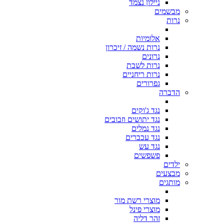
ניילון נצמד
מבשמים
נרות
אלומיות
נרות נשמה / זיכרון
נרונים
נרות לשבת
נרות ריחניים
גפרורים
הדברה
נגד ג'וקים
נגד יתושים וזבובים
נגד נמלים
נגד עכברים
נגד עש
פשפשים
ילדים
מבצעים
מותגים
מוצרי רשת מור
מוצרי פינל
זהר דליה