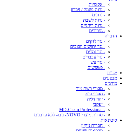
- אלומיות
- נרות נשמה / זיכרון
- נרונים
- נרות לשבת
- נרות ריחניים
- גפרורים
הדברה
- נגד ג'וקים
- נגד יתושים וזבובים
- נגד נמלים
- נגד עכברים
- נגד עש
- פשפשים
ילדים
מבצעים
מותגים
- מוצרי רשת מור
- מוצרי פינל
- זהר דליה
- יעקבי
- MD-Clean Professional
- סדרת מוצרי NOVO- נובו- ללא פרבנים
סיטונאות
- חברות ניקיון
- מרפאות שיניים