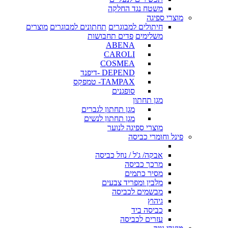
משטח נגד החלקה
מוצרי ספיגה
חיתולים למבוגרים
תחתונים למבוגרים
מוצרים
משלימים
פדים תחבושות
ABENA
CAROLI
COSMEA
DEPEND -דיפנד
TAMPAX- טמפקס
סופגנים
מגן תחתון
מגן תחתון לגברים
מגן תחתון לנשים
מוצרי ספיגה לנוער
פינל וחומרי כביסה
אבקה/ ג'ל / נוזל כביסה
מרכך כביסה
מסיר כתמים
מלבין ומפריד צבעים
מבשמים לכביסה
גיהוץ
כביסה ביד
עזרים לכביסה