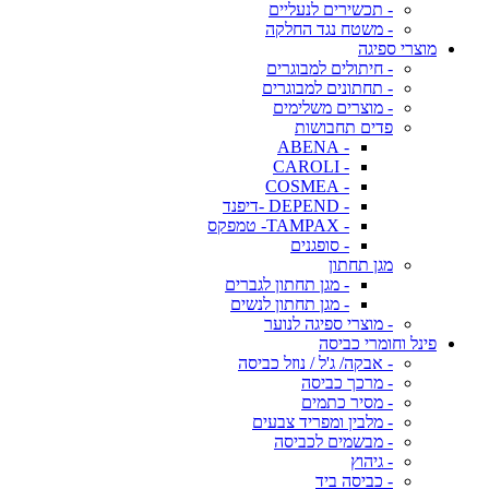
- תכשירים לנעליים
- משטח נגד החלקה
מוצרי ספיגה
- חיתולים למבוגרים
- תחתונים למבוגרים
- מוצרים משלימים
פדים תחבושות
- ABENA
- CAROLI
- COSMEA
- DEPEND -דיפנד
- TAMPAX- טמפקס
- סופגנים
מגן תחתון
- מגן תחתון לגברים
- מגן תחתון לנשים
- מוצרי ספיגה לנוער
פינל וחומרי כביסה
- אבקה/ ג'ל / נוזל כביסה
- מרכך כביסה
- מסיר כתמים
- מלבין ומפריד צבעים
- מבשמים לכביסה
- גיהוץ
- כביסה ביד