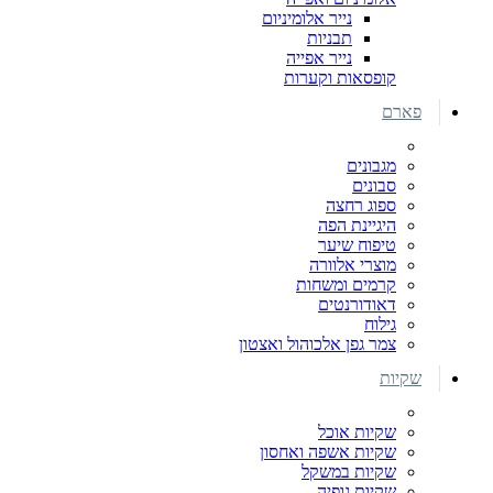
נייר אלומיניום
תבניות
נייר אפייה
קופסאות וקערות
פארם
מגבונים
סבונים
ספוג רחצה
היגיינת הפה
טיפוח שיער
מוצרי אלוורה
קרמים ומשחות
דאודורנטים
גילוח
צמר גפן אלכוהול ואצטון
שקיות
שקיות אוכל
שקיות אשפה ואחסון
שקיות במשקל
שקיות גופיה