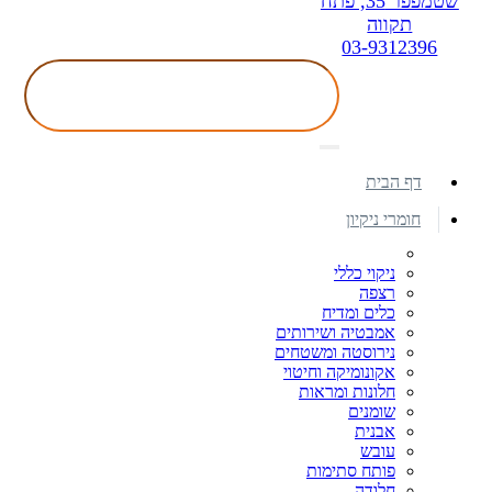
שטמפפר 35, פתח
תקווה
03-9312396
דף הבית
חומרי ניקיון
ניקוי כללי
רצפה
כלים ומדיח
אמבטיה ושירותים
נירוסטה ומשטחים
אקונומיקה וחיטוי
חלונות ומראות
שומנים
אבנית
עובש
פותח סתימות
חלודה