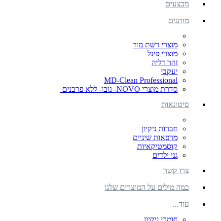
מבצעים
מותגים
מוצרי רשת מור
מוצרי פינל
זהר דליה
יעקבי
MD-Clean Professional
סדרת מוצרי NOVO- נובו- ללא פרבנים
סיטונאות
חברות ניקיון
מרפאות שיניים
קוסמטיקאיות
גני ילדים
צרו קשר
כמה מילים על המוצרים שלנו
עוד...
חומרי ניקיון