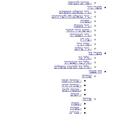
- עזרים לכביסה
מוצרי נייר
- נייר טואלט קומפקט
- נייר טואלט לח לשירותים
- מפיות
- נייר מטבח
- טישו ונייר חתוך
- נייר תעשייתי
- צץ רץ
- סדין נייר
- נייר צילום
מוצרי בד
- גליל בד
- גליל בד תעשייתי
- גליל בד למיטת טיפולים
חד פעמי
שתייה
- שתייה חמה
- שתייה קרה
- מכסה לכוס
- קשים
אירוח
- מפות
- מפיות
- סכו"ם