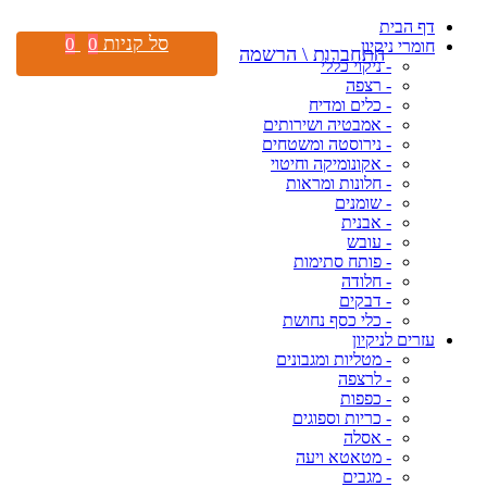
דף הבית
סל קניות
0
0
חומרי ניקיון
התחברות \ הרשמה
- ניקוי כללי
- רצפה
- כלים ומדיח
- אמבטיה ושירותים
- נירוסטה ומשטחים
- אקונומיקה וחיטוי
- חלונות ומראות
- שומנים
- אבנית
- עובש
- פותח סתימות
- חלודה
- דבקים
- כלי כסף נחושת
עזרים לניקיון
- מטליות ומגבונים
- לרצפה
- כפפות
- כריות וספוגים
- אסלה
- מטאטא ויעה
- מגבים