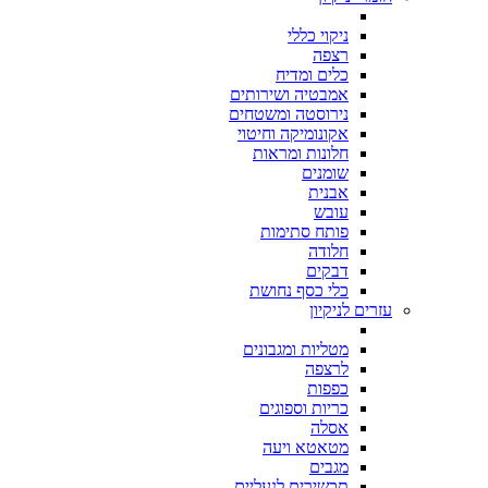
ניקוי כללי
רצפה
כלים ומדיח
אמבטיה ושירותים
נירוסטה ומשטחים
אקונומיקה וחיטוי
חלונות ומראות
שומנים
אבנית
עובש
פותח סתימות
חלודה
דבקים
כלי כסף נחושת
עזרים לניקיון
מטליות ומגבונים
לרצפה
כפפות
כריות וספוגים
אסלה
מטאטא ויעה
מגבים
תכשירים לנעליים