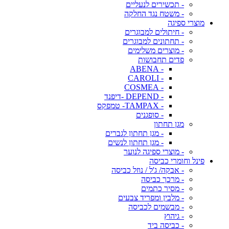
- תכשירים לנעליים
- משטח נגד החלקה
מוצרי ספיגה
- חיתולים למבוגרים
- תחתונים למבוגרים
- מוצרים משלימים
פדים תחבושות
- ABENA
- CAROLI
- COSMEA
- DEPEND -דיפנד
- TAMPAX- טמפקס
- סופגנים
מגן תחתון
- מגן תחתון לגברים
- מגן תחתון לנשים
- מוצרי ספיגה לנוער
פינל וחומרי כביסה
- אבקה/ ג'ל / נוזל כביסה
- מרכך כביסה
- מסיר כתמים
- מלבין ומפריד צבעים
- מבשמים לכביסה
- גיהוץ
- כביסה ביד