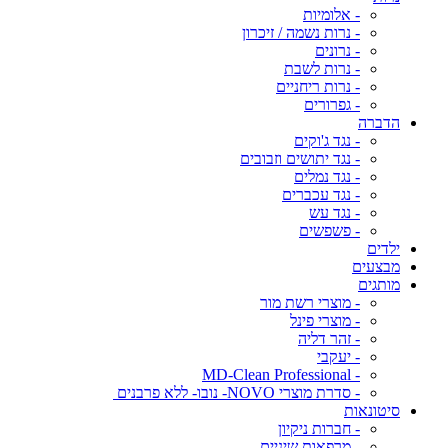
- אלומיות
- נרות נשמה / זיכרון
- נרונים
- נרות לשבת
- נרות ריחניים
- גפרורים
הדברה
- נגד ג'וקים
- נגד יתושים וזבובים
- נגד נמלים
- נגד עכברים
- נגד עש
- פשפשים
ילדים
מבצעים
מותגים
- מוצרי רשת מור
- מוצרי פינל
- זהר דליה
- יעקבי
- MD-Clean Professional
- סדרת מוצרי NOVO- נובו- ללא פרבנים
סיטונאות
- חברות ניקיון
- מרפאות שיניים