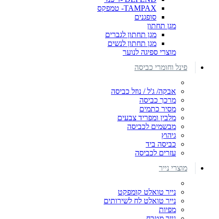
TAMPAX- טמפקס
סופגנים
מגן תחתון
מגן תחתון לגברים
מגן תחתון לנשים
מוצרי ספיגה לנוער
פינל וחומרי כביסה
אבקה/ ג'ל / נוזל כביסה
מרכך כביסה
מסיר כתמים
מלבין ומפריד צבעים
מבשמים לכביסה
גיהוץ
כביסה ביד
עזרים לכביסה
מוצרי נייר
נייר טואלט קומפקט
נייר טואלט לח לשירותים
מפיות
נייר מטבח