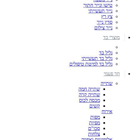
טישו ונייר חתוך
נייר תעשייתי
צץ רץ
סדין נייר
נייר צילום
מוצרי בד
גליל בד
גליל בד תעשייתי
גליל בד למיטת טיפולים
חד פעמי
שתייה
שתייה חמה
שתייה קרה
מכסה לכוס
קשים
אירוח
מפות
מפיות
סכו"ם
צלחות
אלומיניום ואפייה