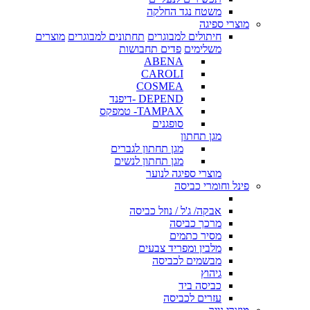
משטח נגד החלקה
מוצרי ספיגה
חיתולים למבוגרים
תחתונים למבוגרים
מוצרים
משלימים
פדים תחבושות
ABENA
CAROLI
COSMEA
DEPEND -דיפנד
TAMPAX- טמפקס
סופגנים
מגן תחתון
מגן תחתון לגברים
מגן תחתון לנשים
מוצרי ספיגה לנוער
פינל וחומרי כביסה
אבקה/ ג'ל / נוזל כביסה
מרכך כביסה
מסיר כתמים
מלבין ומפריד צבעים
מבשמים לכביסה
גיהוץ
כביסה ביד
עזרים לכביסה