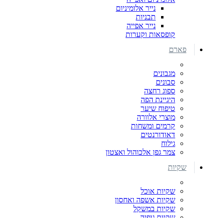
נייר אלומיניום
תבניות
נייר אפייה
קופסאות וקערות
פארם
מגבונים
סבונים
ספוג רחצה
היגיינת הפה
טיפוח שיער
מוצרי אלוורה
קרמים ומשחות
דאודורנטים
גילוח
צמר גפן אלכוהול ואצטון
שקיות
שקיות אוכל
שקיות אשפה ואחסון
שקיות במשקל
שקיות גופיה