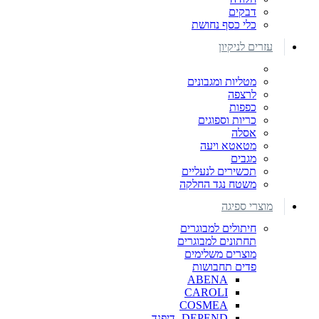
דבקים
כלי כסף נחושת
עזרים לניקיון
מטליות ומגבונים
לרצפה
כפפות
כריות וספוגים
אסלה
מטאטא ויעה
מגבים
תכשירים לנעליים
משטח נגד החלקה
מוצרי ספיגה
חיתולים למבוגרים
תחתונים למבוגרים
מוצרים משלימים
פדים תחבושות
ABENA
CAROLI
COSMEA
DEPEND -דיפנד