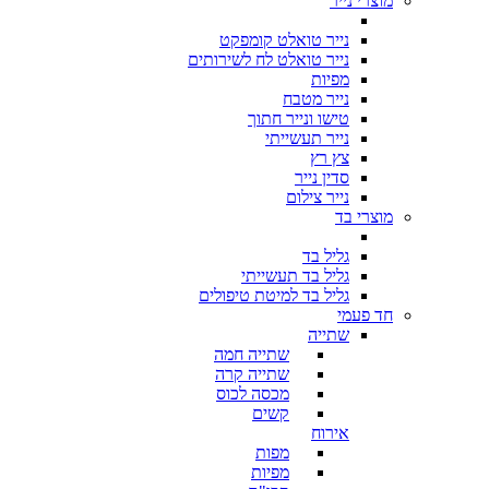
מוצרי נייר
נייר טואלט קומפקט
נייר טואלט לח לשירותים
מפיות
נייר מטבח
טישו ונייר חתוך
נייר תעשייתי
צץ רץ
סדין נייר
נייר צילום
מוצרי בד
גליל בד
גליל בד תעשייתי
גליל בד למיטת טיפולים
חד פעמי
שתייה
שתייה חמה
שתייה קרה
מכסה לכוס
קשים
אירוח
מפות
מפיות