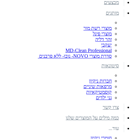
מבצעים
מותגים
מוצרי רשת מור
מוצרי פינל
זהר דליה
יעקבי
MD-Clean Professional
סדרת מוצרי NOVO- נובו- ללא פרבנים
סיטונאות
חברות ניקיון
מרפאות שיניים
קוסמטיקאיות
גני ילדים
צרו קשר
כמה מילים על המוצרים שלנו
עוד...
חומרי ניקיון