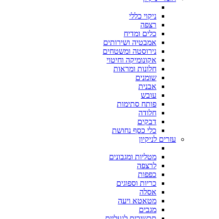
ניקוי כללי
רצפה
כלים ומדיח
אמבטיה ושירותים
נירוסטה ומשטחים
אקונומיקה וחיטוי
חלונות ומראות
שומנים
אבנית
עובש
פותח סתימות
חלודה
דבקים
כלי כסף נחושת
עזרים לניקיון
מטליות ומגבונים
לרצפה
כפפות
כריות וספוגים
אסלה
מטאטא ויעה
מגבים
תכשירים לנעליים