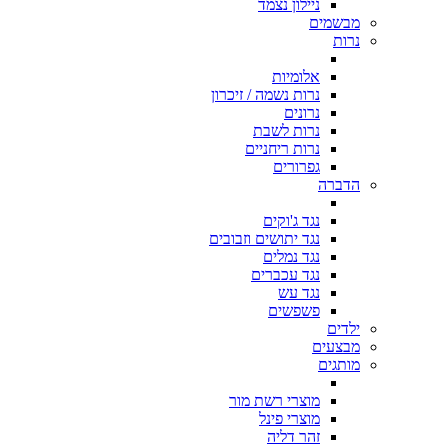
ניילון נצמד
מבשמים
נרות
אלומיות
נרות נשמה / זיכרון
נרונים
נרות לשבת
נרות ריחניים
גפרורים
הדברה
נגד ג'וקים
נגד יתושים וזבובים
נגד נמלים
נגד עכברים
נגד עש
פשפשים
ילדים
מבצעים
מותגים
מוצרי רשת מור
מוצרי פינל
זהר דליה