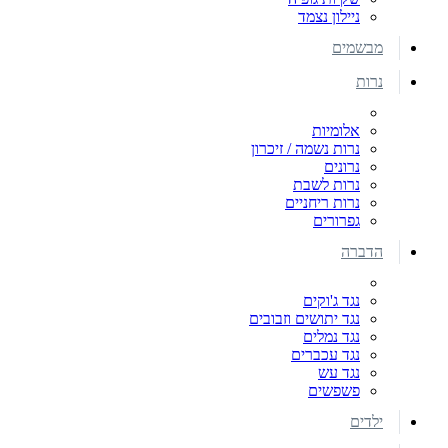
ניילון נצמד
מבשמים
נרות
אלומיות
נרות נשמה / זיכרון
נרונים
נרות לשבת
נרות ריחניים
גפרורים
הדברה
נגד ג'וקים
נגד יתושים וזבובים
נגד נמלים
נגד עכברים
נגד עש
פשפשים
ילדים