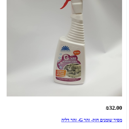
₪32.00
מסיר שומנים חזק- זהר G- זהר דליה