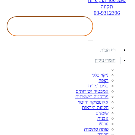
שטמפפר 35, פתח
תקווה
03-9312396
דף הבית
חומרי ניקיון
ניקוי כללי
רצפה
כלים ומדיח
אמבטיה ושירותים
נירוסטה ומשטחים
אקונומיקה וחיטוי
חלונות ומראות
שומנים
אבנית
עובש
פותח סתימות
חלודה