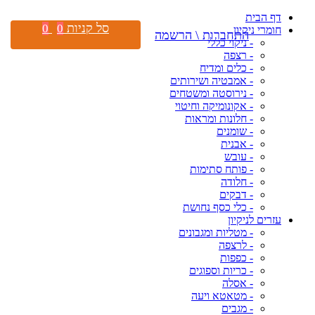
דף הבית
סל קניות
0
0
חומרי ניקיון
התחברות \ הרשמה
- ניקוי כללי
- רצפה
- כלים ומדיח
- אמבטיה ושירותים
- נירוסטה ומשטחים
- אקונומיקה וחיטוי
- חלונות ומראות
- שומנים
- אבנית
- עובש
- פותח סתימות
- חלודה
- דבקים
- כלי כסף נחושת
עזרים לניקיון
- מטליות ומגבונים
- לרצפה
- כפפות
- כריות וספוגים
- אסלה
- מטאטא ויעה
- מגבים