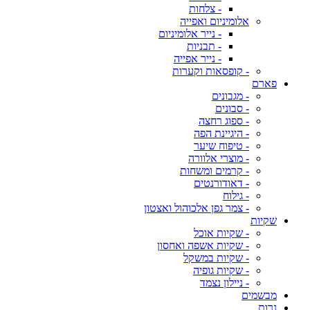
- צלחות
אלומיניום ואפייה
- נייר אלומיניום
- תבניות
- נייר אפייה
- קופסאות וקערות
פארם
- מגבונים
- סבונים
- ספוג רחצה
- היגיינת הפה
- טיפוח שיער
- מוצרי אלוורה
- קרמים ומשחות
- דאודורנטים
- גילוח
- צמר גפן אלכוהול ואצטון
שקיות
- שקיות אוכל
- שקיות אשפה ואחסון
- שקיות במשקל
- שקיות גופיה
- ניילון נצמד
מבשמים
נרות