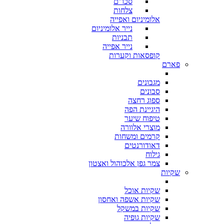
סכו"ם
צלחות
אלומיניום ואפייה
נייר אלומיניום
תבניות
נייר אפייה
קופסאות וקערות
פארם
מגבונים
סבונים
ספוג רחצה
היגיינת הפה
טיפוח שיער
מוצרי אלוורה
קרמים ומשחות
דאודורנטים
גילוח
צמר גפן אלכוהול ואצטון
שקיות
שקיות אוכל
שקיות אשפה ואחסון
שקיות במשקל
שקיות גופיה