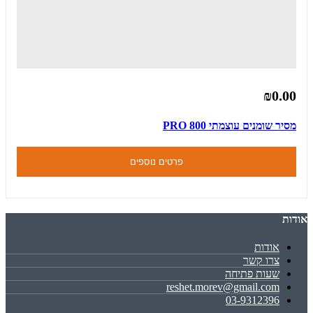
₪0.00
מסיר שומנים עוצמתי PRO 800
פרטים נוספים
אודות
אודות
צרו קשר
שעות פתיחה
reshet.morev@gmail.com
03-9312396