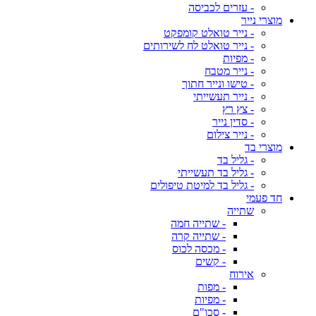
- עזרים לכביסה
מוצרי נייר
- נייר טואלט קומפקט
- נייר טואלט לח לשירותים
- מפיות
- נייר מטבח
- טישו ונייר חתוך
- נייר תעשייתי
- צץ רץ
- סדין נייר
- נייר צילום
מוצרי בד
- גליל בד
- גליל בד תעשייתי
- גליל בד למיטת טיפולים
חד פעמי
שתייה
- שתייה חמה
- שתייה קרה
- מכסה לכוס
- קשים
אירוח
- מפות
- מפיות
- סכו"ם