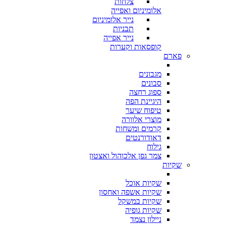
צלחות
אלומיניום ואפייה
נייר אלומיניום
תבניות
נייר אפייה
קופסאות וקערות
פארם
מגבונים
סבונים
ספוג רחצה
היגיינת הפה
טיפוח שיער
מוצרי אלוורה
קרמים ומשחות
דאודורנטים
גילוח
צמר גפן אלכוהול ואצטון
שקיות
שקיות אוכל
שקיות אשפה ואחסון
שקיות במשקל
שקיות גופיה
ניילון נצמד