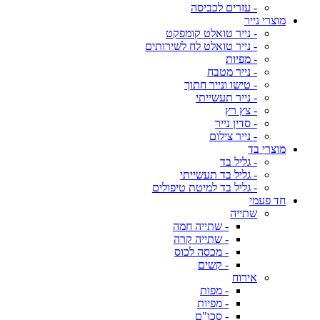
- עזרים לכביסה
מוצרי נייר
- נייר טואלט קומפקט
- נייר טואלט לח לשירותים
- מפיות
- נייר מטבח
- טישו ונייר חתוך
- נייר תעשייתי
- צץ רץ
- סדין נייר
- נייר צילום
מוצרי בד
- גליל בד
- גליל בד תעשייתי
- גליל בד למיטת טיפולים
חד פעמי
שתייה
- שתייה חמה
- שתייה קרה
- מכסה לכוס
- קשים
אירוח
- מפות
- מפיות
- סכו"ם