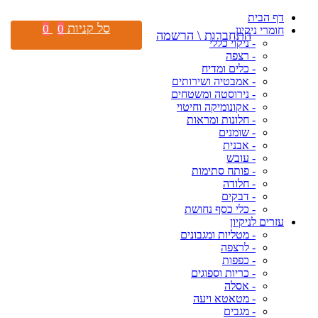
דף הבית
סל קניות
0
0
חומרי ניקיון
התחברות \ הרשמה
- ניקוי כללי
- רצפה
- כלים ומדיח
- אמבטיה ושירותים
- נירוסטה ומשטחים
- אקונומיקה וחיטוי
- חלונות ומראות
- שומנים
- אבנית
- עובש
- פותח סתימות
- חלודה
- דבקים
- כלי כסף נחושת
עזרים לניקיון
- מטליות ומגבונים
- לרצפה
- כפפות
- כריות וספוגים
- אסלה
- מטאטא ויעה
- מגבים