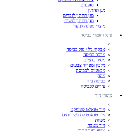
סופגנים
מגן תחתון
מגן תחתון לגברים
מגן תחתון לנשים
מוצרי ספיגה לנוער
פינל וחומרי כביסה
אבקה/ ג'ל / נוזל כביסה
מרכך כביסה
מסיר כתמים
מלבין ומפריד צבעים
מבשמים לכביסה
גיהוץ
כביסה ביד
עזרים לכביסה
מוצרי נייר
נייר טואלט קומפקט
נייר טואלט לח לשירותים
מפיות
נייר מטבח
טישו ונייר חתוך