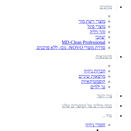
מותגים
מוצרי רשת מור
מוצרי פינל
זהר דליה
יעקבי
MD-Clean Professional
סדרת מוצרי NOVO- נובו- ללא פרבנים
סיטונאות
חברות ניקיון
מרפאות שיניים
קוסמטיקאיות
גני ילדים
צרו קשר
כמה מילים על המוצרים שלנו
עוד...
חומרי ניקיון