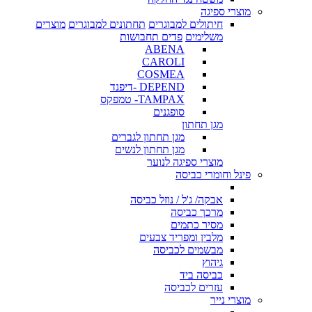
מוצרי ספיגה
חיתולים למבוגרים
תחתונים למבוגרים
מוצרים
משלימים
פדים תחבושות
ABENA
CAROLI
COSMEA
DEPEND -דיפנד
TAMPAX- טמפקס
סופגנים
מגן תחתון
מגן תחתון לגברים
מגן תחתון לנשים
מוצרי ספיגה לנוער
פינל וחומרי כביסה
אבקה/ ג'ל / נוזל כביסה
מרכך כביסה
מסיר כתמים
מלבין ומפריד צבעים
מבשמים לכביסה
גיהוץ
כביסה ביד
עזרים לכביסה
מוצרי נייר