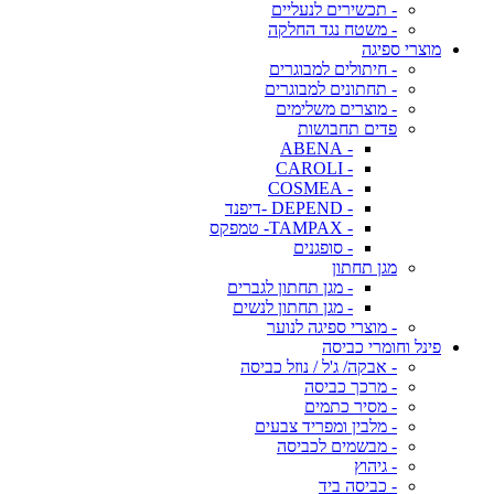
- תכשירים לנעליים
- משטח נגד החלקה
מוצרי ספיגה
- חיתולים למבוגרים
- תחתונים למבוגרים
- מוצרים משלימים
פדים תחבושות
- ABENA
- CAROLI
- COSMEA
- DEPEND -דיפנד
- TAMPAX- טמפקס
- סופגנים
מגן תחתון
- מגן תחתון לגברים
- מגן תחתון לנשים
- מוצרי ספיגה לנוער
פינל וחומרי כביסה
- אבקה/ ג'ל / נוזל כביסה
- מרכך כביסה
- מסיר כתמים
- מלבין ומפריד צבעים
- מבשמים לכביסה
- גיהוץ
- כביסה ביד