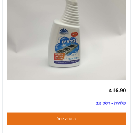
₪16.90
פלאית - רסס נגב
הוספה לסל