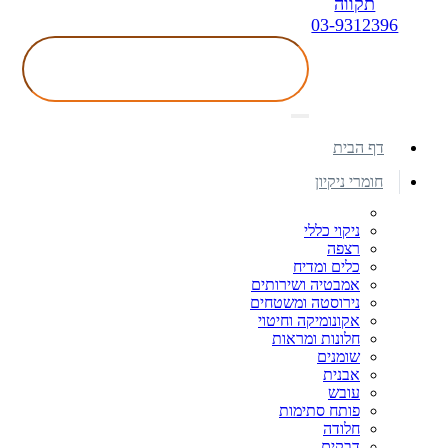
תקווה
03-9312396
דף הבית
חומרי ניקיון
ניקוי כללי
רצפה
כלים ומדיח
אמבטיה ושירותים
נירוסטה ומשטחים
אקונומיקה וחיטוי
חלונות ומראות
שומנים
אבנית
עובש
פותח סתימות
חלודה
דבקים