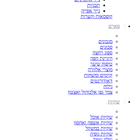
תבניות
נייר אפייה
קופסאות וקערות
פארם
מגבונים
סבונים
ספוג רחצה
היגיינת הפה
טיפוח שיער
מוצרי אלוורה
קרמים ומשחות
דאודורנטים
גילוח
צמר גפן אלכוהול ואצטון
שקיות
שקיות אוכל
שקיות אשפה ואחסון
שקיות במשקל
שקיות גופיה
ניילון נצמד