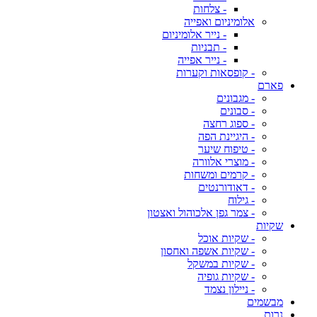
- צלחות
אלומיניום ואפייה
- נייר אלומיניום
- תבניות
- נייר אפייה
- קופסאות וקערות
פארם
- מגבונים
- סבונים
- ספוג רחצה
- היגיינת הפה
- טיפוח שיער
- מוצרי אלוורה
- קרמים ומשחות
- דאודורנטים
- גילוח
- צמר גפן אלכוהול ואצטון
שקיות
- שקיות אוכל
- שקיות אשפה ואחסון
- שקיות במשקל
- שקיות גופיה
- ניילון נצמד
מבשמים
נרות