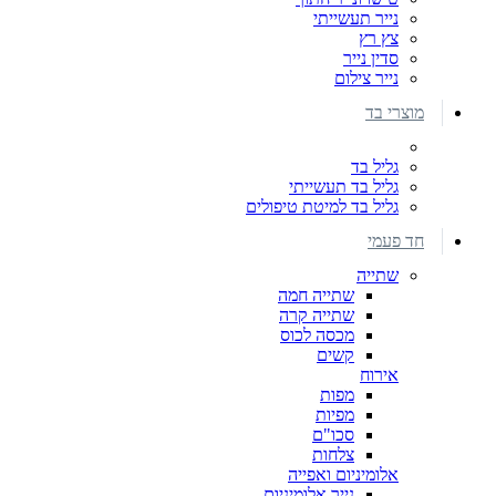
נייר תעשייתי
צץ רץ
סדין נייר
נייר צילום
מוצרי בד
גליל בד
גליל בד תעשייתי
גליל בד למיטת טיפולים
חד פעמי
שתייה
שתייה חמה
שתייה קרה
מכסה לכוס
קשים
אירוח
מפות
מפיות
סכו"ם
צלחות
אלומיניום ואפייה
נייר אלומיניום