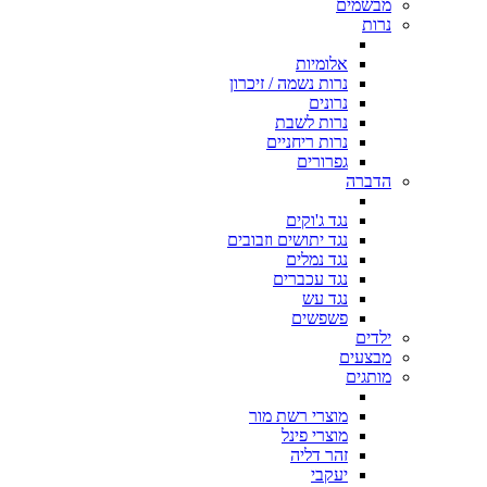
מבשמים
נרות
אלומיות
נרות נשמה / זיכרון
נרונים
נרות לשבת
נרות ריחניים
גפרורים
הדברה
נגד ג'וקים
נגד יתושים וזבובים
נגד נמלים
נגד עכברים
נגד עש
פשפשים
ילדים
מבצעים
מותגים
מוצרי רשת מור
מוצרי פינל
זהר דליה
יעקבי