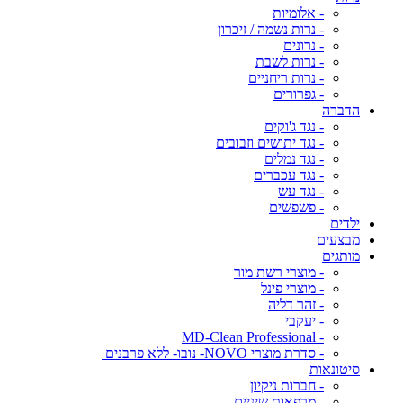
- אלומיות
- נרות נשמה / זיכרון
- נרונים
- נרות לשבת
- נרות ריחניים
- גפרורים
הדברה
- נגד ג'וקים
- נגד יתושים וזבובים
- נגד נמלים
- נגד עכברים
- נגד עש
- פשפשים
ילדים
מבצעים
מותגים
- מוצרי רשת מור
- מוצרי פינל
- זהר דליה
- יעקבי
- MD-Clean Professional
- סדרת מוצרי NOVO- נובו- ללא פרבנים
סיטונאות
- חברות ניקיון
- מרפאות שיניים