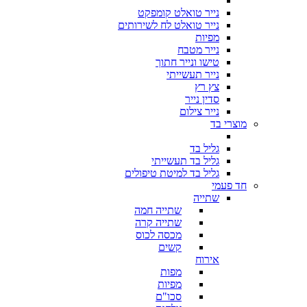
נייר טואלט קומפקט
נייר טואלט לח לשירותים
מפיות
נייר מטבח
טישו ונייר חתוך
נייר תעשייתי
צץ רץ
סדין נייר
נייר צילום
מוצרי בד
גליל בד
גליל בד תעשייתי
גליל בד למיטת טיפולים
חד פעמי
שתייה
שתייה חמה
שתייה קרה
מכסה לכוס
קשים
אירוח
מפות
מפיות
סכו"ם