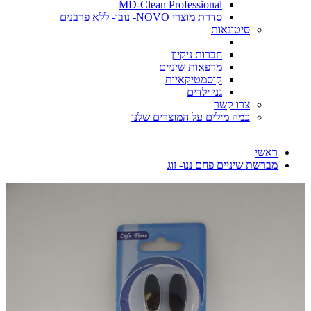
MD-Clean Professional
סדרת מוצרי NOVO- נובו- ללא פרבנים
סיטונאות
חברות ניקיון
מרפאות שיניים
קוסמטיקאיות
גני ילדים
צרו קשר
כמה מילים על המוצרים שלנו
ראשי
מברשת שיניים פחם ננו- זוג