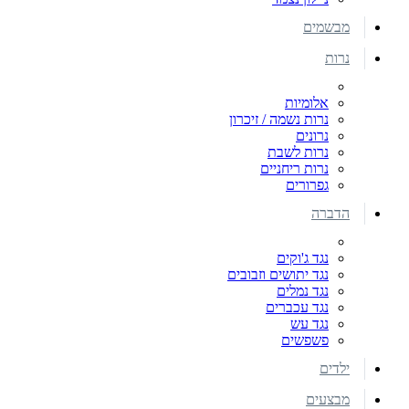
מבשמים
נרות
אלומיות
נרות נשמה / זיכרון
נרונים
נרות לשבת
נרות ריחניים
גפרורים
הדברה
נגד ג'וקים
נגד יתושים וזבובים
נגד נמלים
נגד עכברים
נגד עש
פשפשים
ילדים
מבצעים