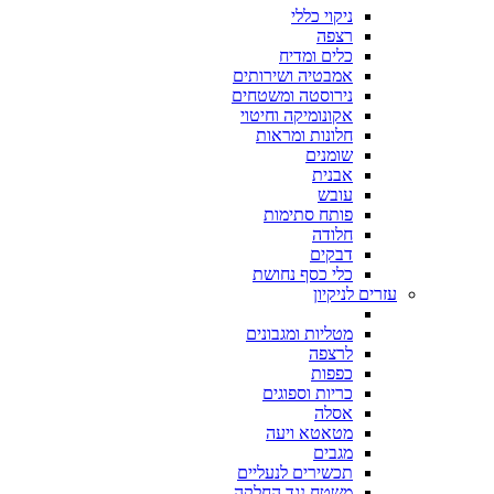
ניקוי כללי
רצפה
כלים ומדיח
אמבטיה ושירותים
נירוסטה ומשטחים
אקונומיקה וחיטוי
חלונות ומראות
שומנים
אבנית
עובש
פותח סתימות
חלודה
דבקים
כלי כסף נחושת
עזרים לניקיון
מטליות ומגבונים
לרצפה
כפפות
כריות וספוגים
אסלה
מטאטא ויעה
מגבים
תכשירים לנעליים
משטח נגד החלקה