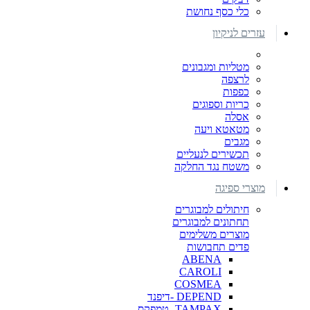
כלי כסף נחושת
עזרים לניקיון
מטליות ומגבונים
לרצפה
כפפות
כריות וספוגים
אסלה
מטאטא ויעה
מגבים
תכשירים לנעליים
משטח נגד החלקה
מוצרי ספיגה
חיתולים למבוגרים
תחתונים למבוגרים
מוצרים משלימים
פדים תחבושות
ABENA
CAROLI
COSMEA
DEPEND -דיפנד
TAMPAX- טמפקס