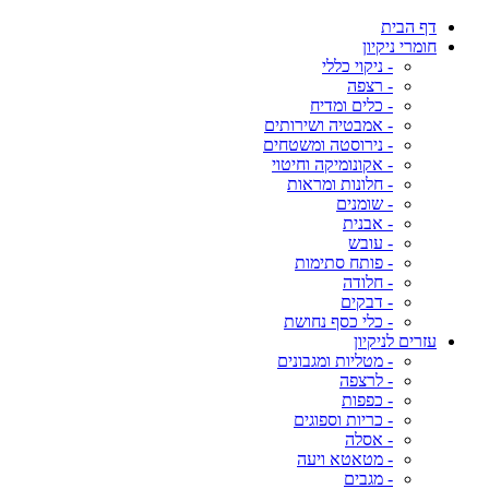
דף הבית
חומרי ניקיון
- ניקוי כללי
- רצפה
- כלים ומדיח
- אמבטיה ושירותים
- נירוסטה ומשטחים
- אקונומיקה וחיטוי
- חלונות ומראות
- שומנים
- אבנית
- עובש
- פותח סתימות
- חלודה
- דבקים
- כלי כסף נחושת
עזרים לניקיון
- מטליות ומגבונים
- לרצפה
- כפפות
- כריות וספוגים
- אסלה
- מטאטא ויעה
- מגבים