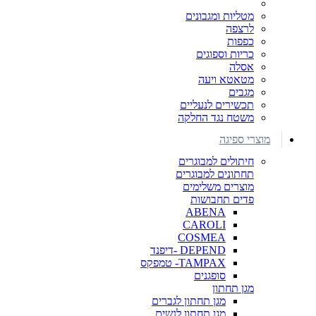
מטליות ומגבונים
לרצפה
כפפות
כריות וספוגים
אסלה
מטאטא ויעה
מגבים
תכשירים לנעליים
משטח נגד החלקה
מוצרי ספיגה
חיתולים למבוגרים
תחתונים למבוגרים
מוצרים משלימים
פדים תחבושות
ABENA
CAROLI
COSMEA
DEPEND -דיפנד
TAMPAX- טמפקס
סופגנים
מגן תחתון
מגן תחתון לגברים
מגן תחתון לנשים