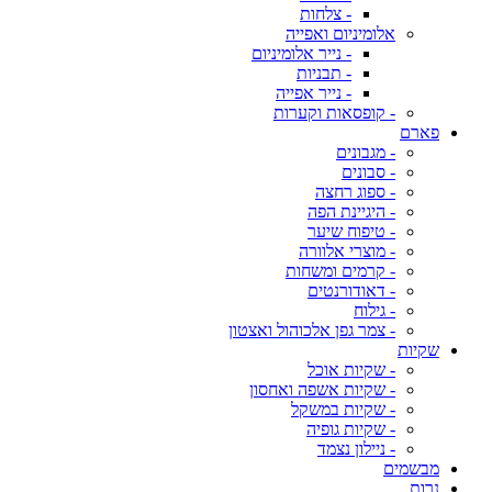
- צלחות
אלומיניום ואפייה
- נייר אלומיניום
- תבניות
- נייר אפייה
- קופסאות וקערות
פארם
- מגבונים
- סבונים
- ספוג רחצה
- היגיינת הפה
- טיפוח שיער
- מוצרי אלוורה
- קרמים ומשחות
- דאודורנטים
- גילוח
- צמר גפן אלכוהול ואצטון
שקיות
- שקיות אוכל
- שקיות אשפה ואחסון
- שקיות במשקל
- שקיות גופיה
- ניילון נצמד
מבשמים
נרות