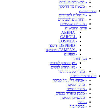
- תכשירים לנעליים
- משטח נגד החלקה
מוצרי ספיגה
- חיתולים למבוגרים
- תחתונים למבוגרים
- מוצרים משלימים
פדים תחבושות
- ABENA
- CAROLI
- COSMEA
- DEPEND -דיפנד
- TAMPAX- טמפקס
- סופגנים
מגן תחתון
- מגן תחתון לגברים
- מגן תחתון לנשים
- מוצרי ספיגה לנוער
פינל וחומרי כביסה
- אבקה/ ג'ל / נוזל כביסה
- מרכך כביסה
- מסיר כתמים
- מלבין ומפריד צבעים
- מבשמים לכביסה
- גיהוץ
- כביסה ביד