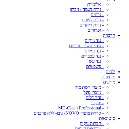
- אלומיות
- נרות נשמה / זיכרון
- נרונים
- נרות לשבת
- נרות ריחניים
- גפרורים
הדברה
- נגד ג'וקים
- נגד יתושים וזבובים
- נגד נמלים
- נגד עכברים
- נגד עש
- פשפשים
ילדים
מבצעים
מותגים
- מוצרי רשת מור
- מוצרי פינל
- זהר דליה
- יעקבי
- MD-Clean Professional
- סדרת מוצרי NOVO- נובו- ללא פרבנים
סיטונאות
- חברות ניקיון
- מרפאות שיניים