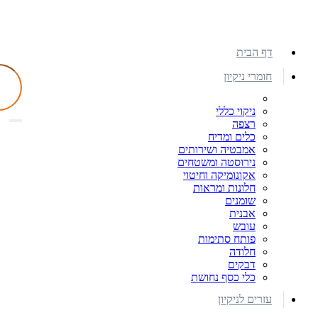
דף הבית
חומרי ניקיון
ניקוי כללי
רצפה
כלים ומדיח
אמבטיה ושירותים
נירוסטה ומשטחים
אקונומיקה וחיטוי
חלונות ומראות
שומנים
אבנית
עובש
פותח סתימות
חלודה
דבקים
כלי כסף נחושת
עזרים לניקיון