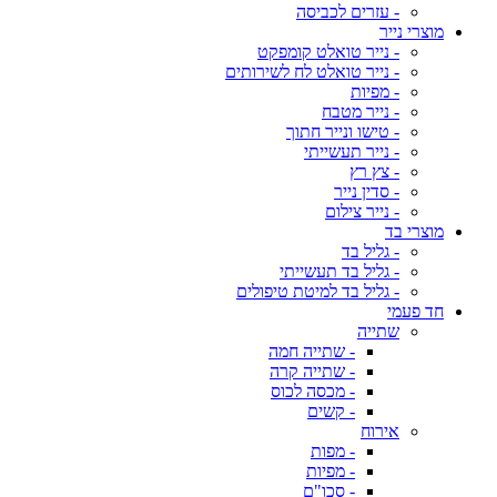
- עזרים לכביסה
מוצרי נייר
- נייר טואלט קומפקט
- נייר טואלט לח לשירותים
- מפיות
- נייר מטבח
- טישו ונייר חתוך
- נייר תעשייתי
- צץ רץ
- סדין נייר
- נייר צילום
מוצרי בד
- גליל בד
- גליל בד תעשייתי
- גליל בד למיטת טיפולים
חד פעמי
שתייה
- שתייה חמה
- שתייה קרה
- מכסה לכוס
- קשים
אירוח
- מפות
- מפיות
- סכו"ם