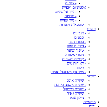
- צלחות
אלומיניום ואפייה
- נייר אלומיניום
- תבניות
- נייר אפייה
- קופסאות וקערות
פארם
- מגבונים
- סבונים
- ספוג רחצה
- היגיינת הפה
- טיפוח שיער
- מוצרי אלוורה
- קרמים ומשחות
- דאודורנטים
- גילוח
- צמר גפן אלכוהול ואצטון
שקיות
- שקיות אוכל
- שקיות אשפה ואחסון
- שקיות במשקל
- שקיות גופיה
- ניילון נצמד
מבשמים
נרות