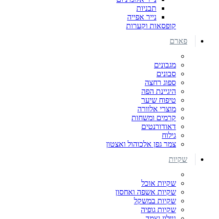
תבניות
נייר אפייה
קופסאות וקערות
פארם
מגבונים
סבונים
ספוג רחצה
היגיינת הפה
טיפוח שיער
מוצרי אלוורה
קרמים ומשחות
דאודורנטים
גילוח
צמר גפן אלכוהול ואצטון
שקיות
שקיות אוכל
שקיות אשפה ואחסון
שקיות במשקל
שקיות גופיה
ניילון נצמד