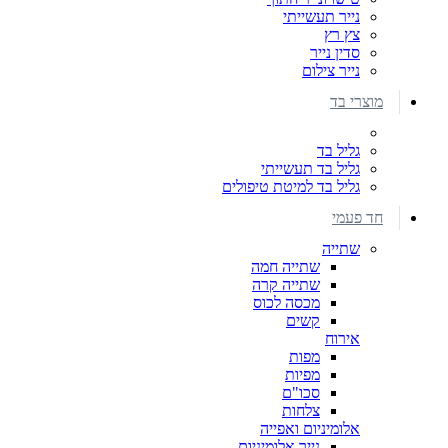
נייר תעשייתי
צץ רץ
סדין נייר
נייר צילום
מוצרי בד
גליל בד
גליל בד תעשייתי
גליל בד למיטת טיפולים
חד פעמי
שתייה
שתייה חמה
שתייה קרה
מכסה לכוס
קשים
אירוח
מפות
מפיות
סכו"ם
צלחות
אלומיניום ואפייה
נייר אלומיניום