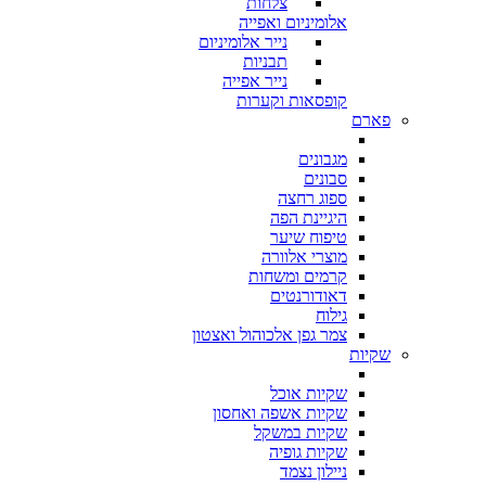
צלחות
אלומיניום ואפייה
נייר אלומיניום
תבניות
נייר אפייה
קופסאות וקערות
פארם
מגבונים
סבונים
ספוג רחצה
היגיינת הפה
טיפוח שיער
מוצרי אלוורה
קרמים ומשחות
דאודורנטים
גילוח
צמר גפן אלכוהול ואצטון
שקיות
שקיות אוכל
שקיות אשפה ואחסון
שקיות במשקל
שקיות גופיה
ניילון נצמד