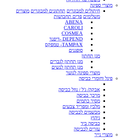
מוצרי ספיגה
חיתולים למבוגרים
תחתונים למבוגרים
מוצרים
משלימים
פדים תחבושות
ABENA
CAROLI
COSMEA
DEPEND -דיפנד
TAMPAX- טמפקס
סופגנים
מגן תחתון
מגן תחתון לגברים
מגן תחתון לנשים
מוצרי ספיגה לנוער
פינל וחומרי כביסה
אבקה/ ג'ל / נוזל כביסה
מרכך כביסה
מסיר כתמים
מלבין ומפריד צבעים
מבשמים לכביסה
גיהוץ
כביסה ביד
עזרים לכביסה
מוצרי נייר