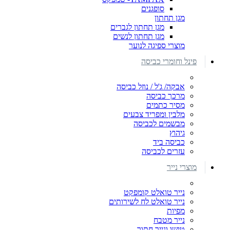
סופגנים
מגן תחתון
מגן תחתון לגברים
מגן תחתון לנשים
מוצרי ספיגה לנוער
פינל וחומרי כביסה
אבקה/ ג'ל / נוזל כביסה
מרכך כביסה
מסיר כתמים
מלבין ומפריד צבעים
מבשמים לכביסה
גיהוץ
כביסה ביד
עזרים לכביסה
מוצרי נייר
נייר טואלט קומפקט
נייר טואלט לח לשירותים
מפיות
נייר מטבח
טישו ונייר חתוך