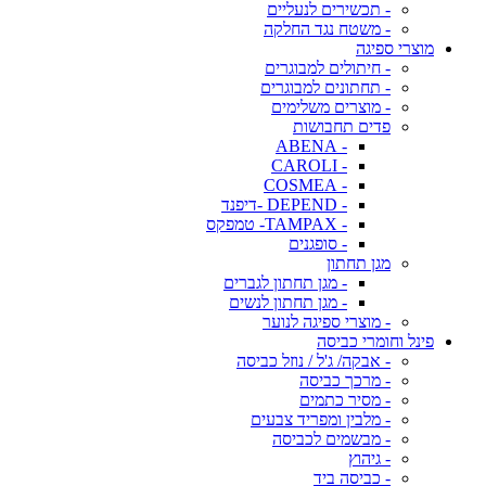
- תכשירים לנעליים
- משטח נגד החלקה
מוצרי ספיגה
- חיתולים למבוגרים
- תחתונים למבוגרים
- מוצרים משלימים
פדים תחבושות
- ABENA
- CAROLI
- COSMEA
- DEPEND -דיפנד
- TAMPAX- טמפקס
- סופגנים
מגן תחתון
- מגן תחתון לגברים
- מגן תחתון לנשים
- מוצרי ספיגה לנוער
פינל וחומרי כביסה
- אבקה/ ג'ל / נוזל כביסה
- מרכך כביסה
- מסיר כתמים
- מלבין ומפריד צבעים
- מבשמים לכביסה
- גיהוץ
- כביסה ביד