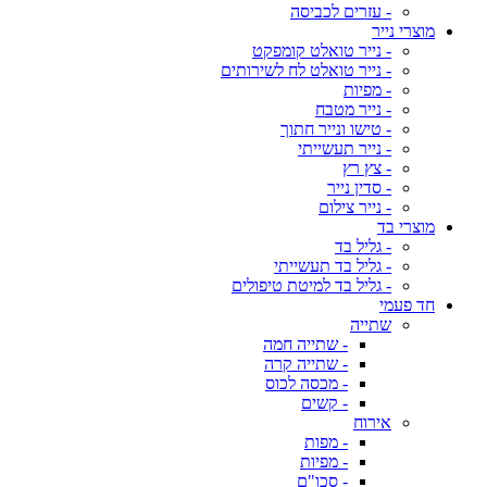
- עזרים לכביסה
מוצרי נייר
- נייר טואלט קומפקט
- נייר טואלט לח לשירותים
- מפיות
- נייר מטבח
- טישו ונייר חתוך
- נייר תעשייתי
- צץ רץ
- סדין נייר
- נייר צילום
מוצרי בד
- גליל בד
- גליל בד תעשייתי
- גליל בד למיטת טיפולים
חד פעמי
שתייה
- שתייה חמה
- שתייה קרה
- מכסה לכוס
- קשים
אירוח
- מפות
- מפיות
- סכו"ם