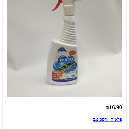
₪16.90
פלאית - רסס נגב