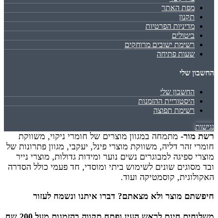
מפת האתר
תקנון
מדיניות הפרטיות
ביטולים
רשימת ישובים מרוחקים
שעות פתיחה
החשבון שלי
החשבון שלי
היסטוריית ההזמנות
רשימת תפוצה
נגישות
רשת מור-
מתמחה במגוון מוצרים של חומרי ניקוי, משווקת
חומרי זהר דליה, משווקת מוצרי פינל, יעקבי, מגוון פתרונות של
מוצרי ספיגה למבוגרים נשים נוער ומידות גדולות, מוצרי נייר
ובד מסוגים שונים לשימוש ביתי ומוסדי, חד פעמי כולל הסדרה
האקולוגית, קוסמטיקה ועוד.
חיפשתם מוצר ולא מצאתם? דברו איתנו ונשמח לעזור
משלוחים חינם לראש העין ופתח תקווה בהזמנות מעל 200 שח