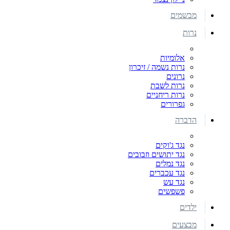
מבשמים
נרות
אלומיות
נרות נשמה / זיכרון
נרונים
נרות לשבת
נרות ריחניים
גפרורים
הדברה
נגד ג'וקים
נגד יתושים וזבובים
נגד נמלים
נגד עכברים
נגד עש
פשפשים
ילדים
מבצעים