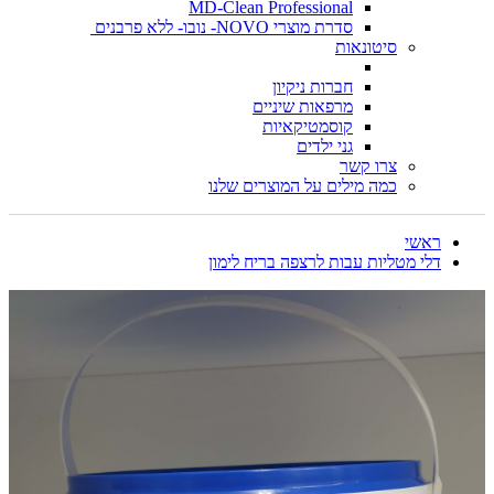
MD-Clean Professional
סדרת מוצרי NOVO- נובו- ללא פרבנים
סיטונאות
חברות ניקיון
מרפאות שיניים
קוסמטיקאיות
גני ילדים
צרו קשר
כמה מילים על המוצרים שלנו
ראשי
דלי מטליות עבות לרצפה בריח לימון