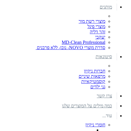
מותגים
מוצרי רשת מור
מוצרי פינל
זהר דליה
יעקבי
MD-Clean Professional
סדרת מוצרי NOVO- נובו- ללא פרבנים
סיטונאות
חברות ניקיון
מרפאות שיניים
קוסמטיקאיות
גני ילדים
צרו קשר
כמה מילים על המוצרים שלנו
עוד...
חומרי ניקיון