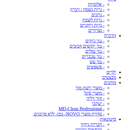
- אלומיות
- נרות נשמה / זיכרון
- נרונים
- נרות לשבת
- נרות ריחניים
- גפרורים
הדברה
- נגד ג'וקים
- נגד יתושים וזבובים
- נגד נמלים
- נגד עכברים
- נגד עש
- פשפשים
ילדים
מבצעים
מותגים
- מוצרי רשת מור
- מוצרי פינל
- זהר דליה
- יעקבי
- MD-Clean Professional
- סדרת מוצרי NOVO- נובו- ללא פרבנים
סיטונאות
- חברות ניקיון
- מרפאות שיניים