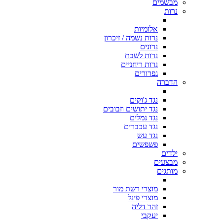
מבשמים
נרות
אלומיות
נרות נשמה / זיכרון
נרונים
נרות לשבת
נרות ריחניים
גפרורים
הדברה
נגד ג'וקים
נגד יתושים וזבובים
נגד נמלים
נגד עכברים
נגד עש
פשפשים
ילדים
מבצעים
מותגים
מוצרי רשת מור
מוצרי פינל
זהר דליה
יעקבי