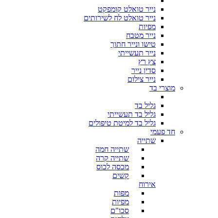
נייר טואלט קומפקט
נייר טואלט לח לשירותים
מפיות
נייר מטבח
טישו ונייר חתוך
נייר תעשייתי
צץ רץ
סדין נייר
נייר צילום
מוצרי בד
גליל בד
גליל בד תעשייתי
גליל בד למיטת טיפולים
חד פעמי
שתייה
שתייה חמה
שתייה קרה
מכסה לכוס
קשים
אירוח
מפות
מפיות
סכו"ם