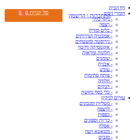
דף הבית
סל קניות
0
0
חומרי ניקיון
התחברות \ הרשמה
- ניקוי כללי
- רצפה
- כלים ומדיח
- אמבטיה ושירותים
- נירוסטה ומשטחים
- אקונומיקה וחיטוי
- חלונות ומראות
- שומנים
- אבנית
- עובש
- פותח סתימות
- חלודה
- דבקים
- כלי כסף נחושת
עזרים לניקיון
- מטליות ומגבונים
- לרצפה
- כפפות
- כריות וספוגים
- אסלה
- מטאטא ויעה
- מגבים