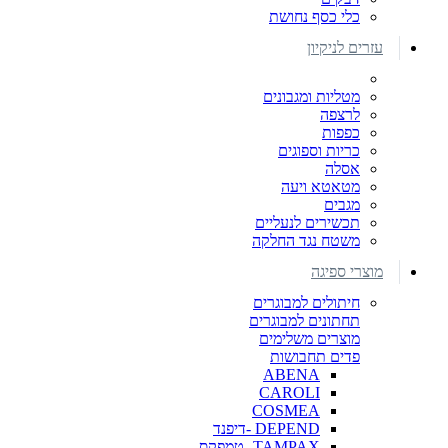
כלי כסף נחושת
עזרים לניקיון
מטליות ומגבונים
לרצפה
כפפות
כריות וספוגים
אסלה
מטאטא ויעה
מגבים
תכשירים לנעליים
משטח נגד החלקה
מוצרי ספיגה
חיתולים למבוגרים
תחתונים למבוגרים
מוצרים משלימים
פדים תחבושות
ABENA
CAROLI
COSMEA
DEPEND -דיפנד
TAMPAX- טמפקס