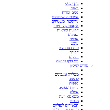
ניקוי כללי
רצפה
כלים ומדיח
אמבטיה ושירותים
נירוסטה ומשטחים
אקונומיקה וחיטוי
חלונות ומראות
שומנים
אבנית
עובש
פותח סתימות
חלודה
דבקים
כלי כסף נחושת
עזרים לניקיון
מטליות ומגבונים
לרצפה
כפפות
כריות וספוגים
אסלה
מטאטא ויעה
מגבים
תכשירים לנעליים
משטח נגד החלקה