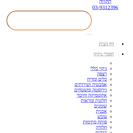
תקווה
03-9312396
דף הבית
חומרי ניקיון
ניקוי כללי
רצפה
כלים ומדיח
אמבטיה ושירותים
נירוסטה ומשטחים
אקונומיקה וחיטוי
חלונות ומראות
שומנים
אבנית
עובש
פותח סתימות
חלודה
דבקים