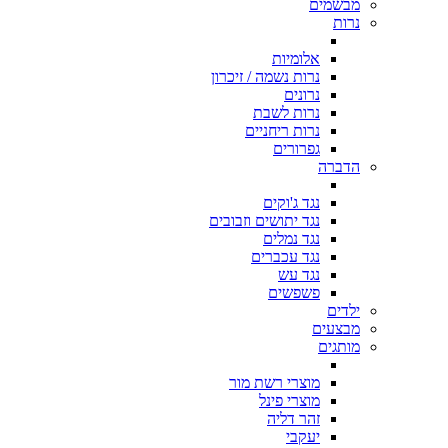
מבשמים
נרות
אלומיות
נרות נשמה / זיכרון
נרונים
נרות לשבת
נרות ריחניים
גפרורים
הדברה
נגד ג'וקים
נגד יתושים וזבובים
נגד נמלים
נגד עכברים
נגד עש
פשפשים
ילדים
מבצעים
מותגים
מוצרי רשת מור
מוצרי פינל
זהר דליה
יעקבי