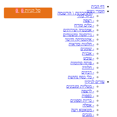
דף הבית
סל קניות
0
0
חומרי ניקיון
התחברות \ הרשמה
- ניקוי כללי
- רצפה
- כלים ומדיח
- אמבטיה ושירותים
- נירוסטה ומשטחים
- אקונומיקה וחיטוי
- חלונות ומראות
- שומנים
- אבנית
- עובש
- פותח סתימות
- חלודה
- דבקים
- כלי כסף נחושת
עזרים לניקיון
- מטליות ומגבונים
- לרצפה
- כפפות
- כריות וספוגים
- אסלה
- מטאטא ויעה
- מגבים