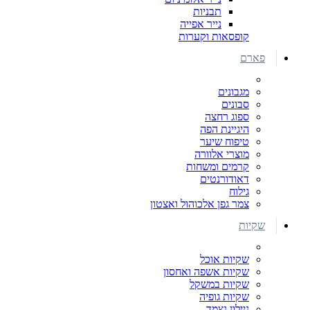
תבניות
נייר אפייה
קופסאות וקערות
פארם
מגבונים
סבונים
ספוג רחצה
היגיינת הפה
טיפוח שיער
מוצרי אלוורה
קרמים ומשחות
דאודורנטים
גילוח
צמר גפן אלכוהול ואצטון
שקיות
שקיות אוכל
שקיות אשפה ואחסון
שקיות במשקל
שקיות גופיה
ניילון נצמד