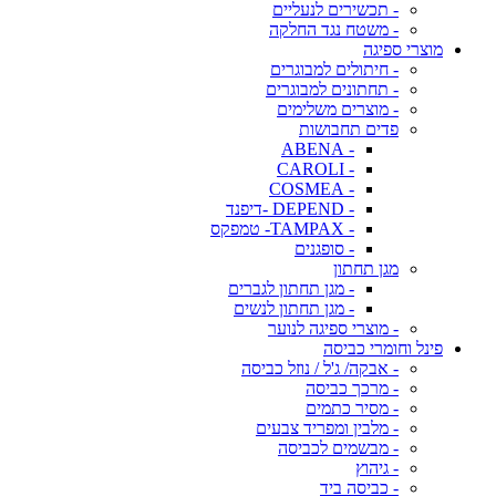
- תכשירים לנעליים
- משטח נגד החלקה
מוצרי ספיגה
- חיתולים למבוגרים
- תחתונים למבוגרים
- מוצרים משלימים
פדים תחבושות
- ABENA
- CAROLI
- COSMEA
- DEPEND -דיפנד
- TAMPAX- טמפקס
- סופגנים
מגן תחתון
- מגן תחתון לגברים
- מגן תחתון לנשים
- מוצרי ספיגה לנוער
פינל וחומרי כביסה
- אבקה/ ג'ל / נוזל כביסה
- מרכך כביסה
- מסיר כתמים
- מלבין ומפריד צבעים
- מבשמים לכביסה
- גיהוץ
- כביסה ביד