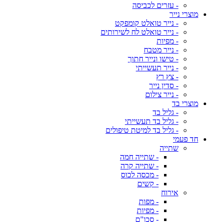
- עזרים לכביסה
מוצרי נייר
- נייר טואלט קומפקט
- נייר טואלט לח לשירותים
- מפיות
- נייר מטבח
- טישו ונייר חתוך
- נייר תעשייתי
- צץ רץ
- סדין נייר
- נייר צילום
מוצרי בד
- גליל בד
- גליל בד תעשייתי
- גליל בד למיטת טיפולים
חד פעמי
שתייה
- שתייה חמה
- שתייה קרה
- מכסה לכוס
- קשים
אירוח
- מפות
- מפיות
- סכו"ם