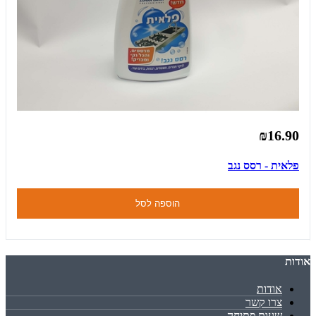
₪16.90
פלאית - רסס נגב
הוספה לסל
אודות
אודות
צרו קשר
שעות פתיחה