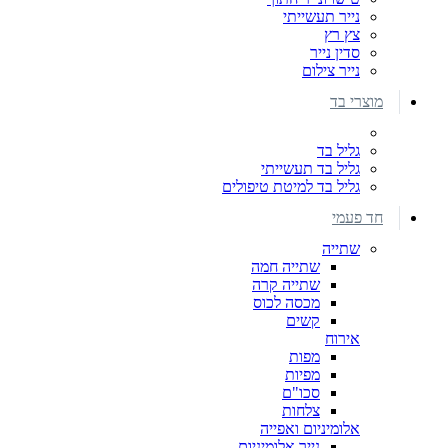
נייר תעשייתי
צץ רץ
סדין נייר
נייר צילום
מוצרי בד
גליל בד
גליל בד תעשייתי
גליל בד למיטת טיפולים
חד פעמי
שתייה
שתייה חמה
שתייה קרה
מכסה לכוס
קשים
אירוח
מפות
מפיות
סכו"ם
צלחות
אלומיניום ואפייה
נייר אלומיניום