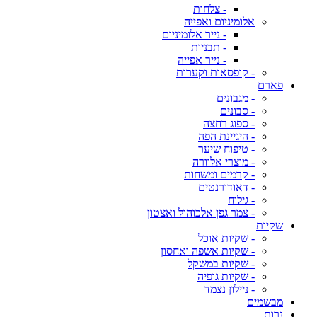
- צלחות
אלומיניום ואפייה
- נייר אלומיניום
- תבניות
- נייר אפייה
- קופסאות וקערות
פארם
- מגבונים
- סבונים
- ספוג רחצה
- היגיינת הפה
- טיפוח שיער
- מוצרי אלוורה
- קרמים ומשחות
- דאודורנטים
- גילוח
- צמר גפן אלכוהול ואצטון
שקיות
- שקיות אוכל
- שקיות אשפה ואחסון
- שקיות במשקל
- שקיות גופיה
- ניילון נצמד
מבשמים
נרות