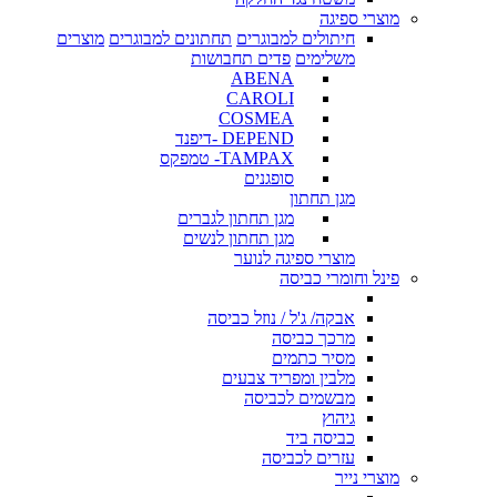
מוצרי ספיגה
חיתולים למבוגרים
תחתונים למבוגרים
מוצרים
משלימים
פדים תחבושות
ABENA
CAROLI
COSMEA
DEPEND -דיפנד
TAMPAX- טמפקס
סופגנים
מגן תחתון
מגן תחתון לגברים
מגן תחתון לנשים
מוצרי ספיגה לנוער
פינל וחומרי כביסה
אבקה/ ג'ל / נוזל כביסה
מרכך כביסה
מסיר כתמים
מלבין ומפריד צבעים
מבשמים לכביסה
גיהוץ
כביסה ביד
עזרים לכביסה
מוצרי נייר