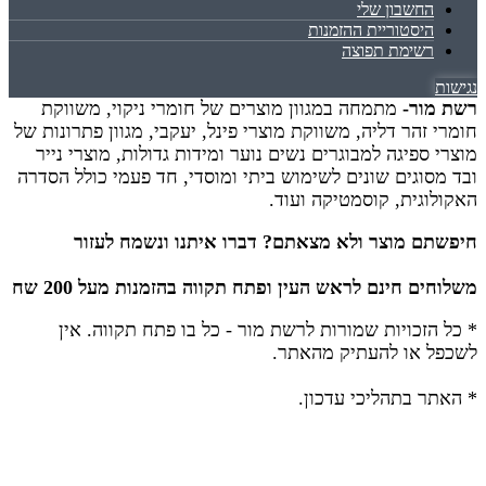
החשבון שלי
היסטוריית ההזמנות
רשימת תפוצה
נגישות
רשת מור-
מתמחה במגוון מוצרים של חומרי ניקוי, משווקת
חומרי זהר דליה, משווקת מוצרי פינל, יעקבי, מגוון פתרונות של
מוצרי ספיגה למבוגרים נשים נוער ומידות גדולות, מוצרי נייר
ובד מסוגים שונים לשימוש ביתי ומוסדי, חד פעמי כולל הסדרה
האקולוגית, קוסמטיקה ועוד.
חיפשתם מוצר ולא מצאתם? דברו איתנו ונשמח לעזור
משלוחים חינם לראש העין ופתח תקווה בהזמנות מעל 200 שח
* כל הזכויות שמורות לרשת מור - כל בו פתח תקווה.
אין
לשכפל או להעתיק מהאתר.
* האתר בתהליכי עדכון.