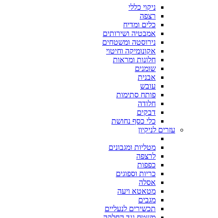
ניקוי כללי
רצפה
כלים ומדיח
אמבטיה ושירותים
נירוסטה ומשטחים
אקונומיקה וחיטוי
חלונות ומראות
שומנים
אבנית
עובש
פותח סתימות
חלודה
דבקים
כלי כסף נחושת
עזרים לניקיון
מטליות ומגבונים
לרצפה
כפפות
כריות וספוגים
אסלה
מטאטא ויעה
מגבים
תכשירים לנעליים
משטח נגד החלקה