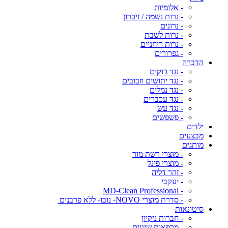
- אלומיות
- נרות נשמה / זיכרון
- נרונים
- נרות לשבת
- נרות ריחניים
- גפרורים
הדברה
- נגד ג'וקים
- נגד יתושים וזבובים
- נגד נמלים
- נגד עכברים
- נגד עש
- פשפשים
ילדים
מבצעים
מותגים
- מוצרי רשת מור
- מוצרי פינל
- זהר דליה
- יעקבי
- MD-Clean Professional
- סדרת מוצרי NOVO- נובו- ללא פרבנים
סיטונאות
- חברות ניקיון
- מרפאות שיניים