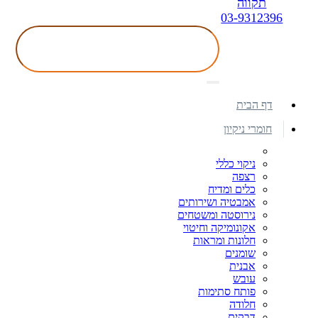
תקווה
03-9312396
דף הבית
חומרי ניקיון
ניקוי כללי
רצפה
כלים ומדיח
אמבטיה ושירותים
נירוסטה ומשטחים
אקונומיקה וחיטוי
חלונות ומראות
שומנים
אבנית
עובש
פותח סתימות
חלודה
דבקים