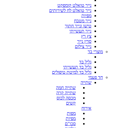
נייר טואלט קומפקט
נייר טואלט לח לשירותים
מפיות
נייר מטבח
טישו ונייר חתוך
נייר תעשייתי
צץ רץ
סדין נייר
נייר צילום
מוצרי בד
גליל בד
גליל בד תעשייתי
גליל בד למיטת טיפולים
חד פעמי
שתייה
שתייה חמה
שתייה קרה
מכסה לכוס
קשים
אירוח
מפות
מפיות
סכו"ם