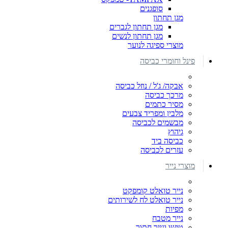
סופגנים
מגן תחתון
מגן תחתון לגברים
מגן תחתון לנשים
מוצרי ספיגה לנוער
פינל וחומרי כביסה
אבקה/ ג'ל / נוזל כביסה
מרכך כביסה
מסיר כתמים
מלבין ומפריד צבעים
מבשמים לכביסה
גיהוץ
כביסה ביד
עזרים לכביסה
מוצרי נייר
נייר טואלט קומפקט
נייר טואלט לח לשירותים
מפיות
נייר מטבח
טישו ונייר חתוך