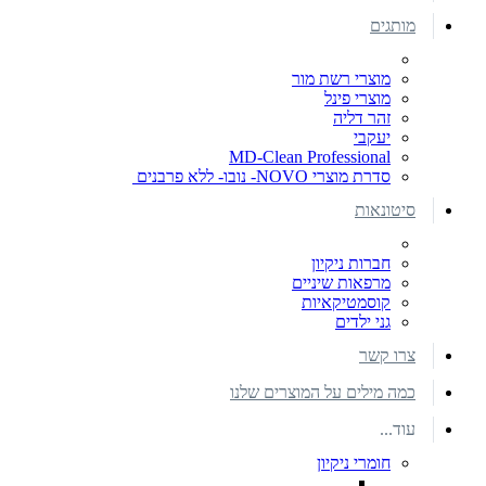
מותגים
מוצרי רשת מור
מוצרי פינל
זהר דליה
יעקבי
MD-Clean Professional
סדרת מוצרי NOVO- נובו- ללא פרבנים
סיטונאות
חברות ניקיון
מרפאות שיניים
קוסמטיקאיות
גני ילדים
צרו קשר
כמה מילים על המוצרים שלנו
עוד...
חומרי ניקיון