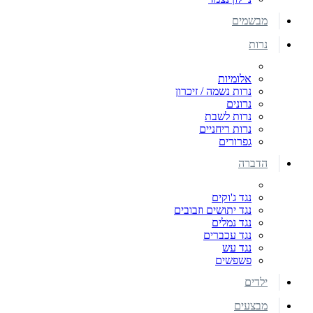
מבשמים
נרות
אלומיות
נרות נשמה / זיכרון
נרונים
נרות לשבת
נרות ריחניים
גפרורים
הדברה
נגד ג'וקים
נגד יתושים וזבובים
נגד נמלים
נגד עכברים
נגד עש
פשפשים
ילדים
מבצעים