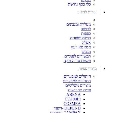
כלי כסף נחושת
עזרים לניקיון
מטליות ומגבונים
לרצפה
כפפות
כריות וספוגים
אסלה
מטאטא ויעה
מגבים
תכשירים לנעליים
משטח נגד החלקה
מוצרי ספיגה
חיתולים למבוגרים
תחתונים למבוגרים
מוצרים משלימים
פדים תחבושות
ABENA
CAROLI
COSMEA
DEPEND -דיפנד
TAMPAX- טמפקס