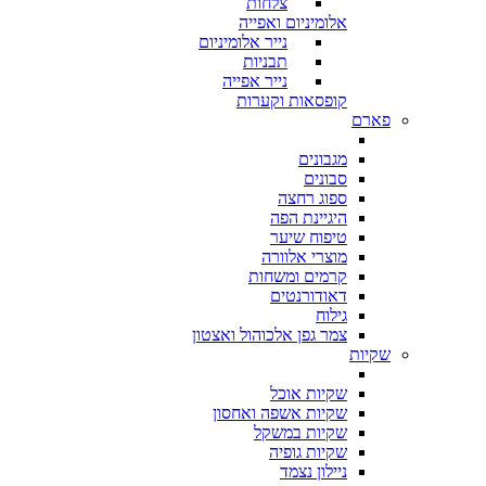
צלחות
אלומיניום ואפייה
נייר אלומיניום
תבניות
נייר אפייה
קופסאות וקערות
פארם
מגבונים
סבונים
ספוג רחצה
היגיינת הפה
טיפוח שיער
מוצרי אלוורה
קרמים ומשחות
דאודורנטים
גילוח
צמר גפן אלכוהול ואצטון
שקיות
שקיות אוכל
שקיות אשפה ואחסון
שקיות במשקל
שקיות גופיה
ניילון נצמד