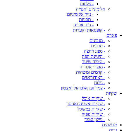
- צלחות
אלומיניום ואפייה
- נייר אלומיניום
- תבניות
- נייר אפייה
- קופסאות וקערות
פארם
- מגבונים
- סבונים
- ספוג רחצה
- היגיינת הפה
- טיפוח שיער
- מוצרי אלוורה
- קרמים ומשחות
- דאודורנטים
- גילוח
- צמר גפן אלכוהול ואצטון
שקיות
- שקיות אוכל
- שקיות אשפה ואחסון
- שקיות במשקל
- שקיות גופיה
- ניילון נצמד
מבשמים
נרות