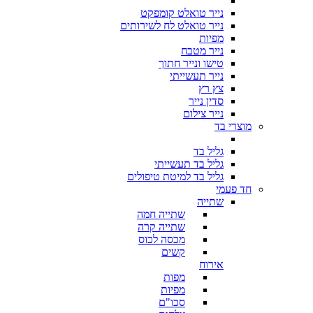
נייר טואלט קומפקט
נייר טואלט לח לשירותים
מפיות
נייר מטבח
טישו ונייר חתוך
נייר תעשייתי
צץ רץ
סדין נייר
נייר צילום
מוצרי בד
גליל בד
גליל בד תעשייתי
גליל בד למיטת טיפולים
חד פעמי
שתייה
שתייה חמה
שתייה קרה
מכסה לכוס
קשים
אירוח
מפות
מפיות
סכו"ם