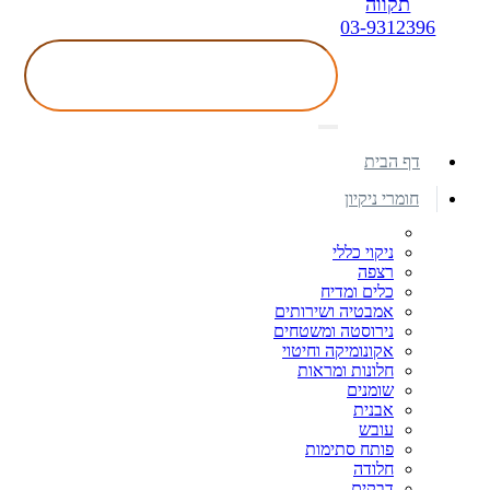
תקווה
03-9312396
דף הבית
חומרי ניקיון
ניקוי כללי
רצפה
כלים ומדיח
אמבטיה ושירותים
נירוסטה ומשטחים
אקונומיקה וחיטוי
חלונות ומראות
שומנים
אבנית
עובש
פותח סתימות
חלודה
דבקים