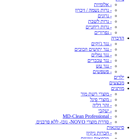
- אלומיות
- נרות נשמה / זיכרון
- נרונים
- נרות לשבת
- נרות ריחניים
- גפרורים
הדברה
- נגד ג'וקים
- נגד יתושים וזבובים
- נגד נמלים
- נגד עכברים
- נגד עש
- פשפשים
ילדים
מבצעים
מותגים
- מוצרי רשת מור
- מוצרי פינל
- זהר דליה
- יעקבי
- MD-Clean Professional
- סדרת מוצרי NOVO- נובו- ללא פרבנים
סיטונאות
- חברות ניקיון
- מרפאות שיניים