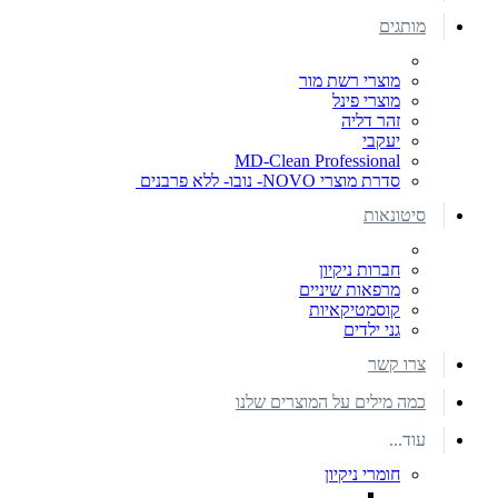
מותגים
מוצרי רשת מור
מוצרי פינל
זהר דליה
יעקבי
MD-Clean Professional
סדרת מוצרי NOVO- נובו- ללא פרבנים
סיטונאות
חברות ניקיון
מרפאות שיניים
קוסמטיקאיות
גני ילדים
צרו קשר
כמה מילים על המוצרים שלנו
עוד...
חומרי ניקיון