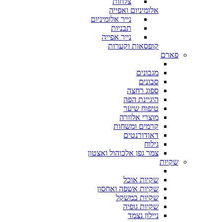
צלחות
אלומיניום ואפייה
נייר אלומיניום
תבניות
נייר אפייה
קופסאות וקערות
פארם
מגבונים
סבונים
ספוג רחצה
היגיינת הפה
טיפוח שיער
מוצרי אלוורה
קרמים ומשחות
דאודורנטים
גילוח
צמר גפן אלכוהול ואצטון
שקיות
שקיות אוכל
שקיות אשפה ואחסון
שקיות במשקל
שקיות גופיה
ניילון נצמד