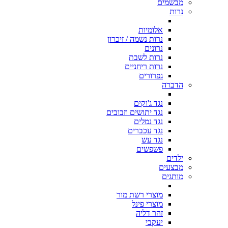
מבשמים
נרות
אלומיות
נרות נשמה / זיכרון
נרונים
נרות לשבת
נרות ריחניים
גפרורים
הדברה
נגד ג'וקים
נגד יתושים וזבובים
נגד נמלים
נגד עכברים
נגד עש
פשפשים
ילדים
מבצעים
מותגים
מוצרי רשת מור
מוצרי פינל
זהר דליה
יעקבי