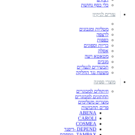
כלי כסף נחושת
עזרים לניקיון
מטליות ומגבונים
לרצפה
כפפות
כריות וספוגים
אסלה
מטאטא ויעה
מגבים
תכשירים לנעליים
משטח נגד החלקה
מוצרי ספיגה
חיתולים למבוגרים
תחתונים למבוגרים
מוצרים משלימים
פדים תחבושות
ABENA
CAROLI
COSMEA
DEPEND -דיפנד
TAMPAX- טמפקס