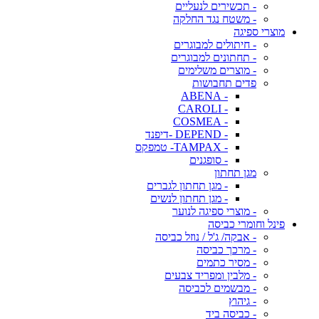
- תכשירים לנעליים
- משטח נגד החלקה
מוצרי ספיגה
- חיתולים למבוגרים
- תחתונים למבוגרים
- מוצרים משלימים
פדים תחבושות
- ABENA
- CAROLI
- COSMEA
- DEPEND -דיפנד
- TAMPAX- טמפקס
- סופגנים
מגן תחתון
- מגן תחתון לגברים
- מגן תחתון לנשים
- מוצרי ספיגה לנוער
פינל וחומרי כביסה
- אבקה/ ג'ל / נוזל כביסה
- מרכך כביסה
- מסיר כתמים
- מלבין ומפריד צבעים
- מבשמים לכביסה
- גיהוץ
- כביסה ביד