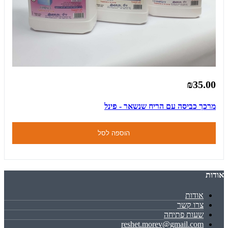
₪35.00
מרכך כביסה עם הריח שנשאר - פינל
הוספה לסל
אודות
אודות
צרו קשר
שעות פתיחה
reshet.morev@gmail.com