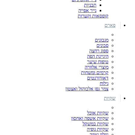
תבניות
נייר אפייה
קופסאות וקערות
פארם
מגבונים
סבונים
ספוג רחצה
היגיינת הפה
טיפוח שיער
מוצרי אלוורה
קרמים ומשחות
דאודורנטים
גילוח
צמר גפן אלכוהול ואצטון
שקיות
שקיות אוכל
שקיות אשפה ואחסון
שקיות במשקל
שקיות גופיה
ניילון נצמד