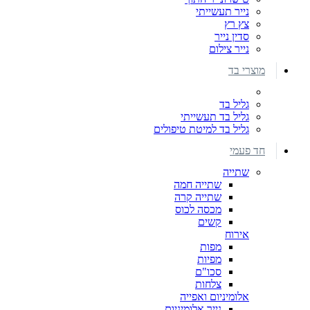
נייר תעשייתי
צץ רץ
סדין נייר
נייר צילום
מוצרי בד
גליל בד
גליל בד תעשייתי
גליל בד למיטת טיפולים
חד פעמי
שתייה
שתייה חמה
שתייה קרה
מכסה לכוס
קשים
אירוח
מפות
מפיות
סכו"ם
צלחות
אלומיניום ואפייה
נייר אלומיניום