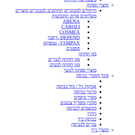
מוצרי ספיגה
חיתולים למבוגרים
תחתונים למבוגרים
מוצרים
משלימים
פדים תחבושות
ABENA
CAROLI
COSMEA
DEPEND -דיפנד
TAMPAX- טמפקס
סופגנים
מגן תחתון
מגן תחתון לגברים
מגן תחתון לנשים
מוצרי ספיגה לנוער
פינל וחומרי כביסה
אבקה/ ג'ל / נוזל כביסה
מרכך כביסה
מסיר כתמים
מלבין ומפריד צבעים
מבשמים לכביסה
גיהוץ
כביסה ביד
עזרים לכביסה
מוצרי נייר