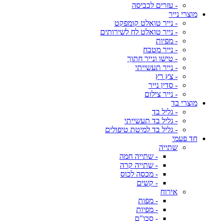
- עזרים לכביסה
מוצרי נייר
- נייר טואלט קומפקט
- נייר טואלט לח לשירותים
- מפיות
- נייר מטבח
- טישו ונייר חתוך
- נייר תעשייתי
- צץ רץ
- סדין נייר
- נייר צילום
מוצרי בד
- גליל בד
- גליל בד תעשייתי
- גליל בד למיטת טיפולים
חד פעמי
שתייה
- שתייה חמה
- שתייה קרה
- מכסה לכוס
- קשים
אירוח
- מפות
- מפיות
- סכו"ם