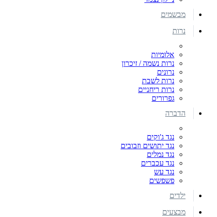
מבשמים
נרות
אלומיות
נרות נשמה / זיכרון
נרונים
נרות לשבת
נרות ריחניים
גפרורים
הדברה
נגד ג'וקים
נגד יתושים וזבובים
נגד נמלים
נגד עכברים
נגד עש
פשפשים
ילדים
מבצעים