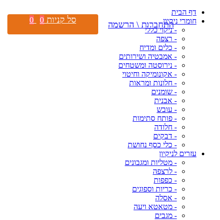
דף הבית
סל קניות
0
0
חומרי ניקיון
התחברות \ הרשמה
- ניקוי כללי
- רצפה
- כלים ומדיח
- אמבטיה ושירותים
- נירוסטה ומשטחים
- אקונומיקה וחיטוי
- חלונות ומראות
- שומנים
- אבנית
- עובש
- פותח סתימות
- חלודה
- דבקים
- כלי כסף נחושת
עזרים לניקיון
- מטליות ומגבונים
- לרצפה
- כפפות
- כריות וספוגים
- אסלה
- מטאטא ויעה
- מגבים