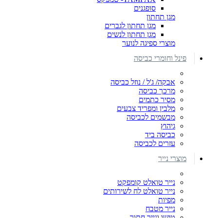
סופגנים
מגן תחתון
מגן תחתון לגברים
מגן תחתון לנשים
מוצרי ספיגה לנוער
פינל וחומרי כביסה
אבקה/ ג'ל / נוזל כביסה
מרכך כביסה
מסיר כתמים
מלבין ומפריד צבעים
מבשמים לכביסה
גיהוץ
כביסה ביד
עזרים לכביסה
מוצרי נייר
נייר טואלט קומפקט
נייר טואלט לח לשירותים
מפיות
נייר מטבח
טישו ונייר חתוך