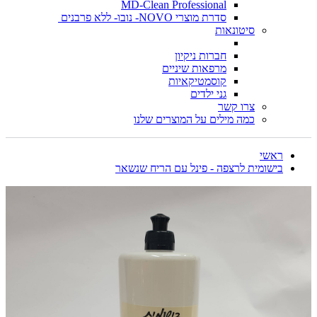
MD-Clean Professional
סדרת מוצרי NOVO- נובו- ללא פרבנים
סיטונאות
חברות ניקיון
מרפאות שיניים
קוסמטיקאיות
גני ילדים
צרו קשר
כמה מילים על המוצרים שלנו
ראשי
בישומית לרצפה - פינל עם הריח שנשאר