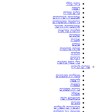
ניקוי כללי
רצפה
כלים ומדיח
אמבטיה ושירותים
נירוסטה ומשטחים
אקונומיקה וחיטוי
חלונות ומראות
שומנים
אבנית
עובש
פותח סתימות
חלודה
דבקים
כלי כסף נחושת
עזרים לניקיון
מטליות ומגבונים
לרצפה
כפפות
כריות וספוגים
אסלה
מטאטא ויעה
מגבים
תכשירים לנעליים
משטח נגד החלקה