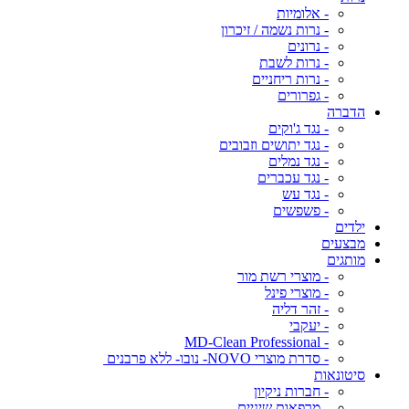
- אלומיות
- נרות נשמה / זיכרון
- נרונים
- נרות לשבת
- נרות ריחניים
- גפרורים
הדברה
- נגד ג'וקים
- נגד יתושים וזבובים
- נגד נמלים
- נגד עכברים
- נגד עש
- פשפשים
ילדים
מבצעים
מותגים
- מוצרי רשת מור
- מוצרי פינל
- זהר דליה
- יעקבי
- MD-Clean Professional
- סדרת מוצרי NOVO- נובו- ללא פרבנים
סיטונאות
- חברות ניקיון
- מרפאות שיניים