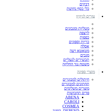
דבקים
כלי כסף נחושת
עזרים לניקיון
מטליות ומגבונים
לרצפה
כפפות
כריות וספוגים
אסלה
מטאטא ויעה
מגבים
תכשירים לנעליים
משטח נגד החלקה
מוצרי ספיגה
חיתולים למבוגרים
תחתונים למבוגרים
מוצרים משלימים
פדים תחבושות
ABENA
CAROLI
COSMEA
DEPEND -דיפנד