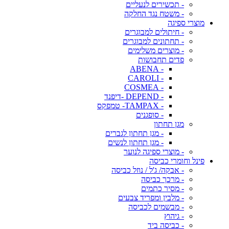
- תכשירים לנעליים
- משטח נגד החלקה
מוצרי ספיגה
- חיתולים למבוגרים
- תחתונים למבוגרים
- מוצרים משלימים
פדים תחבושות
- ABENA
- CAROLI
- COSMEA
- DEPEND -דיפנד
- TAMPAX- טמפקס
- סופגנים
מגן תחתון
- מגן תחתון לגברים
- מגן תחתון לנשים
- מוצרי ספיגה לנוער
פינל וחומרי כביסה
- אבקה/ ג'ל / נוזל כביסה
- מרכך כביסה
- מסיר כתמים
- מלבין ומפריד צבעים
- מבשמים לכביסה
- גיהוץ
- כביסה ביד