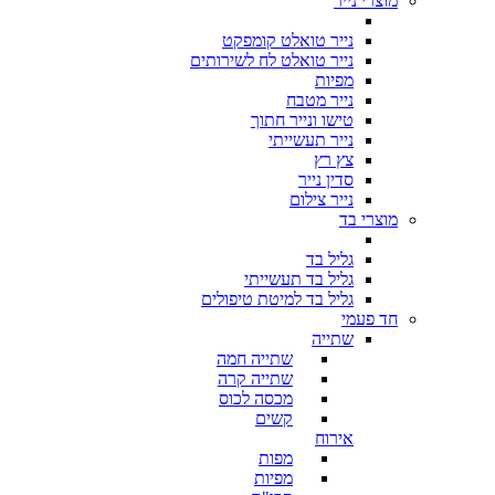
מוצרי נייר
נייר טואלט קומפקט
נייר טואלט לח לשירותים
מפיות
נייר מטבח
טישו ונייר חתוך
נייר תעשייתי
צץ רץ
סדין נייר
נייר צילום
מוצרי בד
גליל בד
גליל בד תעשייתי
גליל בד למיטת טיפולים
חד פעמי
שתייה
שתייה חמה
שתייה קרה
מכסה לכוס
קשים
אירוח
מפות
מפיות