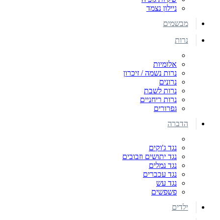
ניילון נצמד
מבשמים
נרות
אלומיות
נרות נשמה / זיכרון
נרונים
נרות לשבת
נרות ריחניים
גפרורים
הדברה
נגד ג'וקים
נגד יתושים וזבובים
נגד נמלים
נגד עכברים
נגד עש
פשפשים
ילדים