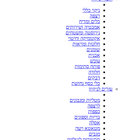
ניקוי כללי
רצפה
כלים ומדיח
אמבטיה ושירותים
נירוסטה ומשטחים
אקונומיקה וחיטוי
חלונות ומראות
שומנים
אבנית
עובש
פותח סתימות
חלודה
דבקים
כלי כסף נחושת
עזרים לניקיון
מטליות ומגבונים
לרצפה
כפפות
כריות וספוגים
אסלה
מטאטא ויעה
מגבים
תכשירים לנעליים