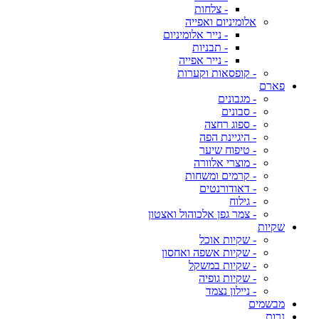
- צלחות
אלומיניום ואפייה
- נייר אלומיניום
- תבניות
- נייר אפייה
- קופסאות וקערות
פארם
- מגבונים
- סבונים
- ספוג רחצה
- היגיינת הפה
- טיפוח שיער
- מוצרי אלוורה
- קרמים ומשחות
- דאודורנטים
- גילוח
- צמר גפן אלכוהול ואצטון
שקיות
- שקיות אוכל
- שקיות אשפה ואחסון
- שקיות במשקל
- שקיות גופיה
- ניילון נצמד
מבשמים
נרות