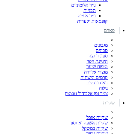
נייר אלומיניום
תבניות
נייר אפייה
קופסאות וקערות
פארם
מגבונים
סבונים
ספוג רחצה
היגיינת הפה
טיפוח שיער
מוצרי אלוורה
קרמים ומשחות
דאודורנטים
גילוח
צמר גפן אלכוהול ואצטון
שקיות
שקיות אוכל
שקיות אשפה ואחסון
שקיות במשקל
שקיות גופיה