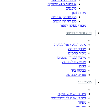
TAMPAX- טמפקס
סופגנים
מגן תחתון
מגן תחתון לגברים
מגן תחתון לנשים
מוצרי ספיגה לנוער
פינל וחומרי כביסה
אבקה/ ג'ל / נוזל כביסה
מרכך כביסה
מסיר כתמים
מלבין ומפריד צבעים
מבשמים לכביסה
גיהוץ
כביסה ביד
עזרים לכביסה
מוצרי נייר
נייר טואלט קומפקט
נייר טואלט לח לשירותים
מפיות
נייר מטבח