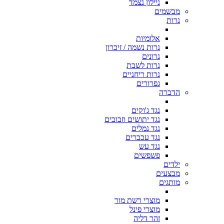
ניילון נצמד
מבשמים
נרות
אלומיות
נרות נשמה / זיכרון
נרונים
נרות לשבת
נרות ריחניים
גפרורים
הדברה
נגד ג'וקים
נגד יתושים וזבובים
נגד נמלים
נגד עכברים
נגד עש
פשפשים
ילדים
מבצעים
מותגים
מוצרי רשת מור
מוצרי פינל
זהר דליה