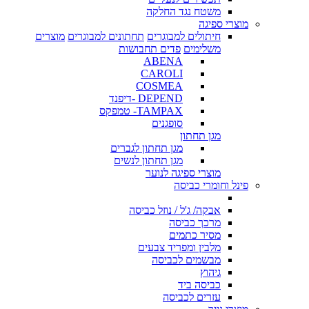
משטח נגד החלקה
מוצרי ספיגה
חיתולים למבוגרים
תחתונים למבוגרים
מוצרים
משלימים
פדים תחבושות
ABENA
CAROLI
COSMEA
DEPEND -דיפנד
TAMPAX- טמפקס
סופגנים
מגן תחתון
מגן תחתון לגברים
מגן תחתון לנשים
מוצרי ספיגה לנוער
פינל וחומרי כביסה
אבקה/ ג'ל / נוזל כביסה
מרכך כביסה
מסיר כתמים
מלבין ומפריד צבעים
מבשמים לכביסה
גיהוץ
כביסה ביד
עזרים לכביסה