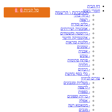
דף הבית
סל קניות
0
0
חומרי ניקיון
התחברות \ הרשמה
- ניקוי כללי
- רצפה
- כלים ומדיח
- אמבטיה ושירותים
- נירוסטה ומשטחים
- אקונומיקה וחיטוי
- חלונות ומראות
- שומנים
- אבנית
- עובש
- פותח סתימות
- חלודה
- דבקים
- כלי כסף נחושת
עזרים לניקיון
- מטליות ומגבונים
- לרצפה
- כפפות
- כריות וספוגים
- אסלה
- מטאטא ויעה
- מגבים