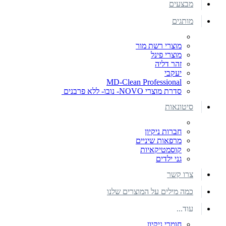
מבצעים
מותגים
מוצרי רשת מור
מוצרי פינל
זהר דליה
יעקבי
MD-Clean Professional
סדרת מוצרי NOVO- נובו- ללא פרבנים
סיטונאות
חברות ניקיון
מרפאות שיניים
קוסמטיקאיות
גני ילדים
צרו קשר
כמה מילים על המוצרים שלנו
עוד...
חומרי ניקיון