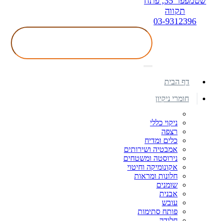
שטמפפר 35, פתח
תקווה
03-9312396
דף הבית
חומרי ניקיון
ניקוי כללי
רצפה
כלים ומדיח
אמבטיה ושירותים
נירוסטה ומשטחים
אקונומיקה וחיטוי
חלונות ומראות
שומנים
אבנית
עובש
פותח סתימות
חלודה