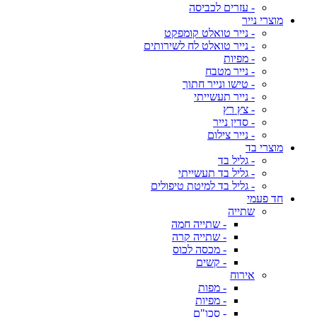
- עזרים לכביסה
מוצרי נייר
- נייר טואלט קומפקט
- נייר טואלט לח לשירותים
- מפיות
- נייר מטבח
- טישו ונייר חתוך
- נייר תעשייתי
- צץ רץ
- סדין נייר
- נייר צילום
מוצרי בד
- גליל בד
- גליל בד תעשייתי
- גליל בד למיטת טיפולים
חד פעמי
שתייה
- שתייה חמה
- שתייה קרה
- מכסה לכוס
- קשים
אירוח
- מפות
- מפיות
- סכו"ם