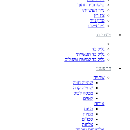
טישו ונייר חתוך
נייר תעשייתי
צץ רץ
סדין נייר
נייר צילום
מוצרי בד
גליל בד
גליל בד תעשייתי
גליל בד למיטת טיפולים
חד פעמי
שתייה
שתייה חמה
שתייה קרה
מכסה לכוס
קשים
אירוח
מפות
מפיות
סכו"ם
צלחות
אלומיניום ואפייה