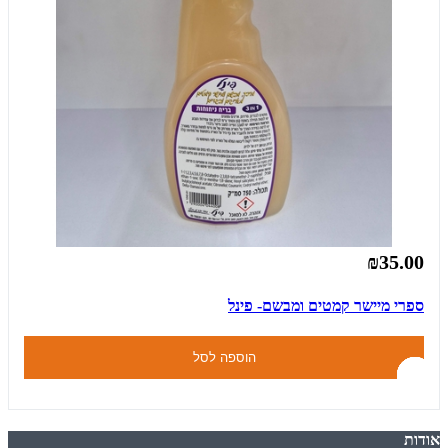
₪35.00
ספרי מיישר קמטים ומבשם- פינל
הוספה לסל
אודות