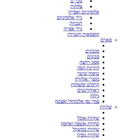
סכו"ם
צלחות
אלומיניום ואפייה
נייר אלומיניום
תבניות
נייר אפייה
קופסאות וקערות
פארם
מגבונים
סבונים
ספוג רחצה
היגיינת הפה
טיפוח שיער
מוצרי אלוורה
קרמים ומשחות
דאודורנטים
גילוח
צמר גפן אלכוהול ואצטון
שקיות
שקיות אוכל
שקיות אשפה ואחסון
שקיות במשקל
שקיות גופיה