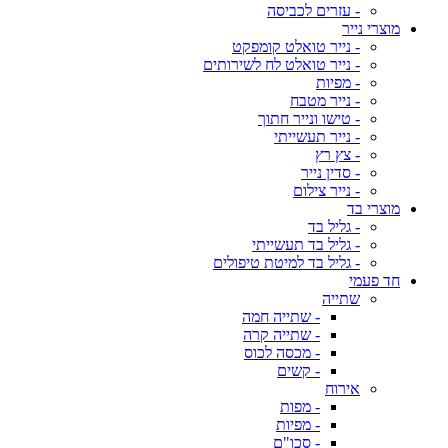
- עזרים לכביסה
מוצרי נייר
- נייר טואלט קומפקט
- נייר טואלט לח לשירותים
- מפיות
- נייר מטבח
- טישו ונייר חתוך
- נייר תעשייתי
- צץ רץ
- סדין נייר
- נייר צילום
מוצרי בד
- גליל בד
- גליל בד תעשייתי
- גליל בד למיטת טיפולים
חד פעמי
שתייה
- שתייה חמה
- שתייה קרה
- מכסה לכוס
- קשים
אירוח
- מפות
- מפיות
- סכו"ם