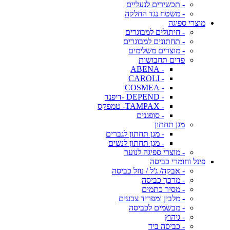
- תכשירים לנעליים
- משטח נגד החלקה
מוצרי ספיגה
- חיתולים למבוגרים
- תחתונים למבוגרים
- מוצרים משלימים
פדים תחבושות
- ABENA
- CAROLI
- COSMEA
- DEPEND -דיפנד
- TAMPAX- טמפקס
- סופגנים
מגן תחתון
- מגן תחתון לגברים
- מגן תחתון לנשים
- מוצרי ספיגה לנוער
פינל וחומרי כביסה
- אבקה/ ג'ל / נוזל כביסה
- מרכך כביסה
- מסיר כתמים
- מלבין ומפריד צבעים
- מבשמים לכביסה
- גיהוץ
- כביסה ביד