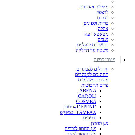
מטליות ומגבונים
לרצפה
כפפות
כריות וספוגים
אסלה
מטאטא ויעה
מגבים
תכשירים לנעליים
משטח נגד החלקה
מוצרי ספיגה
חיתולים למבוגרים
תחתונים למבוגרים
מוצרים משלימים
פדים תחבושות
ABENA
CAROLI
COSMEA
DEPEND -דיפנד
TAMPAX- טמפקס
סופגנים
מגן תחתון
מגן תחתון לגברים
מגן תחתון לנשים