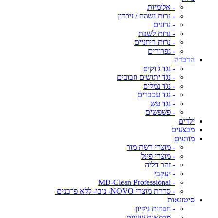
- אלומיות
- נרות נשמה / זיכרון
- נרונים
- נרות לשבת
- נרות ריחניים
- גפרורים
הדברה
- נגד ג'וקים
- נגד יתושים וזבובים
- נגד נמלים
- נגד עכברים
- נגד עש
- פשפשים
ילדים
מבצעים
מותגים
- מוצרי רשת מור
- מוצרי פינל
- זהר דליה
- יעקבי
- MD-Clean Professional
- סדרת מוצרי NOVO- נובו- ללא פרבנים
סיטונאות
- חברות ניקיון
- מרפאות שיניים