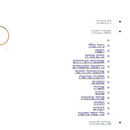
דף הבית
חומרי ניקיון
ניקוי כללי
רצפה
כלים ומדיח
אמבטיה ושירותים
נירוסטה ומשטחים
אקונומיקה וחיטוי
חלונות ומראות
שומנים
אבנית
עובש
פותח סתימות
חלודה
דבקים
כלי כסף נחושת
עזרים לניקיון