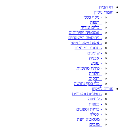
דף הבית
חומרי ניקיון
- ניקוי כללי
- רצפה
- כלים ומדיח
- אמבטיה ושירותים
- נירוסטה ומשטחים
- אקונומיקה וחיטוי
- חלונות ומראות
- שומנים
- אבנית
- עובש
- פותח סתימות
- חלודה
- דבקים
- כלי כסף נחושת
עזרים לניקיון
- מטליות ומגבונים
- לרצפה
- כפפות
- כריות וספוגים
- אסלה
- מטאטא ויעה
- מגבים