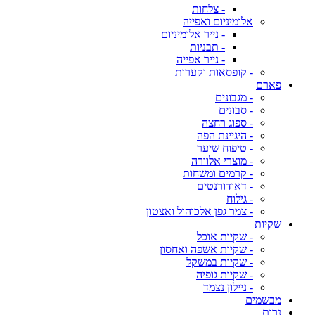
- צלחות
אלומיניום ואפייה
- נייר אלומיניום
- תבניות
- נייר אפייה
- קופסאות וקערות
פארם
- מגבונים
- סבונים
- ספוג רחצה
- היגיינת הפה
- טיפוח שיער
- מוצרי אלוורה
- קרמים ומשחות
- דאודורנטים
- גילוח
- צמר גפן אלכוהול ואצטון
שקיות
- שקיות אוכל
- שקיות אשפה ואחסון
- שקיות במשקל
- שקיות גופיה
- ניילון נצמד
מבשמים
נרות