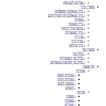
- עזרים לכביסה
מוצרי נייר
- נייר טואלט קומפקט
- נייר טואלט לח לשירותים
- מפיות
- נייר מטבח
- טישו ונייר חתוך
- נייר תעשייתי
- צץ רץ
- סדין נייר
- נייר צילום
מוצרי בד
- גליל בד
- גליל בד תעשייתי
- גליל בד למיטת טיפולים
חד פעמי
שתייה
- שתייה חמה
- שתייה קרה
- מכסה לכוס
- קשים
אירוח
- מפות
- מפיות
- סכו"ם