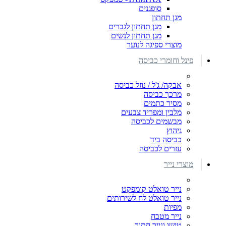
סופגנים
מגן תחתון
מגן תחתון לגברים
מגן תחתון לנשים
מוצרי ספיגה לנוער
פינל וחומרי כביסה
אבקה/ ג'ל / נוזל כביסה
מרכך כביסה
מסיר כתמים
מלבין ומפריד צבעים
מבשמים לכביסה
גיהוץ
כביסה ביד
עזרים לכביסה
מוצרי נייר
נייר טואלט קומפקט
נייר טואלט לח לשירותים
מפיות
נייר מטבח
טישו ונייר חתוך