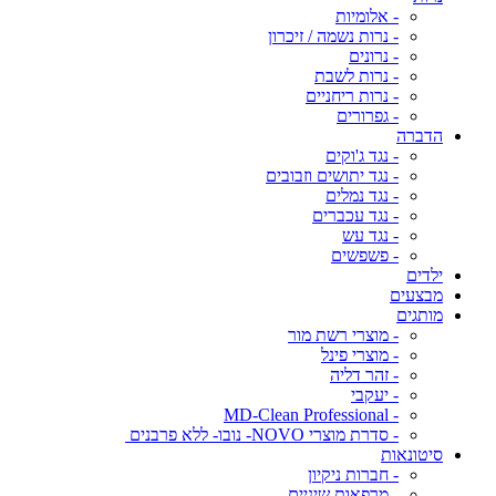
- אלומיות
- נרות נשמה / זיכרון
- נרונים
- נרות לשבת
- נרות ריחניים
- גפרורים
הדברה
- נגד ג'וקים
- נגד יתושים וזבובים
- נגד נמלים
- נגד עכברים
- נגד עש
- פשפשים
ילדים
מבצעים
מותגים
- מוצרי רשת מור
- מוצרי פינל
- זהר דליה
- יעקבי
- MD-Clean Professional
- סדרת מוצרי NOVO- נובו- ללא פרבנים
סיטונאות
- חברות ניקיון
- מרפאות שיניים