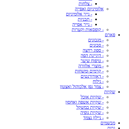
- צלחות
אלומיניום ואפייה
- נייר אלומיניום
- תבניות
- נייר אפייה
- קופסאות וקערות
פארם
- מגבונים
- סבונים
- ספוג רחצה
- היגיינת הפה
- טיפוח שיער
- מוצרי אלוורה
- קרמים ומשחות
- דאודורנטים
- גילוח
- צמר גפן אלכוהול ואצטון
שקיות
- שקיות אוכל
- שקיות אשפה ואחסון
- שקיות במשקל
- שקיות גופיה
- ניילון נצמד
מבשמים
נרות