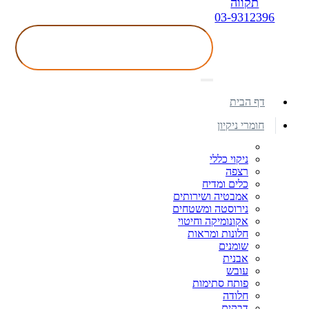
תקווה
03-9312396
דף הבית
חומרי ניקיון
ניקוי כללי
רצפה
כלים ומדיח
אמבטיה ושירותים
נירוסטה ומשטחים
אקונומיקה וחיטוי
חלונות ומראות
שומנים
אבנית
עובש
פותח סתימות
חלודה
דבקים