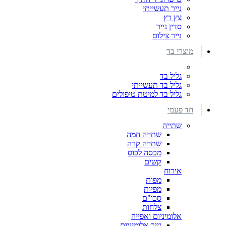
נייר תעשייתי
צץ רץ
סדין נייר
נייר צילום
מוצרי בד
גליל בד
גליל בד תעשייתי
גליל בד למיטת טיפולים
חד פעמי
שתייה
שתייה חמה
שתייה קרה
מכסה לכוס
קשים
אירוח
מפות
מפיות
סכו"ם
צלחות
אלומיניום ואפייה
נייר אלומיניום