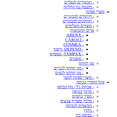
- תכשירים לנעליים
- משטח נגד החלקה
מוצרי ספיגה
- חיתולים למבוגרים
- תחתונים למבוגרים
- מוצרים משלימים
פדים תחבושות
- ABENA
- CAROLI
- COSMEA
- DEPEND -דיפנד
- TAMPAX- טמפקס
- סופגנים
מגן תחתון
- מגן תחתון לגברים
- מגן תחתון לנשים
- מוצרי ספיגה לנוער
פינל וחומרי כביסה
- אבקה/ ג'ל / נוזל כביסה
- מרכך כביסה
- מסיר כתמים
- מלבין ומפריד צבעים
- מבשמים לכביסה
- גיהוץ
- כביסה ביד