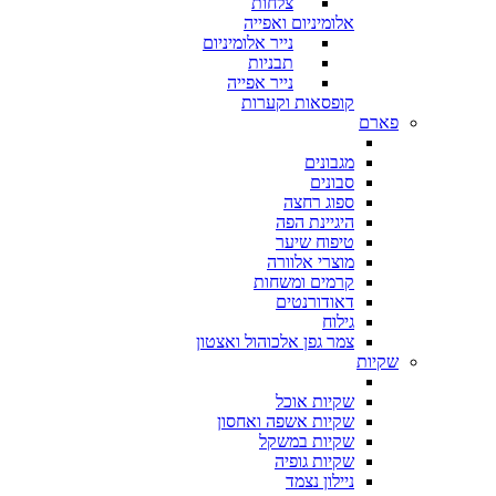
צלחות
אלומיניום ואפייה
נייר אלומיניום
תבניות
נייר אפייה
קופסאות וקערות
פארם
מגבונים
סבונים
ספוג רחצה
היגיינת הפה
טיפוח שיער
מוצרי אלוורה
קרמים ומשחות
דאודורנטים
גילוח
צמר גפן אלכוהול ואצטון
שקיות
שקיות אוכל
שקיות אשפה ואחסון
שקיות במשקל
שקיות גופיה
ניילון נצמד