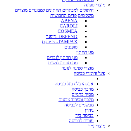
מוצרי ספיגה
חיתולים למבוגרים
תחתונים למבוגרים
מוצרים
משלימים
פדים תחבושות
ABENA
CAROLI
COSMEA
DEPEND -דיפנד
TAMPAX- טמפקס
סופגנים
מגן תחתון
מגן תחתון לגברים
מגן תחתון לנשים
מוצרי ספיגה לנוער
פינל וחומרי כביסה
אבקה/ ג'ל / נוזל כביסה
מרכך כביסה
מסיר כתמים
מלבין ומפריד צבעים
מבשמים לכביסה
גיהוץ
כביסה ביד
עזרים לכביסה
מוצרי נייר