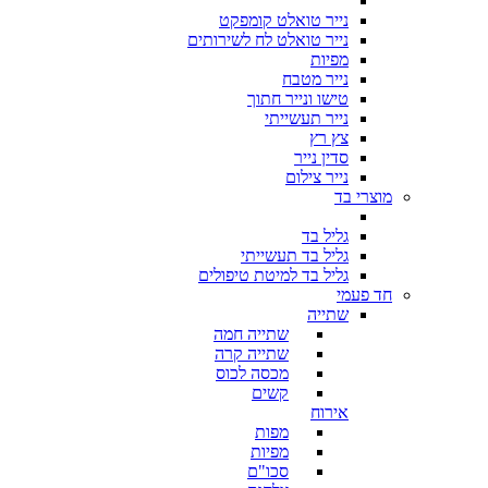
נייר טואלט קומפקט
נייר טואלט לח לשירותים
מפיות
נייר מטבח
טישו ונייר חתוך
נייר תעשייתי
צץ רץ
סדין נייר
נייר צילום
מוצרי בד
גליל בד
גליל בד תעשייתי
גליל בד למיטת טיפולים
חד פעמי
שתייה
שתייה חמה
שתייה קרה
מכסה לכוס
קשים
אירוח
מפות
מפיות
סכו"ם