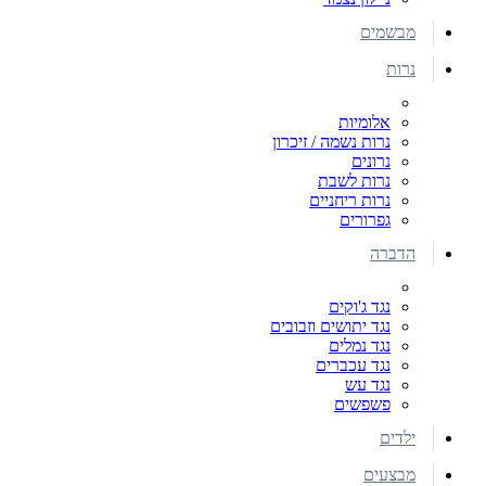
מבשמים
נרות
אלומיות
נרות נשמה / זיכרון
נרונים
נרות לשבת
נרות ריחניים
גפרורים
הדברה
נגד ג'וקים
נגד יתושים וזבובים
נגד נמלים
נגד עכברים
נגד עש
פשפשים
ילדים
מבצעים