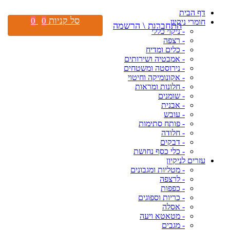
דף הבית
סל קניות
0
0
חומרי ניקיון
התחברות \ הרשמה
- ניקוי כללי
- רצפה
- כלים ומדיח
- אמבטיה ושירותים
- נירוסטה ומשטחים
- אקונומיקה וחיטוי
- חלונות ומראות
- שומנים
- אבנית
- עובש
- פותח סתימות
- חלודה
- דבקים
- כלי כסף נחושת
עזרים לניקיון
- מטליות ומגבונים
- לרצפה
- כפפות
- כריות וספוגים
- אסלה
- מטאטא ויעה
- מגבים