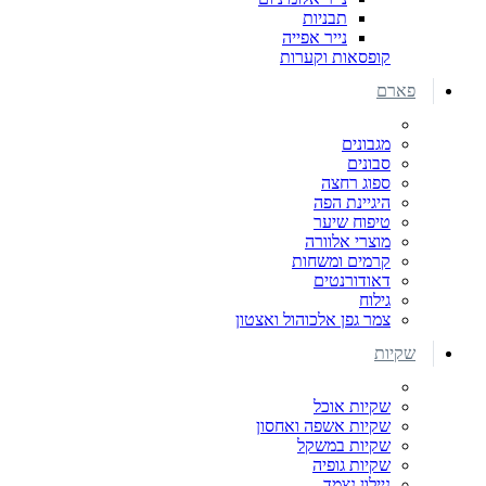
תבניות
נייר אפייה
קופסאות וקערות
פארם
מגבונים
סבונים
ספוג רחצה
היגיינת הפה
טיפוח שיער
מוצרי אלוורה
קרמים ומשחות
דאודורנטים
גילוח
צמר גפן אלכוהול ואצטון
שקיות
שקיות אוכל
שקיות אשפה ואחסון
שקיות במשקל
שקיות גופיה
ניילון נצמד