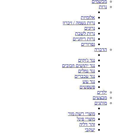
מבשמים
נרות
אלומיות
נרות נשמה / זיכרון
נרונים
נרות לשבת
נרות ריחניים
גפרורים
הדברה
נגד ג'וקים
נגד יתושים וזבובים
נגד נמלים
נגד עכברים
נגד עש
פשפשים
ילדים
מבצעים
מותגים
מוצרי רשת מור
מוצרי פינל
זהר דליה
יעקבי