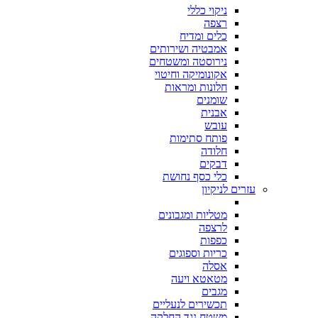
ניקוי כללי
רצפה
כלים ומדיח
אמבטיה ושירותים
נירוסטה ומשטחים
אקונומיקה וחיטוי
חלונות ומראות
שומנים
אבנית
עובש
פותח סתימות
חלודה
דבקים
כלי כסף נחושת
עזרים לניקיון
מטליות ומגבונים
לרצפה
כפפות
כריות וספוגים
אסלה
מטאטא ויעה
מגבים
תכשירים לנעליים
משטח נגד החלקה