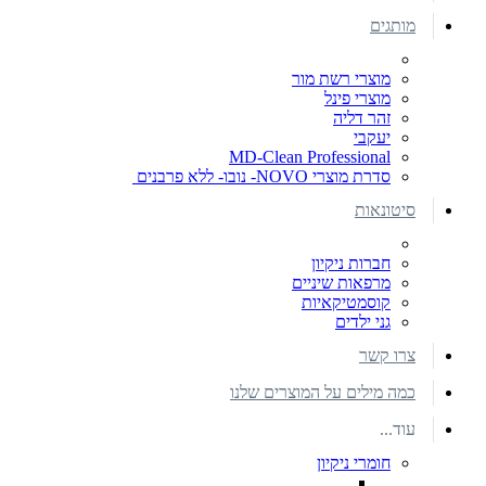
מותגים
מוצרי רשת מור
מוצרי פינל
זהר דליה
יעקבי
MD-Clean Professional
סדרת מוצרי NOVO- נובו- ללא פרבנים
סיטונאות
חברות ניקיון
מרפאות שיניים
קוסמטיקאיות
גני ילדים
צרו קשר
כמה מילים על המוצרים שלנו
עוד...
חומרי ניקיון