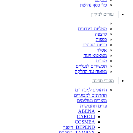
כלי כסף נחושת
עזרים לניקיון
מטליות ומגבונים
לרצפה
כפפות
כריות וספוגים
אסלה
מטאטא ויעה
מגבים
תכשירים לנעליים
משטח נגד החלקה
מוצרי ספיגה
חיתולים למבוגרים
תחתונים למבוגרים
מוצרים משלימים
פדים תחבושות
ABENA
CAROLI
COSMEA
DEPEND -דיפנד
TAMPAX- טמפקס